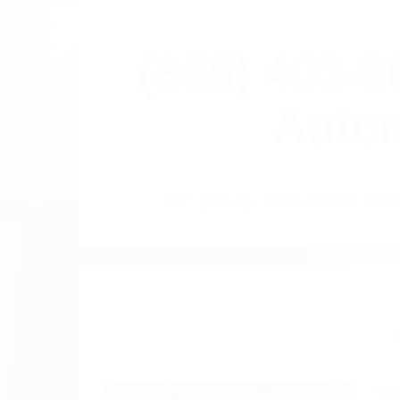
(855) 403-
Autom
BY
(855) 403-8675 
Pare