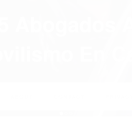
75 Abogados 
ilismo En Ca
ABOUT
CONTACT
PRIVAC