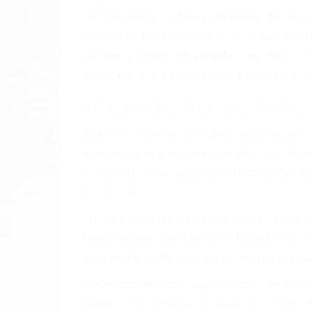
incapacitados o ebrios, choferes de cami
peligrosas pueden ser nuestras carreter
se sienta detrás del volante, nos debe a
accidente y le causa daños a usted o a s
ACUSADO NO SIGNIFIC
Sólo por el hecho de haber recibido un ti
opciones y le proveerá con su mejor aseso
el soporte de su experimentado equipo leg
de tránsito.
En los años anteriores, las personas no d
todos modos, los tickets de tránsito son
incluyendo multas, cargos, recargos, así 
Cada condena por una violación de tránsi
póliza, o incrementarla sustancialmente.