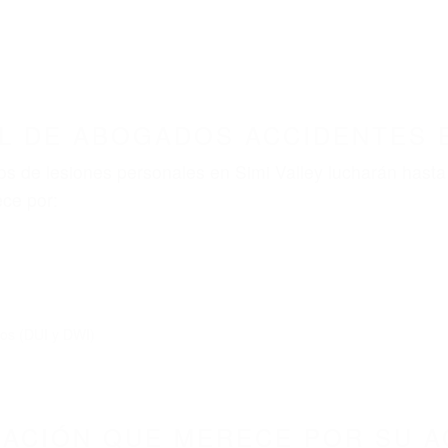
 DE ABOGADOS ACCIDENTES E
s de lesiones personales en Simi Valley lucharán hasta
ce por:
dos (DUI y DWI)
ZACIÓN QUE MERECE POR SU A