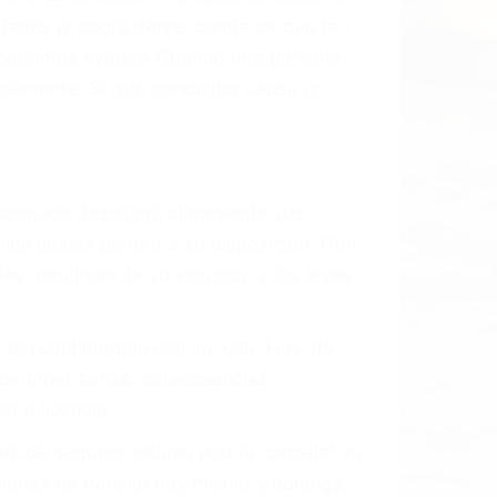
idades ¡y podrá darse cuenta de que tan
os podemos ayudar! Cuando una persona
blemente. Si otro conductor causa un
o abogado describirá claramente sus
, los cuales pondrá a su disposición. Con
as negativas de su violación a las leyes
y así continuaban con su vida. Hoy, de
ede tener serias consecuencias,
r o licencia.
ía de seguros incluso podría cancelar su
aciones de tránsito hoy mismo y obtenga