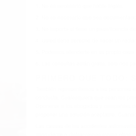
1. No es necesario que hable Ingles
2. No es necesario que sea documentad
3. No importa si tiene un pase/licencia d
4. Usted tiene derecho de hacer un recl
5. Podemos atenderte en su propio casa, p
6. Las consultas están gratis; solo nos
PRIMERO QUE TODO: 
También representamos a las personas en 
conducta. Cualesquiera que sean los probl
Oponerse a los abogados y compañías de
proponer una solución aceptable. Cuando
Las causas de los accidentes automovilís
imprudente o distracciones (como otros p