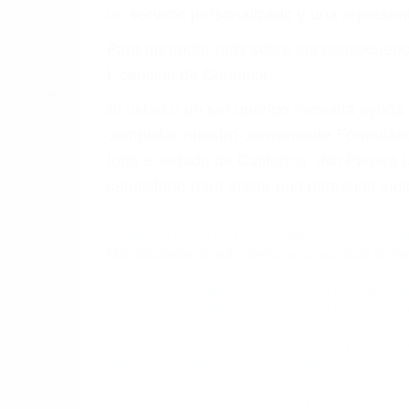
un servicio personalizado y una represent
Para aprender más sobre las consecuencia
Licencias de Conducir.
Si usted o un ser querido necesita ayud
completar nuestro conveniente Formulario
todo el estado de California. ¡No Pagar
capacitado para iniciar una demanda judic
Accidentes Rusos California
Muertes Automovilisti
Más abogados de automóviles en el condado de Ven
Abogados Especialistas En Accidentes De Trafico 
Abogados Especialistas En Accidentes De Trafico 
Abogados Especialistas En Accidentes De Trafico 
Abogados De Accidentes De Transito Ojai CA 9302
Abogados De Accidentes De Transito Port Huenem
Abogado Accidente De Auto Camarillo CA 93010
Abogados Accidentes Brandeis CA 93064
Abogados De Acidentes Simi Valley CA 93094