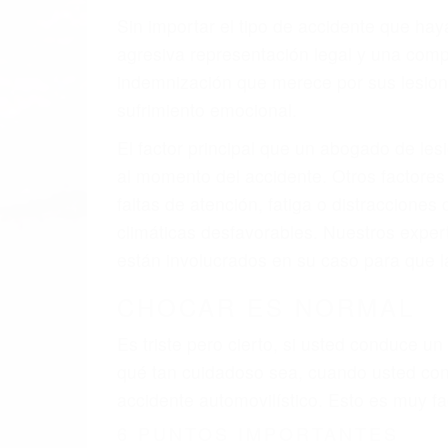
Sin importar el tipo de accidente que ha
agresiva representación legal y una com
indemnización que merece por sus lesiones
sufrimiento emocional.
El factor principal que un abogado de les
al momento del accidente. Otros factores 
faltas de atención, fatiga o distracciones
climáticas desfavorables. Nuestros exper
están involucrados en su caso para que l
CHOCAR ES NORMAL
Es triste pero cierto, si usted conduce u
qué tan cuidadoso sea, cuando usted con
accidente automovilístico. Esto es muy f
6 PUNTOS IMPORTANTES