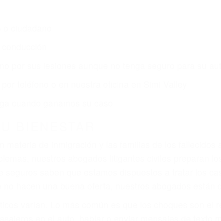
o o ciudadano
e conducción
amo por sus lesiones aunque no tenga seguro para su aut
or teléfono o en nuestra oficina en Simi Valley
 paga cuando ganamos su caso
SU BIENESTAR
materia de inmigración y las familias de los fallecidos 
emas, nuestros abogados litigantes civiles preparan los 
 seguros saben que estamos dispuestos a tratar los ca
 no hacen una buena oferta, nuestros abogados están di
ticos varían. Lo más común es que los choques son el r
asajeros en el auto, hablar o enviar mensajes de texto