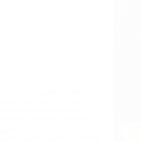
o.
a causa de la negligencia o mala
casos como si fueran a ir a juicio.
sos, haciéndolos más propensos a
spuestos a comparecer ante el tribunal.
esultado de conducir de forma
 mientras conduce). Agregue conductores