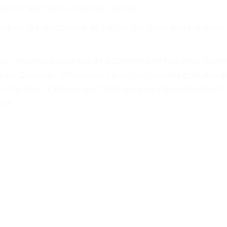
ación legal de la más alta calidad.
s de las violaciones de tráfico, por favor visite nuestr
a de nosotros abogados de accidentes en Houston, llám
 de Contacto. Ofrecemos consultas iniciales gratuitas e
á un Centavo a Menos que Obtenga una Indemnización! C
ial.
cas California
tura:
Ventura CA 93004
Ventura CA 93007
Oxnard CA 93032
4
e Cbc Base CA 93043