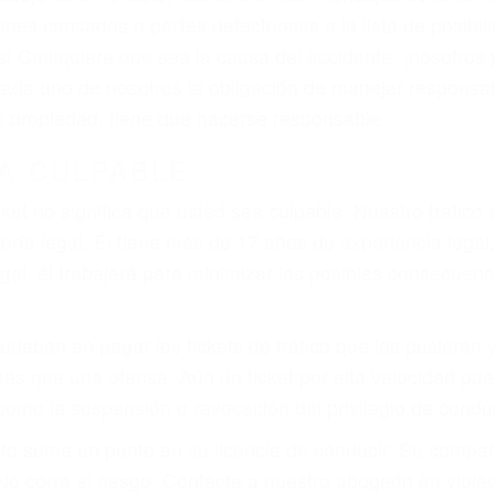
ones cansados o partes defectuosas a la lista de posibil
as! Cualquiera que sea la causa del accidente, ¡nosotr
 cada uno de nosotros la obligación de manejar responsa
u propiedad, tiene que hacerse responsable.
A CULPABLE
cket no significa que usted sea culpable. Nuestro trafic
ría legal. Él tiene más de 17 años de experiencia legal
al, él trabajará para minimizar las posibles consecuenci
udaban en pagar los tickets de tráfico que les pusieran 
 más que una ofensa. Aún un ticket por alta velocidad pu
como la suspensión o revocación del privilegio de conduci
to suma un punto en su licencia de conducir. Su compañ
 No corra el riesgo. Contacte a nuestro abogado en viol