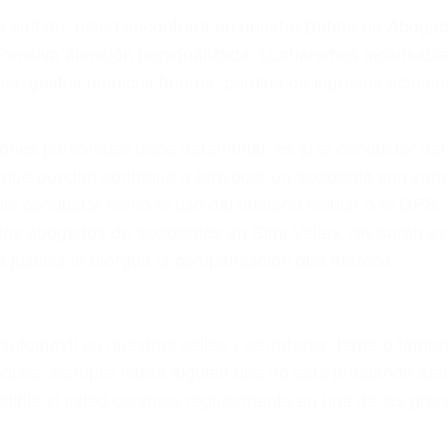
ya sufrido, usted encontrará en nuestro Bufete de Aboga
prensiva atención personalizada. Lucharemos incansable
, gastos médicos futuros, pérdida de ingresos actuales y
iones personales debe determinar, es si el conductor de
que pueden contribuir a provocar un accidente son señale
 del conductor como el uso del teléfono celular o el GPS
tos abogados de accidentes en Simi Valley, revisarán e
a justicia le otorgue la compensación que merece.
n automóvil en nuestras calles y carreteras, tarde o temp
duce, siempre habrá alguien que no está prestando aten
actible si usted conduce regularmente en una de las gran