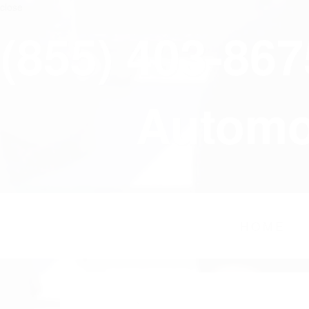
close
(855) 403-86
Automov
HOME