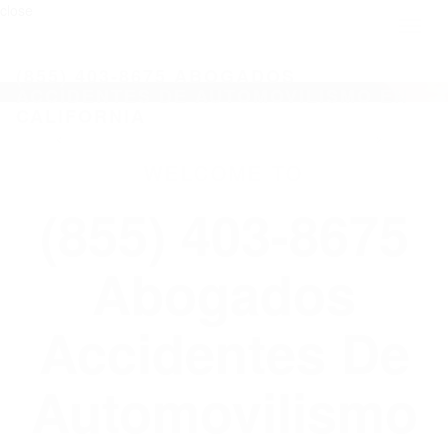
close
Toggl
naviga
(855) 403-8675 ABOGADOS
ACCIDENTES DE AUTOMOVILISMO EN
CALIFORNIA
WELCOME TO