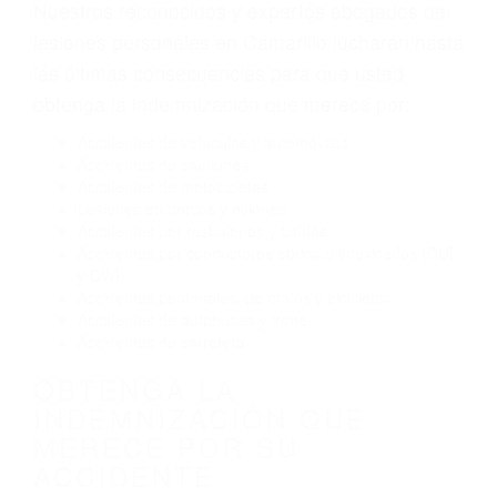
Envío de mensajes de texto al conducir
Exceso de velocidad
El no obedecer las señales de tráfico
Conducir de manera imprudente
Conducir bajo los efectos del alcohol
Reventón de llanta o neumático
OBTENGA AYUDA LEGAL
DE ABOGADOS DE
ACCIDENTES DE TRANSITO
EN CAMARILLO CA
Nuestros reconocidos y expertos abogados de
lesiones personales en Camarillo lucharán hasta
las últimas consecuencias para que usted
obtenga la indemnización que merece por:
Accidentes de vehículos y automóviles
Accidentes de camiones
Accidentes de motocicletas
Lesiones en barcos y aviones