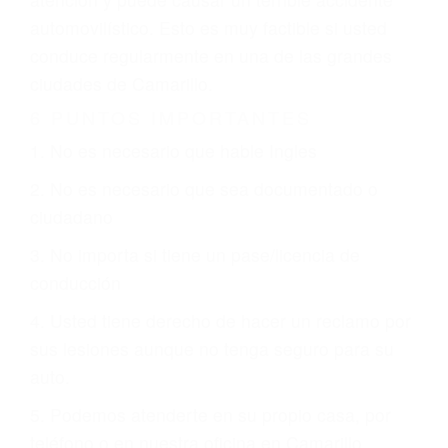
involucrados en su caso para que la justicia le
otorgue la compensación que merece.
CHOCAR ES NORMAL
Es triste pero cierto, si usted conduce un
automóvil en nuestras calles y carreteras, tarde
o temprano va a tener un accidente. No importa
qué tan cuidadoso sea, cuando usted conduce,
siempre habrá alguien que no está prestando
atención y puede causar un terrible accidente
automovilístico. Esto es muy factible si usted
conduce regularmente en una de las grandes
ciudades de Camarillo.
6 PUNTOS IMPORTANTES
1. No es necesario que hable Ingles
2. No es necesario que sea documentado o