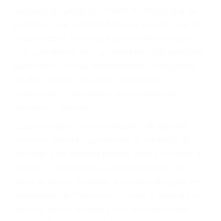
significa que usted sea culpable. Nuestro trafico
abogado describirá claramente sus opciones y
le proveerá con su mejor asesoría legal. Él tiene
más de 17 años de experiencia legal, los cuales
pondrá a su disposición. Con el soporte de su
experimentado equipo legal, él trabajará para
minimizar las posibles consecuencias negativas
de su violación a las leyes de tránsito.
En los años anteriores, las personas no
dudaban en pagar los tickets de tráfico que les
pusieran y así continuaban con su vida. Hoy, de
todos modos, los tickets de tránsito son más
que una ofensa. Aún un ticket por alta velocidad
puede tener serias consecuencias, incluyendo
multas, cargos, recargos, así como la
suspensión o revocación del privilegio de