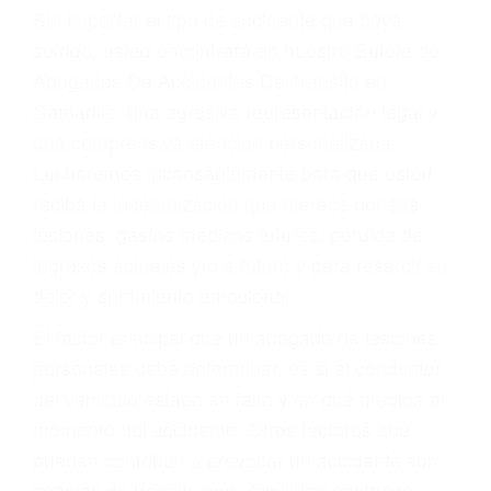
Accidentes por resbalones y caídas
Accidentes por conductores ebrios o intoxicados (DUI
y DWI)
Accidentes peatonales, de motos y bicicletas
Accidentes de autobuses y trene
Accidentes de carretera
OBTENGA LA
INDEMNIZACIÓN QUE
MERECE POR SU
ACCIDENTE
Sin importar el tipo de accidente que haya
sufrido, usted encontrará en nuestro Bufete de
Abogados De Accidentes De Transito en
Camarillo, una agresiva representación legal y
una comprensiva atención personalizada.
Lucharemos incansablemente para que usted
reciba la indemnización que merece por sus