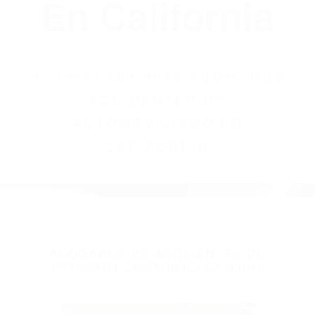
(855) 403-8675
Abogados
Accidentes De
Automovilismo
En California
BY
(855) 403-8675 ABOGADOS
ACCIDENTES DE
AUTOMOVILISMO EN