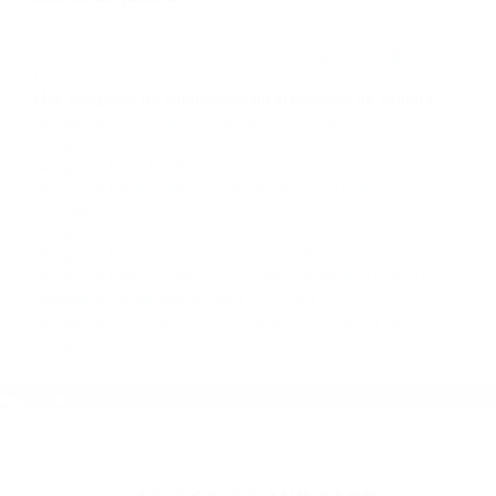
nosotros abogados de accidentes en Houston,
llámenos las 24 horas o haga
clic aquí
para
completar nuestro conveniente Formulario de
Contacto. Ofrecemos consultas iniciales
gratuitas en Camarillo CA y sus alrededores, y
en todo el estado de California. ¡No Pagará un
Centavo a Menos que Obtenga una
Indemnización! Contáctenos hoy mismo para
saber si está capacitado para iniciar una
demanda judicial.
Volcaduras De Autos California
Que Significa So�ar Con
Un Accidente De Auto California
Más abogados de automóviles en el condado de Ventura:
Abogados De Accidentes De Carro Ventura CA 93005
Abogados Accidentes Ventura CA 93003
Abogados Para Accidentes Ventura CA 93005
Abogados Especialistas En Accidentes De Trafico Ventura
CA 93001