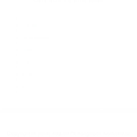
Abogados Para Accidentes De Carro Ventura CA 93007
Abogados De Acidentes Ventura CA 93003
Abogados Para Accidentes De Carro Camarillo CA 93010
Abogados Accidentes Ventura CA 93004
Abogados De Accidentes De Transito Ventura CA 93005
Abogados Accidentes Ventura CA 93005
CATEGORIES
AND TAGS
Orange
Riverside
Ventura
Santa Barbara
Tulare
Kings
Kern