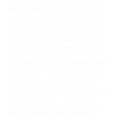
materia de inmigración y las familias de los
fallecidos a causa de la negligencia o mala
conducta. Cualesquiera que sean los
problemas, nuestros abogados litigantes civiles
preparan los casos como si fueran a ir a juicio.
Oponerse a los abogados y compañías de
seguros saben que estamos dispuestos a tratar
los casos, haciéndolos más propensos a
proponer una solución aceptable. Cuando no
hacen una buena oferta, nuestros abogados
están dispuestos a comparecer ante el tribunal.
Las causas de los accidentes automovilísticos
varían. Lo más común es que los choques son
el resultado de conducir de forma imprudente o
distracciones (como otros pasajeros en el auto,
hablar o enviar mensajes de texto mientras