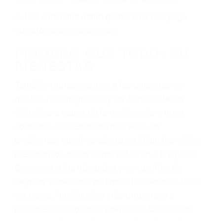
ciudadano
3. No importa si tiene un pase/licencia de
conducción
4. Usted tiene derecho de hacer un reclamo por
sus lesiones aunque no tenga seguro para su
auto.
5. Podemos atenderte en su propio casa, por
teléfono o en nuestra oficina en Camarillo
6. Las consultas están gratis; solo nos paga
cuando ganamos su caso
PRIMERO QUE TODO: SU
BIENESTAR
También representamos a las personas en