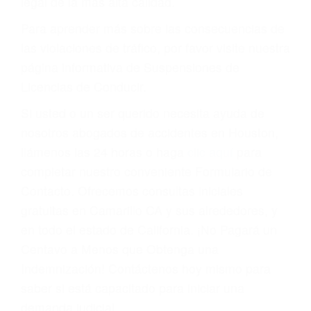
conducir o licencia.
Cada condena por una violación de tránsito
suma un punto en su licencia de conducir. Su
compañía de seguros incluso podría cancelar su
póliza, o incrementarla sustancialmente. No
corra el riesgo. Contacte a nuestro abogado en
violaciones de tránsito hoy mismo y obtenga un
servicio personalizado y una representación
legal de la más alta calidad.
Para aprender más sobre las consecuencias de
las violaciones de tráfico, por favor visite nuestra
página informativa de Suspensiones de
Licencias de Conducir.
Si usted o un ser querido necesita ayuda de