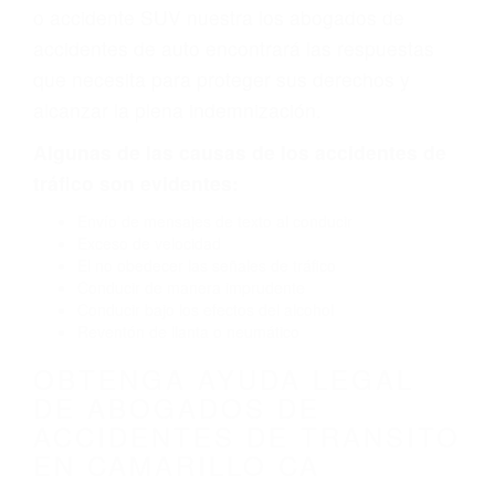
defecto parte tal como un neumático
defectuoso. A veces el accidente es causado
por fallas en el diseño de seguridad de la
carretera, divisor, el hombro, la señalización de
barandas o pobres o la iluminación.
La causa exacta de un accidente de auto no
siempre es evidente. Si su lesión es el resultado
de un accidente de coche, accidente de camión,
accidente de autobús, accidente de motocicleta
o accidente SUV nuestra los abogados de
accidentes de auto encontrará las respuestas
que necesita para proteger sus derechos y
alcanzar la plena indemnización.
Algunas de las causas de los accidentes de
tráfico son evidentes: