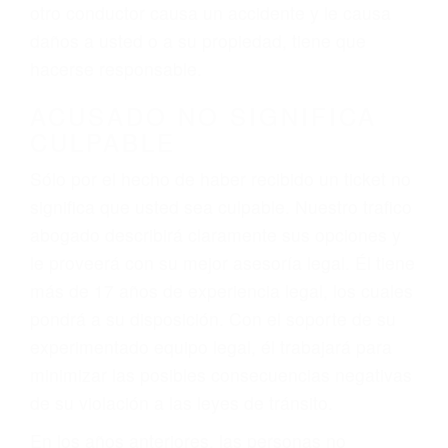
conduce). Agregue conductores incapacitados o
ebrios, choferes de camiones cansados o partes
defectuosas a la lista de posibilidades ¡y podrá
darse cuenta de que tan peligrosas pueden ser
nuestras carreteras! Cualquiera que sea la
causa del accidente, ¡nosotros podemos ayudar!
Cuando una persona se sienta detrás del
volante, nos debe a cada uno de nosotros la
obligación de manejar responsablemente. Si
otro conductor causa un accidente y le causa
daños a usted o a su propiedad, tiene que
hacerse responsable.
ACUSADO NO SIGNIFICA
CULPABLE
Sólo por el hecho de haber recibido un ticket no