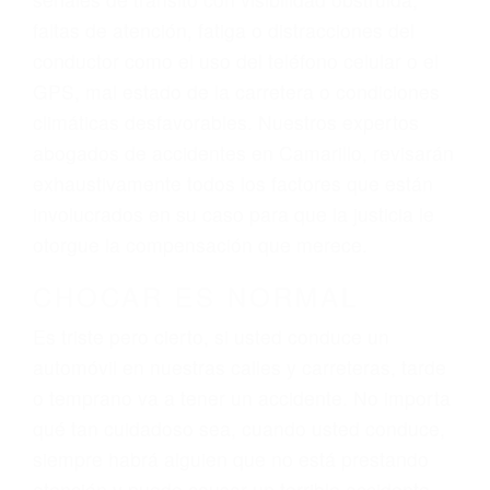
lesiones, gastos médicos futuros, pérdida de
ingresos actuales y/o a futuro y para resarcir su
dolor y sufrimiento emocional.
El factor principal que un abogado de lesiones
personales debe determinar, es si el conductor
del vehículo estaba en falta y en qué medida al
momento del accidente. Otros factores que
pueden contribuir a provocar un accidente son
señales de tránsito con visibilidad obstruida,
faltas de atención, fatiga o distracciones del
conductor como el uso del teléfono celular o el
GPS, mal estado de la carretera o condiciones
climáticas desfavorables. Nuestros expertos
abogados de accidentes en Camarillo, revisarán
exhaustivamente todos los factores que están