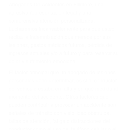
y DWI)
Accidentes peatonales, de motos y bicicletas
Accidentes de autobuses y trene
Accidentes de carretera
OBTENGA LA
INDEMNIZACIÓN QUE
MERECE POR SU
ACCIDENTE
Sin importar el tipo de accidente que haya
sufrido, usted encontrará en nuestro Bufete de
Abogados De Acidentes en Fillmore, una
agresiva representación legal y una
comprensiva atención personalizada.
Lucharemos incansablemente para que usted
reciba la indemnización que merece por sus
lesiones, gastos médicos futuros, pérdida de
ingresos actuales y/o a futuro y para resarcir su