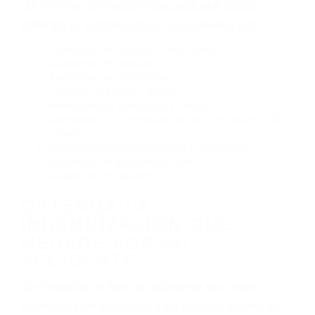
Conducir de manera imprudente
Conducir bajo los efectos del alcohol
Reventón de llanta o neumático
OBTENGA AYUDA LEGAL
DE ABOGADOS DE
ACIDENTES EN FILLMORE
CA
Nuestros reconocidos y expertos abogados de
lesiones personales en Fillmore lucharán hasta
las últimas consecuencias para que usted
obtenga la indemnización que merece por:
Accidentes de vehículos y automóviles
Accidentes de camiones
Accidentes de motocicletas
Lesiones en barcos y aviones
Accidentes por resbalones y caídas
Accidentes por conductores ebrios o intoxicados (DUI