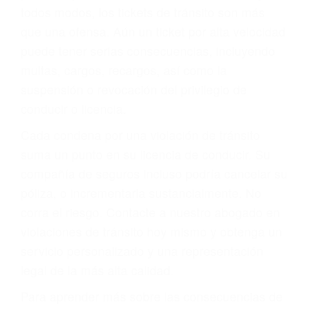
le proveerá con su mejor asesoría legal. Él tiene
más de 17 años de experiencia legal, los cuales
pondrá a su disposición. Con el soporte de su
experimentado equipo legal, él trabajará para
minimizar las posibles consecuencias negativas
de su violación a las leyes de tránsito.
En los años anteriores, las personas no
dudaban en pagar los tickets de tráfico que les
pusieran y así continuaban con su vida. Hoy, de
todos modos, los tickets de tránsito son más
que una ofensa. Aún un ticket por alta velocidad
puede tener serias consecuencias, incluyendo
multas, cargos, recargos, así como la
suspensión o revocación del privilegio de
conducir o licencia.