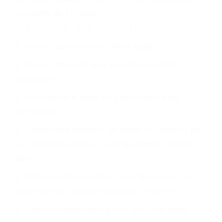
CHOCAR ES NORMAL
Es triste pero cierto, si usted conduce un
automóvil en nuestras calles y carreteras, tarde
o temprano va a tener un accidente. No importa
qué tan cuidadoso sea, cuando usted conduce,
siempre habrá alguien que no está prestando
atención y puede causar un terrible accidente
automovilístico. Esto es muy factible si usted
conduce regularmente en una de las grandes
ciudades de Fillmore.
6 PUNTOS IMPORTANTES
1. No es necesario que hable Ingles
2. No es necesario que sea documentado o
ciudadano