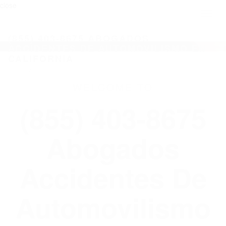
close
Toggl
naviga
(855) 403-8675 ABOGADOS
ACCIDENTES DE AUTOMOVILISMO EN
CALIFORNIA
WELCOME TO