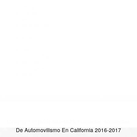
Abogados Especialistas En Accidentes De Trafico Ventura
CA 93009
Abogados De Acidentes Camarillo CA 93011
Abogados Accidentes Ventura CA 93002
Abogados De Accidentes De Carro Ventura CA 93006
CATEGORIES
AND TAGS
Orange
Riverside
Ventura
Santa Barbara
Tulare
Kings
Kern
Fresno
San Luis Obispo