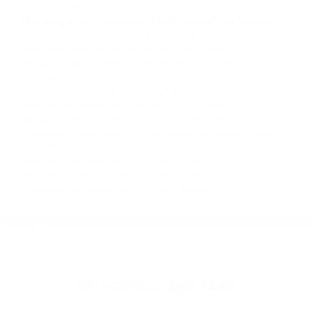
Contacto. Ofrecemos consultas iniciales
gratuitas en Fillmore CA y sus alrededores, y en
todo el estado de California. ¡No Pagará un
Centavo a Menos que Obtenga una
Indemnización! Contáctenos hoy mismo para
saber si está capacitado para iniciar una
demanda judicial.
Como Prevenir Los Accidentes California
Accidente
Transito California
Más abogados de automóviles en el condado de Ventura:
Abogados De Trafico Ventura CA 93002
Abogados Para Accidentes Ventura CA 93009
Abogados Especialistas En Accidentes De Trafico Ventura
CA 93005
Abogados Accidentes Ventura CA 93004
Abogado Accidente De Auto Ventura CA 93009
Abogados Para Accidentes Camarillo CA 93012