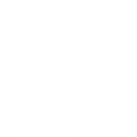
dolor y sufrimiento emocional.
El factor principal que un abogado de lesiones
personales debe determinar, es si el conductor
del vehículo estaba en falta y en qué medida al
momento del accidente. Otros factores que
pueden contribuir a provocar un accidente son
señales de tránsito con visibilidad obstruida,
faltas de atención, fatiga o distracciones del
conductor como el uso del teléfono celular o el
GPS, mal estado de la carretera o condiciones
climáticas desfavorables. Nuestros expertos
abogados de accidentes en Fillmore, revisarán
exhaustivamente todos los factores que están
involucrados en su caso para que la justicia le
otorgue la compensación que merece.