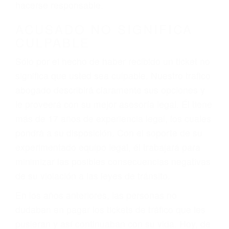
defectuosas a la lista de posibilidades ¡y podrá
darse cuenta de que tan peligrosas pueden ser
nuestras carreteras! Cualquiera que sea la
causa del accidente, ¡nosotros podemos ayudar!
Cuando una persona se sienta detrás del
volante, nos debe a cada uno de nosotros la
obligación de manejar responsablemente. Si
otro conductor causa un accidente y le causa
daños a usted o a su propiedad, tiene que
hacerse responsable.
ACUSADO NO SIGNIFICA
CULPABLE
Sólo por el hecho de haber recibido un ticket no
significa que usted sea culpable. Nuestro trafico
abogado describirá claramente sus opciones y