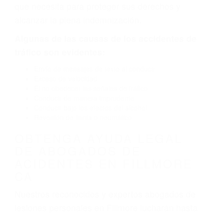
por fallas en el diseño de seguridad de la
carretera, divisor, el hombro, la señalización de
barandas o pobres o la iluminación.
La causa exacta de un accidente de auto no
siempre es evidente. Si su lesión es el resultado
de un accidente de coche, accidente de camión,
accidente de autobús, accidente de motocicleta
o accidente SUV nuestra los abogados de
accidentes de auto encontrará las respuestas
que necesita para proteger sus derechos y
alcanzar la plena indemnización.
Algunas de las causas de los accidentes de
tráfico son evidentes:
Envío de mensajes de texto al conducir
Exceso de velocidad
El no obedecer las señales de tráfico