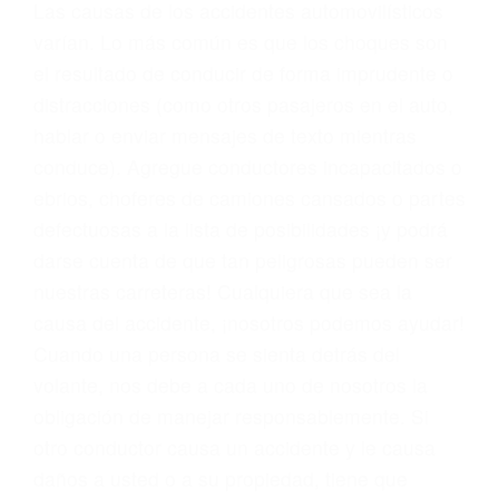
conducta. Cualesquiera que sean los
problemas, nuestros abogados litigantes civiles
preparan los casos como si fueran a ir a juicio.
Oponerse a los abogados y compañías de
seguros saben que estamos dispuestos a tratar
los casos, haciéndolos más propensos a
proponer una solución aceptable. Cuando no
hacen una buena oferta, nuestros abogados
están dispuestos a comparecer ante el tribunal.
Las causas de los accidentes automovilísticos
varían. Lo más común es que los choques son
el resultado de conducir de forma imprudente o
distracciones (como otros pasajeros en el auto,
hablar o enviar mensajes de texto mientras
conduce). Agregue conductores incapacitados o
ebrios, choferes de camiones cansados o partes