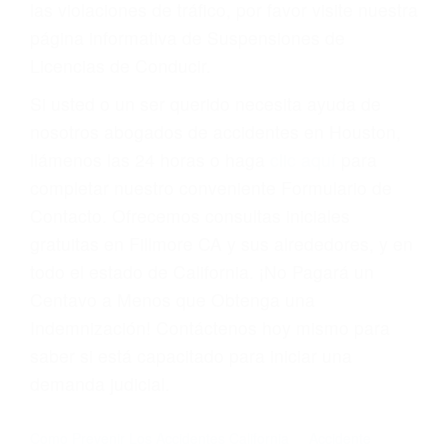
Cada condena por una violación de tránsito
suma un punto en su licencia de conducir. Su
compañía de seguros incluso podría cancelar su
póliza, o incrementarla sustancialmente. No
corra el riesgo. Contacte a nuestro abogado en
violaciones de tránsito hoy mismo y obtenga un
servicio personalizado y una representación
legal de la más alta calidad.
Para aprender más sobre las consecuencias de
las violaciones de tráfico, por favor visite nuestra
página informativa de Suspensiones de
Licencias de Conducir.
Si usted o un ser querido necesita ayuda de
nosotros abogados de accidentes en Houston,
llámenos las 24 horas o haga
clic aquí
para
completar nuestro conveniente Formulario de