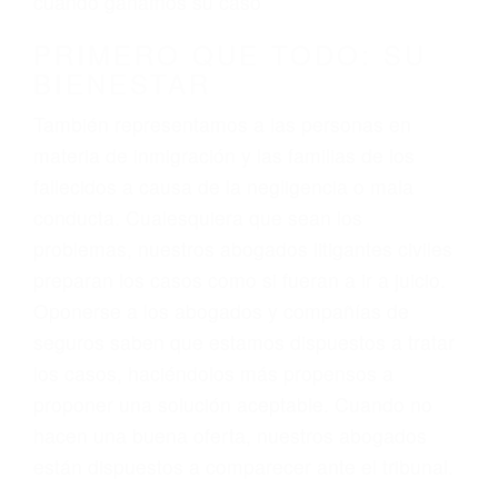
3. No importa si tiene un pase/licencia de
conducción
4. Usted tiene derecho de hacer un reclamo por
sus lesiones aunque no tenga seguro para su
auto.
5. Podemos atenderte en su propio casa, por
teléfono o en nuestra oficina en Fillmore
6. Las consultas están gratis; solo nos paga
cuando ganamos su caso
PRIMERO QUE TODO: SU
BIENESTAR
También representamos a las personas en
materia de inmigración y las familias de los
fallecidos a causa de la negligencia o mala