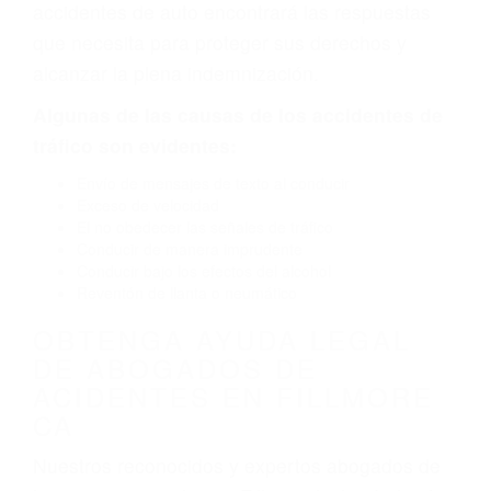
defectuoso. A veces el accidente es causado
por fallas en el diseño de seguridad de la
carretera, divisor, el hombro, la señalización de
barandas o pobres o la iluminación.
La causa exacta de un accidente de auto no
siempre es evidente. Si su lesión es el resultado
de un accidente de coche, accidente de camión,
accidente de autobús, accidente de motocicleta
o accidente SUV nuestra los abogados de
accidentes de auto encontrará las respuestas
que necesita para proteger sus derechos y
alcanzar la plena indemnización.
Algunas de las causas de los accidentes de
tráfico son evidentes:
Envío de mensajes de texto al conducir
Exceso de velocidad