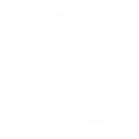
abogado describirá claramente sus opciones y
le proveerá con su mejor asesoría legal. Él tiene
más de 17 años de experiencia legal, los cuales
pondrá a su disposición. Con el soporte de su
experimentado equipo legal, él trabajará para
minimizar las posibles consecuencias negativas
de su violación a las leyes de tránsito.
En los años anteriores, las personas no
dudaban en pagar los tickets de tráfico que les
pusieran y así continuaban con su vida. Hoy, de
todos modos, los tickets de tránsito son más
que una ofensa. Aún un ticket por alta velocidad
puede tener serias consecuencias, incluyendo
multas, cargos, recargos, así como la
suspensión o revocación del privilegio de
conducir o licencia.