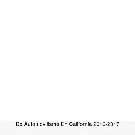
Abogados Para Accidentes De Carro Ventura CA 93002
Abogados De Acidentes Camarillo CA 93011
Abogados De Accidentes De Carro Camarillo CA 93010
Abogados De Accidentes De Trafico Ventura CA 93004
CATEGORIES
AND TAGS
Orange
Riverside
Ventura
Santa Barbara
Tulare
Kings
Kern
Fresno
San Luis Obispo
Monterey