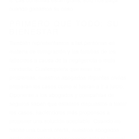
3. No importa si tiene un pase/licencia de
conducción
4. Usted tiene derecho de hacer un reclamo por
sus lesiones aunque no tenga seguro para su
auto.
5. Podemos atenderte en su propio casa, por
teléfono o en nuestra oficina en Fillmore
6. Las consultas están gratis; solo nos paga
cuando ganamos su caso
PRIMERO QUE TODO: SU
BIENESTAR
También representamos a las personas en
materia de inmigración y las familias de los