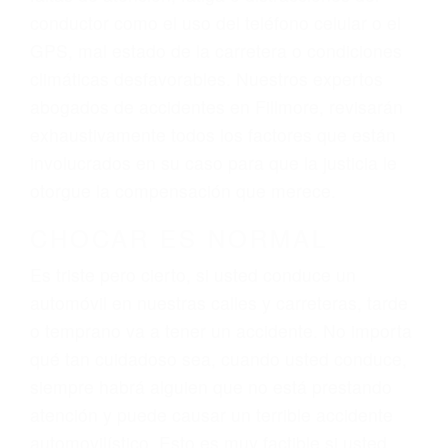
ingresos actuales y/o a futuro y para resarcir su
dolor y sufrimiento emocional.
El factor principal que un abogado de lesiones
personales debe determinar, es si el conductor
del vehículo estaba en falta y en qué medida al
momento del accidente. Otros factores que
pueden contribuir a provocar un accidente son
señales de tránsito con visibilidad obstruida,
faltas de atención, fatiga o distracciones del
conductor como el uso del teléfono celular o el
GPS, mal estado de la carretera o condiciones
climáticas desfavorables. Nuestros expertos
abogados de accidentes en Fillmore, revisarán
exhaustivamente todos los factores que están
involucrados en su caso para que la justicia le