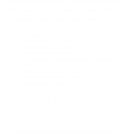
El no obedecer las señales de tráfico
Conducir de manera imprudente
Conducir bajo los efectos del alcohol
Reventón de llanta o neumático
OBTENGA AYUDA LEGAL
DE ABOGADOS DE
ACIDENTES EN FILLMORE
CA
Nuestros reconocidos y expertos abogados de
lesiones personales en Fillmore lucharán hasta
las últimas consecuencias para que usted
obtenga la indemnización que merece por:
Accidentes de vehículos y automóviles
Accidentes de camiones
Accidentes de motocicletas
Lesiones en barcos y aviones
Accidentes por resbalones y caídas