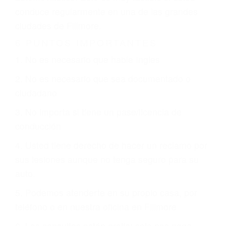
otorgue la compensación que merece.
CHOCAR ES NORMAL
Es triste pero cierto, si usted conduce un
automóvil en nuestras calles y carreteras, tarde
o temprano va a tener un accidente. No importa
qué tan cuidadoso sea, cuando usted conduce,
siempre habrá alguien que no está prestando
atención y puede causar un terrible accidente
automovilístico. Esto es muy factible si usted
conduce regularmente en una de las grandes
ciudades de Fillmore.
6 PUNTOS IMPORTANTES
1. No es necesario que hable Ingles
2. No es necesario que sea documentado o
ciudadano