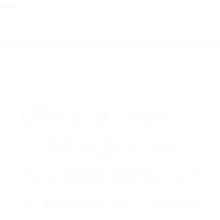
close
Toggl
naviga
(855) 403-8675 ABOGADOS
ACCIDENTES DE AUTOMOVILISMO EN
CALIFORNIA
WELCOME TO