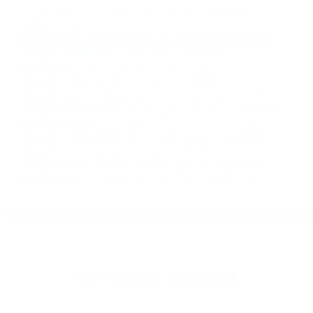
completar nuestro conveniente Formulario de
Contacto. Ofrecemos consultas iniciales
gratuitas en Fillmore CA y sus alrededores, y en
todo el estado de California. ¡No Pagará un
Centavo a Menos que Obtenga una
Indemnización! Contáctenos hoy mismo para
saber si está capacitado para iniciar una
demanda judicial.
Accidente Vehicular California
Accidentes De Carros
Fatales California
Más abogados de automóviles en el condado de Ventura:
Abogado Accidente De Auto Ventura CA 93001
Abogados Accidentes Camarillo CA 93012
Abogados De Acidentes Camarillo CA 93010
Abogados De Accidentes De Transito Ventura CA 93002
Abogados Para Accidentes De Carro Camarillo CA 93012
Abogados Para Accidentes De Carro Fillmore CA 93015