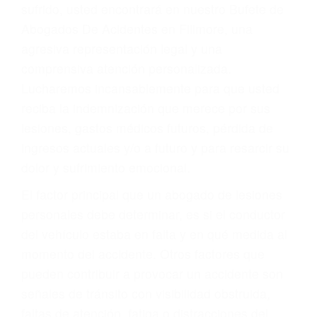
Accidentes por conductores ebrios o intoxicados (DUI
y DWI)
Accidentes peatonales, de motos y bicicletas
Accidentes de autobuses y trene
Accidentes de carretera
OBTENGA LA
INDEMNIZACIÓN QUE
MERECE POR SU
ACCIDENTE
Sin importar el tipo de accidente que haya
sufrido, usted encontrará en nuestro Bufete de
Abogados De Acidentes en Fillmore, una
agresiva representación legal y una
comprensiva atención personalizada.
Lucharemos incansablemente para que usted
reciba la indemnización que merece por sus
lesiones, gastos médicos futuros, pérdida de