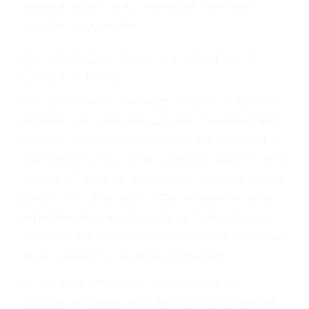
ebrios, choferes de camiones cansados o partes
defectuosas a la lista de posibilidades ¡y podrá
darse cuenta de que tan peligrosas pueden ser
nuestras carreteras! Cualquiera que sea la
causa del accidente, ¡nosotros podemos ayudar!
Cuando una persona se sienta detrás del
volante, nos debe a cada uno de nosotros la
obligación de manejar responsablemente. Si
otro conductor causa un accidente y le causa
daños a usted o a su propiedad, tiene que
hacerse responsable.
ACUSADO NO SIGNIFICA
CULPABLE
Sólo por el hecho de haber recibido un ticket no
significa que usted sea culpable. Nuestro trafico