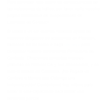
Cada condena por una violación de tránsito
suma un punto en su licencia de conducir. Su
compañía de seguros incluso podría cancelar su
póliza, o incrementarla sustancialmente. No
corra el riesgo. Contacte a nuestro abogado en
violaciones de tránsito hoy mismo y obtenga un
servicio personalizado y una representación
legal de la más alta calidad.
Para aprender más sobre las consecuencias de
las violaciones de tráfico, por favor visite nuestra
página informativa de Suspensiones de
Licencias de Conducir.
Si usted o un ser querido necesita ayuda de
nosotros abogados de accidentes en Houston,
llámenos las 24 horas o haga
clic aquí
para