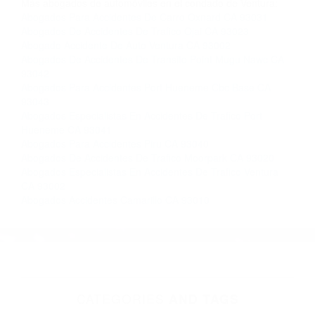
Contacto. Ofrecemos consultas iniciales
gratuitas en Brandeis CA y sus alrededores, y
en todo el estado de California. ¡No Pagará un
Centavo a Menos que Obtenga una
Indemnización! Contáctenos hoy mismo para
saber si está capacitado para iniciar una
demanda judicial.
Accidente De Transito Hoy California
Accidente De
Transito De Hoy California
Más abogados de automóviles en el condado de Ventura:
Abogados Para Accidentes De Carro Oxnard CA 93031
Abogados De Accidentes De Trafico Ojai CA 93023
Abogado Accidente De Auto Ventura CA 93002
Abogados De Accidentes De Transito Point Mugu Nawc CA
93042
Abogados Para Accidentes Port Hueneme Cbc Base CA
93043
Abogados Especialistas En Accidentes De Trafico Port
Hueneme CA 93041