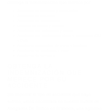
Conducir de manera imprudente
Conducir bajo los efectos del alcohol
Reventón de llanta o neumático
OBTENGA AYUDA LEGAL
DE ABOGADOS DE
TRAFICO EN BRANDEIS CA
Nuestros reconocidos y expertos abogados de
lesiones personales en Brandeis lucharán hasta
las últimas consecuencias para que usted
obtenga la indemnización que merece por:
Accidentes de vehículos y automóviles
Accidentes de camiones
Accidentes de motocicletas
Lesiones en barcos y aviones
Accidentes por resbalones y caídas
Accidentes por conductores ebrios o intoxicados (DUI
y DWI)
Accidentes peatonales, de motos y bicicletas