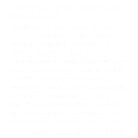
conducción
4. Usted tiene derecho de hacer un reclamo por
sus lesiones aunque no tenga seguro para su
auto.
5. Podemos atenderte en su propio casa, por
teléfono o en nuestra oficina en Brandeis
6. Las consultas están gratis; solo nos paga
cuando ganamos su caso
PRIMERO QUE TODO: SU
BIENESTAR
También representamos a las personas en
materia de inmigración y las familias de los
fallecidos a causa de la negligencia o mala
conducta. Cualesquiera que sean los