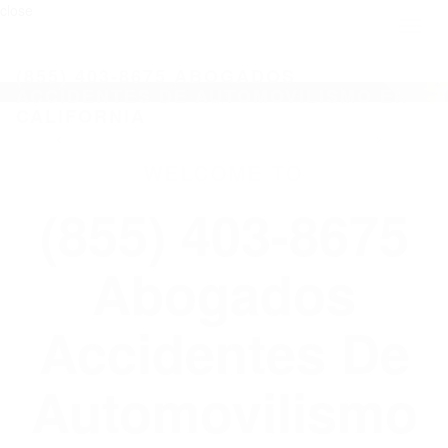
close
Toggl
naviga
(855) 403-8675 ABOGADOS
ACCIDENTES DE AUTOMOVILISMO EN
CALIFORNIA
WELCOME TO