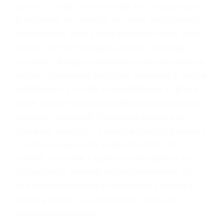
problemas, nuestros abogados litigantes civiles
preparan los casos como si fueran a ir a juicio.
Oponerse a los abogados y compañías de
seguros saben que estamos dispuestos a tratar
los casos, haciéndolos más propensos a
proponer una solución aceptable. Cuando no
hacen una buena oferta, nuestros abogados
están dispuestos a comparecer ante el tribunal.
Las causas de los accidentes automovilísticos
varían. Lo más común es que los choques son
el resultado de conducir de forma imprudente o
distracciones (como otros pasajeros en el auto,
hablar o enviar mensajes de texto mientras
conduce). Agregue conductores incapacitados o
ebrios, choferes de camiones cansados o partes
defectuosas a la lista de posibilidades ¡y podrá