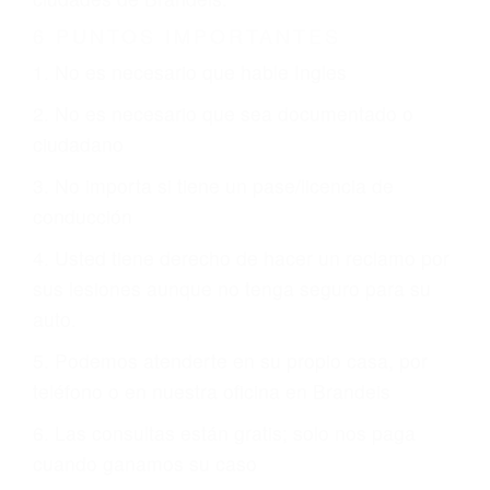
Es triste pero cierto, si usted conduce un
automóvil en nuestras calles y carreteras, tarde
o temprano va a tener un accidente. No importa
qué tan cuidadoso sea, cuando usted conduce,
siempre habrá alguien que no está prestando
atención y puede causar un terrible accidente
automovilístico. Esto es muy factible si usted
conduce regularmente en una de las grandes
ciudades de Brandeis.
6 PUNTOS IMPORTANTES
1. No es necesario que hable Ingles
2. No es necesario que sea documentado o
ciudadano
3. No importa si tiene un pase/licencia de