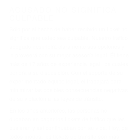
darse cuenta de que tan peligrosas pueden ser
nuestras carreteras! Cualquiera que sea la
causa del accidente, ¡nosotros podemos ayudar!
Cuando una persona se sienta detrás del
volante, nos debe a cada uno de nosotros la
obligación de manejar responsablemente. Si
otro conductor causa un accidente y le causa
daños a usted o a su propiedad, tiene que
hacerse responsable.
ACUSADO NO SIGNIFICA
CULPABLE
Sólo por el hecho de haber recibido un ticket no
significa que usted sea culpable. Nuestro trafico
abogado describirá claramente sus opciones y
le proveerá con su mejor asesoría legal. Él tiene