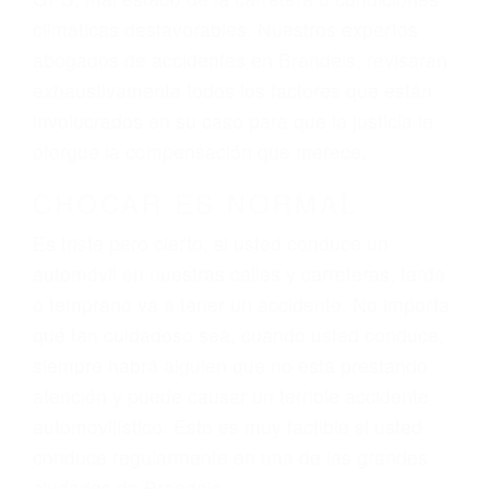
El factor principal que un abogado de lesiones
personales debe determinar, es si el conductor
del vehículo estaba en falta y en qué medida al
momento del accidente. Otros factores que
pueden contribuir a provocar un accidente son
señales de tránsito con visibilidad obstruida,
faltas de atención, fatiga o distracciones del
conductor como el uso del teléfono celular o el
GPS, mal estado de la carretera o condiciones
climáticas desfavorables. Nuestros expertos
abogados de accidentes en Brandeis, revisarán
exhaustivamente todos los factores que están
involucrados en su caso para que la justicia le
otorgue la compensación que merece.
CHOCAR ES NORMAL