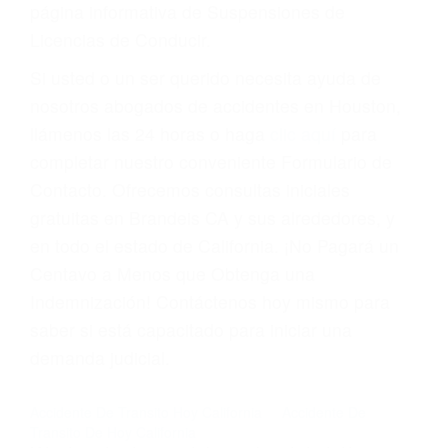
suma un punto en su licencia de conducir. Su
compañía de seguros incluso podría cancelar su
póliza, o incrementarla sustancialmente. No
corra el riesgo. Contacte a nuestro abogado en
violaciones de tránsito hoy mismo y obtenga un
servicio personalizado y una representación
legal de la más alta calidad.
Para aprender más sobre las consecuencias de
las violaciones de tráfico, por favor visite nuestra
página informativa de Suspensiones de
Licencias de Conducir.
Si usted o un ser querido necesita ayuda de
nosotros abogados de accidentes en Houston,
llámenos las 24 horas o haga
clic aquí
para
completar nuestro conveniente Formulario de