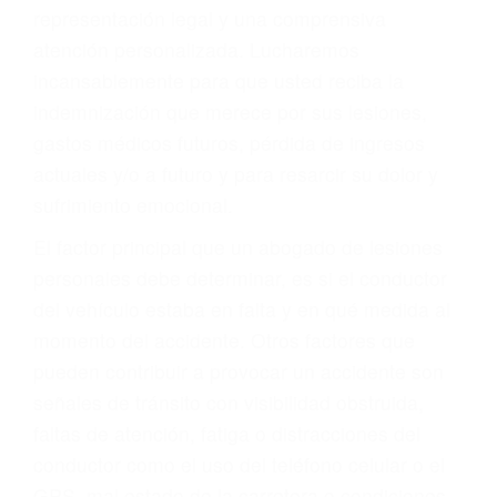
Accidentes de autobuses y trene
Accidentes de carretera
OBTENGA LA
INDEMNIZACIÓN QUE
MERECE POR SU
ACCIDENTE
Sin importar el tipo de accidente que haya
sufrido, usted encontrará en nuestro Bufete de
Abogados De Trafico en Brandeis, una agresiva
representación legal y una comprensiva
atención personalizada. Lucharemos
incansablemente para que usted reciba la
indemnización que merece por sus lesiones,
gastos médicos futuros, pérdida de ingresos
actuales y/o a futuro y para resarcir su dolor y
sufrimiento emocional.