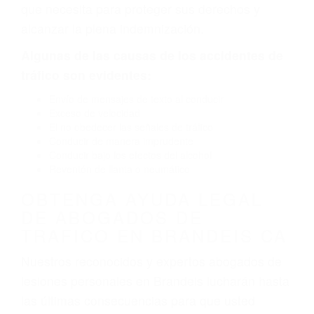
por fallas en el diseño de seguridad de la
carretera, divisor, el hombro, la señalización de
barandas o pobres o la iluminación.
La causa exacta de un accidente de auto no
siempre es evidente. Si su lesión es el resultado
de un accidente de coche, accidente de camión,
accidente de autobús, accidente de motocicleta
o accidente SUV nuestra los abogados de
accidentes de auto encontrará las respuestas
que necesita para proteger sus derechos y
alcanzar la plena indemnización.
Algunas de las causas de los accidentes de
tráfico son evidentes:
Envío de mensajes de texto al conducir
Exceso de velocidad
El no obedecer las señales de tráfico