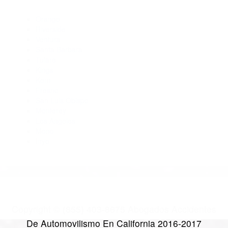
Abogados Para Accidentes Piru CA 93040
Abogados De Accidentes De Trafico Moorpark CA 93020
Abogados Especialistas En Accidentes De Trafico Ventura
CA 93002
Abogados Accidentes Camarillo CA 93010
CATEGORIES
AND TAGS
Orange
Riverside
Ventura
Santa Barbara
Tulare
Kings
Kern
Fresno