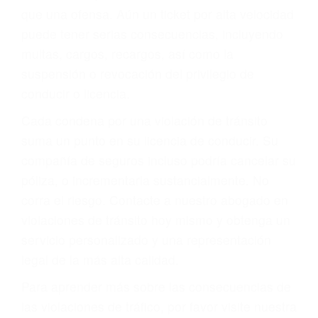
más de 17 años de experiencia legal, los cuales
pondrá a su disposición. Con el soporte de su
experimentado equipo legal, él trabajará para
minimizar las posibles consecuencias negativas
de su violación a las leyes de tránsito.
En los años anteriores, las personas no
dudaban en pagar los tickets de tráfico que les
pusieran y así continuaban con su vida. Hoy, de
todos modos, los tickets de tránsito son más
que una ofensa. Aún un ticket por alta velocidad
puede tener serias consecuencias, incluyendo
multas, cargos, recargos, así como la
suspensión o revocación del privilegio de
conducir o licencia.
Cada condena por una violación de tránsito