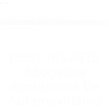
close
Toggl
naviga
(855) 403-8675 ABOGADOS
ACCIDENTES DE AUTOMOVILISMO EN
CALIFORNIA
WELCOME TO