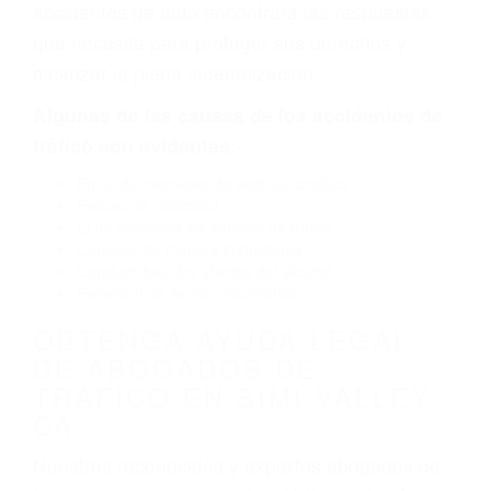
defectuoso. A veces el accidente es causado
por fallas en el diseño de seguridad de la
carretera, divisor, el hombro, la señalización de
barandas o pobres o la iluminación.
La causa exacta de un accidente de auto no
siempre es evidente. Si su lesión es el resultado
de un accidente de coche, accidente de camión,
accidente de autobús, accidente de motocicleta
o accidente SUV nuestra los abogados de
accidentes de auto encontrará las respuestas
que necesita para proteger sus derechos y
alcanzar la plena indemnización.
Algunas de las causas de los accidentes de
tráfico son evidentes:
Envío de mensajes de texto al conducir
Exceso de velocidad