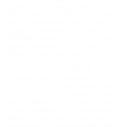
ingresos actuales y/o a futuro y para resarcir su
dolor y sufrimiento emocional.
El factor principal que un abogado de lesiones
personales debe determinar, es si el conductor
del vehículo estaba en falta y en qué medida al
momento del accidente. Otros factores que
pueden contribuir a provocar un accidente son
señales de tránsito con visibilidad obstruida,
faltas de atención, fatiga o distracciones del
conductor como el uso del teléfono celular o el
GPS, mal estado de la carretera o condiciones
climáticas desfavorables. Nuestros expertos
abogados de accidentes en Simi Valley,
revisarán exhaustivamente todos los factores
que están involucrados en su caso para que la