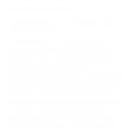
3. No importa si tiene un pase/licencia de
conducción
4. Usted tiene derecho de hacer un reclamo por
sus lesiones aunque no tenga seguro para su
auto.
5. Podemos atenderte en su propio casa, por
teléfono o en nuestra oficina en Simi Valley
6. Las consultas están gratis; solo nos paga
cuando ganamos su caso
PRIMERO QUE TODO: SU
BIENESTAR
También representamos a las personas en
materia de inmigración y las familias de los