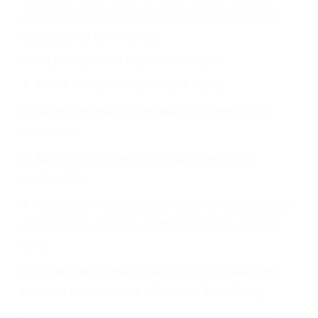
justicia le otorgue la compensación que merece.
CHOCAR ES NORMAL
Es triste pero cierto, si usted conduce un
automóvil en nuestras calles y carreteras, tarde
o temprano va a tener un accidente. No importa
qué tan cuidadoso sea, cuando usted conduce,
siempre habrá alguien que no está prestando
atención y puede causar un terrible accidente
automovilístico. Esto es muy factible si usted
conduce regularmente en una de las grandes
ciudades de Simi Valley.
6 PUNTOS IMPORTANTES
1. No es necesario que hable Ingles
2. No es necesario que sea documentado o
ciudadano