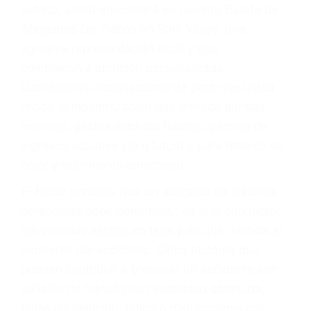
Accidentes por conductores ebrios o intoxicados (DUI
y DWI)
Accidentes peatonales, de motos y bicicletas
Accidentes de autobuses y trene
Accidentes de carretera
OBTENGA LA
INDEMNIZACIÓN QUE
MERECE POR SU
ACCIDENTE
Sin importar el tipo de accidente que haya
sufrido, usted encontrará en nuestro Bufete de
Abogados De Trafico en Simi Valley, una
agresiva representación legal y una
comprensiva atención personalizada.
Lucharemos incansablemente para que usted
reciba la indemnización que merece por sus
lesiones, gastos médicos futuros, pérdida de