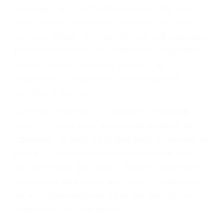
abogado describirá claramente sus opciones y
le proveerá con su mejor asesoría legal. Él tiene
más de 17 años de experiencia legal, los cuales
pondrá a su disposición. Con el soporte de su
experimentado equipo legal, él trabajará para
minimizar las posibles consecuencias negativas
de su violación a las leyes de tránsito.
En los años anteriores, las personas no
dudaban en pagar los tickets de tráfico que les
pusieran y así continuaban con su vida. Hoy, de
todos modos, los tickets de tránsito son más
que una ofensa. Aún un ticket por alta velocidad
puede tener serias consecuencias, incluyendo
multas, cargos, recargos, así como la
suspensión o revocación del privilegio de
conducir o licencia.