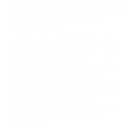
Cada condena por una violación de tránsito
suma un punto en su licencia de conducir. Su
compañía de seguros incluso podría cancelar su
póliza, o incrementarla sustancialmente. No
corra el riesgo. Contacte a nuestro abogado en
violaciones de tránsito hoy mismo y obtenga un
servicio personalizado y una representación
legal de la más alta calidad.
Para aprender más sobre las consecuencias de
las violaciones de tráfico, por favor visite nuestra
página informativa de Suspensiones de
Licencias de Conducir.
Si usted o un ser querido necesita ayuda de
nosotros abogados de accidentes en Houston,
llámenos las 24 horas o haga
clic aquí
para