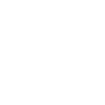
ebrios, choferes de camiones cansados o partes
defectuosas a la lista de posibilidades ¡y podrá
darse cuenta de que tan peligrosas pueden ser
nuestras carreteras! Cualquiera que sea la
causa del accidente, ¡nosotros podemos ayudar!
Cuando una persona se sienta detrás del
volante, nos debe a cada uno de nosotros la
obligación de manejar responsablemente. Si
otro conductor causa un accidente y le causa
daños a usted o a su propiedad, tiene que
hacerse responsable.
ACUSADO NO SIGNIFICA
CULPABLE
Sólo por el hecho de haber recibido un ticket no
significa que usted sea culpable. Nuestro trafico