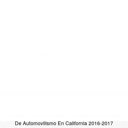
Abogados De Accidentes De Trafico Santa Paula CA 93060
Abogado Accidente De Auto Camarillo CA 93011
Abogado Accidente De Auto Ojai CA 93024
Abogados Para Accidentes De Carro Oxnard CA 93031
Abogados De Acidentes Oxnard CA 93034
CATEGORIES
AND TAGS
Orange
Riverside
Ventura
Santa Barbara
Tulare
Kings
Kern
Fresno
San Luis Obispo