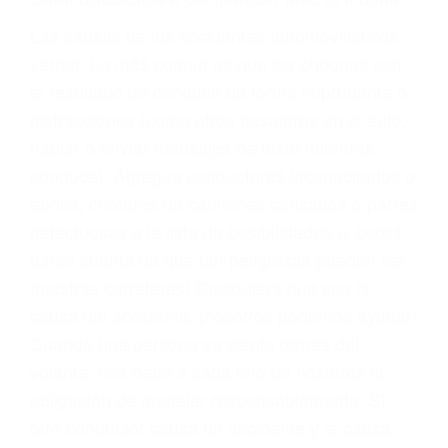
fallecidos a causa de la negligencia o mala
conducta. Cualesquiera que sean los
problemas, nuestros abogados litigantes civiles
preparan los casos como si fueran a ir a juicio.
Oponerse a los abogados y compañías de
seguros saben que estamos dispuestos a tratar
los casos, haciéndolos más propensos a
proponer una solución aceptable. Cuando no
hacen una buena oferta, nuestros abogados
están dispuestos a comparecer ante el tribunal.
Las causas de los accidentes automovilísticos
varían. Lo más común es que los choques son
el resultado de conducir de forma imprudente o
distracciones (como otros pasajeros en el auto,
hablar o enviar mensajes de texto mientras
conduce). Agregue conductores incapacitados o