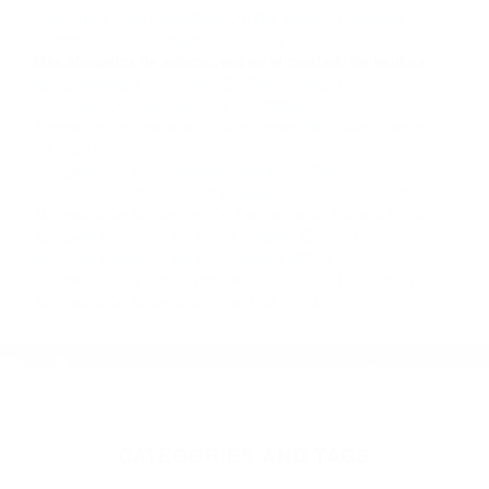
completar nuestro conveniente Formulario de
Contacto. Ofrecemos consultas iniciales
gratuitas en Simi Valley CA y sus alrededores, y
en todo el estado de California. ¡No Pagará un
Centavo a Menos que Obtenga una
Indemnización! Contáctenos hoy mismo para
saber si está capacitado para iniciar una
demanda judicial.
Accidentes Automovilisticos Del Dia Viernes California
Imagenes De Acidentes California
Más abogados de automóviles en el condado de Ventura:
Abogados Para Accidentes De Carro Oxnard CA 93034
Abogados De Acidentes Ojai CA 93024
Abogados Especialistas En Accidentes De Trafico Camarillo
CA 93012
Abogados De Acidentes Brandeis CA 93064
Abogados Accidentes Port Hueneme Cbc Base CA 93043