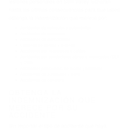
El no obedecer las señales de tráfico
Conducir de manera imprudente
Conducir bajo los efectos del alcohol
Reventón de llanta o neumático
OBTENGA AYUDA LEGAL
DE ABOGADOS DE
TRAFICO EN SIMI VALLEY
CA
Nuestros reconocidos y expertos abogados de
lesiones personales en Simi Valley lucharán
hasta las últimas consecuencias para que usted
obtenga la indemnización que merece por:
Accidentes de vehículos y automóviles
Accidentes de camiones
Accidentes de motocicletas
Lesiones en barcos y aviones
Accidentes por resbalones y caídas