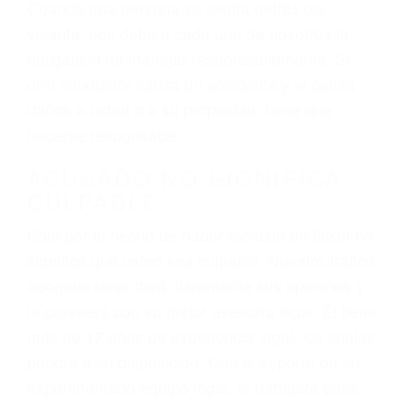
el resultado de conducir de forma imprudente o
distracciones (como otros pasajeros en el auto,
hablar o enviar mensajes de texto mientras
conduce). Agregue conductores incapacitados o
ebrios, choferes de camiones cansados o partes
defectuosas a la lista de posibilidades ¡y podrá
darse cuenta de que tan peligrosas pueden ser
nuestras carreteras! Cualquiera que sea la
causa del accidente, ¡nosotros podemos ayudar!
Cuando una persona se sienta detrás del
volante, nos debe a cada uno de nosotros la
obligación de manejar responsablemente. Si
otro conductor causa un accidente y le causa
daños a usted o a su propiedad, tiene que
hacerse responsable.