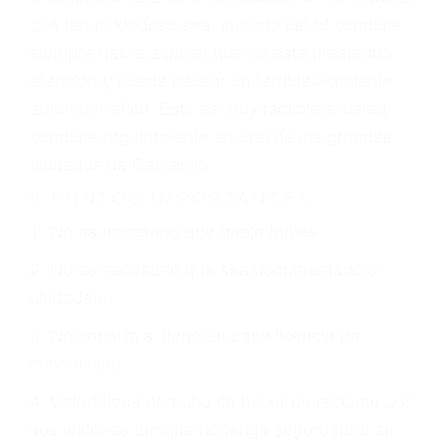
climáticas desfavorables. Nuestros expertos
abogados de accidentes en Camarillo, revisarán
exhaustivamente todos los factores que están
involucrados en su caso para que la justicia le
otorgue la compensación que merece.
CHOCAR ES NORMAL
Es triste pero cierto, si usted conduce un
automóvil en nuestras calles y carreteras, tarde
o temprano va a tener un accidente. No importa
qué tan cuidadoso sea, cuando usted conduce,
siempre habrá alguien que no está prestando
atención y puede causar un terrible accidente
automovilístico. Esto es muy factible si usted
conduce regularmente en una de las grandes
ciudades de Camarillo.