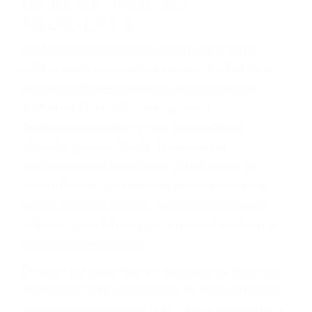
Accidentes de camiones
Accidentes de motocicletas
Lesiones en barcos y aviones
Accidentes por resbalones y caídas
Accidentes por conductores ebrios o intoxicados (DUI
y DWI)
Accidentes peatonales, de motos y bicicletas
Accidentes de autobuses y trene
Accidentes de carretera
OBTENGA LA
INDEMNIZACIÓN QUE
MERECE POR SU
ACCIDENTE
Sin importar el tipo de accidente que haya
sufrido, usted encontrará en nuestro Bufete de
Abogados Especialistas En Accidentes De
Trafico en Camarillo, una agresiva
representación legal y una comprensiva