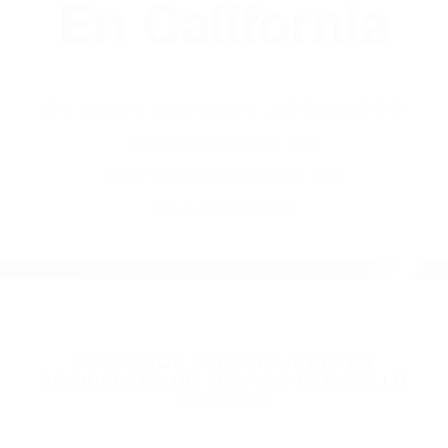
(855) 403-8675
Abogados
Accidentes De
Automovilismo
En California
BY
(855) 403-8675 ABOGADOS
ACCIDENTES DE
AUTOMOVILISMO EN