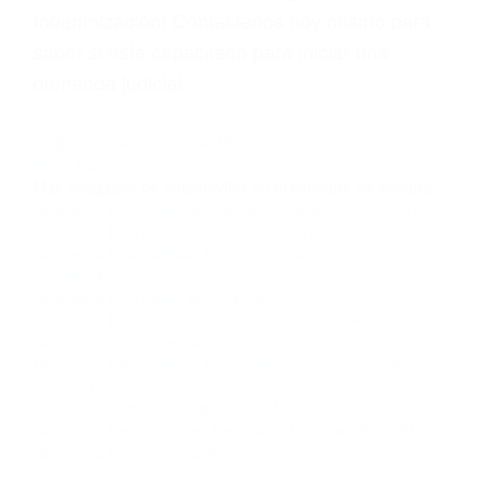
Licencias de Conducir.
Si usted o un ser querido necesita ayuda de
nosotros abogados de accidentes en Houston,
llámenos las 24 horas o haga
clic aquí
para
completar nuestro conveniente Formulario de
Contacto. Ofrecemos consultas iniciales
gratuitas en Camarillo CA y sus alrededores, y
en todo el estado de California. ¡No Pagará un
Centavo a Menos que Obtenga una
Indemnización! Contáctenos hoy mismo para
saber si está capacitado para iniciar una
demanda judicial.
So�ar Con Accidente De Moto California
Accidente En
Rusia California
Más abogados de automóviles en el condado de Ventura: