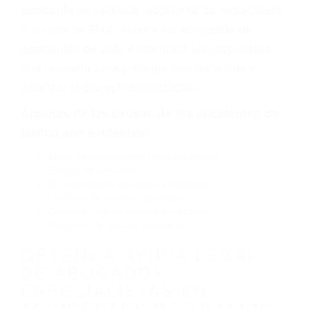
defectuoso o por un defecto de fabricación o un
defecto parte tal como un neumático
defectuoso. A veces el accidente es causado
por fallas en el diseño de seguridad de la
carretera, divisor, el hombro, la señalización de
barandas o pobres o la iluminación.
La causa exacta de un accidente de auto no
siempre es evidente. Si su lesión es el resultado
de un accidente de coche, accidente de camión,
accidente de autobús, accidente de motocicleta
o accidente SUV nuestra los abogados de
accidentes de auto encontrará las respuestas
que necesita para proteger sus derechos y
alcanzar la plena indemnización.
Algunas de las causas de los accidentes de