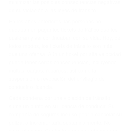
ACUSADO NO SIGNIFICA
CULPABLE
Sólo por el hecho de haber recibido un ticket no
significa que usted sea culpable. Nuestro trafico
abogado describirá claramente sus opciones y
le proveerá con su mejor asesoría legal. Él tiene
más de 17 años de experiencia legal, los cuales
pondrá a su disposición. Con el soporte de su
experimentado equipo legal, él trabajará para
minimizar las posibles consecuencias negativas
de su violación a las leyes de tránsito.
En los años anteriores, las personas no
dudaban en pagar los tickets de tráfico que les
pusieran y así continuaban con su vida. Hoy, de
todos modos, los tickets de tránsito son más
que una ofensa. Aún un ticket por alta velocidad