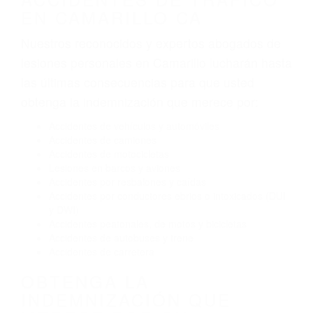
tráfico son evidentes:
Envío de mensajes de texto al conducir
Exceso de velocidad
El no obedecer las señales de tráfico
Conducir de manera imprudente
Conducir bajo los efectos del alcohol
Reventón de llanta o neumático
OBTENGA AYUDA LEGAL
DE ABOGADOS
ESPECIALISTAS EN
ACCIDENTES DE TRAFICO
EN CAMARILLO CA
Nuestros reconocidos y expertos abogados de
lesiones personales en Camarillo lucharán hasta
las últimas consecuencias para que usted
obtenga la indemnización que merece por:
Accidentes de vehículos y automóviles