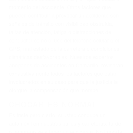
atención personalizada. Lucharemos
incansablemente para que usted reciba la
indemnización que merece por sus lesiones,
gastos médicos futuros, pérdida de ingresos
actuales y/o a futuro y para resarcir su dolor y
sufrimiento emocional.
El factor principal que un abogado de lesiones
personales debe determinar, es si el conductor
del vehículo estaba en falta y en qué medida al
momento del accidente. Otros factores que
pueden contribuir a provocar un accidente son
señales de tránsito con visibilidad obstruida,
faltas de atención, fatiga o distracciones del
conductor como el uso del teléfono celular o el
GPS, mal estado de la carretera o condiciones