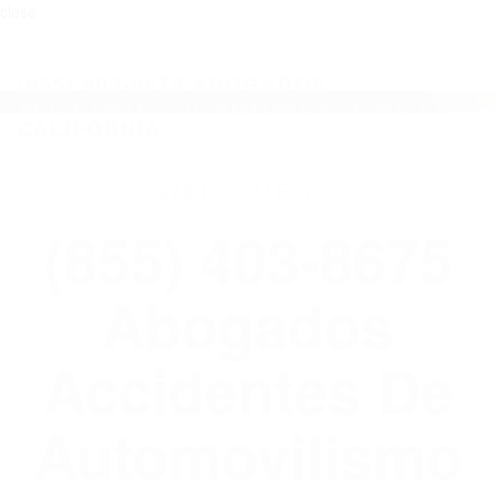
close
Toggl
naviga
(855) 403-8675 ABOGADOS
ACCIDENTES DE AUTOMOVILISMO EN
CALIFORNIA
WELCOME TO