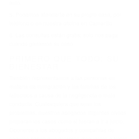
6 PUNTOS IMPORTANTES
1. No es necesario que hable Ingles
2. No es necesario que sea documentado o
ciudadano
3. No importa si tiene un pase/licencia de
conducción
4. Usted tiene derecho de hacer un reclamo por
sus lesiones aunque no tenga seguro para su
auto.
5. Podemos atenderte en su propio casa, por
teléfono o en nuestra oficina en Camarillo
6. Las consultas están gratis; solo nos paga
cuando ganamos su caso
PRIMERO QUE TODO: SU