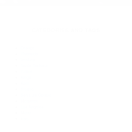
Abogados De Accidentes De Carro Camarillo CA 93010
Abogados De Trafico Camarillo CA 93010
Abogados Especialistas En Accidentes De Trafico Ventura
CA 93004
Abogados De Trafico Ventura CA 93002
Abogados De Accidentes De Carro Ventura CA 93004
Abogados Accidentes Ventura CA 93004
Abogados Especialistas En Accidentes De Trafico Ventura
CA 93007
Abogados Accidentes Camarillo CA 93010
Abogados De Accidentes De Trafico Ventura CA 93001
Abogados De Acidentes Ventura CA 93006
CATEGORIES
AND TAGS
Orange
Riverside