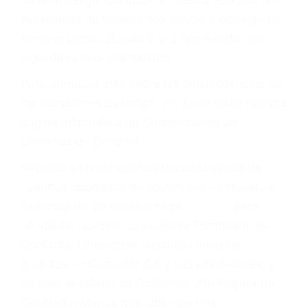
puede tener serias consecuencias, incluyendo
multas, cargos, recargos, así como la
suspensión o revocación del privilegio de
conducir o licencia.
Cada condena por una violación de tránsito
suma un punto en su licencia de conducir. Su
compañía de seguros incluso podría cancelar su
póliza, o incrementarla sustancialmente. No
corra el riesgo. Contacte a nuestro abogado en
violaciones de tránsito hoy mismo y obtenga un
servicio personalizado y una representación
legal de la más alta calidad.
Para aprender más sobre las consecuencias de
las violaciones de tráfico, por favor visite nuestra
página informativa de Suspensiones de