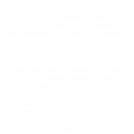
BIENESTAR
También representamos a las personas en
materia de inmigración y las familias de los
fallecidos a causa de la negligencia o mala
conducta. Cualesquiera que sean los
problemas, nuestros abogados litigantes civiles
preparan los casos como si fueran a ir a juicio.
Oponerse a los abogados y compañías de
seguros saben que estamos dispuestos a tratar
los casos, haciéndolos más propensos a
proponer una solución aceptable. Cuando no
hacen una buena oferta, nuestros abogados
están dispuestos a comparecer ante el tribunal.
Las causas de los accidentes automovilísticos
varían. Lo más común es que los choques son