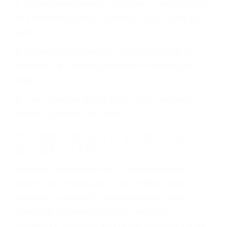
conduce regularmente en una de las grandes
ciudades de Point Mugu Nawc.
6 PUNTOS IMPORTANTES
1. No es necesario que hable Ingles
2. No es necesario que sea documentado o
ciudadano
3. No importa si tiene un pase/licencia de
conducción
4. Usted tiene derecho de hacer un reclamo por
sus lesiones aunque no tenga seguro para su
auto.
5. Podemos atenderte en su propio casa, por
teléfono o en nuestra oficina en Point Mugu
Nawc