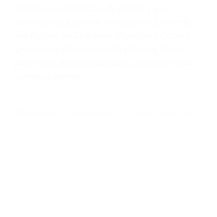
Para aprender más sobre las consecuencias de
las violaciones de tráfico, por favor visite nuestra
página informativa de Suspensiones de
Licencias de Conducir.
Si usted o un ser querido necesita ayuda de
nosotros abogados de accidentes en Houston,
llámenos las 24 horas o haga
clic aquí
para
completar nuestro conveniente Formulario de
Contacto. Ofrecemos consultas iniciales
gratuitas en Point Mugu Nawc CA y sus
alrededores, y en todo el estado de California.
¡No Pagará un Centavo a Menos que Obtenga
una Indemnización! Contáctenos hoy mismo
para saber si está capacitado para iniciar una
demanda judicial.