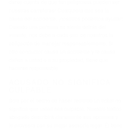
están dispuestos a comparecer ante el tribunal.
Las causas de los accidentes automovilísticos
varían. Lo más común es que los choques son
el resultado de conducir de forma imprudente o
distracciones (como otros pasajeros en el auto,
hablar o enviar mensajes de texto mientras
conduce). Agregue conductores incapacitados o
ebrios, choferes de camiones cansados o partes
defectuosas a la lista de posibilidades ¡y podrá
darse cuenta de que tan peligrosas pueden ser
nuestras carreteras! Cualquiera que sea la
causa del accidente, ¡nosotros podemos ayudar!
Cuando una persona se sienta detrás del
volante, nos debe a cada uno de nosotros la
obligación de manejar responsablemente. Si
otro conductor causa un accidente y le causa