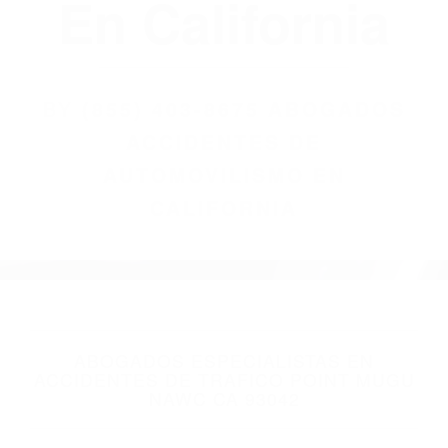
(855) 403-8675
Abogados
Accidentes De
Automovilismo
En California
BY
(855) 403-8675 ABOGADOS
ACCIDENTES DE
AUTOMOVILISMO EN