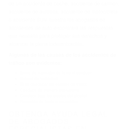
vehículo de motor en Point Mugu Nawc CA: un
diseño defectuoso o por un defecto de
fabricación o un defecto parte tal como un
neumático defectuoso. A veces el accidente es
causado por fallas en el diseño de seguridad de
la carretera, divisor, el hombro, la señalización
de barandas o pobres o la iluminación.
La causa exacta de un accidente de auto no
siempre es evidente. Si su lesión es el resultado
de un accidente de coche, accidente de camión,
accidente de autobús, accidente de motocicleta
o accidente SUV nuestra los abogados de
accidentes de auto encontrará las respuestas
que necesita para proteger sus derechos y
alcanzar la plena indemnización.