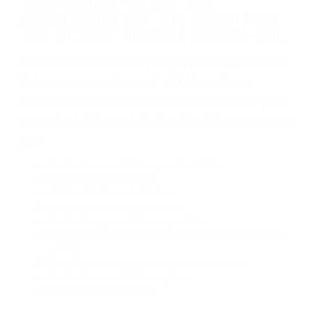
Algunas de las causas de los accidentes de
tráfico son evidentes:
Envío de mensajes de texto al conducir
Exceso de velocidad
El no obedecer las señales de tráfico
Conducir de manera imprudente
Conducir bajo los efectos del alcohol
Reventón de llanta o neumático
OBTENGA AYUDA LEGAL
DE ABOGADOS
ESPECIALISTAS EN
ACCIDENTES DE TRAFICO
EN POINT MUGU NAWC CA
Nuestros reconocidos y expertos abogados de
lesiones personales en Point Mugu Nawc
lucharán hasta las últimas consecuencias para
que usted obtenga la indemnización que merece