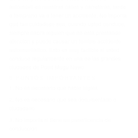
conductor como el uso del teléfono celular o el
GPS, mal estado de la carretera o condiciones
climáticas desfavorables. Nuestros expertos
abogados de accidentes en Point Mugu Nawc,
revisarán exhaustivamente todos los factores
que están involucrados en su caso para que la
justicia le otorgue la compensación que merece.
CHOCAR ES NORMAL
Es triste pero cierto, si usted conduce un
automóvil en nuestras calles y carreteras, tarde
o temprano va a tener un accidente. No importa
qué tan cuidadoso sea, cuando usted conduce,
siempre habrá alguien que no está prestando
atención y puede causar un terrible accidente
automovilístico. Esto es muy factible si usted