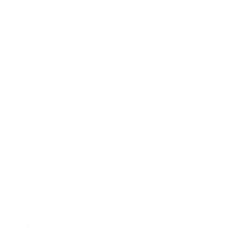
Asidente De Autos
Acsidentes De Autos
Más abogados de automóviles en el condado de Ventura:
Abogados De Accidentes De Transito Moorpark CA 93020
Abogados Para Accidentes De Carro Oxnard CA 93030
Abogados Especialistas En Accidentes De Trafico Ojai CA
93024
Abogados Especialistas En Accidentes De Trafico Fillmore
CA 93015
Abogados Para Accidentes De Carro Point Mugu Nawc CA
93042
Abogados Para Accidentes Oxnard CA 93035
Abogados Para Accidentes De Carro Camarillo CA 93012
Abogados De Trafico Port Hueneme CA 93041
Abogados De Trafico Camarillo CA 93012
Abogados De Accidentes De Carro Oxnard CA 93033
CATEGORIES
AND TAGS