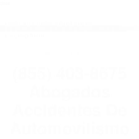
close
Toggl
naviga
(855) 403-8675 ABOGADOS
ACCIDENTES DE AUTOMOVILISMO EN
CALIFORNIA
WELCOME TO