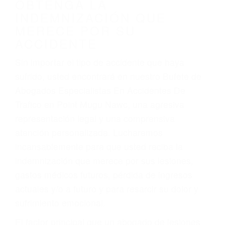
por:
Accidentes de vehículos y automóviles
Accidentes de camiones
Accidentes de motocicletas
Lesiones en barcos y aviones
Accidentes por resbalones y caídas
Accidentes por conductores ebrios o intoxicados (DUI
y DWI)
Accidentes peatonales, de motos y bicicletas
Accidentes de autobuses y trene
Accidentes de carretera
OBTENGA LA
INDEMNIZACIÓN QUE
MERECE POR SU
ACCIDENTE
Sin importar el tipo de accidente que haya
sufrido, usted encontrará en nuestro Bufete de
Abogados Especialistas En Accidentes De