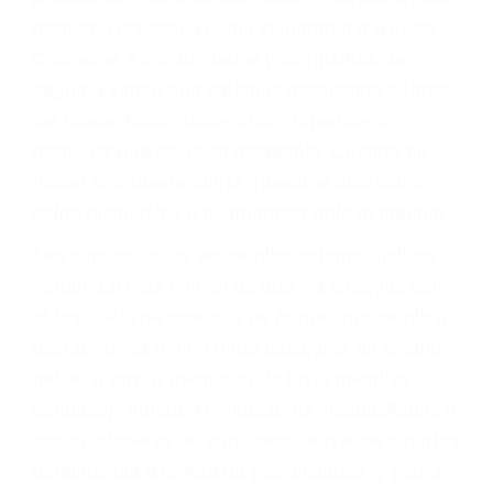
6. Las consultas están gratis; solo nos paga
cuando ganamos su caso
PRIMERO QUE TODO: SU
BIENESTAR
También representamos a las personas en
materia de inmigración y las familias de los
fallecidos a causa de la negligencia o mala
conducta. Cualesquiera que sean los
problemas, nuestros abogados litigantes civiles
preparan los casos como si fueran a ir a juicio.
Oponerse a los abogados y compañías de
seguros saben que estamos dispuestos a tratar
los casos, haciéndolos más propensos a
proponer una solución aceptable. Cuando no
hacen una buena oferta, nuestros abogados