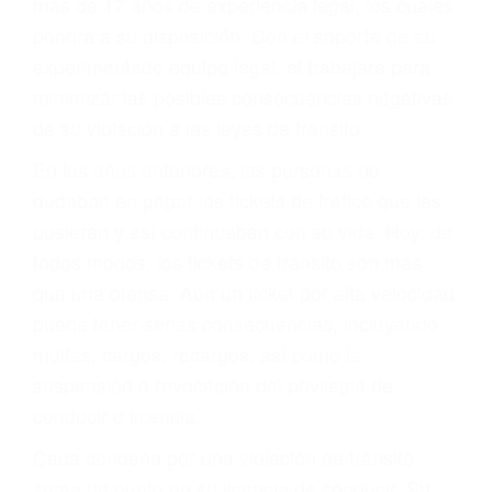
daños a usted o a su propiedad, tiene que
hacerse responsable.
ACUSADO NO SIGNIFICA
CULPABLE
Sólo por el hecho de haber recibido un ticket no
significa que usted sea culpable. Nuestro trafico
abogado describirá claramente sus opciones y
le proveerá con su mejor asesoría legal. Él tiene
más de 17 años de experiencia legal, los cuales
pondrá a su disposición. Con el soporte de su
experimentado equipo legal, él trabajará para
minimizar las posibles consecuencias negativas
de su violación a las leyes de tránsito.
En los años anteriores, las personas no
dudaban en pagar los tickets de tráfico que les