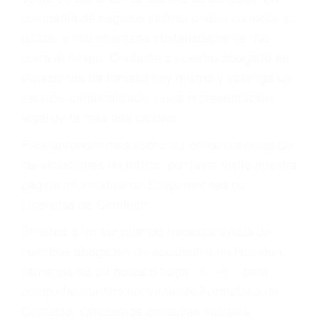
pusieran y así continuaban con su vida. Hoy, de
todos modos, los tickets de tránsito son más
que una ofensa. Aún un ticket por alta velocidad
puede tener serias consecuencias, incluyendo
multas, cargos, recargos, así como la
suspensión o revocación del privilegio de
conducir o licencia.
Cada condena por una violación de tránsito
suma un punto en su licencia de conducir. Su
compañía de seguros incluso podría cancelar su
póliza, o incrementarla sustancialmente. No
corra el riesgo. Contacte a nuestro abogado en
violaciones de tránsito hoy mismo y obtenga un
servicio personalizado y una representación
legal de la más alta calidad.