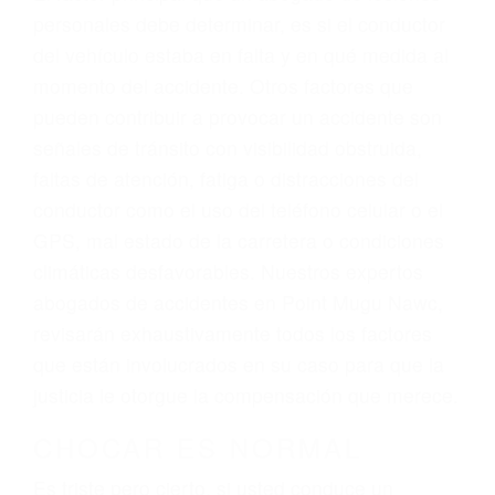
Trafico en Point Mugu Nawc, una agresiva
representación legal y una comprensiva
atención personalizada. Lucharemos
incansablemente para que usted reciba la
indemnización que merece por sus lesiones,
gastos médicos futuros, pérdida de ingresos
actuales y/o a futuro y para resarcir su dolor y
sufrimiento emocional.
El factor principal que un abogado de lesiones
personales debe determinar, es si el conductor
del vehículo estaba en falta y en qué medida al
momento del accidente. Otros factores que
pueden contribuir a provocar un accidente son
señales de tránsito con visibilidad obstruida,
faltas de atención, fatiga o distracciones del