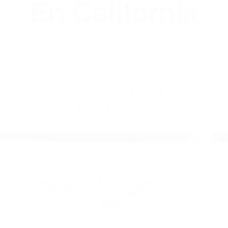
(855) 403-8675
Abogados
Accidentes De
Automovilismo
En California
BY
(855) 403-8675 ABOGADOS
ACCIDENTES DE
AUTOMOVILISMO EN