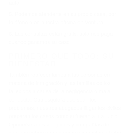
6 PUNTOS IMPORTANTES
1. No es necesario que hable Ingles
2. No es necesario que sea documentado o
ciudadano
3. No importa si tiene un pase/licencia de
conducción
4. Usted tiene derecho de hacer un reclamo por
sus lesiones aunque no tenga seguro para su
auto.
5. Podemos atenderte en su propio casa, por
teléfono o en nuestra oficina en Ventura
6. Las consultas están gratis; solo nos paga
cuando ganamos su caso
PRIMERO QUE TODO: SU