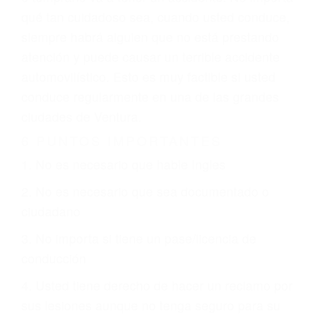
climáticas desfavorables. Nuestros expertos
abogados de accidentes en Ventura, revisarán
exhaustivamente todos los factores que están
involucrados en su caso para que la justicia le
otorgue la compensación que merece.
CHOCAR ES NORMAL
Es triste pero cierto, si usted conduce un
automóvil en nuestras calles y carreteras, tarde
o temprano va a tener un accidente. No importa
qué tan cuidadoso sea, cuando usted conduce,
siempre habrá alguien que no está prestando
atención y puede causar un terrible accidente
automovilístico. Esto es muy factible si usted
conduce regularmente en una de las grandes
ciudades de Ventura.