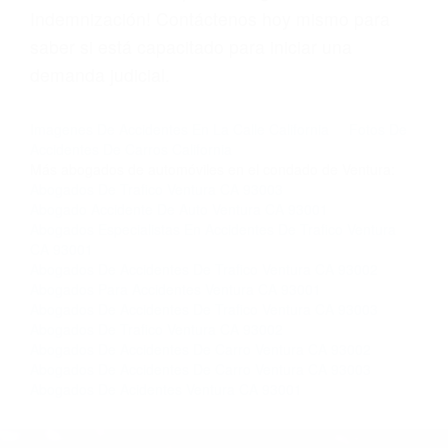
Licencias de Conducir.
Si usted o un ser querido necesita ayuda de
nosotros abogados de accidentes en Houston,
llámenos las 24 horas o haga
clic aquí
para
completar nuestro conveniente Formulario de
Contacto. Ofrecemos consultas iniciales
gratuitas en Ventura CA y sus alrededores, y en
todo el estado de California. ¡No Pagará un
Centavo a Menos que Obtenga una
Indemnización! Contáctenos hoy mismo para
saber si está capacitado para iniciar una
demanda judicial.
Imagenes De Accidentes En La Calle California
Fotos De
Accidentes De Carros California
Más abogados de automóviles en el condado de Ventura: