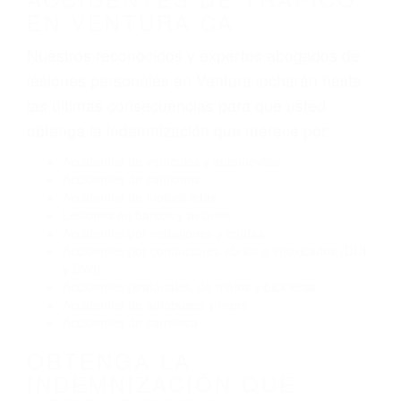
tráfico son evidentes:
Envío de mensajes de texto al conducir
Exceso de velocidad
El no obedecer las señales de tráfico
Conducir de manera imprudente
Conducir bajo los efectos del alcohol
Reventón de llanta o neumático
OBTENGA AYUDA LEGAL
DE ABOGADOS
ESPECIALISTAS EN
ACCIDENTES DE TRAFICO
EN VENTURA CA
Nuestros reconocidos y expertos abogados de
lesiones personales en Ventura lucharán hasta
las últimas consecuencias para que usted
obtenga la indemnización que merece por:
Accidentes de vehículos y automóviles