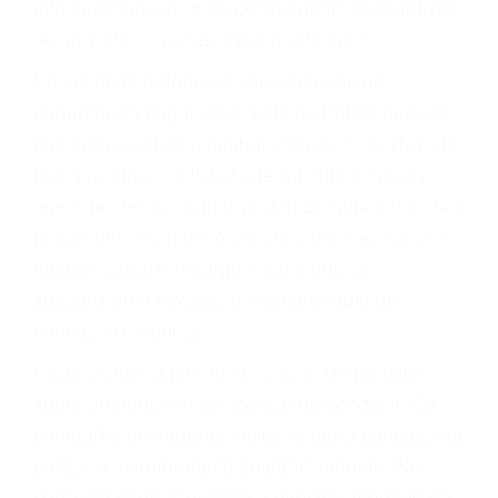
ACUSADO NO SIGNIFICA
CULPABLE
Sólo por el hecho de haber recibido un ticket no
significa que usted sea culpable. Nuestro trafico
abogado describirá claramente sus opciones y
le proveerá con su mejor asesoría legal. Él tiene
más de 17 años de experiencia legal, los cuales
pondrá a su disposición. Con el soporte de su
experimentado equipo legal, él trabajará para
minimizar las posibles consecuencias negativas
de su violación a las leyes de tránsito.
En los años anteriores, las personas no
dudaban en pagar los tickets de tráfico que les
pusieran y así continuaban con su vida. Hoy, de
todos modos, los tickets de tránsito son más
que una ofensa. Aún un ticket por alta velocidad