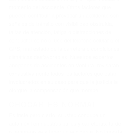
personalizada. Lucharemos incansablemente
para que usted reciba la indemnización que
merece por sus lesiones, gastos médicos
futuros, pérdida de ingresos actuales y/o a
futuro y para resarcir su dolor y sufrimiento
emocional.
El factor principal que un abogado de lesiones
personales debe determinar, es si el conductor
del vehículo estaba en falta y en qué medida al
momento del accidente. Otros factores que
pueden contribuir a provocar un accidente son
señales de tránsito con visibilidad obstruida,
faltas de atención, fatiga o distracciones del
conductor como el uso del teléfono celular o el
GPS, mal estado de la carretera o condiciones