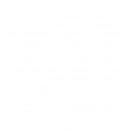
BIENESTAR
También representamos a las personas en
materia de inmigración y las familias de los
fallecidos a causa de la negligencia o mala
conducta. Cualesquiera que sean los
problemas, nuestros abogados litigantes civiles
preparan los casos como si fueran a ir a juicio.
Oponerse a los abogados y compañías de
seguros saben que estamos dispuestos a tratar
los casos, haciéndolos más propensos a
proponer una solución aceptable. Cuando no
hacen una buena oferta, nuestros abogados
están dispuestos a comparecer ante el tribunal.
Las causas de los accidentes automovilísticos
varían. Lo más común es que los choques son