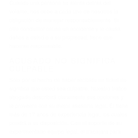
el resultado de conducir de forma imprudente o
distracciones (como otros pasajeros en el auto,
hablar o enviar mensajes de texto mientras
conduce). Agregue conductores incapacitados o
ebrios, choferes de camiones cansados o partes
defectuosas a la lista de posibilidades ¡y podrá
darse cuenta de que tan peligrosas pueden ser
nuestras carreteras! Cualquiera que sea la
causa del accidente, ¡nosotros podemos ayudar!
Cuando una persona se sienta detrás del
volante, nos debe a cada uno de nosotros la
obligación de manejar responsablemente. Si
otro conductor causa un accidente y le causa
daños a usted o a su propiedad, tiene que
hacerse responsable.