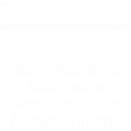
close
Toggl
naviga
(855) 403-8675 ABOGADOS
ACCIDENTES DE AUTOMOVILISMO EN
CALIFORNIA
WELCOME TO