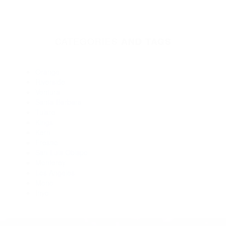
Abogados De Trafico Ventura CA 93003
Abogado Accidente De Auto Ventura CA 93001
Abogados Especialistas En Accidentes De Trafico Ventura
CA 93001
Abogados De Accidentes De Trafico Ventura CA 93002
Abogados Para Accidentes Ventura CA 93001
Abogados De Accidentes De Trafico Ventura CA 93003
Abogados De Trafico Ventura CA 93002
Abogados De Accidentes De Carro Ventura CA 93002
Abogados De Accidentes De Carro Ventura CA 93003
Abogados De Acidentes Ventura CA 93001
CATEGORIES
AND TAGS
Orange
Riverside
Ventura