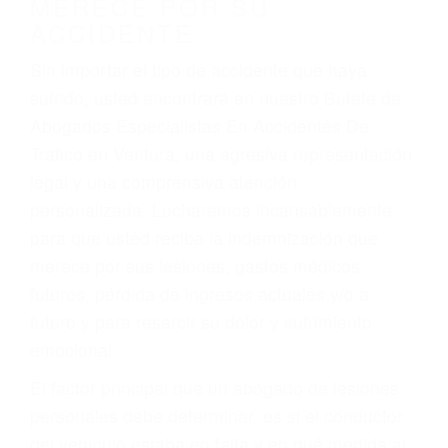
Accidentes de camiones
Accidentes de motocicletas
Lesiones en barcos y aviones
Accidentes por resbalones y caídas
Accidentes por conductores ebrios o intoxicados (DUI
y DWI)
Accidentes peatonales, de motos y bicicletas
Accidentes de autobuses y trene
Accidentes de carretera
OBTENGA LA
INDEMNIZACIÓN QUE
MERECE POR SU
ACCIDENTE
Sin importar el tipo de accidente que haya
sufrido, usted encontrará en nuestro Bufete de
Abogados Especialistas En Accidentes De
Trafico en Ventura, una agresiva representación
legal y una comprensiva atención