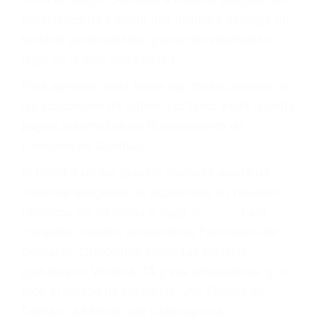
puede tener serias consecuencias, incluyendo
multas, cargos, recargos, así como la
suspensión o revocación del privilegio de
conducir o licencia.
Cada condena por una violación de tránsito
suma un punto en su licencia de conducir. Su
compañía de seguros incluso podría cancelar su
póliza, o incrementarla sustancialmente. No
corra el riesgo. Contacte a nuestro abogado en
violaciones de tránsito hoy mismo y obtenga un
servicio personalizado y una representación
legal de la más alta calidad.
Para aprender más sobre las consecuencias de
las violaciones de tráfico, por favor visite nuestra
página informativa de Suspensiones de