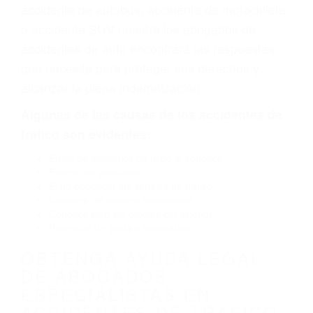
defectuoso o por un defecto de fabricación o un
defecto parte tal como un neumático
defectuoso. A veces el accidente es causado
por fallas en el diseño de seguridad de la
carretera, divisor, el hombro, la señalización de
barandas o pobres o la iluminación.
La causa exacta de un accidente de auto no
siempre es evidente. Si su lesión es el resultado
de un accidente de coche, accidente de camión,
accidente de autobús, accidente de motocicleta
o accidente SUV nuestra los abogados de
accidentes de auto encontrará las respuestas
que necesita para proteger sus derechos y
alcanzar la plena indemnización.
Algunas de las causas de los accidentes de