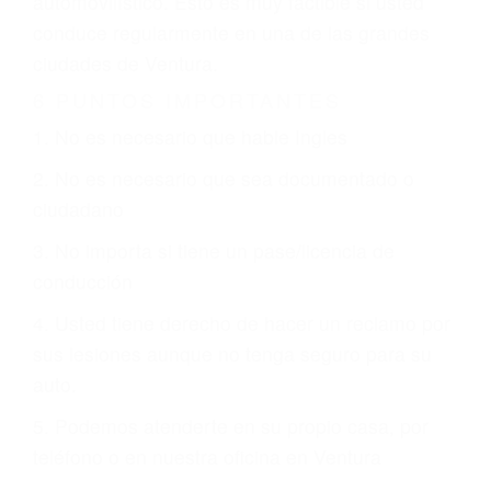
otorgue la compensación que merece.
CHOCAR ES NORMAL
Es triste pero cierto, si usted conduce un
automóvil en nuestras calles y carreteras, tarde
o temprano va a tener un accidente. No importa
qué tan cuidadoso sea, cuando usted conduce,
siempre habrá alguien que no está prestando
atención y puede causar un terrible accidente
automovilístico. Esto es muy factible si usted
conduce regularmente en una de las grandes
ciudades de Ventura.
6 PUNTOS IMPORTANTES
1. No es necesario que hable Ingles
2. No es necesario que sea documentado o