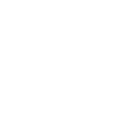
ingresos actuales y/o a futuro y para resarcir su
dolor y sufrimiento emocional.
El factor principal que un abogado de lesiones
personales debe determinar, es si el conductor
del vehículo estaba en falta y en qué medida al
momento del accidente. Otros factores que
pueden contribuir a provocar un accidente son
señales de tránsito con visibilidad obstruida,
faltas de atención, fatiga o distracciones del
conductor como el uso del teléfono celular o el
GPS, mal estado de la carretera o condiciones
climáticas desfavorables. Nuestros expertos
abogados de accidentes en Ventura, revisarán
exhaustivamente todos los factores que están
involucrados en su caso para que la justicia le