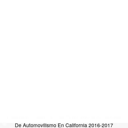
Abogados Para Accidentes De Carro Ventura CA 93001
Abogados Especialistas En Accidentes De Trafico Ventura
CA 93002
Abogados De Acidentes Ventura CA 93002
Abogados De Accidentes De Transito Ventura CA 93001
CATEGORIES
AND TAGS
Orange
Riverside
Ventura
Santa Barbara
Tulare
Kings
Kern
Fresno