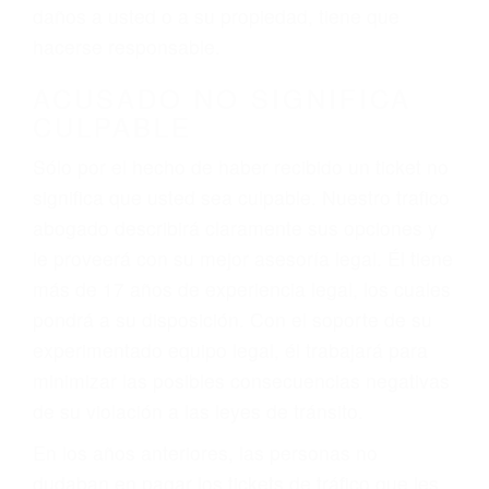
ebrios, choferes de camiones cansados o partes
defectuosas a la lista de posibilidades ¡y podrá
darse cuenta de que tan peligrosas pueden ser
nuestras carreteras! Cualquiera que sea la
causa del accidente, ¡nosotros podemos ayudar!
Cuando una persona se sienta detrás del
volante, nos debe a cada uno de nosotros la
obligación de manejar responsablemente. Si
otro conductor causa un accidente y le causa
daños a usted o a su propiedad, tiene que
hacerse responsable.
ACUSADO NO SIGNIFICA
CULPABLE
Sólo por el hecho de haber recibido un ticket no
significa que usted sea culpable. Nuestro trafico