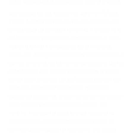
fallecidos a causa de la negligencia o mala
conducta. Cualesquiera que sean los
problemas, nuestros abogados litigantes civiles
preparan los casos como si fueran a ir a juicio.
Oponerse a los abogados y compañías de
seguros saben que estamos dispuestos a tratar
los casos, haciéndolos más propensos a
proponer una solución aceptable. Cuando no
hacen una buena oferta, nuestros abogados
están dispuestos a comparecer ante el tribunal.
Las causas de los accidentes automovilísticos
varían. Lo más común es que los choques son
el resultado de conducir de forma imprudente o
distracciones (como otros pasajeros en el auto,
hablar o enviar mensajes de texto mientras
conduce). Agregue conductores incapacitados o