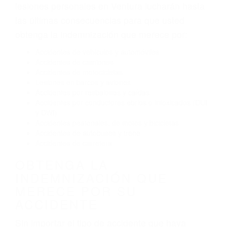
Exceso de velocidad
El no obedecer las señales de tráfico
Conducir de manera imprudente
Conducir bajo los efectos del alcohol
Reventón de llanta o neumático
OBTENGA AYUDA LEGAL
DE ABOGADOS PARA
ACCIDENTES DE CARRO
EN VENTURA CA
Nuestros reconocidos y expertos abogados de
lesiones personales en Ventura lucharán hasta
las últimas consecuencias para que usted
obtenga la indemnización que merece por:
Accidentes de vehículos y automóviles
Accidentes de camiones
Accidentes de motocicletas
Lesiones en barcos y aviones
Accidentes por resbalones y caídas