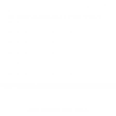
llámenos las 24 horas o haga
clic aquí
para
completar nuestro conveniente Formulario de
Contacto. Ofrecemos consultas iniciales
gratuitas en Ventura CA y sus alrededores, y en
todo el estado de California. ¡No Pagará un
Centavo a Menos que Obtenga una
Indemnización! Contáctenos hoy mismo para
saber si está capacitado para iniciar una
demanda judicial.
Acidentes En Moto California
Que Significa So�ar Con Un
Accidente California
Más abogados de automóviles en el condado de Ventura:
Abogados Accidentes Ventura CA 93002
Abogados De Trafico Ventura CA 93002
Abogados De Accidentes De Transito Ventura CA 93002
Abogados De Acidentes Ventura CA 93003
Abogados Para Accidentes De Carro Ventura CA 93002
Abogados De Accidentes De Carro Ventura CA 93003