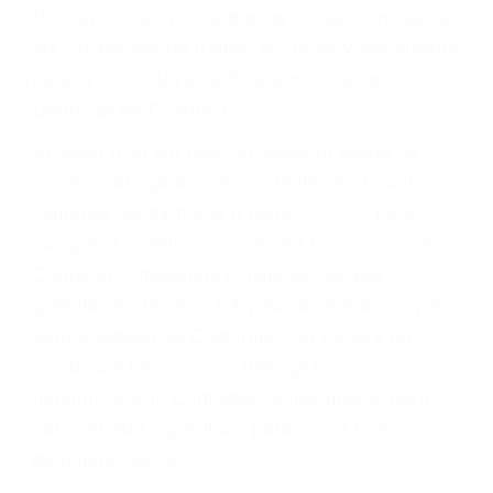
conducir o licencia.
Cada condena por una violación de tránsito
suma un punto en su licencia de conducir. Su
compañía de seguros incluso podría cancelar su
póliza, o incrementarla sustancialmente. No
corra el riesgo. Contacte a nuestro abogado en
violaciones de tránsito hoy mismo y obtenga un
servicio personalizado y una representación
legal de la más alta calidad.
Para aprender más sobre las consecuencias de
las violaciones de tráfico, por favor visite nuestra
página informativa de Suspensiones de
Licencias de Conducir.
Si usted o un ser querido necesita ayuda de
nosotros abogados de accidentes en Houston,