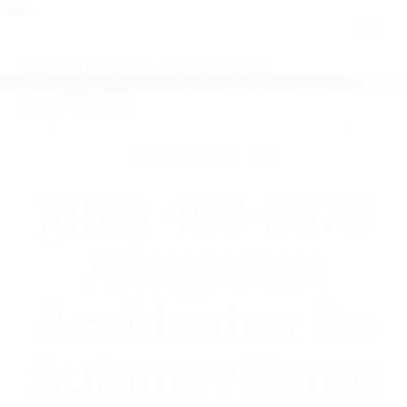
close
Toggl
naviga
(855) 403-8675 ABOGADOS
ACCIDENTES DE AUTOMOVILISMO EN
CALIFORNIA
WELCOME TO