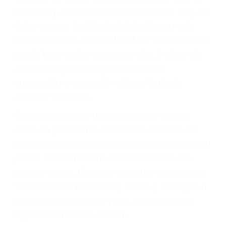
abogado describirá claramente sus opciones y
le proveerá con su mejor asesoría legal. Él tiene
más de 17 años de experiencia legal, los cuales
pondrá a su disposición. Con el soporte de su
experimentado equipo legal, él trabajará para
minimizar las posibles consecuencias negativas
de su violación a las leyes de tránsito.
En los años anteriores, las personas no
dudaban en pagar los tickets de tráfico que les
pusieran y así continuaban con su vida. Hoy, de
todos modos, los tickets de tránsito son más
que una ofensa. Aún un ticket por alta velocidad
puede tener serias consecuencias, incluyendo
multas, cargos, recargos, así como la
suspensión o revocación del privilegio de