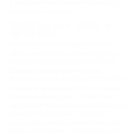
ciudadano
3. No importa si tiene un pase/licencia de
conducción
4. Usted tiene derecho de hacer un reclamo por
sus lesiones aunque no tenga seguro para su
auto.
5. Podemos atenderte en su propio casa, por
teléfono o en nuestra oficina en Ventura
6. Las consultas están gratis; solo nos paga
cuando ganamos su caso
PRIMERO QUE TODO: SU
BIENESTAR
También representamos a las personas en
materia de inmigración y las familias de los