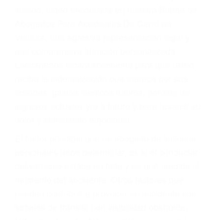
Accidentes por conductores ebrios o intoxicados (DUI
y DWI)
Accidentes peatonales, de motos y bicicletas
Accidentes de autobuses y trene
Accidentes de carretera
OBTENGA LA
INDEMNIZACIÓN QUE
MERECE POR SU
ACCIDENTE
Sin importar el tipo de accidente que haya
sufrido, usted encontrará en nuestro Bufete de
Abogados Para Accidentes De Carro en
Ventura, una agresiva representación legal y
una comprensiva atención personalizada.
Lucharemos incansablemente para que usted
reciba la indemnización que merece por sus
lesiones, gastos médicos futuros, pérdida de