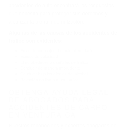
defectuoso. A veces el accidente es causado
por fallas en el diseño de seguridad de la
carretera, divisor, el hombro, la señalización de
barandas o pobres o la iluminación.
La causa exacta de un accidente de auto no
siempre es evidente. Si su lesión es el resultado
de un accidente de coche, accidente de camión,
accidente de autobús, accidente de motocicleta
o accidente SUV nuestra los abogados de
accidentes de auto encontrará las respuestas
que necesita para proteger sus derechos y
alcanzar la plena indemnización.
Algunas de las causas de los accidentes de
tráfico son evidentes:
Envío de mensajes de texto al conducir