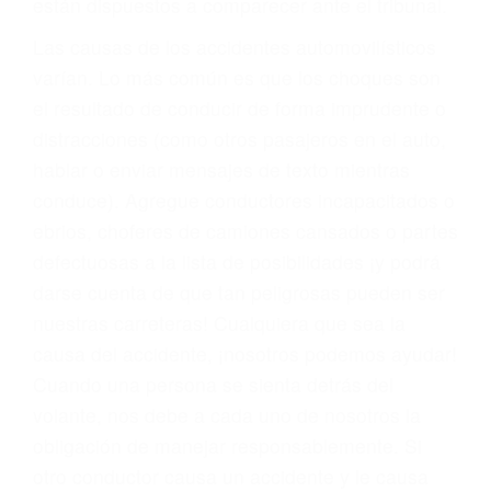
fallecidos a causa de la negligencia o mala
conducta. Cualesquiera que sean los
problemas, nuestros abogados litigantes civiles
preparan los casos como si fueran a ir a juicio.
Oponerse a los abogados y compañías de
seguros saben que estamos dispuestos a tratar
los casos, haciéndolos más propensos a
proponer una solución aceptable. Cuando no
hacen una buena oferta, nuestros abogados
están dispuestos a comparecer ante el tribunal.
Las causas de los accidentes automovilísticos
varían. Lo más común es que los choques son
el resultado de conducir de forma imprudente o
distracciones (como otros pasajeros en el auto,
hablar o enviar mensajes de texto mientras
conduce). Agregue conductores incapacitados o