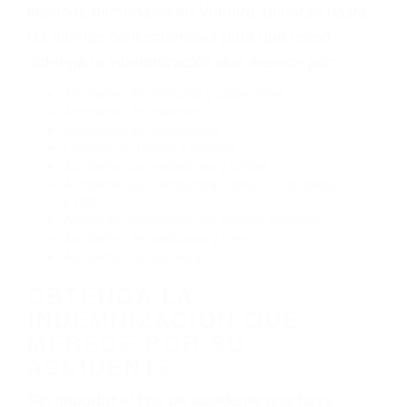
Exceso de velocidad
El no obedecer las señales de tráfico
Conducir de manera imprudente
Conducir bajo los efectos del alcohol
Reventón de llanta o neumático
OBTENGA AYUDA LEGAL
DE ABOGADOS PARA
ACCIDENTES DE CARRO
EN VENTURA CA
Nuestros reconocidos y expertos abogados de
lesiones personales en Ventura lucharán hasta
las últimas consecuencias para que usted
obtenga la indemnización que merece por:
Accidentes de vehículos y automóviles
Accidentes de camiones
Accidentes de motocicletas
Lesiones en barcos y aviones
Accidentes por resbalones y caídas