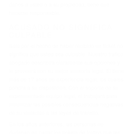
ebrios, choferes de camiones cansados o partes
defectuosas a la lista de posibilidades ¡y podrá
darse cuenta de que tan peligrosas pueden ser
nuestras carreteras! Cualquiera que sea la
causa del accidente, ¡nosotros podemos ayudar!
Cuando una persona se sienta detrás del
volante, nos debe a cada uno de nosotros la
obligación de manejar responsablemente. Si
otro conductor causa un accidente y le causa
daños a usted o a su propiedad, tiene que
hacerse responsable.
ACUSADO NO SIGNIFICA
CULPABLE
Sólo por el hecho de haber recibido un ticket no
significa que usted sea culpable. Nuestro trafico