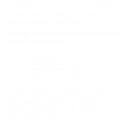
defectuoso. A veces el accidente es causado
por fallas en el diseño de seguridad de la
carretera, divisor, el hombro, la señalización de
barandas o pobres o la iluminación.
La causa exacta de un accidente de auto no
siempre es evidente. Si su lesión es el resultado
de un accidente de coche, accidente de camión,
accidente de autobús, accidente de motocicleta
o accidente SUV nuestra los abogados de
accidentes de auto encontrará las respuestas
que necesita para proteger sus derechos y
alcanzar la plena indemnización.
Algunas de las causas de los accidentes de
tráfico son evidentes:
Envío de mensajes de texto al conducir