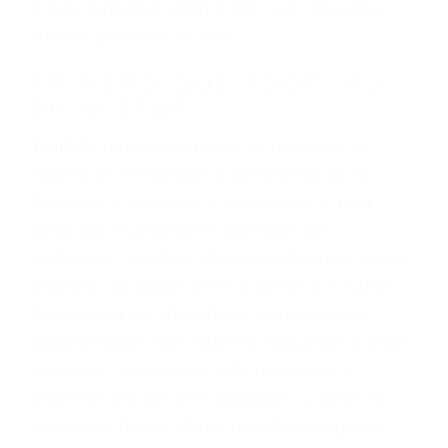
ciudadano
3. No importa si tiene un pase/licencia de
conducción
4. Usted tiene derecho de hacer un reclamo por
sus lesiones aunque no tenga seguro para su
auto.
5. Podemos atenderte en su propio casa, por
teléfono o en nuestra oficina en Ventura
6. Las consultas están gratis; solo nos paga
cuando ganamos su caso
PRIMERO QUE TODO: SU
BIENESTAR
También representamos a las personas en
materia de inmigración y las familias de los