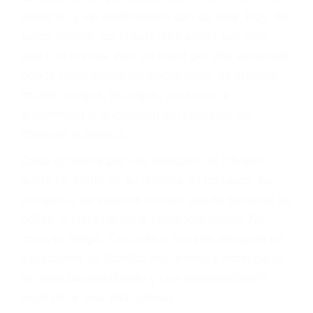
abogado describirá claramente sus opciones y
le proveerá con su mejor asesoría legal. Él tiene
más de 17 años de experiencia legal, los cuales
pondrá a su disposición. Con el soporte de su
experimentado equipo legal, él trabajará para
minimizar las posibles consecuencias negativas
de su violación a las leyes de tránsito.
En los años anteriores, las personas no
dudaban en pagar los tickets de tráfico que les
pusieran y así continuaban con su vida. Hoy, de
todos modos, los tickets de tránsito son más
que una ofensa. Aún un ticket por alta velocidad
puede tener serias consecuencias, incluyendo
multas, cargos, recargos, así como la
suspensión o revocación del privilegio de