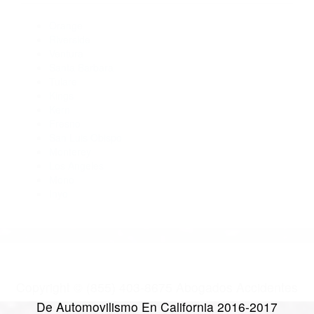
CA 93001
Abogados Accidentes Ventura CA 93004
Abogados De Accidentes De Carro Ventura CA 93001
Abogados Accidentes Ventura CA 93001
Abogados De Acidentes Ventura CA 93001
CATEGORIES
AND TAGS
Orange
Riverside
Ventura
Santa Barbara
Tulare
Kings
Kern
Fresno