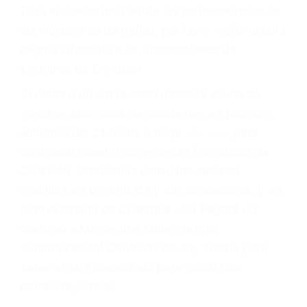
conducir o licencia.
Cada condena por una violación de tránsito
suma un punto en su licencia de conducir. Su
compañía de seguros incluso podría cancelar su
póliza, o incrementarla sustancialmente. No
corra el riesgo. Contacte a nuestro abogado en
violaciones de tránsito hoy mismo y obtenga un
servicio personalizado y una representación
legal de la más alta calidad.
Para aprender más sobre las consecuencias de
las violaciones de tráfico, por favor visite nuestra
página informativa de Suspensiones de
Licencias de Conducir.
Si usted o un ser querido necesita ayuda de
nosotros abogados de accidentes en Houston,