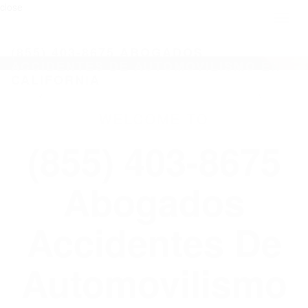
close
Toggl
naviga
(855) 403-8675 ABOGADOS
ACCIDENTES DE AUTOMOVILISMO EN
CALIFORNIA
WELCOME TO