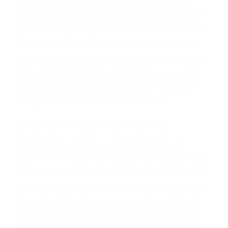
ingresos actuales y/o a futuro y para resarcir su
dolor y sufrimiento emocional.
El factor principal que un abogado de lesiones
personales debe determinar, es si el conductor
del vehículo estaba en falta y en qué medida al
momento del accidente. Otros factores que
pueden contribuir a provocar un accidente son
señales de tránsito con visibilidad obstruida,
faltas de atención, fatiga o distracciones del
conductor como el uso del teléfono celular o el
GPS, mal estado de la carretera o condiciones
climáticas desfavorables. Nuestros expertos
abogados de accidentes en Ventura, revisarán
exhaustivamente todos los factores que están
involucrados en su caso para que la justicia le