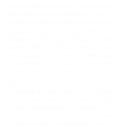
Accidentes por conductores ebrios o intoxicados (DUI
y DWI)
Accidentes peatonales, de motos y bicicletas
Accidentes de autobuses y trene
Accidentes de carretera
OBTENGA LA
INDEMNIZACIÓN QUE
MERECE POR SU
ACCIDENTE
Sin importar el tipo de accidente que haya
sufrido, usted encontrará en nuestro Bufete de
Abogados Para Accidentes De Carro en
Ventura, una agresiva representación legal y
una comprensiva atención personalizada.
Lucharemos incansablemente para que usted
reciba la indemnización que merece por sus
lesiones, gastos médicos futuros, pérdida de