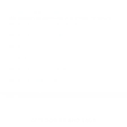
llámenos las 24 horas o haga
clic aquí
para
completar nuestro conveniente Formulario de
Contacto. Ofrecemos consultas iniciales
gratuitas en Ventura CA y sus alrededores, y en
todo el estado de California. ¡No Pagará un
Centavo a Menos que Obtenga una
Indemnización! Contáctenos hoy mismo para
saber si está capacitado para iniciar una
demanda judicial.
Que Pasa En Un Accidente Automovilistico California
Axidentes De Motos California
Más abogados de automóviles en el condado de Ventura:
Abogados De Accidentes De Trafico Ventura CA 93001
Abogados De Acidentes Ventura CA 93004
Abogados Para Accidentes Ventura CA 93002
Abogados Accidentes Ventura CA 93003
Abogados Accidentes Ventura CA 93002
Abogados Especialistas En Accidentes De Trafico Ventura