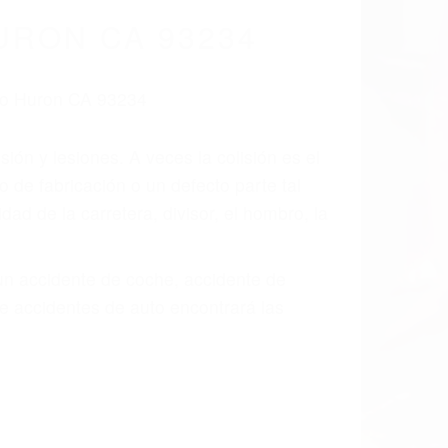
cidentes De
fornia