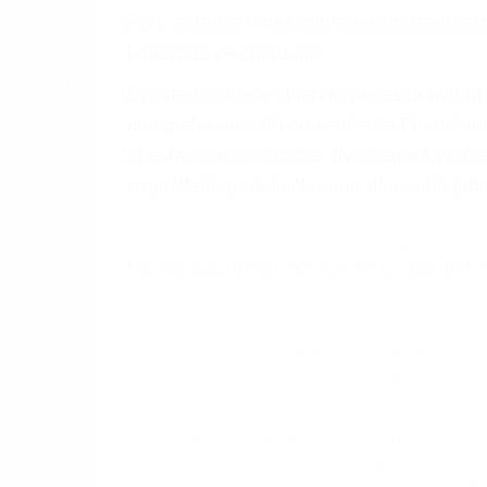
6. Las consultas están gratis; solo nos
PRIMERO QUE TODO: 
También representamos a las personas en 
conducta. Cualesquiera que sean los probl
Oponerse a los abogados y compañías de
proponer una solución aceptable. Cuando
Las causas de los accidentes automovilís
imprudente o distracciones (como otros p
incapacitados o ebrios, choferes de cami
peligrosas pueden ser nuestras carreter
se sienta detrás del volante, nos debe a
accidente y le causa daños a usted o a s
ACUSADO NO SIGNIFIC