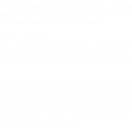
 del conductor como el uso del teléfono celular o el GPS
rtos abogados de accidentes en Huron, revisarán exhaus
icia le otorgue la compensación que merece.
n automóvil en nuestras calles y carreteras, tarde o temp
duce, siempre habrá alguien que no está prestando aten
actible si usted conduce regularmente en una de las gra
o o ciudadano
e conducción
amo por sus lesiones aunque no tenga seguro para su aut
por teléfono o en nuestra oficina en Huron