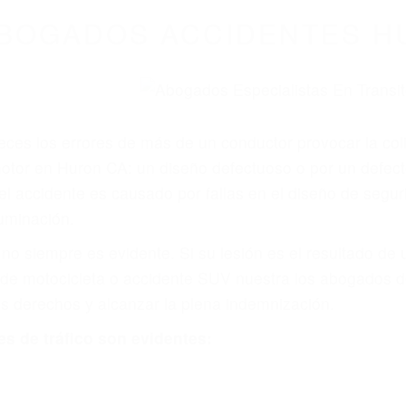
WELCOME TO
8675 Abogados Ac
ovilismo En Cali