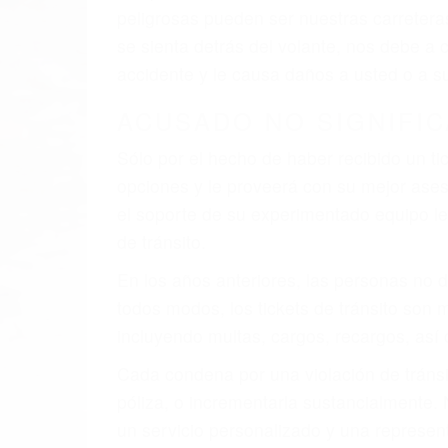
faltas de atención, fatiga o distracciones
climáticas desfavorables. Nuestros expe
involucrados en su caso para que la just
CHOCAR ES NORMAL
Es triste pero cierto, si usted conduce u
qué tan cuidadoso sea, cuando usted con
accidente automovilístico. Esto es muy f
6 PUNTOS IMPORTANTES
1. No es necesario que hable Ingles
2. No es necesario que sea documentad
3. No importa si tiene un pase/licencia d
4. Usted tiene derecho de hacer un recl
5. Podemos atenderte en su propio casa, 