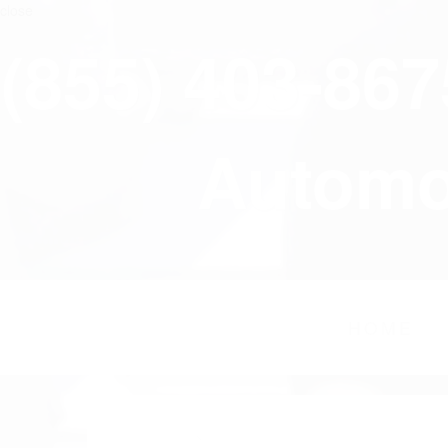
close
(855) 403-86
Automov
HOME