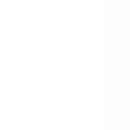
a causa de la negligencia o mala
casos como si fueran a ir a juicio.
sos, haciéndolos más propensos a
spuestos a comparecer ante el tribunal.
esultado de conducir de forma
 mientras conduce). Agregue conductores
idades ¡y podrá darse cuenta de que tan
os podemos ayudar! Cuando una persona
blemente. Si otro conductor causa un