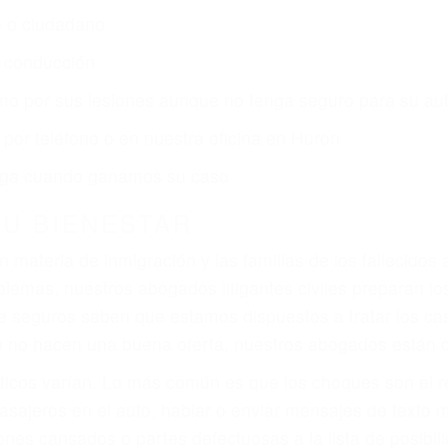
r:
dos (DUI y DWI)
ZACIÓN QUE MERECE POR SU A
ya sufrido, usted encontrará en nuestro Bufete de Abog
atención personalizada. Lucharemos incansablemente pa
os futuros, pérdida de ingresos actuales y/o a futuro y p
iones personales debe determinar, es si el conductor de
que pueden contribuir a provocar un accidente son señale