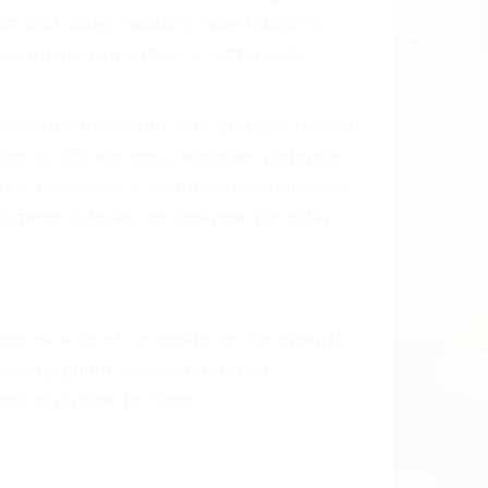
ión y lesiones. A veces la colisión es el
 de fabricación o un defecto parte tal
d de la carretera, divisor, el hombro, la
 un accidente de coche, accidente de
e accidentes de auto encontrará las
EN HURON CA
últimas consecuencias para que usted