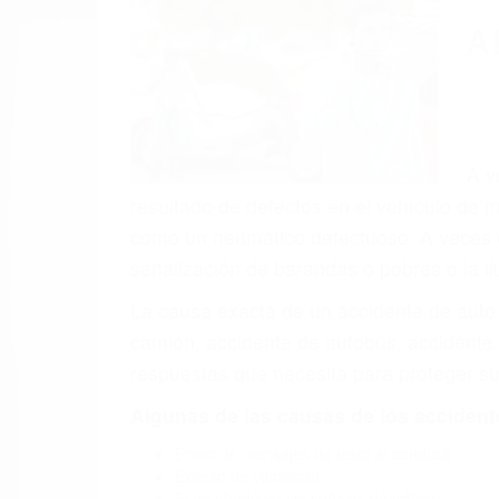
(855) 403-
Autom