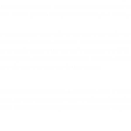
eces los errores de más de un conductor provocar la colis
otor en Huron CA: un diseño defectuoso o por un defecto
accidente es causado por fallas en el diseño de segurida
luminación.
no siempre es evidente. Si su lesión es el resultado de
 de motocicleta o accidente SUV nuestra los abogados d
s derechos y alcanzar la plena indemnización.
s de tráfico son evidentes:
L DE ABOGADOS ACCIDENTES 
s de lesiones personales en Huron lucharán hasta las 