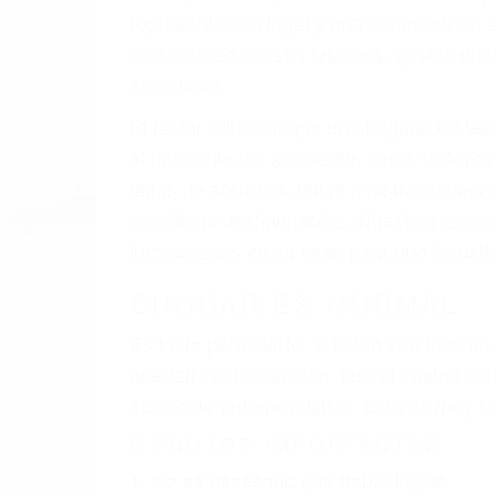
A v
resultado de defectos en el vehículo de m
como un neumático defectuoso. A veces el 
señalización de barandas o pobres o la i
La causa exacta de un accidente de auto 
camión, accidente de autobús, accidente
respuestas que necesita para proteger su
Algunas de las causas de los accidente
Envío de mensajes de texto al conducir
Exceso de velocidad
El no obedecer las señales de tráfico
Conducir de manera imprudente
Conducir bajo los efectos del alcohol
Reventón de llanta o neumático
OBTENGA AYUDA LEGA
Nuestros reconocidos y expertos abogado