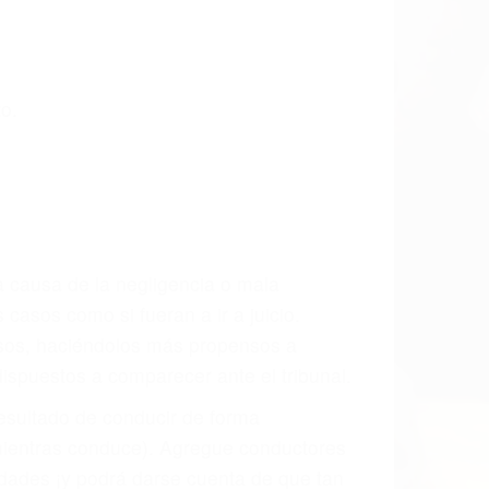
CCIDENTE
ados Accidentes en Huron, una agresiva
ra que usted reciba la indemnización
ara resarcir su dolor y sufrimiento
l vehículo estaba en falta y en qué medida
s de tránsito con visibilidad obstruida,