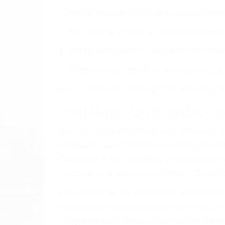
obtenga la indemnización que merece po
Accidentes de vehículos y automóviles
Accidentes de camiones
Accidentes de motocicletas
Lesiones en barcos y aviones
Accidentes por resbalones y caídas
Accidentes por conductores ebrios o intoxica
Accidentes peatonales, de motos y bicicletas
Accidentes de autobuses y trene
Accidentes de carretera
OBTENGA LA INDEMNI
Sin importar el tipo de accidente que ha
representación legal y una comprensiva 
que merece por sus lesiones, gastos médic
emocional.
El factor principal que un abogado de les
al momento del accidente. Otros factores 