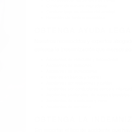
BY
(855) 403-8675 
Pare
A