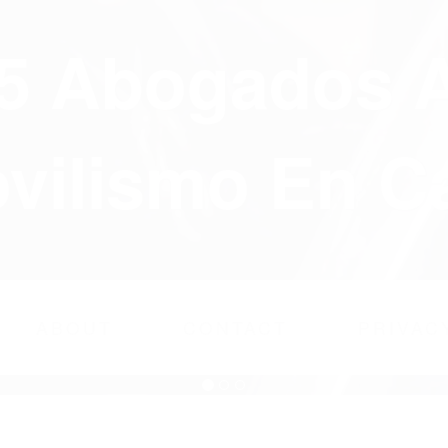
75 Abogados 
ilismo En Ca
ABOUT
CONTACT
PRIVAC