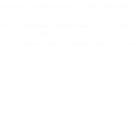
 paga cuando ganamos su caso
SU BIENESTAR
materia de inmigración y las familias de los fallecidos 
emas, nuestros abogados litigantes civiles preparan los 
 seguros saben que estamos dispuestos a tratar los ca
 no hacen una buena oferta, nuestros abogados están di
ticos varían. Lo más común es que los choques son el r
asajeros en el auto, hablar o enviar mensajes de texto
ones cansados o partes defectuosas a la lista de posibil
as! Cualquiera que sea la causa del accidente, ¡nosotr
 cada uno de nosotros la obligación de manejar responsa
u propiedad, tiene que hacerse responsable.
A CULPABLE