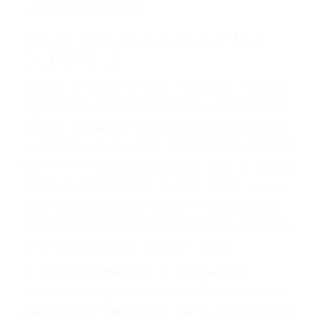
defectuosas a la lista de posibilidades ¡y podrá
darse cuenta de que tan peligrosas pueden ser
nuestras carreteras! Cualquiera que sea la
causa del accidente, ¡nosotros podemos ayudar!
Cuando una persona se sienta detrás del
volante, nos debe a cada uno de nosotros la
obligación de manejar responsablemente. Si
otro conductor causa un accidente y le causa
daños a usted o a su propiedad, tiene que
hacerse responsable.
ACUSADO NO SIGNIFICA
CULPABLE
Sólo por el hecho de haber recibido un ticket no
significa que usted sea culpable. Nuestro trafico
abogado describirá claramente sus opciones y