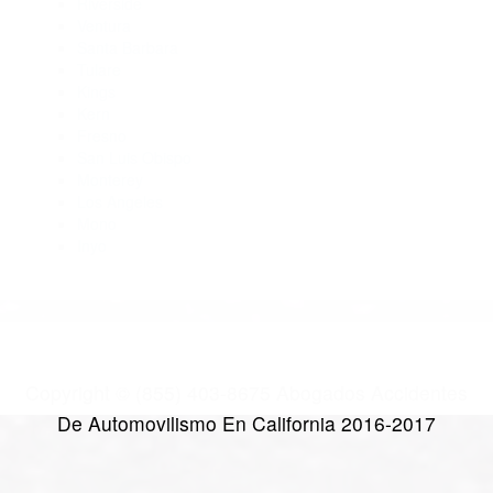
Abogados De Accidentes De Carro Laton CA 93242
Abogados Para Accidentes Coalinga CA 93210
Abogados Accidentes Laton CA 93242
CATEGORIES
AND TAGS
Orange
Riverside
Ventura
Santa Barbara
Tulare
Kings
Kern
Fresno
San Luis Obispo
Monterey
Los Angeles