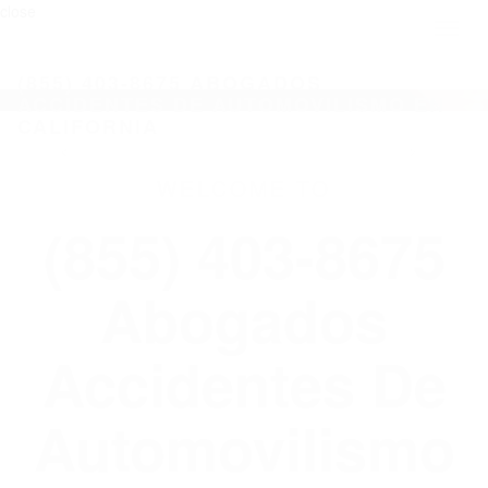
close
Toggl
naviga
(855) 403-8675 ABOGADOS
ACCIDENTES DE AUTOMOVILISMO EN
CALIFORNIA
WELCOME TO