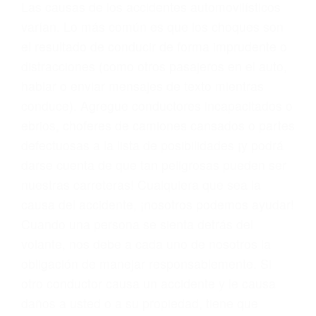
conducta. Cualesquiera que sean los
problemas, nuestros abogados litigantes civiles
preparan los casos como si fueran a ir a juicio.
Oponerse a los abogados y compañías de
seguros saben que estamos dispuestos a tratar
los casos, haciéndolos más propensos a
proponer una solución aceptable. Cuando no
hacen una buena oferta, nuestros abogados
están dispuestos a comparecer ante el tribunal.
Las causas de los accidentes automovilísticos
varían. Lo más común es que los choques son
el resultado de conducir de forma imprudente o
distracciones (como otros pasajeros en el auto,
hablar o enviar mensajes de texto mientras
conduce). Agregue conductores incapacitados o
ebrios, choferes de camiones cansados o partes