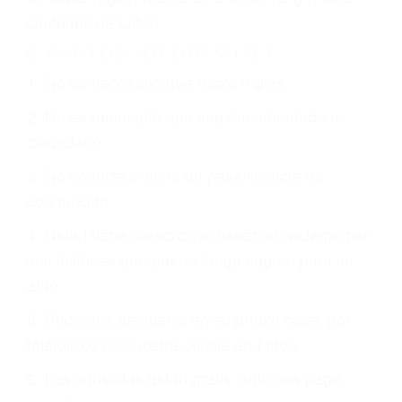
CHOCAR ES NORMAL
Es triste pero cierto, si usted conduce un
automóvil en nuestras calles y carreteras, tarde
o temprano va a tener un accidente. No importa
qué tan cuidadoso sea, cuando usted conduce,
siempre habrá alguien que no está prestando
atención y puede causar un terrible accidente
automovilístico. Esto es muy factible si usted
conduce regularmente en una de las grandes
ciudades de Laton.
6 PUNTOS IMPORTANTES
1. No es necesario que hable Ingles
2. No es necesario que sea documentado o
ciudadano