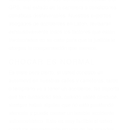
sufrimiento emocional.
El factor principal que un abogado de lesiones
personales debe determinar, es si el conductor
del vehículo estaba en falta y en qué medida al
momento del accidente. Otros factores que
pueden contribuir a provocar un accidente son
señales de tránsito con visibilidad obstruida,
faltas de atención, fatiga o distracciones del
conductor como el uso del teléfono celular o el
GPS, mal estado de la carretera o condiciones
climáticas desfavorables. Nuestros expertos
abogados de accidentes en Laton, revisarán
exhaustivamente todos los factores que están
involucrados en su caso para que la justicia le
otorgue la compensación que merece.