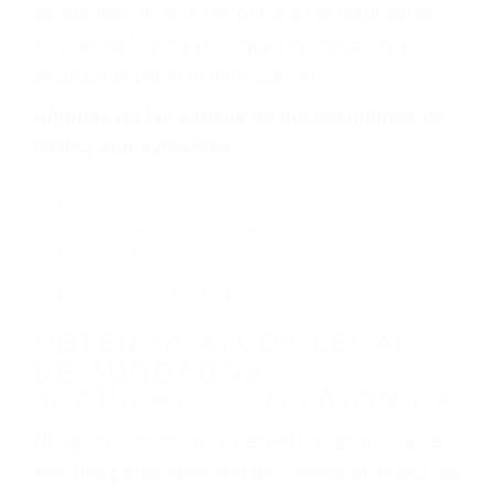
defectuoso. A veces el accidente es causado
por fallas en el diseño de seguridad de la
carretera, divisor, el hombro, la señalización de
barandas o pobres o la iluminación.
La causa exacta de un accidente de auto no
siempre es evidente. Si su lesión es el resultado
de un accidente de coche, accidente de camión,
accidente de autobús, accidente de motocicleta
o accidente SUV nuestra los abogados de
accidentes de auto encontrará las respuestas
que necesita para proteger sus derechos y
alcanzar la plena indemnización.
Algunas de las causas de los accidentes de
tráfico son evidentes:
Envío de mensajes de texto al conducir
Exceso de velocidad