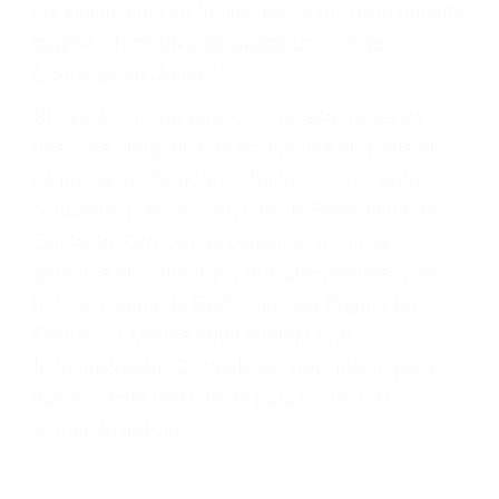
Cada condena por una violación de tránsito
suma un punto en su licencia de conducir. Su
compañía de seguros incluso podría cancelar su
póliza, o incrementarla sustancialmente. No
corra el riesgo. Contacte a nuestro abogado en
violaciones de tránsito hoy mismo y obtenga un
servicio personalizado y una representación
legal de la más alta calidad.
Para aprender más sobre las consecuencias de
las violaciones de tráfico, por favor visite nuestra
página informativa de Suspensiones de
Licencias de Conducir.
Si usted o un ser querido necesita ayuda de
nosotros abogados de accidentes en Houston,
llámenos las 24 horas o haga
clic aquí
para
completar nuestro conveniente Formulario de