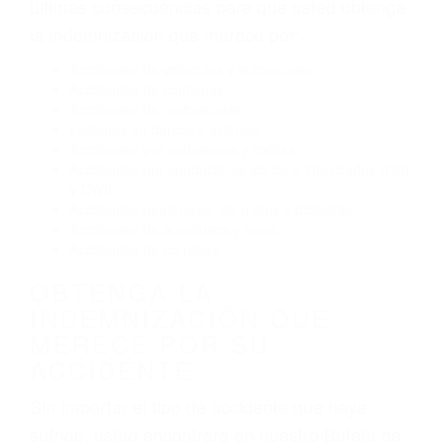
El no obedecer las señales de tráfico
Conducir de manera imprudente
Conducir bajo los efectos del alcohol
Reventón de llanta o neumático
OBTENGA AYUDA LEGAL
DE ABOGADOS
ACCIDENTES EN LATON CA
Nuestros reconocidos y expertos abogados de
lesiones personales en Laton lucharán hasta las
últimas consecuencias para que usted obtenga
la indemnización que merece por:
Accidentes de vehículos y automóviles
Accidentes de camiones
Accidentes de motocicletas
Lesiones en barcos y aviones
Accidentes por resbalones y caídas
Accidentes por conductores ebrios o intoxicados (DUI
y DWI)