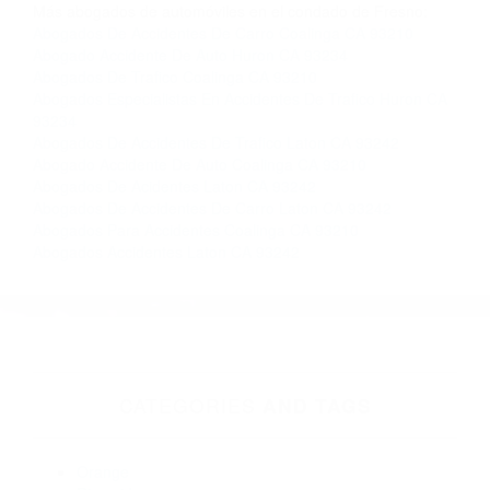
Contacto. Ofrecemos consultas iniciales
gratuitas en Laton CA y sus alrededores, y en
todo el estado de California. ¡No Pagará un
Centavo a Menos que Obtenga una
Indemnización! Contáctenos hoy mismo para
saber si está capacitado para iniciar una
demanda judicial.
Abogados Accidentes
Abogado Accidente De Auto
Más abogados de automóviles en el condado de Fresno:
Abogados De Accidentes De Carro Coalinga CA 93210
Abogado Accidente De Auto Huron CA 93234
Abogados De Trafico Coalinga CA 93210
Abogados Especialistas En Accidentes De Trafico Huron CA
93234
Abogados De Accidentes De Trafico Laton CA 93242
Abogado Accidente De Auto Coalinga CA 93210
Abogados De Acidentes Laton CA 93242