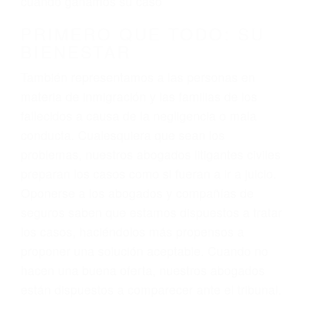
3. No importa si tiene un pase/licencia de
conducción
4. Usted tiene derecho de hacer un reclamo por
sus lesiones aunque no tenga seguro para su
auto.
5. Podemos atenderte en su propio casa, por
teléfono o en nuestra oficina en Laton
6. Las consultas están gratis; solo nos paga
cuando ganamos su caso
PRIMERO QUE TODO: SU
BIENESTAR
También representamos a las personas en
materia de inmigración y las familias de los
fallecidos a causa de la negligencia o mala