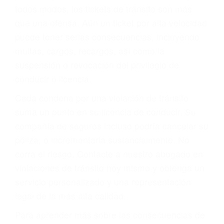
le proveerá con su mejor asesoría legal. Él tiene
más de 17 años de experiencia legal, los cuales
pondrá a su disposición. Con el soporte de su
experimentado equipo legal, él trabajará para
minimizar las posibles consecuencias negativas
de su violación a las leyes de tránsito.
En los años anteriores, las personas no
dudaban en pagar los tickets de tráfico que les
pusieran y así continuaban con su vida. Hoy, de
todos modos, los tickets de tránsito son más
que una ofensa. Aún un ticket por alta velocidad
puede tener serias consecuencias, incluyendo
multas, cargos, recargos, así como la
suspensión o revocación del privilegio de
conducir o licencia.