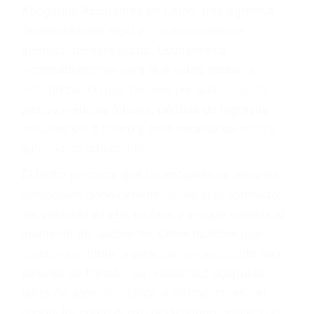
Accidentes peatonales, de motos y bicicletas
Accidentes de autobuses y trene
Accidentes de carretera
OBTENGA LA
INDEMNIZACIÓN QUE
MERECE POR SU
ACCIDENTE
Sin importar el tipo de accidente que haya
sufrido, usted encontrará en nuestro Bufete de
Abogados Accidentes en Laton, una agresiva
representación legal y una comprensiva
atención personalizada. Lucharemos
incansablemente para que usted reciba la
indemnización que merece por sus lesiones,
gastos médicos futuros, pérdida de ingresos
actuales y/o a futuro y para resarcir su dolor y