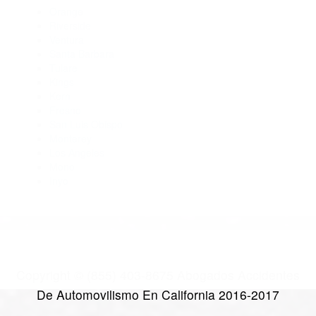
Abogados Para Accidentes Bishop CA 93515
Abogados Para Accidentes De Carro Big Pine CA 93513
Abogados De Accidentes De Transito Bishop CA 93514
Abogados De Acidentes Bishop CA 93515
CATEGORIES
AND TAGS
Orange
Riverside
Ventura
Santa Barbara
Tulare
Kings
Kern
Fresno
San Luis Obispo