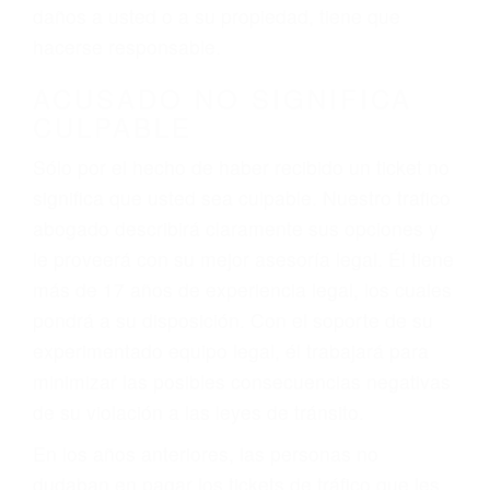
ebrios, choferes de camiones cansados o partes
defectuosas a la lista de posibilidades ¡y podrá
darse cuenta de que tan peligrosas pueden ser
nuestras carreteras! Cualquiera que sea la
causa del accidente, ¡nosotros podemos ayudar!
Cuando una persona se sienta detrás del
volante, nos debe a cada uno de nosotros la
obligación de manejar responsablemente. Si
otro conductor causa un accidente y le causa
daños a usted o a su propiedad, tiene que
hacerse responsable.
ACUSADO NO SIGNIFICA
CULPABLE
Sólo por el hecho de haber recibido un ticket no
significa que usted sea culpable. Nuestro trafico