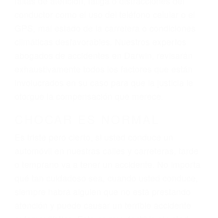
ingresos actuales y/o a futuro y para resarcir su
dolor y sufrimiento emocional.
El factor principal que un abogado de lesiones
personales debe determinar, es si el conductor
del vehículo estaba en falta y en qué medida al
momento del accidente. Otros factores que
pueden contribuir a provocar un accidente son
señales de tránsito con visibilidad obstruida,
faltas de atención, fatiga o distracciones del
conductor como el uso del teléfono celular o el
GPS, mal estado de la carretera o condiciones
climáticas desfavorables. Nuestros expertos
abogados de accidentes en Darwin, revisarán
exhaustivamente todos los factores que están
involucrados en su caso para que la justicia le