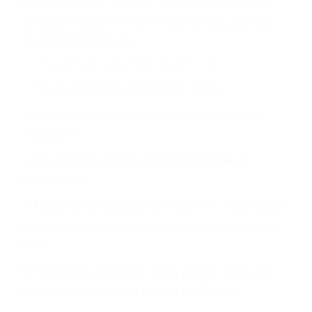
otorgue la compensación que merece.
CHOCAR ES NORMAL
Es triste pero cierto, si usted conduce un
automóvil en nuestras calles y carreteras, tarde
o temprano va a tener un accidente. No importa
qué tan cuidadoso sea, cuando usted conduce,
siempre habrá alguien que no está prestando
atención y puede causar un terrible accidente
automovilístico. Esto es muy factible si usted
conduce regularmente en una de las grandes
ciudades de Darwin.
6 PUNTOS IMPORTANTES
1. No es necesario que hable Ingles
2. No es necesario que sea documentado o