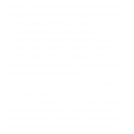
Accidentes por conductores ebrios o intoxicados (DUI
y DWI)
Accidentes peatonales, de motos y bicicletas
Accidentes de autobuses y trene
Accidentes de carretera
OBTENGA LA
INDEMNIZACIÓN QUE
MERECE POR SU
ACCIDENTE
Sin importar el tipo de accidente que haya
sufrido, usted encontrará en nuestro Bufete de
Abogados De Accidentes De Carro en Darwin,
una agresiva representación legal y una
comprensiva atención personalizada.
Lucharemos incansablemente para que usted
reciba la indemnización que merece por sus
lesiones, gastos médicos futuros, pérdida de