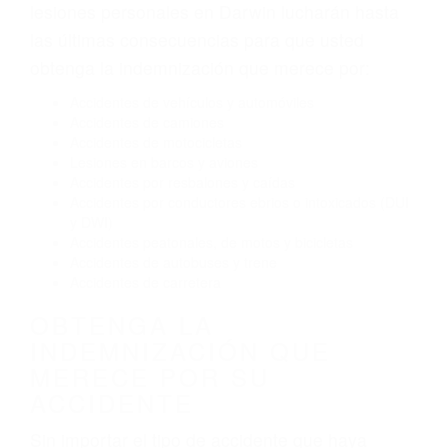
Exceso de velocidad
El no obedecer las señales de tráfico
Conducir de manera imprudente
Conducir bajo los efectos del alcohol
Reventón de llanta o neumático
OBTENGA AYUDA LEGAL
DE ABOGADOS DE
ACCIDENTES DE CARRO
EN DARWIN CA
Nuestros reconocidos y expertos abogados de
lesiones personales en Darwin lucharán hasta
las últimas consecuencias para que usted
obtenga la indemnización que merece por:
Accidentes de vehículos y automóviles
Accidentes de camiones
Accidentes de motocicletas
Lesiones en barcos y aviones
Accidentes por resbalones y caídas