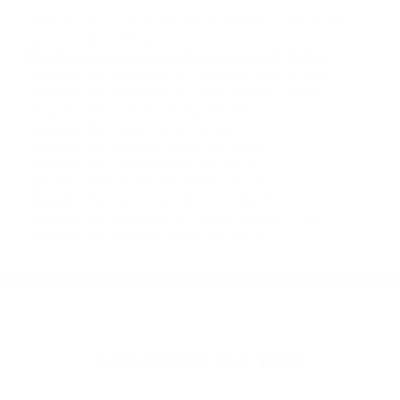
llámenos las 24 horas o haga
clic aquí
para
completar nuestro conveniente Formulario de
Contacto. Ofrecemos consultas iniciales
gratuitas en Darwin CA y sus alrededores, y en
todo el estado de California. ¡No Pagará un
Centavo a Menos que Obtenga una
Indemnización! Contáctenos hoy mismo para
saber si está capacitado para iniciar una
demanda judicial.
Como Prevenir Los Accidentes De Transito
Accidentes
Automovilisticos De Ayer
Más abogados de automóviles en el condado de Inyo:
Abogados De Accidentes De Trafico Big Pine CA 93513
Abogados De Accidentes De Trafico Bishop CA 93514
Abogados De Acidentes Bishop CA 93514
Abogados De Trafico Bishop CA 93514
Abogados De Acidentes Darwin CA 93522
Abogados De Trafico Big Pine CA 93513