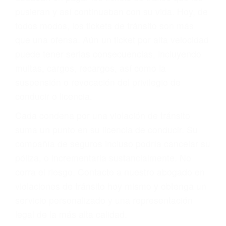
abogado describirá claramente sus opciones y
le proveerá con su mejor asesoría legal. Él tiene
más de 17 años de experiencia legal, los cuales
pondrá a su disposición. Con el soporte de su
experimentado equipo legal, él trabajará para
minimizar las posibles consecuencias negativas
de su violación a las leyes de tránsito.
En los años anteriores, las personas no
dudaban en pagar los tickets de tráfico que les
pusieran y así continuaban con su vida. Hoy, de
todos modos, los tickets de tránsito son más
que una ofensa. Aún un ticket por alta velocidad
puede tener serias consecuencias, incluyendo
multas, cargos, recargos, así como la
suspensión o revocación del privilegio de