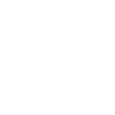
ciudadano
3. No importa si tiene un pase/licencia de
conducción
4. Usted tiene derecho de hacer un reclamo por
sus lesiones aunque no tenga seguro para su
auto.
5. Podemos atenderte en su propio casa, por
teléfono o en nuestra oficina en Darwin
6. Las consultas están gratis; solo nos paga
cuando ganamos su caso
PRIMERO QUE TODO: SU
BIENESTAR
También representamos a las personas en
materia de inmigración y las familias de los