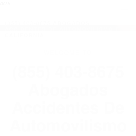
close
Toggl
naviga
(855) 403-8675 ABOGADOS
ACCIDENTES DE AUTOMOVILISMO EN
CALIFORNIA
WELCOME TO