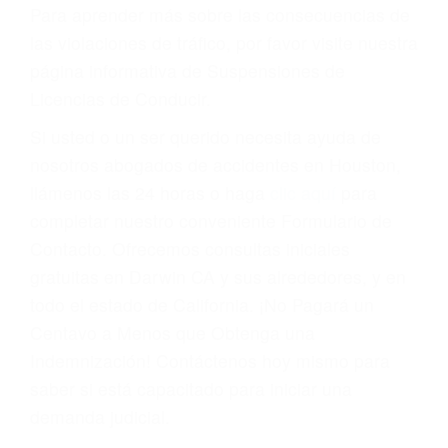
conducir o licencia.
Cada condena por una violación de tránsito
suma un punto en su licencia de conducir. Su
compañía de seguros incluso podría cancelar su
póliza, o incrementarla sustancialmente. No
corra el riesgo. Contacte a nuestro abogado en
violaciones de tránsito hoy mismo y obtenga un
servicio personalizado y una representación
legal de la más alta calidad.
Para aprender más sobre las consecuencias de
las violaciones de tráfico, por favor visite nuestra
página informativa de Suspensiones de
Licencias de Conducir.
Si usted o un ser querido necesita ayuda de
nosotros abogados de accidentes en Houston,