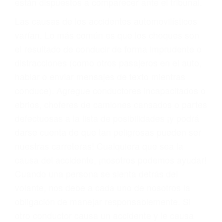
fallecidos a causa de la negligencia o mala
conducta. Cualesquiera que sean los
problemas, nuestros abogados litigantes civiles
preparan los casos como si fueran a ir a juicio.
Oponerse a los abogados y compañías de
seguros saben que estamos dispuestos a tratar
los casos, haciéndolos más propensos a
proponer una solución aceptable. Cuando no
hacen una buena oferta, nuestros abogados
están dispuestos a comparecer ante el tribunal.
Las causas de los accidentes automovilísticos
varían. Lo más común es que los choques son
el resultado de conducir de forma imprudente o
distracciones (como otros pasajeros en el auto,
hablar o enviar mensajes de texto mientras
conduce). Agregue conductores incapacitados o