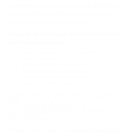
defectuoso. A veces el accidente es causado
por fallas en el diseño de seguridad de la
carretera, divisor, el hombro, la señalización de
barandas o pobres o la iluminación.
La causa exacta de un accidente de auto no
siempre es evidente. Si su lesión es el resultado
de un accidente de coche, accidente de camión,
accidente de autobús, accidente de motocicleta
o accidente SUV nuestra los abogados de
accidentes de auto encontrará las respuestas
que necesita para proteger sus derechos y
alcanzar la plena indemnización.
Algunas de las causas de los accidentes de
tráfico son evidentes:
Envío de mensajes de texto al conducir