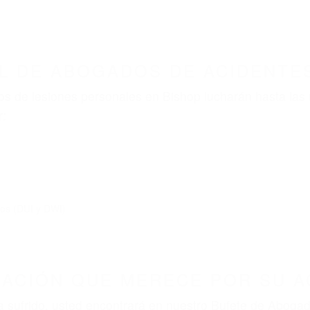
L DE ABOGADOS DE ACIDENTES
s de lesiones personales en Bishop lucharán hasta las
r:
dos (DUI y DWI)
ZACIÓN QUE MERECE POR SU A
ya sufrido, usted encontrará en nuestro Bufete de Abog