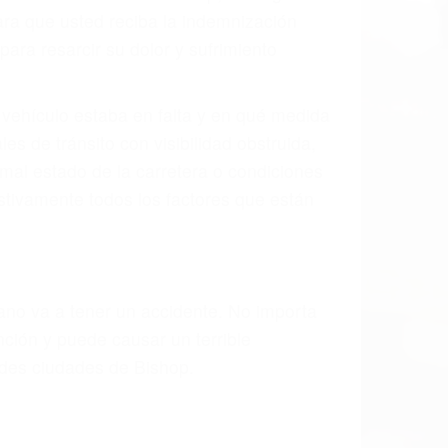
ra que usted reciba la indemnización
ara resarcir su dolor y sufrimiento
l vehículo estaba en falta y en qué medida
s de tránsito con visibilidad obstruida,
, mal estado de la carretera o condiciones
tivamente todos los factores que están
rano va a tener un accidente. No importa
ción y puede causar un terrible
ndes ciudades de Bishop.