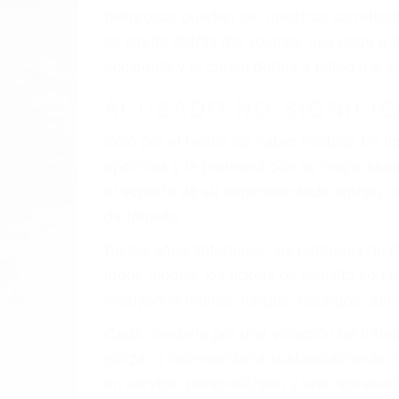
peligrosas pueden ser nuestras carreter
se sienta detrás del volante, nos debe a
accidente y le causa daños a usted o a s
ACUSADO NO SIGNIFIC
Sólo por el hecho de haber recibido un ti
opciones y le proveerá con su mejor aseso
el soporte de su experimentado equipo leg
de tránsito.
En los años anteriores, las personas no d
todos modos, los tickets de tránsito son
incluyendo multas, cargos, recargos, así 
Cada condena por una violación de tránsi
póliza, o incrementarla sustancialmente.
un servicio personalizado y una represent