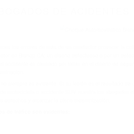
BOGADOS DE ACIDENTES 
eces los errores de más de un conductor provocar la colis
otor en Bishop CA: un diseño defectuoso o por un defect
accidente es causado por fallas en el diseño de segurida
luminación.
no siempre es evidente. Si su lesión es el resultado de
 de motocicleta o accidente SUV nuestra los abogados d
s derechos y alcanzar la plena indemnización.
s de tráfico son evidentes: