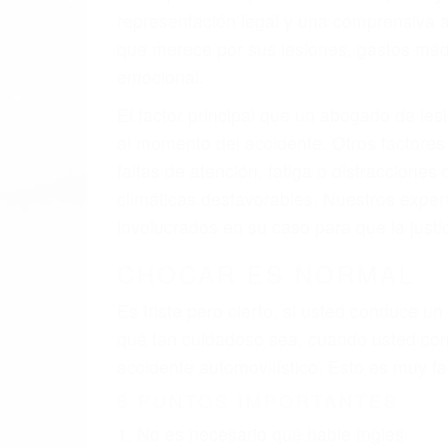
representación legal y una comprensiva 
que merece por sus lesiones, gastos médic
emocional.
El factor principal que un abogado de les
al momento del accidente. Otros factores 
faltas de atención, fatiga o distracciones
climáticas desfavorables. Nuestros expe
involucrados en su caso para que la just
CHOCAR ES NORMAL
Es triste pero cierto, si usted conduce u
qué tan cuidadoso sea, cuando usted con
accidente automovilístico. Esto es muy f
6 PUNTOS IMPORTANTES
1. No es necesario que hable Ingles