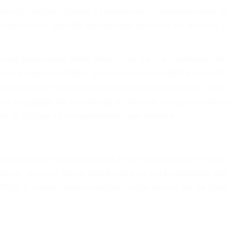
atención personalizada. Lucharemos incansablemente pa
os futuros, pérdida de ingresos actuales y/o a futuro y p
iones personales debe determinar, es si el conductor de
que pueden contribuir a provocar un accidente son señale
 del conductor como el uso del teléfono celular o el GPS
rtos abogados de accidentes en Bishop, revisarán exhaus
icia le otorgue la compensación que merece.
n automóvil en nuestras calles y carreteras, tarde o temp
duce, siempre habrá alguien que no está prestando aten
actible si usted conduce regularmente en una de las gra