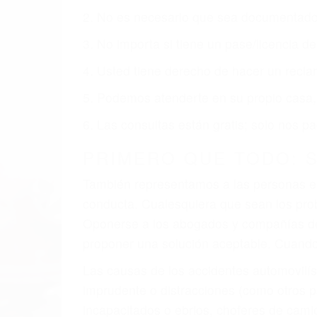
2. No es necesario que sea documentad
3. No importa si tiene un pase/licencia d
4. Usted tiene derecho de hacer un recl
5. Podemos atenderte en su propio casa, 
6. Las consultas están gratis; solo nos
PRIMERO QUE TODO: 
También representamos a las personas en 
conducta. Cualesquiera que sean los probl
Oponerse a los abogados y compañías de
proponer una solución aceptable. Cuando
Las causas de los accidentes automovilís
imprudente o distracciones (como otros p
incapacitados o ebrios, choferes de cami