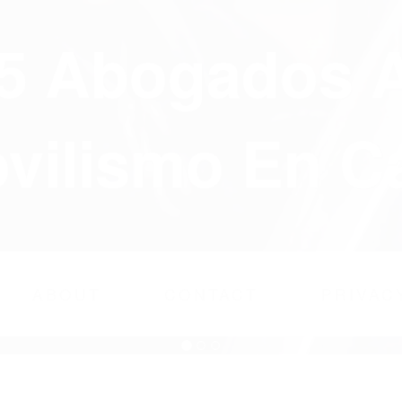
75 Abogados 
ilismo En Ca
ABOUT
CONTACT
PRIVAC