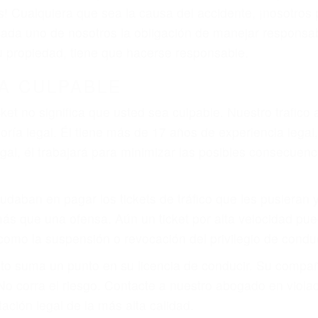
as! Cualquiera que sea la causa del accidente, ¡nosotr
 cada uno de nosotros la obligación de manejar responsa
u propiedad, tiene que hacerse responsable.
A CULPABLE
cket no significa que usted sea culpable. Nuestro trafic
ría legal. Él tiene más de 17 años de experiencia legal
al, él trabajará para minimizar las posibles consecuenci
udaban en pagar los tickets de tráfico que les pusieran 
 más que una ofensa. Aún un ticket por alta velocidad pu
como la suspensión o revocación del privilegio de conduci
to suma un punto en su licencia de conducir. Su compañ
 No corra el riesgo. Contacte a nuestro abogado en viol
ación legal de la más alta calidad.