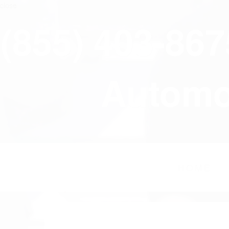
close
(855) 403-86
Automov
HOME