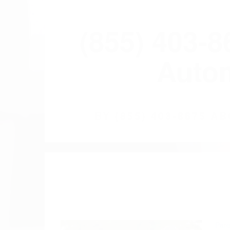
(855) 403-
Autom
BY
(855) 403-8675 
Pare