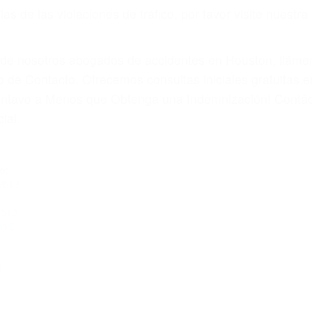
s de las violaciones de tráfico, por favor visite nuestr
a de nosotros abogados de accidentes en Houston, llám
 de Contacto. Ofrecemos consultas iniciales gratuitas e
Centavo a Menos que Obtenga una Indemnización! Contác
ial.
o:
93513
3513
513
4