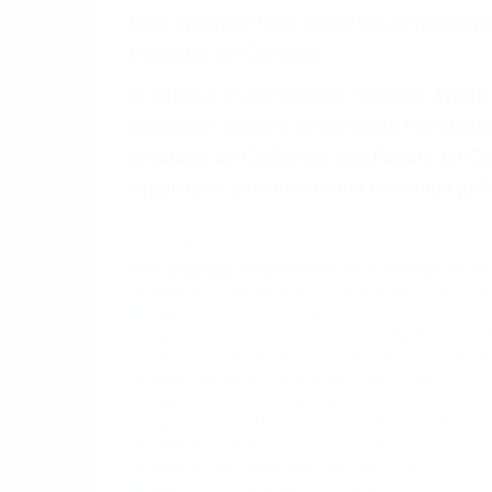
Para aprender más sobre las consecuencia
Licencias de Conducir.
Si usted o un ser querido necesita ayud
completar nuestro conveniente Formulario
el estado de California. ¡No Pagará un 
capacitado para iniciar una demanda judic
Accidentes En Autos
Accidentes De Transito
Más abogados de automóviles en el condado de Iny
Abogados De Accidentes De Transito Big Pine CA 
Abogados De Acidentes Big Pine CA 93513
Abogados Para Accidentes De Carro Big Pine CA 9
Abogados De Accidentes De Trafico Big Pine CA 93
Abogado Accidente De Auto Big Pine CA 93513
Abogados Accidentes Big Pine CA 93513
Abogados De Accidentes De Carro Bishop CA 9351
Abogados De Acidentes Bishop CA 93514
Abogados Para Accidentes Big Pine CA 93513
Abogados De Trafico Big Pine CA 93513