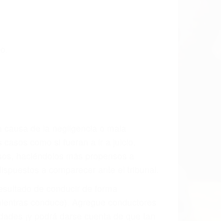
o.
a causa de la negligencia o mala
casos como si fueran a ir a juicio.
sos, haciéndolos más propensos a
spuestos a comparecer ante el tribunal.
esultado de conducir de forma
 mientras conduce). Agregue conductores
idades ¡y podrá darse cuenta de que tan