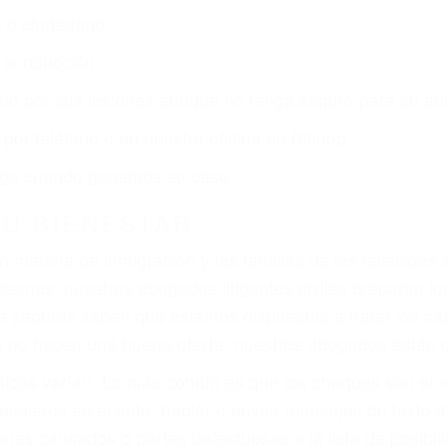
o o ciudadano
e conducción
amo por sus lesiones aunque no tenga seguro para su aut
por teléfono o en nuestra oficina en Bishop
 paga cuando ganamos su caso
SU BIENESTAR
materia de inmigración y las familias de los fallecidos 
emas, nuestros abogados litigantes civiles preparan los 
 seguros saben que estamos dispuestos a tratar los ca
 no hacen una buena oferta, nuestros abogados están di
ticos varían. Lo más común es que los choques son el r
asajeros en el auto, hablar o enviar mensajes de texto
ones cansados o partes defectuosas a la lista de posibil