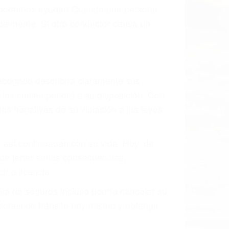
os podemos ayudar! Cuando una persona
blemente. Si otro conductor causa un
o abogado describirá claramente sus
, los cuales pondrá a su disposición. Con
as negativas de su violación a las leyes
y así continuaban con su vida. Hoy, de
ede tener serias consecuencias,
r o licencia.
ía de seguros incluso podría cancelar su
aciones de tránsito hoy mismo y obtenga