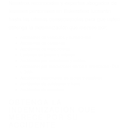
Envío de mensajes de texto al conducir
Exceso de velocidad
El no obedecer las señales de tráfico
Conducir de manera imprudente
Conducir bajo los efectos del alcohol
Reventón de llanta o neumático
OBTENGA AYUDA LEGAL
DE ABOGADO ACCIDENTE
DE AUTO EN BAKERSFIELD
CA
Nuestros reconocidos y expertos abogados de
lesiones personales en Bakersfield lucharán
hasta las últimas consecuencias para que usted
obtenga la indemnización que merece por:
Accidentes de vehículos y automóviles
Accidentes de camiones
Accidentes de motocicletas
Lesiones en barcos y aviones