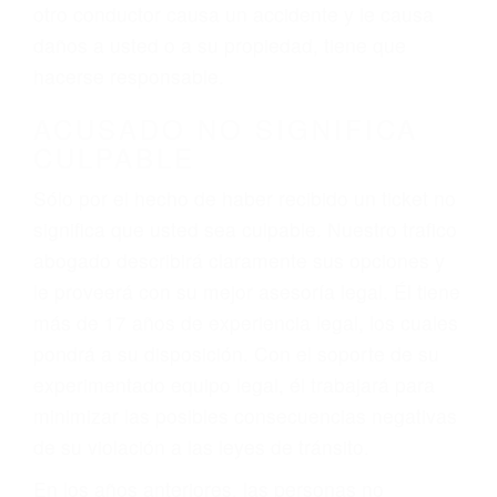
conduce). Agregue conductores incapacitados o
ebrios, choferes de camiones cansados o partes
defectuosas a la lista de posibilidades ¡y podrá
darse cuenta de que tan peligrosas pueden ser
nuestras carreteras! Cualquiera que sea la
causa del accidente, ¡nosotros podemos ayudar!
Cuando una persona se sienta detrás del
volante, nos debe a cada uno de nosotros la
obligación de manejar responsablemente. Si
otro conductor causa un accidente y le causa
daños a usted o a su propiedad, tiene que
hacerse responsable.
ACUSADO NO SIGNIFICA
CULPABLE
Sólo por el hecho de haber recibido un ticket no