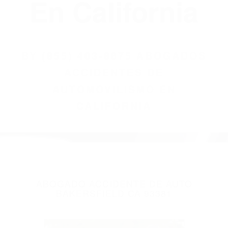
(855) 403-8675
Abogados
Accidentes De
Automovilismo
En California
BY
(855) 403-8675 ABOGADOS
ACCIDENTES DE
AUTOMOVILISMO EN