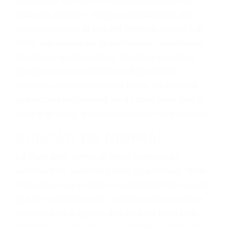
lesiones, gastos médicos futuros, pérdida de
ingresos actuales y/o a futuro y para resarcir su
dolor y sufrimiento emocional.
El factor principal que un abogado de lesiones
personales debe determinar, es si el conductor
del vehículo estaba en falta y en qué medida al
momento del accidente. Otros factores que
pueden contribuir a provocar un accidente son
señales de tránsito con visibilidad obstruida,
faltas de atención, fatiga o distracciones del
conductor como el uso del teléfono celular o el
GPS, mal estado de la carretera o condiciones
climáticas desfavorables. Nuestros expertos
abogados de accidentes en Bakersfield,
revisarán exhaustivamente todos los factores