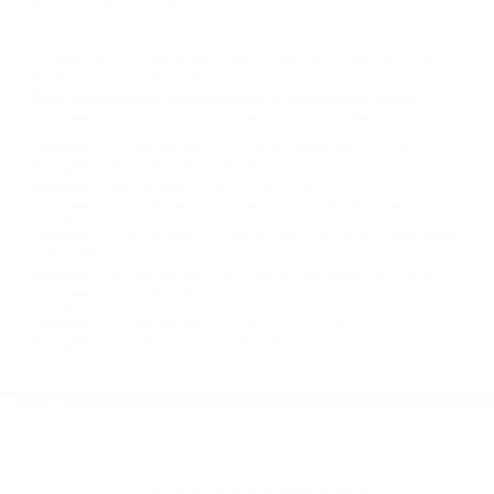
nosotros abogados de accidentes en Houston,
llámenos las 24 horas o haga
clic aquí
para
completar nuestro conveniente Formulario de
Contacto. Ofrecemos consultas iniciales
gratuitas en Bakersfield CA y sus alrededores, y
en todo el estado de California. ¡No Pagará un
Centavo a Menos que Obtenga una
Indemnización! Contáctenos hoy mismo para
saber si está capacitado para iniciar una
demanda judicial.
So�ar Con Un Accidente Automovilistico
Que Significa
So�ar Con Accidente Automovilistico
Más abogados de automóviles en el condado de Kern:
Abogados Accidentes Wofford Heights CA 93285
Abogados De Accidentes De Trafico Bakersfield CA 93311
Abogados De Trafico Woody CA 93287
Abogados Accidentes Edison CA 93220
Abogados Para Accidentes Wofford Heights CA 93285