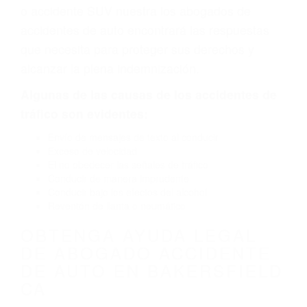
defecto parte tal como un neumático
defectuoso. A veces el accidente es causado
por fallas en el diseño de seguridad de la
carretera, divisor, el hombro, la señalización de
barandas o pobres o la iluminación.
La causa exacta de un accidente de auto no
siempre es evidente. Si su lesión es el resultado
de un accidente de coche, accidente de camión,
accidente de autobús, accidente de motocicleta
o accidente SUV nuestra los abogados de
accidentes de auto encontrará las respuestas
que necesita para proteger sus derechos y
alcanzar la plena indemnización.
Algunas de las causas de los accidentes de
tráfico son evidentes: