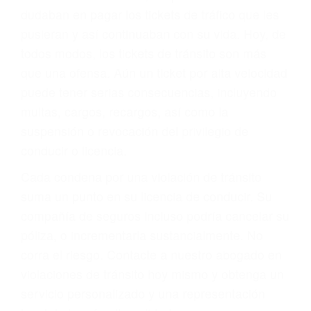
significa que usted sea culpable. Nuestro trafico
abogado describirá claramente sus opciones y
le proveerá con su mejor asesoría legal. Él tiene
más de 17 años de experiencia legal, los cuales
pondrá a su disposición. Con el soporte de su
experimentado equipo legal, él trabajará para
minimizar las posibles consecuencias negativas
de su violación a las leyes de tránsito.
En los años anteriores, las personas no
dudaban en pagar los tickets de tráfico que les
pusieran y así continuaban con su vida. Hoy, de
todos modos, los tickets de tránsito son más
que una ofensa. Aún un ticket por alta velocidad
puede tener serias consecuencias, incluyendo
multas, cargos, recargos, así como la
suspensión o revocación del privilegio de