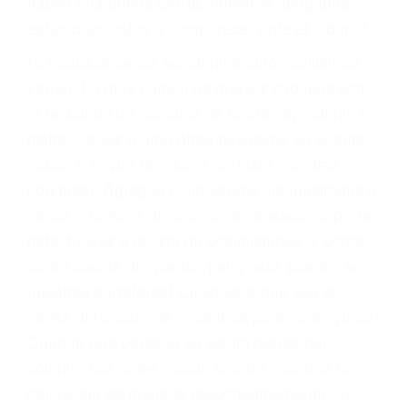
materia de inmigración y las familias de los
fallecidos a causa de la negligencia o mala
conducta. Cualesquiera que sean los
problemas, nuestros abogados litigantes civiles
preparan los casos como si fueran a ir a juicio.
Oponerse a los abogados y compañías de
seguros saben que estamos dispuestos a tratar
los casos, haciéndolos más propensos a
proponer una solución aceptable. Cuando no
hacen una buena oferta, nuestros abogados
están dispuestos a comparecer ante el tribunal.
Las causas de los accidentes automovilísticos
varían. Lo más común es que los choques son
el resultado de conducir de forma imprudente o
distracciones (como otros pasajeros en el auto,
hablar o enviar mensajes de texto mientras