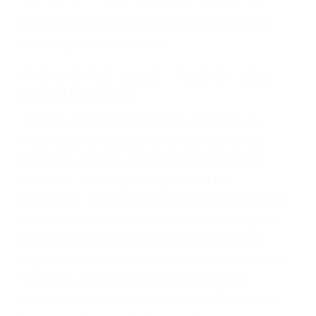
ciudadano
3. No importa si tiene un pase/licencia de
conducción
4. Usted tiene derecho de hacer un reclamo por
sus lesiones aunque no tenga seguro para su
auto.
5. Podemos atenderte en su propio casa, por
teléfono o en nuestra oficina en Bakersfield
6. Las consultas están gratis; solo nos paga
cuando ganamos su caso
PRIMERO QUE TODO: SU
BIENESTAR
También representamos a las personas en