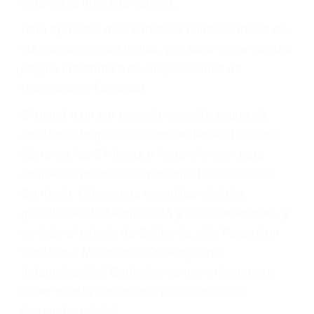
conducir o licencia.
Cada condena por una violación de tránsito
suma un punto en su licencia de conducir. Su
compañía de seguros incluso podría cancelar su
póliza, o incrementarla sustancialmente. No
corra el riesgo. Contacte a nuestro abogado en
violaciones de tránsito hoy mismo y obtenga un
servicio personalizado y una representación
legal de la más alta calidad.
Para aprender más sobre las consecuencias de
las violaciones de tráfico, por favor visite nuestra
página informativa de Suspensiones de
Licencias de Conducir.
Si usted o un ser querido necesita ayuda de