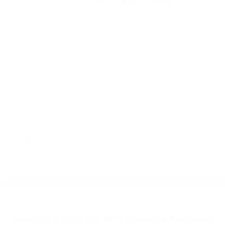
Abogados Especialistas En Accidentes De Trafico Bakersfield
CA 93309
Abogados De Accidentes De Transito Maricopa CA 93252
Abogados De Trafico Bakersfield CA 93313
Abogados De Accidentes De Carro Lost Hills CA 93249
Abogados Accidentes Arvin CA 93203
CATEGORIES
AND TAGS
Orange
Riverside
Ventura
Santa Barbara
Tulare
Kings
Kern