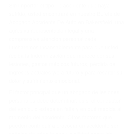
Accidentes por resbalones y caídas
Accidentes por conductores ebrios o intoxicados (DUI
y DWI)
Accidentes peatonales, de motos y bicicletas
Accidentes de autobuses y trene
Accidentes de carretera
OBTENGA LA
INDEMNIZACIÓN QUE
MERECE POR SU
ACCIDENTE
Sin importar el tipo de accidente que haya
sufrido, usted encontrará en nuestro Bufete de
Abogado Accidente De Auto en Bakersfield, una
agresiva representación legal y una
comprensiva atención personalizada.
Lucharemos incansablemente para que usted
reciba la indemnización que merece por sus