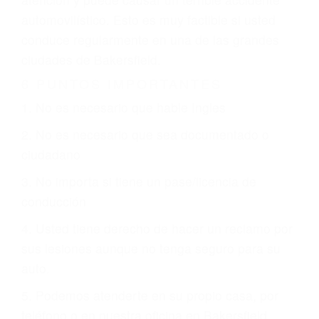
que están involucrados en su caso para que la
justicia le otorgue la compensación que merece.
CHOCAR ES NORMAL
Es triste pero cierto, si usted conduce un
automóvil en nuestras calles y carreteras, tarde
o temprano va a tener un accidente. No importa
qué tan cuidadoso sea, cuando usted conduce,
siempre habrá alguien que no está prestando
atención y puede causar un terrible accidente
automovilístico. Esto es muy factible si usted
conduce regularmente en una de las grandes
ciudades de Bakersfield.
6 PUNTOS IMPORTANTES
1. No es necesario que hable Ingles
2. No es necesario que sea documentado o