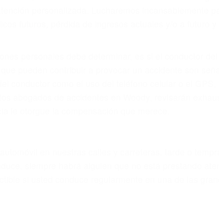
eces los errores de más de un conductor provocar la colis
motor en Woody CA: un diseño defectuoso o por un defecto
accidente es causado por fallas en el diseño de segurida
luminación.
no siempre es evidente. Si su lesión es el resultado de
 de motocicleta o accidente SUV nuestra los abogados d
s derechos y alcanzar la plena indemnización.
s de tráfico son evidentes:
L DE ABOGADOS DE TRAFICO 
s de lesiones personales en Woody lucharán hasta las 