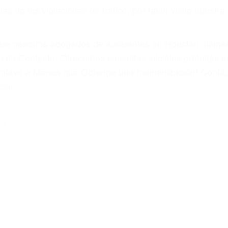
 paga cuando ganamos su caso
SU BIENESTAR
materia de inmigración y las familias de los fallecidos 
emas, nuestros abogados litigantes civiles preparan los 
 seguros saben que estamos dispuestos a tratar los ca
 no hacen una buena oferta, nuestros abogados están di
ticos varían. Lo más común es que los choques son el r
asajeros en el auto, hablar o enviar mensajes de texto
ones cansados o partes defectuosas a la lista de posibil
as! Cualquiera que sea la causa del accidente, ¡nosotr
 cada uno de nosotros la obligación de manejar responsa
u propiedad, tiene que hacerse responsable.
A CULPABLE