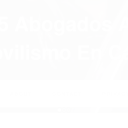
75 Abogados 
ilismo En Ca
ABOUT
CONTACT
PRIVAC