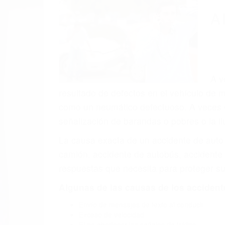
(855) 403-
Autom