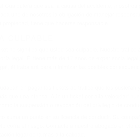
 del conductor como el uso del teléfono celular o el GPS
rtos abogados de accidentes en Woody, revisarán exhaus
icia le otorgue la compensación que merece.
n automóvil en nuestras calles y carreteras, tarde o temp
duce, siempre habrá alguien que no está prestando aten
actible si usted conduce regularmente en una de las gr
o o ciudadano
e conducción
amo por sus lesiones aunque no tenga seguro para su aut
por teléfono o en nuestra oficina en Woody