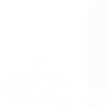
CCIDENTE
dos De Trafico en Woody, una agresiva
ra que usted reciba la indemnización
ara resarcir su dolor y sufrimiento
l vehículo estaba en falta y en qué medida
s de tránsito con visibilidad obstruida,