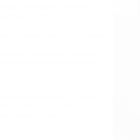
ión y lesiones. A veces la colisión es el
 de fabricación o un defecto parte tal
d de la carretera, divisor, el hombro, la
 un accidente de coche, accidente de
e accidentes de auto encontrará las
EN WOODY CA
últimas consecuencias para que usted