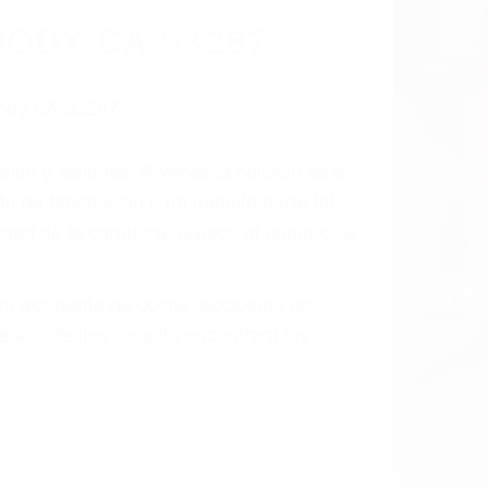
cidentes De
fornia