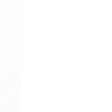
obtenga la indemnización que merece po
Accidentes de vehículos y automóviles
Accidentes de camiones
Accidentes de motocicletas
Lesiones en barcos y aviones
Accidentes por resbalones y caídas
Accidentes por conductores ebrios o intoxica
Accidentes peatonales, de motos y bicicletas
Accidentes de autobuses y trene
Accidentes de carretera
OBTENGA LA INDEMNI
Sin importar el tipo de accidente que ha
representación legal y una comprensiva 
que merece por sus lesiones, gastos médic
emocional.
El factor principal que un abogado de les
al momento del accidente. Otros factores 