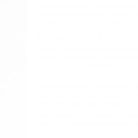
faltas de atención, fatiga o distracciones
climáticas desfavorables. Nuestros expe
involucrados en su caso para que la just
CHOCAR ES NORMAL
Es triste pero cierto, si usted conduce u
qué tan cuidadoso sea, cuando usted con
accidente automovilístico. Esto es muy f
6 PUNTOS IMPORTANTES
1. No es necesario que hable Ingles
2. No es necesario que sea documentad
3. No importa si tiene un pase/licencia d
4. Usted tiene derecho de hacer un recl
5. Podemos atenderte en su propio casa, 