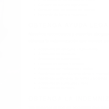
BY
(855) 403-8675 
Pare
A