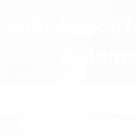
close
(855) 403-86
Automov
HOME