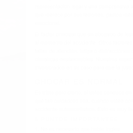
A v
resultado de defectos en el vehículo de 
como un neumático defectuoso. A veces el 
señalización de barandas o pobres o la i
La causa exacta de un accidente de auto 
camión, accidente de autobús, accidente
respuestas que necesita para proteger su
Algunas de las causas de los accidente
Envío de mensajes de texto al conducir
Exceso de velocidad
El no obedecer las señales de tráfico
Conducir de manera imprudente
Conducir bajo los efectos del alcohol
Reventón de llanta o neumático
OBTENGA AYUDA LEGA
Nuestros reconocidos y expertos abogado