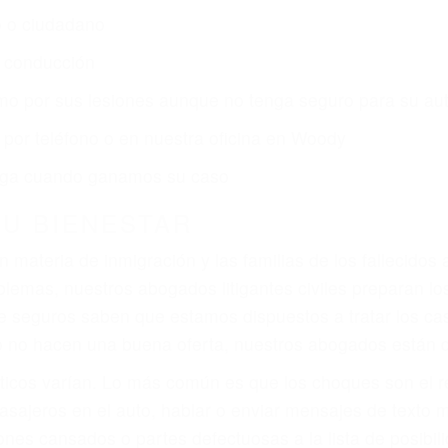
r:
dos (DUI y DWI)
ZACIÓN QUE MERECE POR SU A
ya sufrido, usted encontrará en nuestro Bufete de Aboga
atención personalizada. Lucharemos incansablemente pa
os futuros, pérdida de ingresos actuales y/o a futuro y p
iones personales debe determinar, es si el conductor de
que pueden contribuir a provocar un accidente son señale