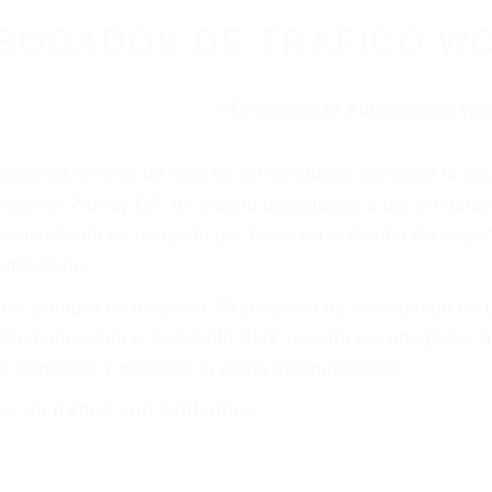
WELCOME TO
8675 Abogados Ac
ovilismo En Cali