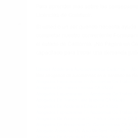
6. Las consultas están gratis; solo nos
PRIMERO QUE TODO: 
También representamos a las personas en 
conducta. Cualesquiera que sean los probl
Oponerse a los abogados y compañías de
proponer una solución aceptable. Cuando
Las causas de los accidentes automovilís
imprudente o distracciones (como otros p
incapacitados o ebrios, choferes de cami
peligrosas pueden ser nuestras carreter
se sienta detrás del volante, nos debe a
accidente y le causa daños a usted o a s
ACUSADO NO SIGNIFIC