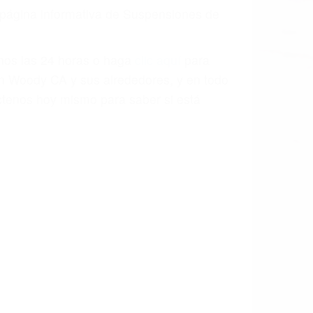
a causa de la negligencia o mala
casos como si fueran a ir a juicio.
sos, haciéndolos más propensos a
spuestos a comparecer ante el tribunal.
esultado de conducir de forma
 mientras conduce). Agregue conductores
idades ¡y podrá darse cuenta de que tan
os podemos ayudar! Cuando una persona
blemente. Si otro conductor causa un