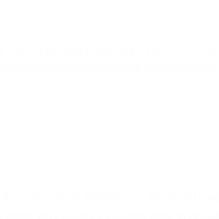
ABOGADOS ACCIDENTES DE AUTOMOVI
ABOGADOS DE TRAFICO WOODY CA 93287
nt category
BOGADOS DE TRAFICO WO