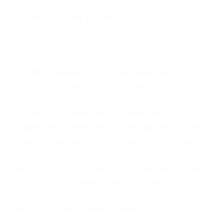
ciudadano
3. No importa si tiene un pase/licencia de
conducción
4. Usted tiene derecho de hacer un reclamo por
sus lesiones aunque no tenga seguro para su
auto.
5. Podemos atenderte en su propio casa, por
teléfono o en nuestra oficina en Bakersfield
6. Las consultas están gratis; solo nos paga
cuando ganamos su caso
PRIMERO QUE TODO: SU
BIENESTAR
También representamos a las personas en
materia de inmigración y las familias de los