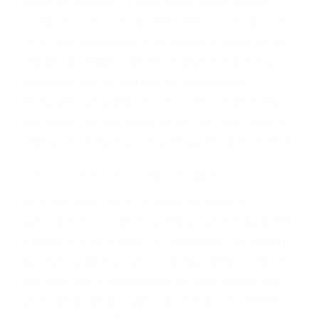
ingresos actuales y/o a futuro y para resarcir su
dolor y sufrimiento emocional.
El factor principal que un abogado de lesiones
personales debe determinar, es si el conductor
del vehículo estaba en falta y en qué medida al
momento del accidente. Otros factores que
pueden contribuir a provocar un accidente son
señales de tránsito con visibilidad obstruida,
faltas de atención, fatiga o distracciones del
conductor como el uso del teléfono celular o el
GPS, mal estado de la carretera o condiciones
climáticas desfavorables. Nuestros expertos
abogados de accidentes en Bakersfield,
revisarán exhaustivamente todos los factores
que están involucrados en su caso para que la