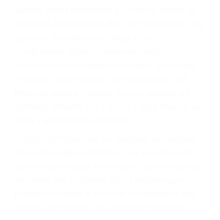
Accidentes por conductores ebrios o intoxicados (DUI
y DWI)
Accidentes peatonales, de motos y bicicletas
Accidentes de autobuses y trene
Accidentes de carretera
OBTENGA LA
INDEMNIZACIÓN QUE
MERECE POR SU
ACCIDENTE
Sin importar el tipo de accidente que haya
sufrido, usted encontrará en nuestro Bufete de
Abogado Accidente De Auto en Bakersfield, una
agresiva representación legal y una
comprensiva atención personalizada.
Lucharemos incansablemente para que usted
reciba la indemnización que merece por sus
lesiones, gastos médicos futuros, pérdida de