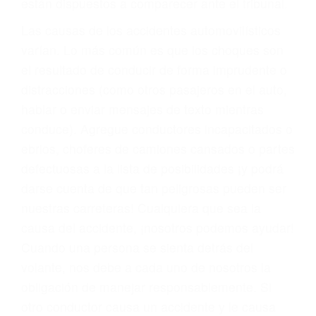
fallecidos a causa de la negligencia o mala
conducta. Cualesquiera que sean los
problemas, nuestros abogados litigantes civiles
preparan los casos como si fueran a ir a juicio.
Oponerse a los abogados y compañías de
seguros saben que estamos dispuestos a tratar
los casos, haciéndolos más propensos a
proponer una solución aceptable. Cuando no
hacen una buena oferta, nuestros abogados
están dispuestos a comparecer ante el tribunal.
Las causas de los accidentes automovilísticos
varían. Lo más común es que los choques son
el resultado de conducir de forma imprudente o
distracciones (como otros pasajeros en el auto,
hablar o enviar mensajes de texto mientras
conduce). Agregue conductores incapacitados o