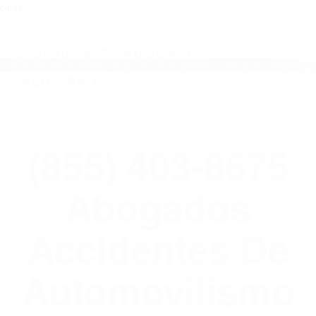
close
Toggl
naviga
(855) 403-8675 ABOGADOS
ACCIDENTES DE AUTOMOVILISMO EN
CALIFORNIA
WELCOME TO