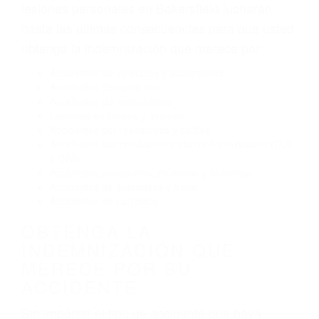
Exceso de velocidad
El no obedecer las señales de tráfico
Conducir de manera imprudente
Conducir bajo los efectos del alcohol
Reventón de llanta o neumático
OBTENGA AYUDA LEGAL
DE ABOGADO ACCIDENTE
DE AUTO EN BAKERSFIELD
CA
Nuestros reconocidos y expertos abogados de
lesiones personales en Bakersfield lucharán
hasta las últimas consecuencias para que usted
obtenga la indemnización que merece por:
Accidentes de vehículos y automóviles
Accidentes de camiones
Accidentes de motocicletas
Lesiones en barcos y aviones
Accidentes por resbalones y caídas