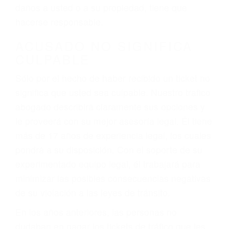
ebrios, choferes de camiones cansados o partes
defectuosas a la lista de posibilidades ¡y podrá
darse cuenta de que tan peligrosas pueden ser
nuestras carreteras! Cualquiera que sea la
causa del accidente, ¡nosotros podemos ayudar!
Cuando una persona se sienta detrás del
volante, nos debe a cada uno de nosotros la
obligación de manejar responsablemente. Si
otro conductor causa un accidente y le causa
daños a usted o a su propiedad, tiene que
hacerse responsable.
ACUSADO NO SIGNIFICA
CULPABLE
Sólo por el hecho de haber recibido un ticket no
significa que usted sea culpable. Nuestro trafico