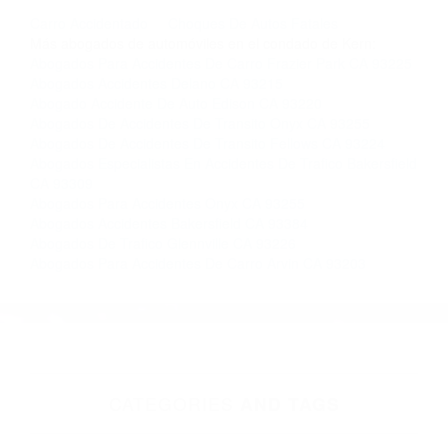
llámenos las 24 horas o haga
clic aquí
para
completar nuestro conveniente Formulario de
Contacto. Ofrecemos consultas iniciales
gratuitas en Bakersfield CA y sus alrededores, y
en todo el estado de California. ¡No Pagará un
Centavo a Menos que Obtenga una
Indemnización! Contáctenos hoy mismo para
saber si está capacitado para iniciar una
demanda judicial.
Carro Accidentado
Choques De Autos Fatales
Más abogados de automóviles en el condado de Kern:
Abogados Para Accidentes De Carro Frazier Park CA 93225
Abogados Accidentes Delano CA 93215
Abogado Accidente De Auto Edison CA 93220
Abogados De Accidentes De Transito Onyx CA 93255
Abogados De Accidentes De Transito Fellows CA 93224
Abogados Especialistas En Accidentes De Trafico Bakersfield
CA 93309