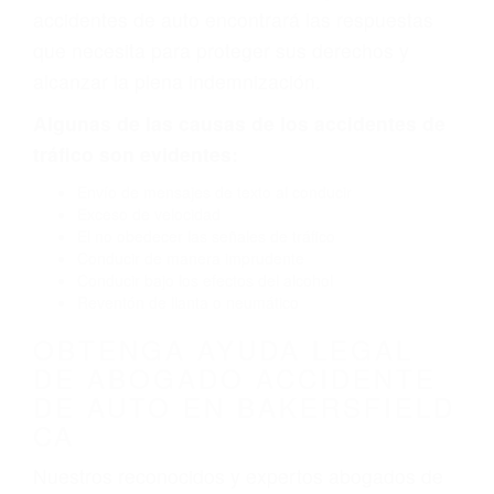
defectuoso. A veces el accidente es causado
por fallas en el diseño de seguridad de la
carretera, divisor, el hombro, la señalización de
barandas o pobres o la iluminación.
La causa exacta de un accidente de auto no
siempre es evidente. Si su lesión es el resultado
de un accidente de coche, accidente de camión,
accidente de autobús, accidente de motocicleta
o accidente SUV nuestra los abogados de
accidentes de auto encontrará las respuestas
que necesita para proteger sus derechos y
alcanzar la plena indemnización.
Algunas de las causas de los accidentes de
tráfico son evidentes:
Envío de mensajes de texto al conducir