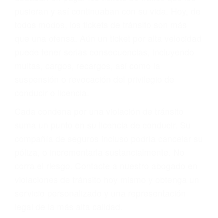
abogado describirá claramente sus opciones y
le proveerá con su mejor asesoría legal. Él tiene
más de 17 años de experiencia legal, los cuales
pondrá a su disposición. Con el soporte de su
experimentado equipo legal, él trabajará para
minimizar las posibles consecuencias negativas
de su violación a las leyes de tránsito.
En los años anteriores, las personas no
dudaban en pagar los tickets de tráfico que les
pusieran y así continuaban con su vida. Hoy, de
todos modos, los tickets de tránsito son más
que una ofensa. Aún un ticket por alta velocidad
puede tener serias consecuencias, incluyendo
multas, cargos, recargos, así como la
suspensión o revocación del privilegio de