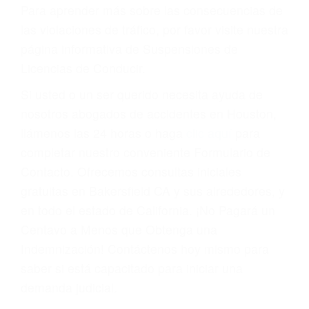
conducir o licencia.
Cada condena por una violación de tránsito
suma un punto en su licencia de conducir. Su
compañía de seguros incluso podría cancelar su
póliza, o incrementarla sustancialmente. No
corra el riesgo. Contacte a nuestro abogado en
violaciones de tránsito hoy mismo y obtenga un
servicio personalizado y una representación
legal de la más alta calidad.
Para aprender más sobre las consecuencias de
las violaciones de tráfico, por favor visite nuestra
página informativa de Suspensiones de
Licencias de Conducir.
Si usted o un ser querido necesita ayuda de
nosotros abogados de accidentes en Houston,