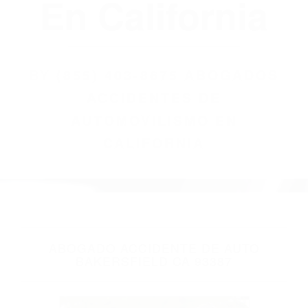
(855) 403-8675
Abogados
Accidentes De
Automovilismo
En California
BY
(855) 403-8675 ABOGADOS
ACCIDENTES DE
AUTOMOVILISMO EN