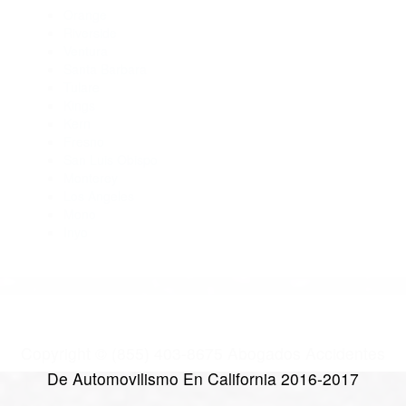
Abogados Para Accidentes Onyx CA 93255
Abogados Accidentes Bakersfield CA 93384
Abogados De Trafico Glennville CA 93226
Abogados Para Accidentes De Carro Arvin CA 93203
CATEGORIES
AND TAGS
Orange
Riverside
Ventura
Santa Barbara
Tulare
Kings
Kern
Fresno
San Luis Obispo