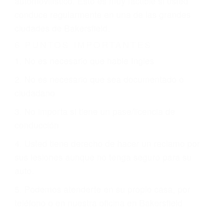
justicia le otorgue la compensación que merece.
CHOCAR ES NORMAL
Es triste pero cierto, si usted conduce un
automóvil en nuestras calles y carreteras, tarde
o temprano va a tener un accidente. No importa
qué tan cuidadoso sea, cuando usted conduce,
siempre habrá alguien que no está prestando
atención y puede causar un terrible accidente
automovilístico. Esto es muy factible si usted
conduce regularmente en una de las grandes
ciudades de Bakersfield.
6 PUNTOS IMPORTANTES
1. No es necesario que hable Ingles
2. No es necesario que sea documentado o