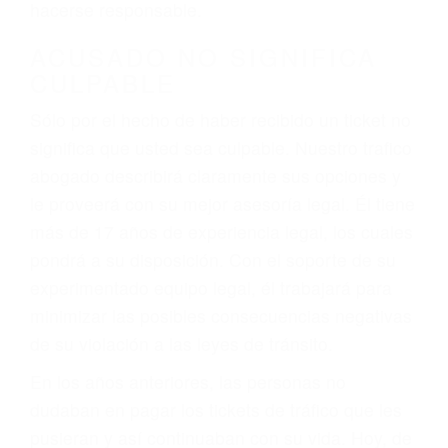
defectuosas a la lista de posibilidades ¡y podrá
darse cuenta de que tan peligrosas pueden ser
nuestras carreteras! Cualquiera que sea la
causa del accidente, ¡nosotros podemos ayudar!
Cuando una persona se sienta detrás del
volante, nos debe a cada uno de nosotros la
obligación de manejar responsablemente. Si
otro conductor causa un accidente y le causa
daños a usted o a su propiedad, tiene que
hacerse responsable.
ACUSADO NO SIGNIFICA
CULPABLE
Sólo por el hecho de haber recibido un ticket no
significa que usted sea culpable. Nuestro trafico
abogado describirá claramente sus opciones y