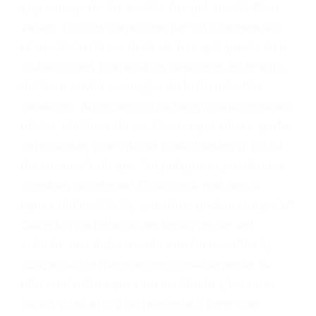
conducta. Cualesquiera que sean los
problemas, nuestros abogados litigantes civiles
preparan los casos como si fueran a ir a juicio.
Oponerse a los abogados y compañías de
seguros saben que estamos dispuestos a tratar
los casos, haciéndolos más propensos a
proponer una solución aceptable. Cuando no
hacen una buena oferta, nuestros abogados
están dispuestos a comparecer ante el tribunal.
Las causas de los accidentes automovilísticos
varían. Lo más común es que los choques son
el resultado de conducir de forma imprudente o
distracciones (como otros pasajeros en el auto,
hablar o enviar mensajes de texto mientras
conduce). Agregue conductores incapacitados o
ebrios, choferes de camiones cansados o partes