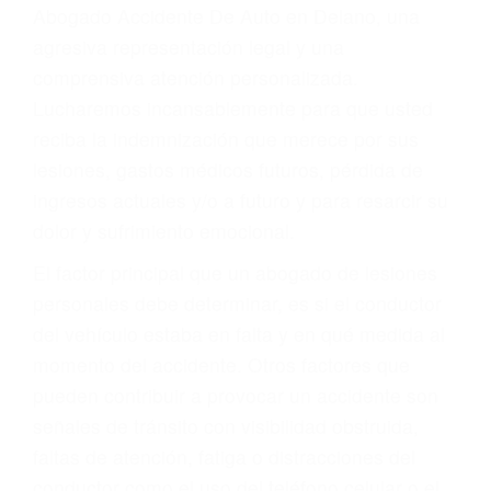
Accidentes peatonales, de motos y bicicletas
Accidentes de autobuses y trene
Accidentes de carretera
OBTENGA LA
INDEMNIZACIÓN QUE
MERECE POR SU
ACCIDENTE
Sin importar el tipo de accidente que haya
sufrido, usted encontrará en nuestro Bufete de
Abogado Accidente De Auto en Delano, una
agresiva representación legal y una
comprensiva atención personalizada.
Lucharemos incansablemente para que usted
reciba la indemnización que merece por sus
lesiones, gastos médicos futuros, pérdida de
ingresos actuales y/o a futuro y para resarcir su