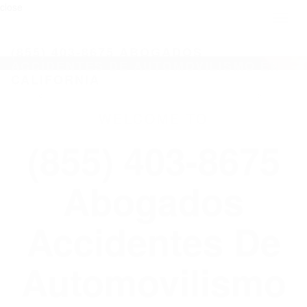
close
Toggl
naviga
(855) 403-8675 ABOGADOS
ACCIDENTES DE AUTOMOVILISMO EN
CALIFORNIA
WELCOME TO