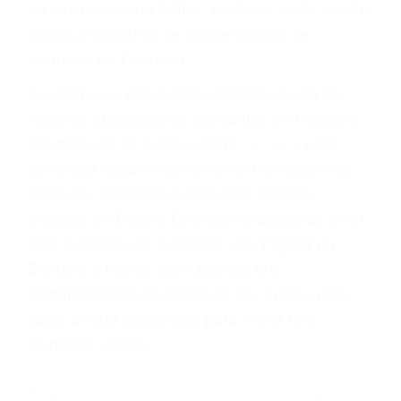
Cada condena por una violación de tránsito
suma un punto en su licencia de conducir. Su
compañía de seguros incluso podría cancelar su
póliza, o incrementarla sustancialmente. No
corra el riesgo. Contacte a nuestro abogado en
violaciones de tránsito hoy mismo y obtenga un
servicio personalizado y una representación
legal de la más alta calidad.
Para aprender más sobre las consecuencias de
las violaciones de tráfico, por favor visite nuestra
página informativa de Suspensiones de
Licencias de Conducir.
Si usted o un ser querido necesita ayuda de
nosotros abogados de accidentes en Houston,
llámenos las 24 horas o haga
clic aquí
para
completar nuestro conveniente Formulario de