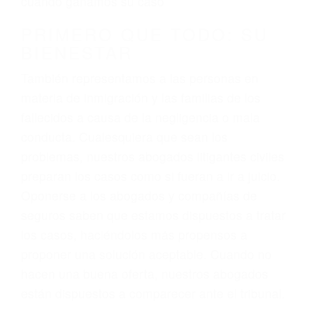
3. No importa si tiene un pase/licencia de
conducción
4. Usted tiene derecho de hacer un reclamo por
sus lesiones aunque no tenga seguro para su
auto.
5. Podemos atenderte en su propio casa, por
teléfono o en nuestra oficina en Delano
6. Las consultas están gratis; solo nos paga
cuando ganamos su caso
PRIMERO QUE TODO: SU
BIENESTAR
También representamos a las personas en
materia de inmigración y las familias de los
fallecidos a causa de la negligencia o mala