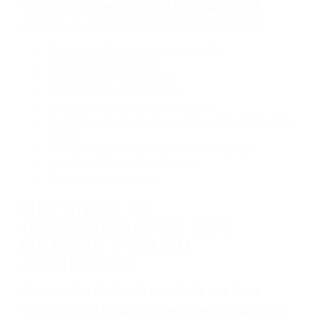
El no obedecer las señales de tráfico
Conducir de manera imprudente
Conducir bajo los efectos del alcohol
Reventón de llanta o neumático
OBTENGA AYUDA LEGAL
DE ABOGADO ACCIDENTE
DE AUTO EN DELANO CA
Nuestros reconocidos y expertos abogados de
lesiones personales en Delano lucharán hasta
las últimas consecuencias para que usted
obtenga la indemnización que merece por:
Accidentes de vehículos y automóviles
Accidentes de camiones
Accidentes de motocicletas
Lesiones en barcos y aviones
Accidentes por resbalones y caídas
Accidentes por conductores ebrios o intoxicados (DUI
y DWI)