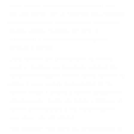
le proveerá con su mejor asesoría legal. Él tiene
más de 17 años de experiencia legal, los cuales
pondrá a su disposición. Con el soporte de su
experimentado equipo legal, él trabajará para
minimizar las posibles consecuencias negativas
de su violación a las leyes de tránsito.
En los años anteriores, las personas no
dudaban en pagar los tickets de tráfico que les
pusieran y así continuaban con su vida. Hoy, de
todos modos, los tickets de tránsito son más
que una ofensa. Aún un ticket por alta velocidad
puede tener serias consecuencias, incluyendo
multas, cargos, recargos, así como la
suspensión o revocación del privilegio de
conducir o licencia.