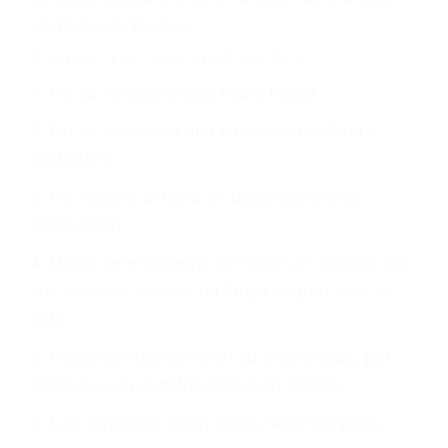
CHOCAR ES NORMAL
Es triste pero cierto, si usted conduce un
automóvil en nuestras calles y carreteras, tarde
o temprano va a tener un accidente. No importa
qué tan cuidadoso sea, cuando usted conduce,
siempre habrá alguien que no está prestando
atención y puede causar un terrible accidente
automovilístico. Esto es muy factible si usted
conduce regularmente en una de las grandes
ciudades de Delano.
6 PUNTOS IMPORTANTES
1. No es necesario que hable Ingles
2. No es necesario que sea documentado o
ciudadano