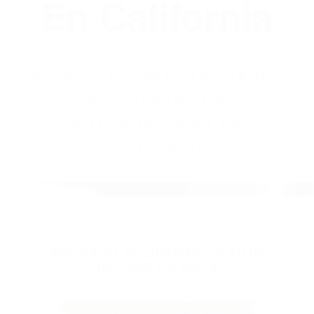
(855) 403-8675
Abogados
Accidentes De
Automovilismo
En California
BY
(855) 403-8675 ABOGADOS
ACCIDENTES DE
AUTOMOVILISMO EN