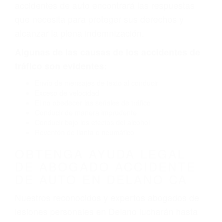
defectuoso. A veces el accidente es causado
por fallas en el diseño de seguridad de la
carretera, divisor, el hombro, la señalización de
barandas o pobres o la iluminación.
La causa exacta de un accidente de auto no
siempre es evidente. Si su lesión es el resultado
de un accidente de coche, accidente de camión,
accidente de autobús, accidente de motocicleta
o accidente SUV nuestra los abogados de
accidentes de auto encontrará las respuestas
que necesita para proteger sus derechos y
alcanzar la plena indemnización.
Algunas de las causas de los accidentes de
tráfico son evidentes:
Envío de mensajes de texto al conducir
Exceso de velocidad