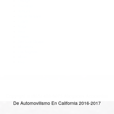
Abogados Accidentes Delano CA 93216
Abogados Especialistas En Accidentes De Trafico
Buttonwillow CA 93206
Abogados De Accidentes De Transito Delano CA 93215
CATEGORIES
AND TAGS
Orange
Riverside
Ventura
Santa Barbara
Tulare
Kings
Kern
Fresno
San Luis Obispo
Monterey