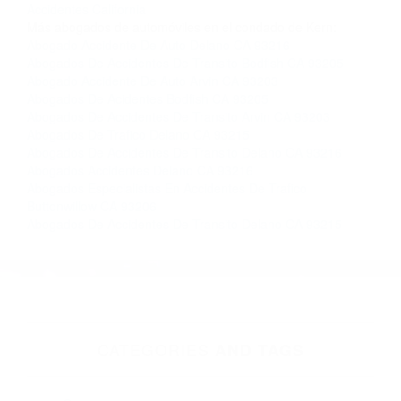
Contacto. Ofrecemos consultas iniciales
gratuitas en Delano CA y sus alrededores, y en
todo el estado de California. ¡No Pagará un
Centavo a Menos que Obtenga una
Indemnización! Contáctenos hoy mismo para
saber si está capacitado para iniciar una
demanda judicial.
Abogados De Accidentes De Auto California
Abogados De
Accidentes California
Más abogados de automóviles en el condado de Kern:
Abogado Accidente De Auto Delano CA 93216
Abogados De Accidentes De Transito Bodfish CA 93205
Abogado Accidente De Auto Arvin CA 93203
Abogados De Acidentes Bodfish CA 93205
Abogados De Accidentes De Transito Arvin CA 93203
Abogados De Trafico Delano CA 93215
Abogados De Accidentes De Transito Delano CA 93216