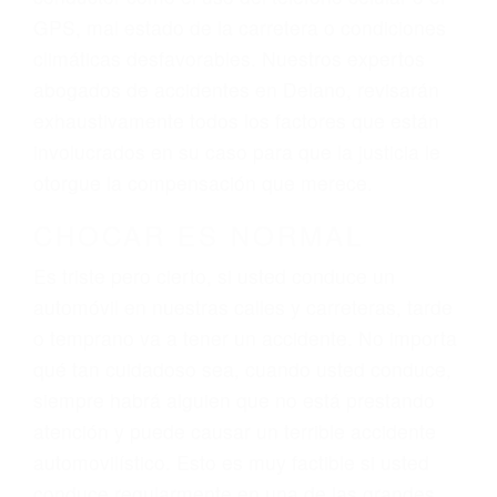
dolor y sufrimiento emocional.
El factor principal que un abogado de lesiones
personales debe determinar, es si el conductor
del vehículo estaba en falta y en qué medida al
momento del accidente. Otros factores que
pueden contribuir a provocar un accidente son
señales de tránsito con visibilidad obstruida,
faltas de atención, fatiga o distracciones del
conductor como el uso del teléfono celular o el
GPS, mal estado de la carretera o condiciones
climáticas desfavorables. Nuestros expertos
abogados de accidentes en Delano, revisarán
exhaustivamente todos los factores que están
involucrados en su caso para que la justicia le
otorgue la compensación que merece.