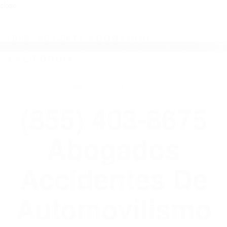
close
Toggl
naviga
(855) 403-8675 ABOGADOS
ACCIDENTES DE AUTOMOVILISMO EN
CALIFORNIA
WELCOME TO