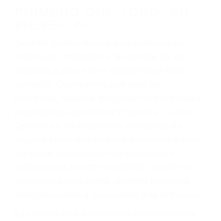
conducción
4. Usted tiene derecho de hacer un reclamo por
sus lesiones aunque no tenga seguro para su
auto.
5. Podemos atenderte en su propio casa, por
teléfono o en nuestra oficina en Taft
6. Las consultas están gratis; solo nos paga
cuando ganamos su caso
PRIMERO QUE TODO: SU
BIENESTAR
También representamos a las personas en
materia de inmigración y las familias de los
fallecidos a causa de la negligencia o mala
conducta. Cualesquiera que sean los