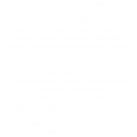
problemas, nuestros abogados litigantes civiles
preparan los casos como si fueran a ir a juicio.
Oponerse a los abogados y compañías de
seguros saben que estamos dispuestos a tratar
los casos, haciéndolos más propensos a
proponer una solución aceptable. Cuando no
hacen una buena oferta, nuestros abogados
están dispuestos a comparecer ante el tribunal.
Las causas de los accidentes automovilísticos
varían. Lo más común es que los choques son
el resultado de conducir de forma imprudente o
distracciones (como otros pasajeros en el auto,
hablar o enviar mensajes de texto mientras
conduce). Agregue conductores incapacitados o
ebrios, choferes de camiones cansados o partes
defectuosas a la lista de posibilidades ¡y podrá