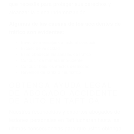
por fallas en el diseño de seguridad de la
carretera, divisor, el hombro, la señalización de
barandas o pobres o la iluminación.
La causa exacta de un accidente de auto no
siempre es evidente. Si su lesión es el resultado
de un accidente de coche, accidente de camión,
accidente de autobús, accidente de motocicleta
o accidente SUV nuestra los abogados de
accidentes de auto encontrará las respuestas
que necesita para proteger sus derechos y
alcanzar la plena indemnización.
Algunas de las causas de los accidentes de
tráfico son evidentes:
Envío de mensajes de texto al conducir
Exceso de velocidad
El no obedecer las señales de tráfico