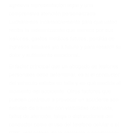
Accidentes de autobuses y trene
Accidentes de carretera
OBTENGA LA
INDEMNIZACIÓN QUE
MERECE POR SU
ACCIDENTE
Sin importar el tipo de accidente que haya
sufrido, usted encontrará en nuestro Bufete de
Abogado Accidente De Auto en Taft, una
agresiva representación legal y una
comprensiva atención personalizada.
Lucharemos incansablemente para que usted
reciba la indemnización que merece por sus
lesiones, gastos médicos futuros, pérdida de
ingresos actuales y/o a futuro y para resarcir su
dolor y sufrimiento emocional.