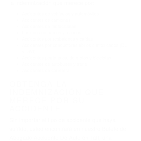
Conducir de manera imprudente
Conducir bajo los efectos del alcohol
Reventón de llanta o neumático
OBTENGA AYUDA LEGAL
DE ABOGADO ACCIDENTE
DE AUTO EN TAFT CA
Nuestros reconocidos y expertos abogados de
lesiones personales en Taft lucharán hasta las
últimas consecuencias para que usted obtenga
la indemnización que merece por:
Accidentes de vehículos y automóviles
Accidentes de camiones
Accidentes de motocicletas
Lesiones en barcos y aviones
Accidentes por resbalones y caídas
Accidentes por conductores ebrios o intoxicados (DUI
y DWI)
Accidentes peatonales, de motos y bicicletas