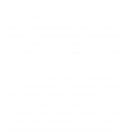
darse cuenta de que tan peligrosas pueden ser
nuestras carreteras! Cualquiera que sea la
causa del accidente, ¡nosotros podemos ayudar!
Cuando una persona se sienta detrás del
volante, nos debe a cada uno de nosotros la
obligación de manejar responsablemente. Si
otro conductor causa un accidente y le causa
daños a usted o a su propiedad, tiene que
hacerse responsable.
ACUSADO NO SIGNIFICA
CULPABLE
Sólo por el hecho de haber recibido un ticket no
significa que usted sea culpable. Nuestro trafico
abogado describirá claramente sus opciones y
le proveerá con su mejor asesoría legal. Él tiene