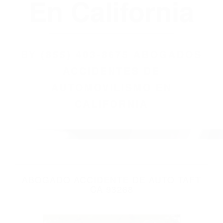
(855) 403-8675
Abogados
Accidentes De
Automovilismo
En California
BY
(855) 403-8675 ABOGADOS
ACCIDENTES DE
AUTOMOVILISMO EN