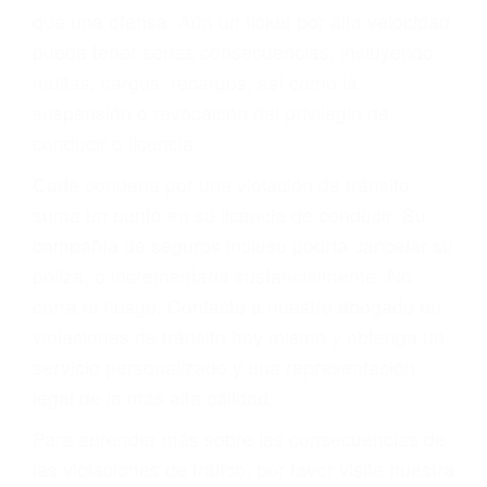
más de 17 años de experiencia legal, los cuales
pondrá a su disposición. Con el soporte de su
experimentado equipo legal, él trabajará para
minimizar las posibles consecuencias negativas
de su violación a las leyes de tránsito.
En los años anteriores, las personas no
dudaban en pagar los tickets de tráfico que les
pusieran y así continuaban con su vida. Hoy, de
todos modos, los tickets de tránsito son más
que una ofensa. Aún un ticket por alta velocidad
puede tener serias consecuencias, incluyendo
multas, cargos, recargos, así como la
suspensión o revocación del privilegio de
conducir o licencia.
Cada condena por una violación de tránsito