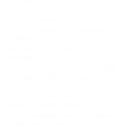
Es triste pero cierto, si usted conduce un
automóvil en nuestras calles y carreteras, tarde
o temprano va a tener un accidente. No importa
qué tan cuidadoso sea, cuando usted conduce,
siempre habrá alguien que no está prestando
atención y puede causar un terrible accidente
automovilístico. Esto es muy factible si usted
conduce regularmente en una de las grandes
ciudades de Taft.
6 PUNTOS IMPORTANTES
1. No es necesario que hable Ingles
2. No es necesario que sea documentado o
ciudadano
3. No importa si tiene un pase/licencia de