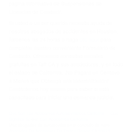
suma un punto en su licencia de conducir. Su
compañía de seguros incluso podría cancelar su
póliza, o incrementarla sustancialmente. No
corra el riesgo. Contacte a nuestro abogado en
violaciones de tránsito hoy mismo y obtenga un
servicio personalizado y una representación
legal de la más alta calidad.
Para aprender más sobre las consecuencias de
las violaciones de tráfico, por favor visite nuestra
página informativa de Suspensiones de
Licencias de Conducir.
Si usted o un ser querido necesita ayuda de
nosotros abogados de accidentes en Houston,
llámenos las 24 horas o haga
clic aquí
para
completar nuestro conveniente Formulario de