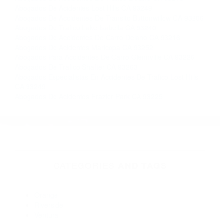
Contacto. Ofrecemos consultas iniciales
gratuitas en Taft CA y sus alrededores, y en todo
el estado de California. ¡No Pagará un Centavo
a Menos que Obtenga una Indemnización!
Contáctenos hoy mismo para saber si está
capacitado para iniciar una demanda judicial.
Que Son Los Accidentes Automovilisticos California
Que
Significa So�ar Con Accidentes California
Más abogados de automóviles en el condado de Kern:
Abogados De Accidentes De Trafico Delano CA 93215
Abogados De Acidentes Lost Hills CA 93249
Abogados De Accidentes De Transito Buttonwillow CA 93206
Abogados De Trafico Lake Isabella CA 93240
Abogados De Accidentes De Carro Delano CA 93216
Abogados De Acidentes Maricopa CA 93252
Abogados Para Accidentes De Carro Glennville CA 93226
Abogados De Trafico Shafter CA 93263
Abogados Especialistas En Accidentes De Trafico Lost Hills
CA 93249