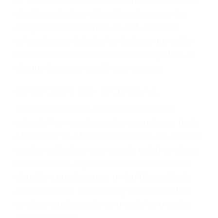
El factor principal que un abogado de lesiones
personales debe determinar, es si el conductor
del vehículo estaba en falta y en qué medida al
momento del accidente. Otros factores que
pueden contribuir a provocar un accidente son
señales de tránsito con visibilidad obstruida,
faltas de atención, fatiga o distracciones del
conductor como el uso del teléfono celular o el
GPS, mal estado de la carretera o condiciones
climáticas desfavorables. Nuestros expertos
abogados de accidentes en Taft, revisarán
exhaustivamente todos los factores que están
involucrados en su caso para que la justicia le
otorgue la compensación que merece.
CHOCAR ES NORMAL