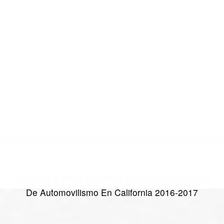
Abogado Accidente De Auto Lake Isabella CA 93240
Abogados De Accidentes De Transito Lebec CA 93243
Abogados De Accidentes De Trafico Kernville CA 93238
CATEGORIES
AND TAGS
Orange
Riverside
Ventura
Santa Barbara
Tulare
Kings
Kern
Fresno
San Luis Obispo
Monterey
Los Angeles