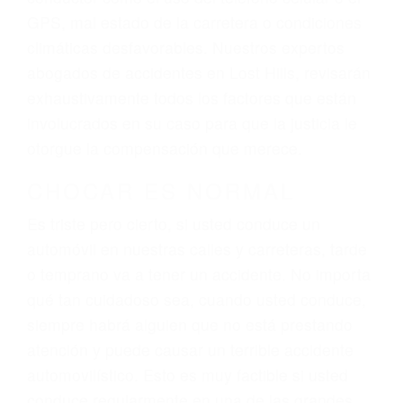
dolor y sufrimiento emocional.
El factor principal que un abogado de lesiones
personales debe determinar, es si el conductor
del vehículo estaba en falta y en qué medida al
momento del accidente. Otros factores que
pueden contribuir a provocar un accidente son
señales de tránsito con visibilidad obstruida,
faltas de atención, fatiga o distracciones del
conductor como el uso del teléfono celular o el
GPS, mal estado de la carretera o condiciones
climáticas desfavorables. Nuestros expertos
abogados de accidentes en Lost Hills, revisarán
exhaustivamente todos los factores que están
involucrados en su caso para que la justicia le
otorgue la compensación que merece.