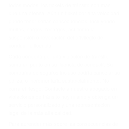
le proveerá con su mejor asesoría legal. Él tiene
más de 17 años de experiencia legal, los cuales
pondrá a su disposición. Con el soporte de su
experimentado equipo legal, él trabajará para
minimizar las posibles consecuencias negativas
de su violación a las leyes de tránsito.
En los años anteriores, las personas no
dudaban en pagar los tickets de tráfico que les
pusieran y así continuaban con su vida. Hoy, de
todos modos, los tickets de tránsito son más
que una ofensa. Aún un ticket por alta velocidad
puede tener serias consecuencias, incluyendo
multas, cargos, recargos, así como la
suspensión o revocación del privilegio de
conducir o licencia.