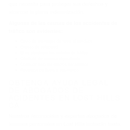
por fallas en el diseño de seguridad de la
carretera, divisor, el hombro, la señalización de
barandas o pobres o la iluminación.
La causa exacta de un accidente de auto no
siempre es evidente. Si su lesión es el resultado
de un accidente de coche, accidente de camión,
accidente de autobús, accidente de motocicleta
o accidente SUV nuestra los abogados de
accidentes de auto encontrará las respuestas
que necesita para proteger sus derechos y
alcanzar la plena indemnización.
Algunas de las causas de los accidentes de
tráfico son evidentes:
Envío de mensajes de texto al conducir
Exceso de velocidad
El no obedecer las señales de tráfico