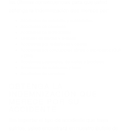
Conducir de manera imprudente
Conducir bajo los efectos del alcohol
Reventón de llanta o neumático
OBTENGA AYUDA LEGAL
DE ABOGADOS DE
ACIDENTES EN LOST HILLS
CA
Nuestros reconocidos y expertos abogados de
lesiones personales en Lost Hills lucharán hasta
las últimas consecuencias para que usted
obtenga la indemnización que merece por:
Accidentes de vehículos y automóviles
Accidentes de camiones
Accidentes de motocicletas
Lesiones en barcos y aviones
Accidentes por resbalones y caídas
Accidentes por conductores ebrios o intoxicados (DUI