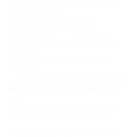
CHOCAR ES NORMAL
Es triste pero cierto, si usted conduce un
automóvil en nuestras calles y carreteras, tarde
o temprano va a tener un accidente. No importa
qué tan cuidadoso sea, cuando usted conduce,
siempre habrá alguien que no está prestando
atención y puede causar un terrible accidente
automovilístico. Esto es muy factible si usted
conduce regularmente en una de las grandes
ciudades de Lost Hills.
6 PUNTOS IMPORTANTES
1. No es necesario que hable Ingles
2. No es necesario que sea documentado o
ciudadano