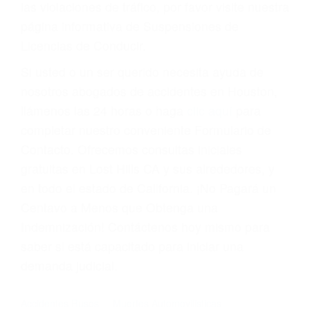
Cada condena por una violación de tránsito
suma un punto en su licencia de conducir. Su
compañía de seguros incluso podría cancelar su
póliza, o incrementarla sustancialmente. No
corra el riesgo. Contacte a nuestro abogado en
violaciones de tránsito hoy mismo y obtenga un
servicio personalizado y una representación
legal de la más alta calidad.
Para aprender más sobre las consecuencias de
las violaciones de tráfico, por favor visite nuestra
página informativa de Suspensiones de
Licencias de Conducir.
Si usted o un ser querido necesita ayuda de
nosotros abogados de accidentes en Houston,
llámenos las 24 horas o haga
clic aquí
para
completar nuestro conveniente Formulario de