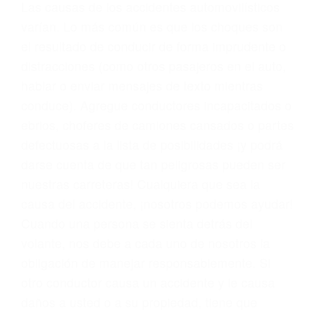
conducta. Cualesquiera que sean los
problemas, nuestros abogados litigantes civiles
preparan los casos como si fueran a ir a juicio.
Oponerse a los abogados y compañías de
seguros saben que estamos dispuestos a tratar
los casos, haciéndolos más propensos a
proponer una solución aceptable. Cuando no
hacen una buena oferta, nuestros abogados
están dispuestos a comparecer ante el tribunal.
Las causas de los accidentes automovilísticos
varían. Lo más común es que los choques son
el resultado de conducir de forma imprudente o
distracciones (como otros pasajeros en el auto,
hablar o enviar mensajes de texto mientras
conduce). Agregue conductores incapacitados o
ebrios, choferes de camiones cansados o partes