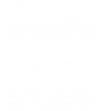
y DWI)
Accidentes peatonales, de motos y bicicletas
Accidentes de autobuses y trene
Accidentes de carretera
OBTENGA LA
INDEMNIZACIÓN QUE
MERECE POR SU
ACCIDENTE
Sin importar el tipo de accidente que haya
sufrido, usted encontrará en nuestro Bufete de
Abogados De Acidentes en Lost Hills, una
agresiva representación legal y una
comprensiva atención personalizada.
Lucharemos incansablemente para que usted
reciba la indemnización que merece por sus
lesiones, gastos médicos futuros, pérdida de
ingresos actuales y/o a futuro y para resarcir su