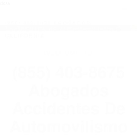
close
Toggl
naviga
(855) 403-8675 ABOGADOS
ACCIDENTES DE AUTOMOVILISMO EN
CALIFORNIA
WELCOME TO