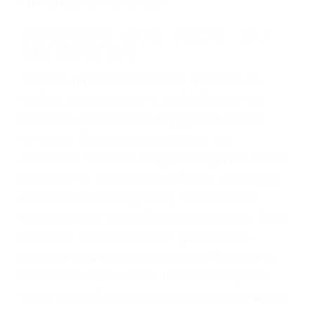
3. No importa si tiene un pase/licencia de
conducción
4. Usted tiene derecho de hacer un reclamo por
sus lesiones aunque no tenga seguro para su
auto.
5. Podemos atenderte en su propio casa, por
teléfono o en nuestra oficina en Lost Hills
6. Las consultas están gratis; solo nos paga
cuando ganamos su caso
PRIMERO QUE TODO: SU
BIENESTAR
También representamos a las personas en
materia de inmigración y las familias de los
fallecidos a causa de la negligencia o mala