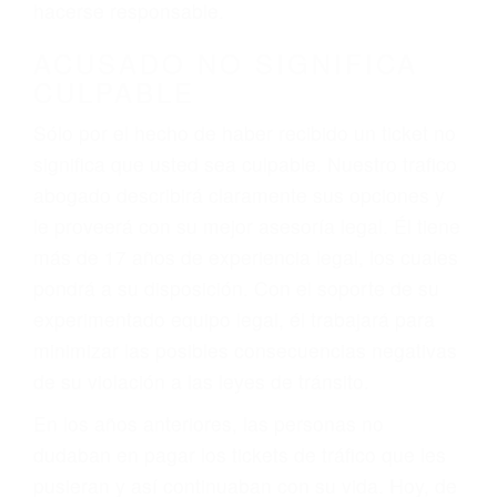
defectuosas a la lista de posibilidades ¡y podrá
darse cuenta de que tan peligrosas pueden ser
nuestras carreteras! Cualquiera que sea la
causa del accidente, ¡nosotros podemos ayudar!
Cuando una persona se sienta detrás del
volante, nos debe a cada uno de nosotros la
obligación de manejar responsablemente. Si
otro conductor causa un accidente y le causa
daños a usted o a su propiedad, tiene que
hacerse responsable.
ACUSADO NO SIGNIFICA
CULPABLE
Sólo por el hecho de haber recibido un ticket no
significa que usted sea culpable. Nuestro trafico
abogado describirá claramente sus opciones y