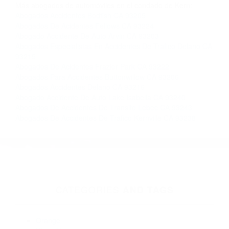
Contacto. Ofrecemos consultas iniciales
gratuitas en Lost Hills CA y sus alrededores, y
en todo el estado de California. ¡No Pagará un
Centavo a Menos que Obtenga una
Indemnización! Contáctenos hoy mismo para
saber si está capacitado para iniciar una
demanda judicial.
Accidentes Rusos
Muertes Automovilisticas
Más abogados de automóviles en el condado de Kern:
Abogados Accidentes Bodfish CA 93205
Abogados De Acidentes Fellows CA 93224
Abogado Accidente De Auto Arvin CA 93203
Abogados Especialistas En Accidentes De Trafico Delano CA
93215
Abogados De Acidentes Frazier Park CA 93222
Abogados Para Accidentes Buttonwillow CA 93206
Abogados Accidentes Delano CA 93216