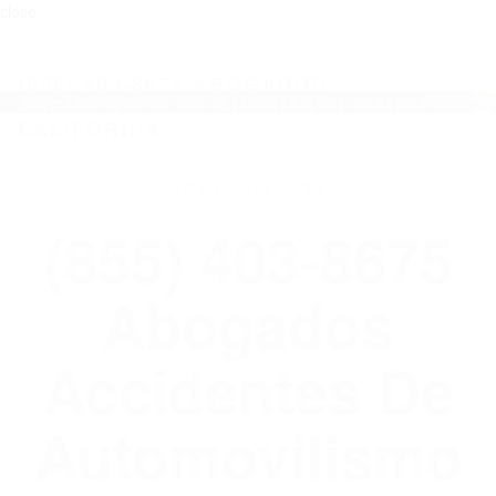
close
Toggl
naviga
(855) 403-8675 ABOGADOS
ACCIDENTES DE AUTOMOVILISMO EN
CALIFORNIA
WELCOME TO