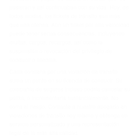
abogado describirá claramente sus opciones y
le proveerá con su mejor asesoría legal. Él tiene
más de 17 años de experiencia legal, los cuales
pondrá a su disposición. Con el soporte de su
experimentado equipo legal, él trabajará para
minimizar las posibles consecuencias negativas
de su violación a las leyes de tránsito.
En los años anteriores, las personas no
dudaban en pagar los tickets de tráfico que les
pusieran y así continuaban con su vida. Hoy, de
todos modos, los tickets de tránsito son más
que una ofensa. Aún un ticket por alta velocidad
puede tener serias consecuencias, incluyendo
multas, cargos, recargos, así como la
suspensión o revocación del privilegio de