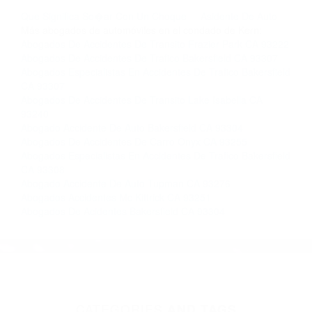
llámenos las 24 horas o haga
clic aquí
para
completar nuestro conveniente Formulario de
Contacto. Ofrecemos consultas iniciales
gratuitas en Bakersfield CA y sus alrededores, y
en todo el estado de California. ¡No Pagará un
Centavo a Menos que Obtenga una
Indemnización! Contáctenos hoy mismo para
saber si está capacitado para iniciar una
demanda judicial.
Que Significa So�ar Con Un Choque
Asidente De Auto
Más abogados de automóviles en el condado de Kern:
Abogados De Accidentes De Transito Frazier Park CA 93222
Abogados De Accidentes De Trafico Bakersfield CA 93307
Abogados Especialistas En Accidentes De Trafico Bakersfield
CA 93307
Abogados De Accidentes De Transito Lake Isabella CA
93240
Abogado Accidente De Auto Bakersfield CA 93304