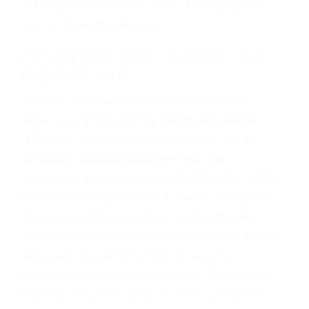
ciudadano
3. No importa si tiene un pase/licencia de
conducción
4. Usted tiene derecho de hacer un reclamo por
sus lesiones aunque no tenga seguro para su
auto.
5. Podemos atenderte en su propio casa, por
teléfono o en nuestra oficina en Bakersfield
6. Las consultas están gratis; solo nos paga
cuando ganamos su caso
PRIMERO QUE TODO: SU
BIENESTAR
También representamos a las personas en
materia de inmigración y las familias de los