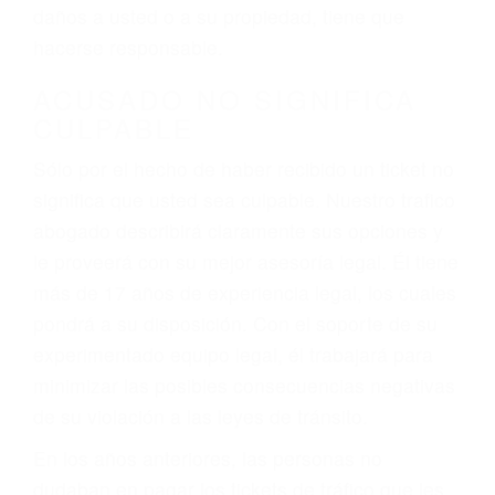
ebrios, choferes de camiones cansados o partes
defectuosas a la lista de posibilidades ¡y podrá
darse cuenta de que tan peligrosas pueden ser
nuestras carreteras! Cualquiera que sea la
causa del accidente, ¡nosotros podemos ayudar!
Cuando una persona se sienta detrás del
volante, nos debe a cada uno de nosotros la
obligación de manejar responsablemente. Si
otro conductor causa un accidente y le causa
daños a usted o a su propiedad, tiene que
hacerse responsable.
ACUSADO NO SIGNIFICA
CULPABLE
Sólo por el hecho de haber recibido un ticket no
significa que usted sea culpable. Nuestro trafico