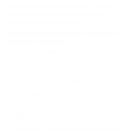
defectuoso. A veces el accidente es causado
por fallas en el diseño de seguridad de la
carretera, divisor, el hombro, la señalización de
barandas o pobres o la iluminación.
La causa exacta de un accidente de auto no
siempre es evidente. Si su lesión es el resultado
de un accidente de coche, accidente de camión,
accidente de autobús, accidente de motocicleta
o accidente SUV nuestra los abogados de
accidentes de auto encontrará las respuestas
que necesita para proteger sus derechos y
alcanzar la plena indemnización.
Algunas de las causas de los accidentes de
tráfico son evidentes:
Envío de mensajes de texto al conducir