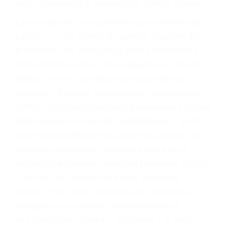
fallecidos a causa de la negligencia o mala
conducta. Cualesquiera que sean los
problemas, nuestros abogados litigantes civiles
preparan los casos como si fueran a ir a juicio.
Oponerse a los abogados y compañías de
seguros saben que estamos dispuestos a tratar
los casos, haciéndolos más propensos a
proponer una solución aceptable. Cuando no
hacen una buena oferta, nuestros abogados
están dispuestos a comparecer ante el tribunal.
Las causas de los accidentes automovilísticos
varían. Lo más común es que los choques son
el resultado de conducir de forma imprudente o
distracciones (como otros pasajeros en el auto,
hablar o enviar mensajes de texto mientras
conduce). Agregue conductores incapacitados o