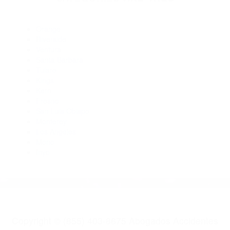
Abogados De Accidentes De Carro Onyx CA 93255
Abogados Especialistas En Accidentes De Trafico Bakersfield
CA 93308
Abogado Accidente De Auto Tupman CA 93276
Abogados Accidentes Mc Kittrick CA 93251
Abogados De Acidentes Bakersfield CA 93304
CATEGORIES
AND TAGS
Orange
Riverside
Ventura
Santa Barbara
Tulare
Kings
Kern