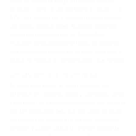
ingresos actuales y/o a futuro y para resarcir su
dolor y sufrimiento emocional.
El factor principal que un abogado de lesiones
personales debe determinar, es si el conductor
del vehículo estaba en falta y en qué medida al
momento del accidente. Otros factores que
pueden contribuir a provocar un accidente son
señales de tránsito con visibilidad obstruida,
faltas de atención, fatiga o distracciones del
conductor como el uso del teléfono celular o el
GPS, mal estado de la carretera o condiciones
climáticas desfavorables. Nuestros expertos
abogados de accidentes en Bakersfield,
revisarán exhaustivamente todos los factores
que están involucrados en su caso para que la