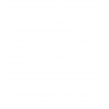
justicia le otorgue la compensación que merece.
CHOCAR ES NORMAL
Es triste pero cierto, si usted conduce un
automóvil en nuestras calles y carreteras, tarde
o temprano va a tener un accidente. No importa
qué tan cuidadoso sea, cuando usted conduce,
siempre habrá alguien que no está prestando
atención y puede causar un terrible accidente
automovilístico. Esto es muy factible si usted
conduce regularmente en una de las grandes
ciudades de Bakersfield.
6 PUNTOS IMPORTANTES
1. No es necesario que hable Ingles
2. No es necesario que sea documentado o