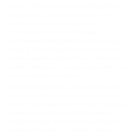
Accidentes por conductores ebrios o intoxicados (DUI
y DWI)
Accidentes peatonales, de motos y bicicletas
Accidentes de autobuses y trene
Accidentes de carretera
OBTENGA LA
INDEMNIZACIÓN QUE
MERECE POR SU
ACCIDENTE
Sin importar el tipo de accidente que haya
sufrido, usted encontrará en nuestro Bufete de
Abogados Accidentes en Bakersfield, una
agresiva representación legal y una
comprensiva atención personalizada.
Lucharemos incansablemente para que usted
reciba la indemnización que merece por sus
lesiones, gastos médicos futuros, pérdida de