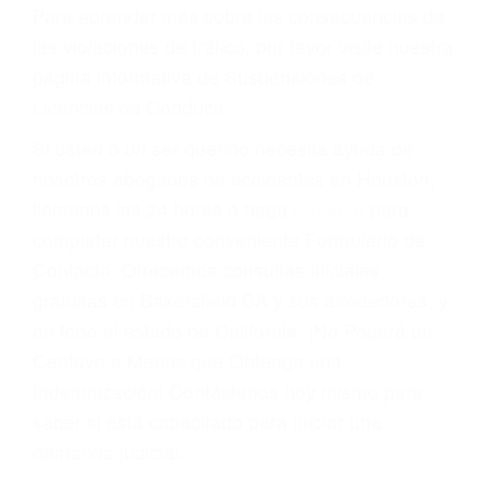
conducir o licencia.
Cada condena por una violación de tránsito
suma un punto en su licencia de conducir. Su
compañía de seguros incluso podría cancelar su
póliza, o incrementarla sustancialmente. No
corra el riesgo. Contacte a nuestro abogado en
violaciones de tránsito hoy mismo y obtenga un
servicio personalizado y una representación
legal de la más alta calidad.
Para aprender más sobre las consecuencias de
las violaciones de tráfico, por favor visite nuestra
página informativa de Suspensiones de
Licencias de Conducir.
Si usted o un ser querido necesita ayuda de
nosotros abogados de accidentes en Houston,