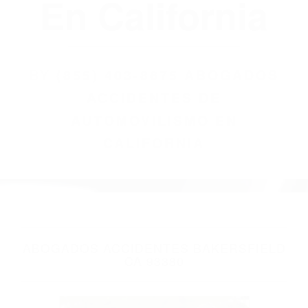
(855) 403-8675
Abogados
Accidentes De
Automovilismo
En California
BY
(855) 403-8675 ABOGADOS
ACCIDENTES DE
AUTOMOVILISMO EN