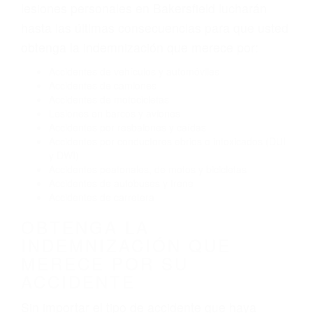
Exceso de velocidad
El no obedecer las señales de tráfico
Conducir de manera imprudente
Conducir bajo los efectos del alcohol
Reventón de llanta o neumático
OBTENGA AYUDA LEGAL
DE ABOGADOS
ACCIDENTES EN
BAKERSFIELD CA
Nuestros reconocidos y expertos abogados de
lesiones personales en Bakersfield lucharán
hasta las últimas consecuencias para que usted
obtenga la indemnización que merece por:
Accidentes de vehículos y automóviles
Accidentes de camiones
Accidentes de motocicletas
Lesiones en barcos y aviones
Accidentes por resbalones y caídas