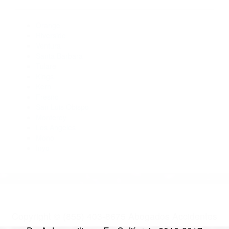
Abogados De Trafico Arvin CA 93203
Abogados De Accidentes De Transito Wasco CA 93280
Abogado Accidente De Auto Bakersfield CA 93311
Abogado Accidente De Auto Lake Isabella CA 93240
Abogado Accidente De Auto Bakersfield CA 93302
Abogado Accidente De Auto Tupman CA 93276
CATEGORIES
AND TAGS
Orange
Riverside
Ventura
Santa Barbara
Tulare
Kings
Kern