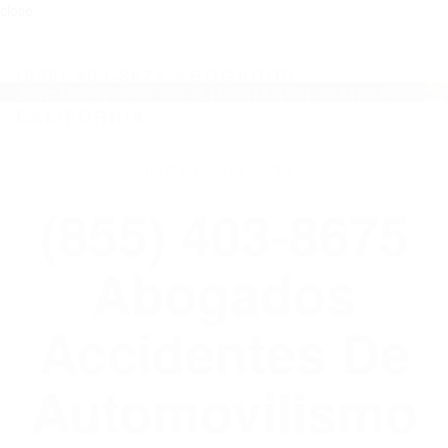
close
Toggl
naviga
(855) 403-8675 ABOGADOS
ACCIDENTES DE AUTOMOVILISMO EN
CALIFORNIA
WELCOME TO