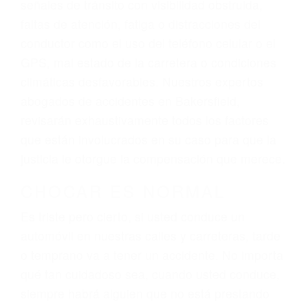
reciba la indemnización que merece por sus
lesiones, gastos médicos futuros, pérdida de
ingresos actuales y/o a futuro y para resarcir su
dolor y sufrimiento emocional.
El factor principal que un abogado de lesiones
personales debe determinar, es si el conductor
del vehículo estaba en falta y en qué medida al
momento del accidente. Otros factores que
pueden contribuir a provocar un accidente son
señales de tránsito con visibilidad obstruida,
faltas de atención, fatiga o distracciones del
conductor como el uso del teléfono celular o el
GPS, mal estado de la carretera o condiciones
climáticas desfavorables. Nuestros expertos
abogados de accidentes en Bakersfield,
revisarán exhaustivamente todos los factores