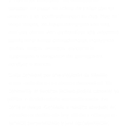
significa que usted sea culpable. Nuestro trafico
abogado describirá claramente sus opciones y
le proveerá con su mejor asesoría legal. Él tiene
más de 17 años de experiencia legal, los cuales
pondrá a su disposición. Con el soporte de su
experimentado equipo legal, él trabajará para
minimizar las posibles consecuencias negativas
de su violación a las leyes de tránsito.
En los años anteriores, las personas no
dudaban en pagar los tickets de tráfico que les
pusieran y así continuaban con su vida. Hoy, de
todos modos, los tickets de tránsito son más
que una ofensa. Aún un ticket por alta velocidad
puede tener serias consecuencias, incluyendo
multas, cargos, recargos, así como la