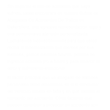
Lesiones en barcos y aviones
Accidentes por resbalones y caídas
Accidentes por conductores ebrios o intoxicados (DUI
y DWI)
Accidentes peatonales, de motos y bicicletas
Accidentes de autobuses y trene
Accidentes de carretera
OBTENGA LA
INDEMNIZACIÓN QUE
MERECE POR SU
ACCIDENTE
Sin importar el tipo de accidente que haya
sufrido, usted encontrará en nuestro Bufete de
Abogados De Accidentes De Trafico en
Bakersfield, una agresiva representación legal y
una comprensiva atención personalizada.
Lucharemos incansablemente para que usted