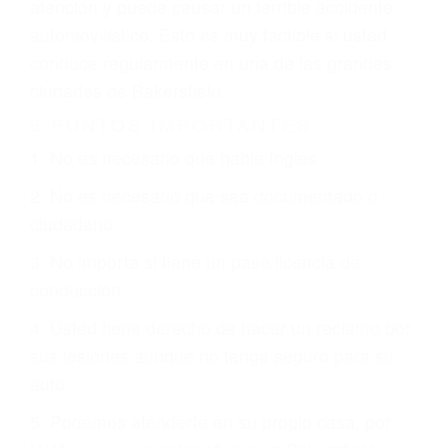
que están involucrados en su caso para que la
justicia le otorgue la compensación que merece.
CHOCAR ES NORMAL
Es triste pero cierto, si usted conduce un
automóvil en nuestras calles y carreteras, tarde
o temprano va a tener un accidente. No importa
qué tan cuidadoso sea, cuando usted conduce,
siempre habrá alguien que no está prestando
atención y puede causar un terrible accidente
automovilístico. Esto es muy factible si usted
conduce regularmente en una de las grandes
ciudades de Bakersfield.
6 PUNTOS IMPORTANTES
1. No es necesario que hable Ingles