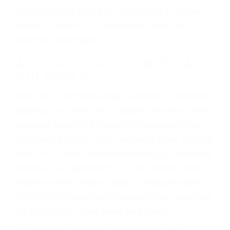
conduce). Agregue conductores incapacitados o
ebrios, choferes de camiones cansados o partes
defectuosas a la lista de posibilidades ¡y podrá
darse cuenta de que tan peligrosas pueden ser
nuestras carreteras! Cualquiera que sea la
causa del accidente, ¡nosotros podemos ayudar!
Cuando una persona se sienta detrás del
volante, nos debe a cada uno de nosotros la
obligación de manejar responsablemente. Si
otro conductor causa un accidente y le causa
daños a usted o a su propiedad, tiene que
hacerse responsable.
ACUSADO NO SIGNIFICA
CULPABLE
Sólo por el hecho de haber recibido un ticket no