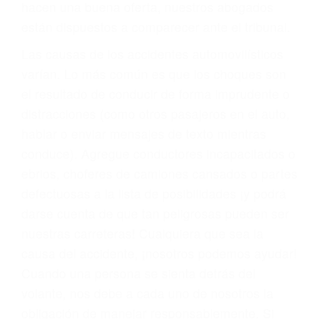
materia de inmigración y las familias de los
fallecidos a causa de la negligencia o mala
conducta. Cualesquiera que sean los
problemas, nuestros abogados litigantes civiles
preparan los casos como si fueran a ir a juicio.
Oponerse a los abogados y compañías de
seguros saben que estamos dispuestos a tratar
los casos, haciéndolos más propensos a
proponer una solución aceptable. Cuando no
hacen una buena oferta, nuestros abogados
están dispuestos a comparecer ante el tribunal.
Las causas de los accidentes automovilísticos
varían. Lo más común es que los choques son
el resultado de conducir de forma imprudente o
distracciones (como otros pasajeros en el auto,
hablar o enviar mensajes de texto mientras