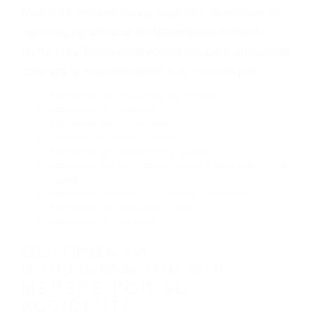
Envío de mensajes de texto al conducir
Exceso de velocidad
El no obedecer las señales de tráfico
Conducir de manera imprudente
Conducir bajo los efectos del alcohol
Reventón de llanta o neumático
OBTENGA AYUDA LEGAL
DE ABOGADOS DE
ACCIDENTES DE TRAFICO
EN BAKERSFIELD CA
Nuestros reconocidos y expertos abogados de
lesiones personales en Bakersfield lucharán
hasta las últimas consecuencias para que usted
obtenga la indemnización que merece por:
Accidentes de vehículos y automóviles
Accidentes de camiones
Accidentes de motocicletas