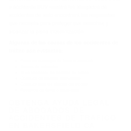
defecto parte tal como un neumático
defectuoso. A veces el accidente es causado
por fallas en el diseño de seguridad de la
carretera, divisor, el hombro, la señalización de
barandas o pobres o la iluminación.
La causa exacta de un accidente de auto no
siempre es evidente. Si su lesión es el resultado
de un accidente de coche, accidente de camión,
accidente de autobús, accidente de motocicleta
o accidente SUV nuestra los abogados de
accidentes de auto encontrará las respuestas
que necesita para proteger sus derechos y
alcanzar la plena indemnización.
Algunas de las causas de los accidentes de
tráfico son evidentes: