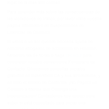
suspensión o revocación del privilegio de
conducir o licencia.
Cada condena por una violación de tránsito
suma un punto en su licencia de conducir. Su
compañía de seguros incluso podría cancelar su
póliza, o incrementarla sustancialmente. No
corra el riesgo. Contacte a nuestro abogado en
violaciones de tránsito hoy mismo y obtenga un
servicio personalizado y una representación
legal de la más alta calidad.
Para aprender más sobre las consecuencias de
las violaciones de tráfico, por favor visite nuestra
página informativa de Suspensiones de
Licencias de Conducir.
Si usted o un ser querido necesita ayuda de