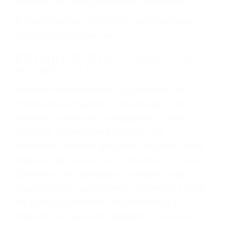
2. No es necesario que sea documentado o
ciudadano
3. No importa si tiene un pase/licencia de
conducción
4. Usted tiene derecho de hacer un reclamo por
sus lesiones aunque no tenga seguro para su
auto.
5. Podemos atenderte en su propio casa, por
teléfono o en nuestra oficina en Bakersfield
6. Las consultas están gratis; solo nos paga
cuando ganamos su caso
PRIMERO QUE TODO: SU
BIENESTAR
También representamos a las personas en