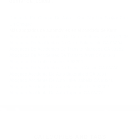
nosotros abogados de accidentes en Houston,
llámenos las 24 horas o haga
clic aquí
para
completar nuestro conveniente Formulario de
Contacto. Ofrecemos consultas iniciales
gratuitas en Bakersfield CA y sus alrededores, y
en todo el estado de California. ¡No Pagará un
Centavo a Menos que Obtenga una
Indemnización! Contáctenos hoy mismo para
saber si está capacitado para iniciar una
demanda judicial.
Demanda Por Choque De Auto
Que Significa So�ar Con
Un Choque
Más abogados de automóviles en el condado de Kern:
Abogados Para Accidentes De Carro Buttonwillow CA 93206
Abogados De Accidentes De Carro Bakersfield CA 93304
Abogados De Accidentes De Transito Maricopa CA 93252
Abogados De Accidentes De Transito Arvin CA 93203