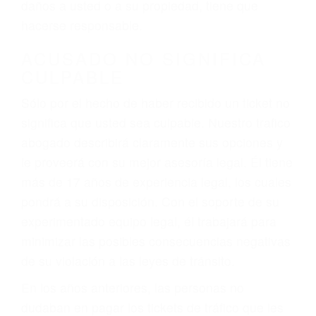
ebrios, choferes de camiones cansados o partes
defectuosas a la lista de posibilidades ¡y podrá
darse cuenta de que tan peligrosas pueden ser
nuestras carreteras! Cualquiera que sea la
causa del accidente, ¡nosotros podemos ayudar!
Cuando una persona se sienta detrás del
volante, nos debe a cada uno de nosotros la
obligación de manejar responsablemente. Si
otro conductor causa un accidente y le causa
daños a usted o a su propiedad, tiene que
hacerse responsable.
ACUSADO NO SIGNIFICA
CULPABLE
Sólo por el hecho de haber recibido un ticket no
significa que usted sea culpable. Nuestro trafico