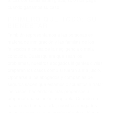
3. No importa si tiene un pase/licencia de
conducción
4. Usted tiene derecho de hacer un reclamo por
sus lesiones aunque no tenga seguro para su
auto.
5. Podemos atenderte en su propio casa, por
teléfono o en nuestra oficina en Boron
6. Las consultas están gratis; solo nos paga
cuando ganamos su caso
PRIMERO QUE TODO: SU
BIENESTAR
También representamos a las personas en
materia de inmigración y las familias de los