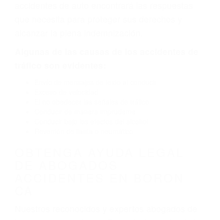
defectuoso. A veces el accidente es causado
por fallas en el diseño de seguridad de la
carretera, divisor, el hombro, la señalización de
barandas o pobres o la iluminación.
La causa exacta de un accidente de auto no
siempre es evidente. Si su lesión es el resultado
de un accidente de coche, accidente de camión,
accidente de autobús, accidente de motocicleta
o accidente SUV nuestra los abogados de
accidentes de auto encontrará las respuestas
que necesita para proteger sus derechos y
alcanzar la plena indemnización.
Algunas de las causas de los accidentes de
tráfico son evidentes:
Envío de mensajes de texto al conducir
Exceso de velocidad