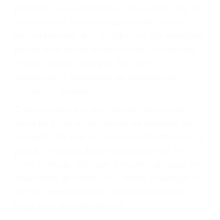
abogado describirá claramente sus opciones y
le proveerá con su mejor asesoría legal. Él tiene
más de 17 años de experiencia legal, los cuales
pondrá a su disposición. Con el soporte de su
experimentado equipo legal, él trabajará para
minimizar las posibles consecuencias negativas
de su violación a las leyes de tránsito.
En los años anteriores, las personas no
dudaban en pagar los tickets de tráfico que les
pusieran y así continuaban con su vida. Hoy, de
todos modos, los tickets de tránsito son más
que una ofensa. Aún un ticket por alta velocidad
puede tener serias consecuencias, incluyendo
multas, cargos, recargos, así como la
suspensión o revocación del privilegio de
conducir o licencia.