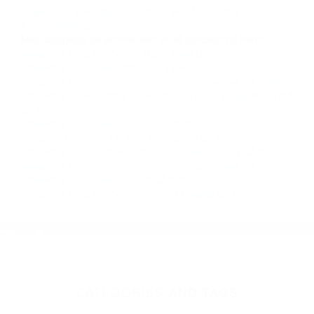
completar nuestro conveniente Formulario de
Contacto. Ofrecemos consultas iniciales
gratuitas en Boron CA y sus alrededores, y en
todo el estado de California. ¡No Pagará un
Centavo a Menos que Obtenga una
Indemnización! Contáctenos hoy mismo para
saber si está capacitado para iniciar una
demanda judicial.
So�ar Con Atropello
Lesiones Por Accidentes
Automovilisticos
Más abogados de automóviles en el condado de Kern:
Abogados Para Accidentes Bakersfield CA 93384
Abogados De Trafico Lebec CA 93243
Abogados De Accidentes De Trafico Buttonwillow CA 93206
Abogados Especialistas En Accidentes De Trafico Bakersfield
CA 93388
Abogados De Trafico Edison CA 93220