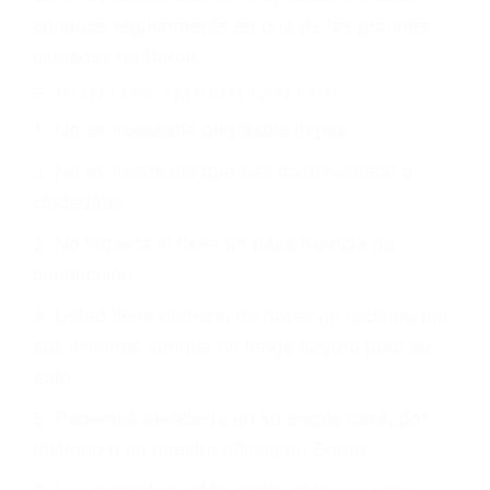
otorgue la compensación que merece.
CHOCAR ES NORMAL
Es triste pero cierto, si usted conduce un
automóvil en nuestras calles y carreteras, tarde
o temprano va a tener un accidente. No importa
qué tan cuidadoso sea, cuando usted conduce,
siempre habrá alguien que no está prestando
atención y puede causar un terrible accidente
automovilístico. Esto es muy factible si usted
conduce regularmente en una de las grandes
ciudades de Boron.
6 PUNTOS IMPORTANTES
1. No es necesario que hable Ingles
2. No es necesario que sea documentado o
ciudadano