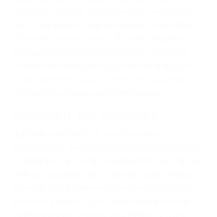
actuales y/o a futuro y para resarcir su dolor y
sufrimiento emocional.
El factor principal que un abogado de lesiones
personales debe determinar, es si el conductor
del vehículo estaba en falta y en qué medida al
momento del accidente. Otros factores que
pueden contribuir a provocar un accidente son
señales de tránsito con visibilidad obstruida,
faltas de atención, fatiga o distracciones del
conductor como el uso del teléfono celular o el
GPS, mal estado de la carretera o condiciones
climáticas desfavorables. Nuestros expertos
abogados de accidentes en Boron, revisarán
exhaustivamente todos los factores que están
involucrados en su caso para que la justicia le