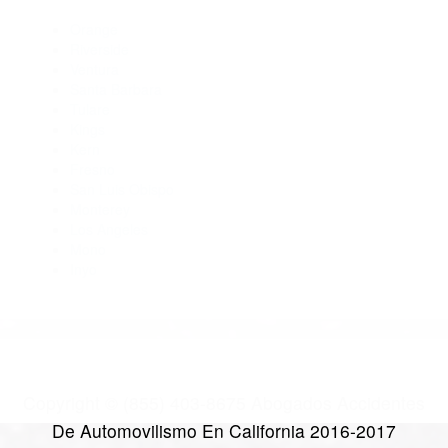
Abogado Accidente De Auto Bakersfield CA 93305
Abogados De Accidentes De Carro California City CA 93505
Abogados De Accidentes De Transito Bakersfield CA 93390
Abogados De Trafico Lamont CA 93241
Abogados Para Accidentes Wofford Heights CA 93285
CATEGORIES
AND TAGS
Orange
Riverside
Ventura
Santa Barbara
Tulare
Kings
Kern
Fresno
San Luis Obispo