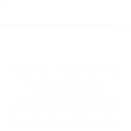
close
Toggl
naviga
(855) 403-8675 ABOGADOS
ACCIDENTES DE AUTOMOVILISMO EN
CALIFORNIA
WELCOME TO