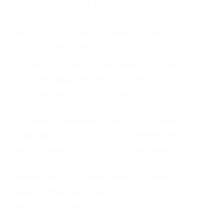
Cada condena por una violación de tránsito
suma un punto en su licencia de conducir. Su
compañía de seguros incluso podría cancelar su
póliza, o incrementarla sustancialmente. No
corra el riesgo. Contacte a nuestro abogado en
violaciones de tránsito hoy mismo y obtenga un
servicio personalizado y una representación
legal de la más alta calidad.
Para aprender más sobre las consecuencias de
las violaciones de tráfico, por favor visite nuestra
página informativa de Suspensiones de
Licencias de Conducir.
Si usted o un ser querido necesita ayuda de
nosotros abogados de accidentes en Houston,
llámenos las 24 horas o haga
clic aquí
para