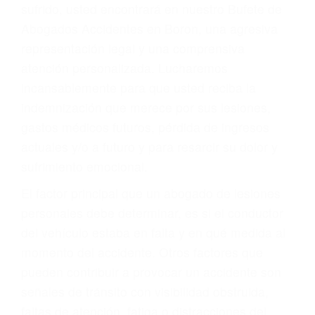
Accidentes por conductores ebrios o intoxicados (DUI
y DWI)
Accidentes peatonales, de motos y bicicletas
Accidentes de autobuses y trene
Accidentes de carretera
OBTENGA LA
INDEMNIZACIÓN QUE
MERECE POR SU
ACCIDENTE
Sin importar el tipo de accidente que haya
sufrido, usted encontrará en nuestro Bufete de
Abogados Accidentes en Boron, una agresiva
representación legal y una comprensiva
atención personalizada. Lucharemos
incansablemente para que usted reciba la
indemnización que merece por sus lesiones,
gastos médicos futuros, pérdida de ingresos