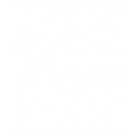
fallecidos a causa de la negligencia o mala
conducta. Cualesquiera que sean los
problemas, nuestros abogados litigantes civiles
preparan los casos como si fueran a ir a juicio.
Oponerse a los abogados y compañías de
seguros saben que estamos dispuestos a tratar
los casos, haciéndolos más propensos a
proponer una solución aceptable. Cuando no
hacen una buena oferta, nuestros abogados
están dispuestos a comparecer ante el tribunal.
Las causas de los accidentes automovilísticos
varían. Lo más común es que los choques son
el resultado de conducir de forma imprudente o
distracciones (como otros pasajeros en el auto,
hablar o enviar mensajes de texto mientras
conduce). Agregue conductores incapacitados o