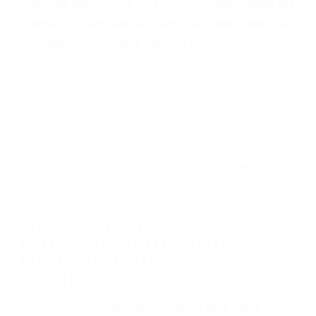
El no obedecer las señales de tráfico
Conducir de manera imprudente
Conducir bajo los efectos del alcohol
Reventón de llanta o neumático
OBTENGA AYUDA LEGAL
DE ABOGADOS
ACCIDENTES EN BORON
CA
Nuestros reconocidos y expertos abogados de
lesiones personales en Boron lucharán hasta las
últimas consecuencias para que usted obtenga
la indemnización que merece por:
Accidentes de vehículos y automóviles
Accidentes de camiones
Accidentes de motocicletas
Lesiones en barcos y aviones
Accidentes por resbalones y caídas