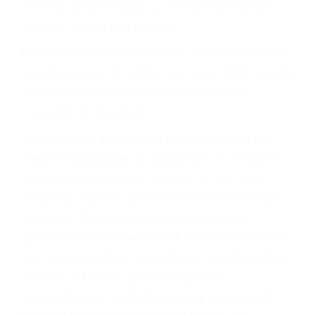
multas, cargos, recargos, así como la
suspensión o revocación del privilegio de
conducir o licencia.
Cada condena por una violación de tránsito
suma un punto en su licencia de conducir. Su
compañía de seguros incluso podría cancelar su
póliza, o incrementarla sustancialmente. No
corra el riesgo. Contacte a nuestro abogado en
violaciones de tránsito hoy mismo y obtenga un
servicio personalizado y una representación
legal de la más alta calidad.
Para aprender más sobre las consecuencias de
las violaciones de tráfico, por favor visite nuestra
página informativa de Suspensiones de
Licencias de Conducir.