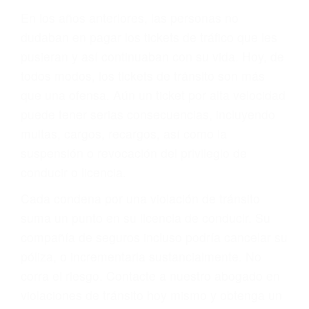
Sólo por el hecho de haber recibido un ticket no
significa que usted sea culpable. Nuestro trafico
abogado describirá claramente sus opciones y
le proveerá con su mejor asesoría legal. Él tiene
más de 17 años de experiencia legal, los cuales
pondrá a su disposición. Con el soporte de su
experimentado equipo legal, él trabajará para
minimizar las posibles consecuencias negativas
de su violación a las leyes de tránsito.
En los años anteriores, las personas no
dudaban en pagar los tickets de tráfico que les
pusieran y así continuaban con su vida. Hoy, de
todos modos, los tickets de tránsito son más
que una ofensa. Aún un ticket por alta velocidad
puede tener serias consecuencias, incluyendo