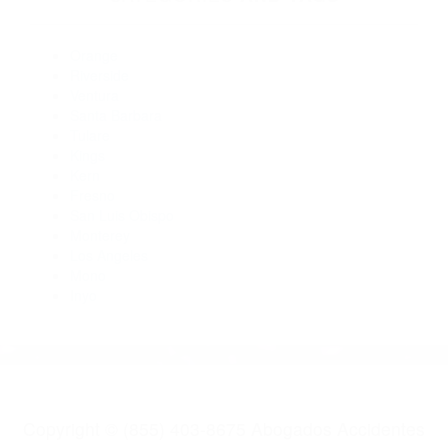
Abogados De Accidentes De Carro Bodfish CA 93205
Abogados Para Accidentes De Carro Arvin CA 93203
Abogados De Accidentes De Trafico Bodfish CA 93205
Abogados Accidentes Bodfish CA 93205
Abogados Accidentes Buttonwillow CA 93206
Abogados De Accidentes De Trafico Buttonwillow CA 93206
CATEGORIES
AND TAGS
Orange
Riverside
Ventura
Santa Barbara
Tulare
Kings
Kern