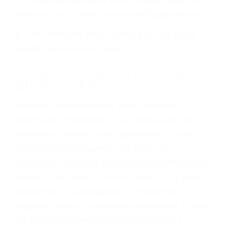
2. No es necesario que sea documentado o
ciudadano
3. No importa si tiene un pase/licencia de
conducción
4. Usted tiene derecho de hacer un reclamo por
sus lesiones aunque no tenga seguro para su
auto.
5. Podemos atenderte en su propio casa, por
teléfono o en nuestra oficina en Buttonwillow
6. Las consultas están gratis; solo nos paga
cuando ganamos su caso
PRIMERO QUE TODO: SU
BIENESTAR