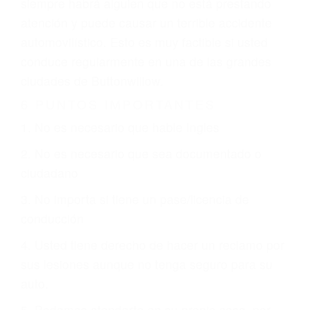
revisarán exhaustivamente todos los factores
que están involucrados en su caso para que la
justicia le otorgue la compensación que merece.
CHOCAR ES NORMAL
Es triste pero cierto, si usted conduce un
automóvil en nuestras calles y carreteras, tarde
o temprano va a tener un accidente. No importa
qué tan cuidadoso sea, cuando usted conduce,
siempre habrá alguien que no está prestando
atención y puede causar un terrible accidente
automovilístico. Esto es muy factible si usted
conduce regularmente en una de las grandes
ciudades de Buttonwillow.
6 PUNTOS IMPORTANTES
1. No es necesario que hable Ingles