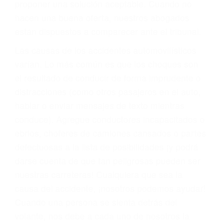
También representamos a las personas en
materia de inmigración y las familias de los
fallecidos a causa de la negligencia o mala
conducta. Cualesquiera que sean los
problemas, nuestros abogados litigantes civiles
preparan los casos como si fueran a ir a juicio.
Oponerse a los abogados y compañías de
seguros saben que estamos dispuestos a tratar
los casos, haciéndolos más propensos a
proponer una solución aceptable. Cuando no
hacen una buena oferta, nuestros abogados
están dispuestos a comparecer ante el tribunal.
Las causas de los accidentes automovilísticos
varían. Lo más común es que los choques son
el resultado de conducir de forma imprudente o
distracciones (como otros pasajeros en el auto,