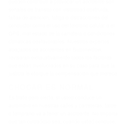
Lucharemos incansablemente para que usted
reciba la indemnización que merece por sus
lesiones, gastos médicos futuros, pérdida de
ingresos actuales y/o a futuro y para resarcir su
dolor y sufrimiento emocional.
El factor principal que un abogado de lesiones
personales debe determinar, es si el conductor
del vehículo estaba en falta y en qué medida al
momento del accidente. Otros factores que
pueden contribuir a provocar un accidente son
señales de tránsito con visibilidad obstruida,
faltas de atención, fatiga o distracciones del
conductor como el uso del teléfono celular o el
GPS, mal estado de la carretera o condiciones
climáticas desfavorables. Nuestros expertos
abogados de accidentes en Buttonwillow,