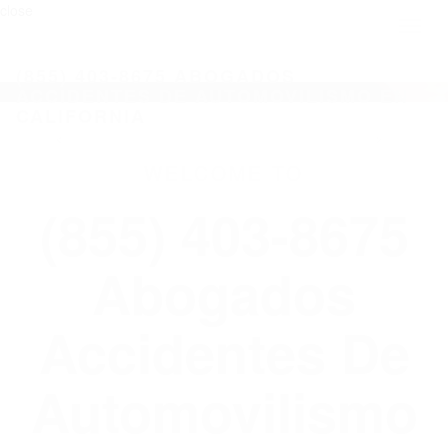
close
Toggl
naviga
(855) 403-8675 ABOGADOS
ACCIDENTES DE AUTOMOVILISMO EN
CALIFORNIA
WELCOME TO