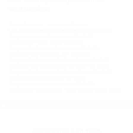
Si usted o un ser querido necesita ayuda de
nosotros abogados de accidentes en Houston,
llámenos las 24 horas o haga
clic aquí
para
completar nuestro conveniente Formulario de
Contacto. Ofrecemos consultas iniciales
gratuitas en Buttonwillow CA y sus alrededores,
y en todo el estado de California. ¡No Pagará un
Centavo a Menos que Obtenga una
Indemnización! Contáctenos hoy mismo para
saber si está capacitado para iniciar una
demanda judicial.
Que Es Accidente
Volcaduras De Autos
Más abogados de automóviles en el condado de Kern:
Abogado Accidente De Auto Arvin CA 93203
Abogados De Trafico Bodfish CA 93205
Abogados De Acidentes Buttonwillow CA 93206
Abogados Para Accidentes Arvin CA 93203