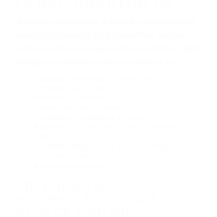
tráfico son evidentes:
Envío de mensajes de texto al conducir
Exceso de velocidad
El no obedecer las señales de tráfico
Conducir de manera imprudente
Conducir bajo los efectos del alcohol
Reventón de llanta o neumático
OBTENGA AYUDA LEGAL
DE ABOGADOS DE
ACCIDENTES DE TRAFICO
EN BUTTONWILLOW CA
Nuestros reconocidos y expertos abogados de
lesiones personales en Buttonwillow lucharán
hasta las últimas consecuencias para que usted
obtenga la indemnización que merece por:
Accidentes de vehículos y automóviles
Accidentes de camiones