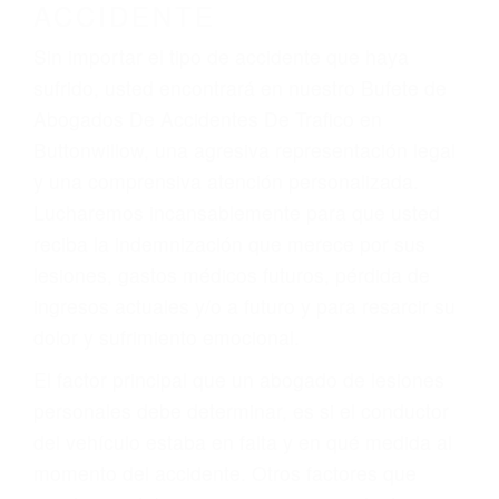
Accidentes de motocicletas
Lesiones en barcos y aviones
Accidentes por resbalones y caídas
Accidentes por conductores ebrios o intoxicados (DUI
y DWI)
Accidentes peatonales, de motos y bicicletas
Accidentes de autobuses y trene
Accidentes de carretera
OBTENGA LA
INDEMNIZACIÓN QUE
MERECE POR SU
ACCIDENTE
Sin importar el tipo de accidente que haya
sufrido, usted encontrará en nuestro Bufete de
Abogados De Accidentes De Trafico en
Buttonwillow, una agresiva representación legal
y una comprensiva atención personalizada.