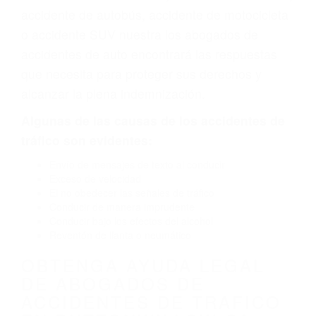
diseño defectuoso o por un defecto de
fabricación o un defecto parte tal como un
neumático defectuoso. A veces el accidente es
causado por fallas en el diseño de seguridad de
la carretera, divisor, el hombro, la señalización
de barandas o pobres o la iluminación.
La causa exacta de un accidente de auto no
siempre es evidente. Si su lesión es el resultado
de un accidente de coche, accidente de camión,
accidente de autobús, accidente de motocicleta
o accidente SUV nuestra los abogados de
accidentes de auto encontrará las respuestas
que necesita para proteger sus derechos y
alcanzar la plena indemnización.
Algunas de las causas de los accidentes de