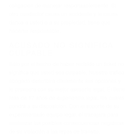
hablar o enviar mensajes de texto mientras
conduce). Agregue conductores incapacitados o
ebrios, choferes de camiones cansados o partes
defectuosas a la lista de posibilidades ¡y podrá
darse cuenta de que tan peligrosas pueden ser
nuestras carreteras! Cualquiera que sea la
causa del accidente, ¡nosotros podemos ayudar!
Cuando una persona se sienta detrás del
volante, nos debe a cada uno de nosotros la
obligación de manejar responsablemente. Si
otro conductor causa un accidente y le causa
daños a usted o a su propiedad, tiene que
hacerse responsable.
ACUSADO NO SIGNIFICA
CULPABLE