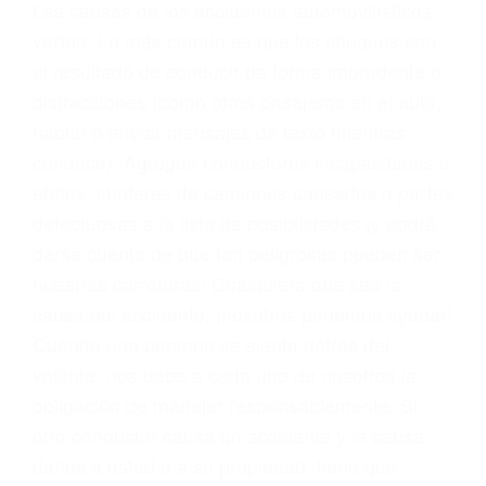
conducta. Cualesquiera que sean los
problemas, nuestros abogados litigantes civiles
preparan los casos como si fueran a ir a juicio.
Oponerse a los abogados y compañías de
seguros saben que estamos dispuestos a tratar
los casos, haciéndolos más propensos a
proponer una solución aceptable. Cuando no
hacen una buena oferta, nuestros abogados
están dispuestos a comparecer ante el tribunal.
Las causas de los accidentes automovilísticos
varían. Lo más común es que los choques son
el resultado de conducir de forma imprudente o
distracciones (como otros pasajeros en el auto,
hablar o enviar mensajes de texto mientras
conduce). Agregue conductores incapacitados o
ebrios, choferes de camiones cansados o partes