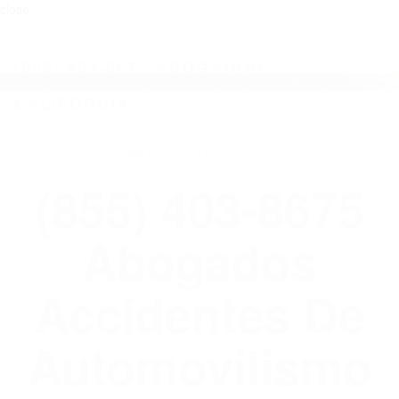
close
Toggl
naviga
(855) 403-8675 ABOGADOS
ACCIDENTES DE AUTOMOVILISMO EN
CALIFORNIA
WELCOME TO