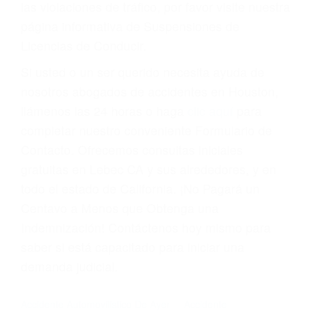
Cada condena por una violación de tránsito
suma un punto en su licencia de conducir. Su
compañía de seguros incluso podría cancelar su
póliza, o incrementarla sustancialmente. No
corra el riesgo. Contacte a nuestro abogado en
violaciones de tránsito hoy mismo y obtenga un
servicio personalizado y una representación
legal de la más alta calidad.
Para aprender más sobre las consecuencias de
las violaciones de tráfico, por favor visite nuestra
página informativa de Suspensiones de
Licencias de Conducir.
Si usted o un ser querido necesita ayuda de
nosotros abogados de accidentes en Houston,
llámenos las 24 horas o haga
clic aquí
para
completar nuestro conveniente Formulario de