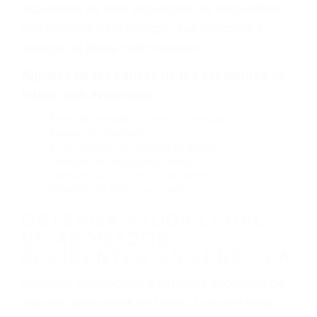
defectuoso. A veces el accidente es causado
por fallas en el diseño de seguridad de la
carretera, divisor, el hombro, la señalización de
barandas o pobres o la iluminación.
La causa exacta de un accidente de auto no
siempre es evidente. Si su lesión es el resultado
de un accidente de coche, accidente de camión,
accidente de autobús, accidente de motocicleta
o accidente SUV nuestra los abogados de
accidentes de auto encontrará las respuestas
que necesita para proteger sus derechos y
alcanzar la plena indemnización.
Algunas de las causas de los accidentes de
tráfico son evidentes:
Envío de mensajes de texto al conducir
Exceso de velocidad