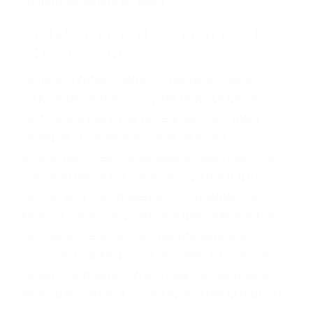
3. No importa si tiene un pase/licencia de
conducción
4. Usted tiene derecho de hacer un reclamo por
sus lesiones aunque no tenga seguro para su
auto.
5. Podemos atenderte en su propio casa, por
teléfono o en nuestra oficina en Lebec
6. Las consultas están gratis; solo nos paga
cuando ganamos su caso
PRIMERO QUE TODO: SU
BIENESTAR
También representamos a las personas en
materia de inmigración y las familias de los
fallecidos a causa de la negligencia o mala