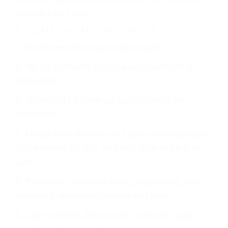
CHOCAR ES NORMAL
Es triste pero cierto, si usted conduce un
automóvil en nuestras calles y carreteras, tarde
o temprano va a tener un accidente. No importa
qué tan cuidadoso sea, cuando usted conduce,
siempre habrá alguien que no está prestando
atención y puede causar un terrible accidente
automovilístico. Esto es muy factible si usted
conduce regularmente en una de las grandes
ciudades de Lebec.
6 PUNTOS IMPORTANTES
1. No es necesario que hable Ingles
2. No es necesario que sea documentado o
ciudadano