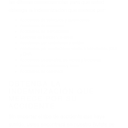
El no obedecer las señales de tráfico
Conducir de manera imprudente
Conducir bajo los efectos del alcohol
Reventón de llanta o neumático
OBTENGA AYUDA LEGAL
DE ABOGADOS
ACCIDENTES EN LEBEC CA
Nuestros reconocidos y expertos abogados de
lesiones personales en Lebec lucharán hasta
las últimas consecuencias para que usted
obtenga la indemnización que merece por:
Accidentes de vehículos y automóviles
Accidentes de camiones
Accidentes de motocicletas
Lesiones en barcos y aviones
Accidentes por resbalones y caídas
Accidentes por conductores ebrios o intoxicados (DUI
y DWI)