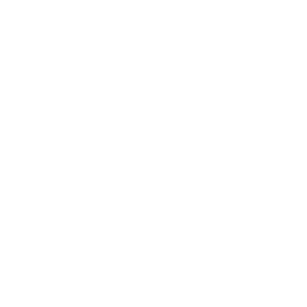
Contacto. Ofrecemos consultas iniciales
gratuitas en Lebec CA y sus alrededores, y en
todo el estado de California. ¡No Pagará un
Centavo a Menos que Obtenga una
Indemnización! Contáctenos hoy mismo para
saber si está capacitado para iniciar una
demanda judicial.
Accidente Automovilistico De Ayer
Accidente
Automovilistico
Más abogados de automóviles en el condado de Kern:
Abogados Accidentes Delano CA 93215
Abogados De Accidentes De Transito Lake Isabella CA
93240
Abogados De Accidentes De Carro Frazier Park CA 93225
Abogados Especialistas En Accidentes De Trafico Fellows CA
93224
Abogados Para Accidentes De Carro Arvin CA 93203