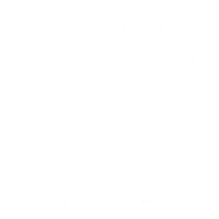
defectuosas a la lista de posibilidades ¡y podrá
darse cuenta de que tan peligrosas pueden ser
nuestras carreteras! Cualquiera que sea la
causa del accidente, ¡nosotros podemos ayudar!
Cuando una persona se sienta detrás del
volante, nos debe a cada uno de nosotros la
obligación de manejar responsablemente. Si
otro conductor causa un accidente y le causa
daños a usted o a su propiedad, tiene que
hacerse responsable.
ACUSADO NO SIGNIFICA
CULPABLE
Sólo por el hecho de haber recibido un ticket no
significa que usted sea culpable. Nuestro trafico
abogado describirá claramente sus opciones y