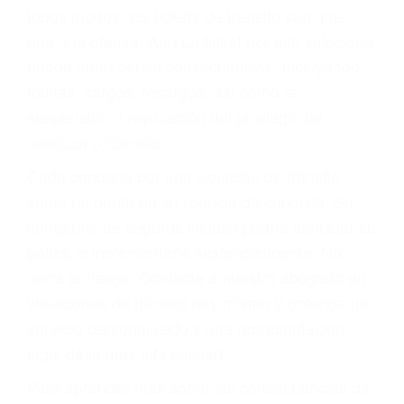
le proveerá con su mejor asesoría legal. Él tiene
más de 17 años de experiencia legal, los cuales
pondrá a su disposición. Con el soporte de su
experimentado equipo legal, él trabajará para
minimizar las posibles consecuencias negativas
de su violación a las leyes de tránsito.
En los años anteriores, las personas no
dudaban en pagar los tickets de tráfico que les
pusieran y así continuaban con su vida. Hoy, de
todos modos, los tickets de tránsito son más
que una ofensa. Aún un ticket por alta velocidad
puede tener serias consecuencias, incluyendo
multas, cargos, recargos, así como la
suspensión o revocación del privilegio de
conducir o licencia.