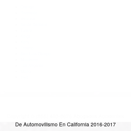
Abogados De Acidentes Edison CA 93220
Abogados De Trafico Bodfish CA 93205
Abogados Accidentes Buttonwillow CA 93206
Abogados Para Accidentes De Carro Buttonwillow CA 93206
Abogados Para Accidentes De Carro Lake Isabella CA 93240
CATEGORIES
AND TAGS
Orange
Riverside
Ventura
Santa Barbara
Tulare
Kings
Kern
Fresno
San Luis Obispo