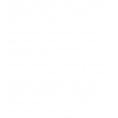
Accidentes peatonales, de motos y bicicletas
Accidentes de autobuses y trene
Accidentes de carretera
OBTENGA LA
INDEMNIZACIÓN QUE
MERECE POR SU
ACCIDENTE
Sin importar el tipo de accidente que haya
sufrido, usted encontrará en nuestro Bufete de
Abogados Accidentes en Lebec, una agresiva
representación legal y una comprensiva
atención personalizada. Lucharemos
incansablemente para que usted reciba la
indemnización que merece por sus lesiones,
gastos médicos futuros, pérdida de ingresos
actuales y/o a futuro y para resarcir su dolor y