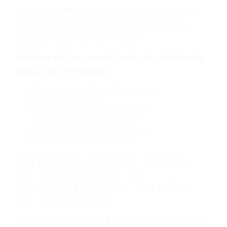
defectuoso. A veces el accidente es causado
por fallas en el diseño de seguridad de la
carretera, divisor, el hombro, la señalización de
barandas o pobres o la iluminación.
La causa exacta de un accidente de auto no
siempre es evidente. Si su lesión es el resultado
de un accidente de coche, accidente de camión,
accidente de autobús, accidente de motocicleta
o accidente SUV nuestra los abogados de
accidentes de auto encontrará las respuestas
que necesita para proteger sus derechos y
alcanzar la plena indemnización.
Algunas de las causas de los accidentes de
tráfico son evidentes:
Envío de mensajes de texto al conducir