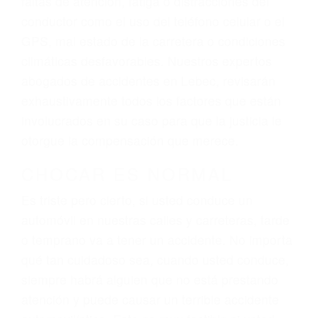
ingresos actuales y/o a futuro y para resarcir su
dolor y sufrimiento emocional.
El factor principal que un abogado de lesiones
personales debe determinar, es si el conductor
del vehículo estaba en falta y en qué medida al
momento del accidente. Otros factores que
pueden contribuir a provocar un accidente son
señales de tránsito con visibilidad obstruida,
faltas de atención, fatiga o distracciones del
conductor como el uso del teléfono celular o el
GPS, mal estado de la carretera o condiciones
climáticas desfavorables. Nuestros expertos
abogados de accidentes en Lebec, revisarán
exhaustivamente todos los factores que están
involucrados en su caso para que la justicia le