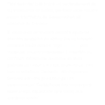
conducir o licencia.
Cada condena por una violación de tránsito
suma un punto en su licencia de conducir. Su
compañía de seguros incluso podría cancelar su
póliza, o incrementarla sustancialmente. No
corra el riesgo. Contacte a nuestro abogado en
violaciones de tránsito hoy mismo y obtenga un
servicio personalizado y una representación
legal de la más alta calidad.
Para aprender más sobre las consecuencias de
las violaciones de tráfico, por favor visite nuestra
página informativa de Suspensiones de
Licencias de Conducir.
Si usted o un ser querido necesita ayuda de
nosotros abogados de accidentes en Houston,