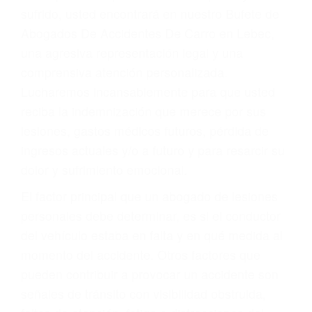
Accidentes por conductores ebrios o intoxicados (DUI
y DWI)
Accidentes peatonales, de motos y bicicletas
Accidentes de autobuses y trene
Accidentes de carretera
OBTENGA LA
INDEMNIZACIÓN QUE
MERECE POR SU
ACCIDENTE
Sin importar el tipo de accidente que haya
sufrido, usted encontrará en nuestro Bufete de
Abogados De Accidentes De Carro en Lebec,
una agresiva representación legal y una
comprensiva atención personalizada.
Lucharemos incansablemente para que usted
reciba la indemnización que merece por sus
lesiones, gastos médicos futuros, pérdida de