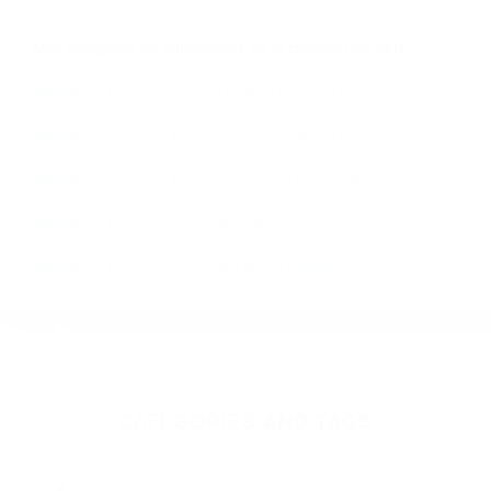
llámenos las 24 horas o haga
clic aquí
para
completar nuestro conveniente Formulario de
Contacto. Ofrecemos consultas iniciales
gratuitas en Lebec CA y sus alrededores, y en
todo el estado de California. ¡No Pagará un
Centavo a Menos que Obtenga una
Indemnización! Contáctenos hoy mismo para
saber si está capacitado para iniciar una
demanda judicial.
Accidente Automovilistico
Accidente Automovilismo
Más abogados de automóviles en el condado de Kern:
Abogado Accidente De Auto Lamont CA 93241
Abogados Para Accidentes Delano CA 93215
Abogados Para Accidentes De Carro Delano CA 93216
Abogado Accidente De Auto Delano CA 93215
Abogados De Acidentes Delano CA 93215
Abogado Accidente De Auto Kernville CA 93238
Abogados Accidentes Delano CA 93216