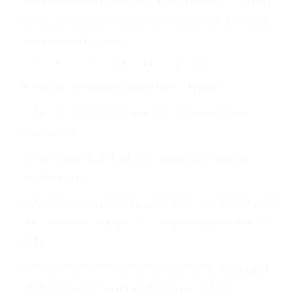
otorgue la compensación que merece.
CHOCAR ES NORMAL
Es triste pero cierto, si usted conduce un
automóvil en nuestras calles y carreteras, tarde
o temprano va a tener un accidente. No importa
qué tan cuidadoso sea, cuando usted conduce,
siempre habrá alguien que no está prestando
atención y puede causar un terrible accidente
automovilístico. Esto es muy factible si usted
conduce regularmente en una de las grandes
ciudades de Lebec.
6 PUNTOS IMPORTANTES
1. No es necesario que hable Ingles
2. No es necesario que sea documentado o