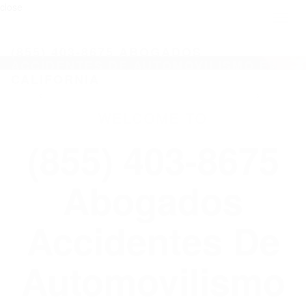
close
Toggl
naviga
(855) 403-8675 ABOGADOS
ACCIDENTES DE AUTOMOVILISMO EN
CALIFORNIA
WELCOME TO