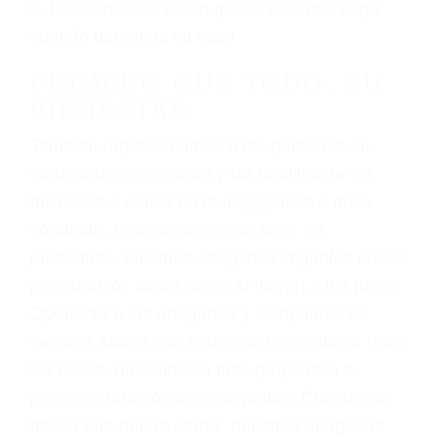
ciudadano
3. No importa si tiene un pase/licencia de
conducción
4. Usted tiene derecho de hacer un reclamo por
sus lesiones aunque no tenga seguro para su
auto.
5. Podemos atenderte en su propio casa, por
teléfono o en nuestra oficina en Lebec
6. Las consultas están gratis; solo nos paga
cuando ganamos su caso
PRIMERO QUE TODO: SU
BIENESTAR
También representamos a las personas en
materia de inmigración y las familias de los