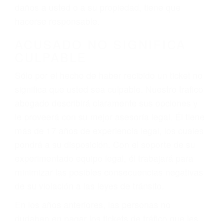
ebrios, choferes de camiones cansados o partes
defectuosas a la lista de posibilidades ¡y podrá
darse cuenta de que tan peligrosas pueden ser
nuestras carreteras! Cualquiera que sea la
causa del accidente, ¡nosotros podemos ayudar!
Cuando una persona se sienta detrás del
volante, nos debe a cada uno de nosotros la
obligación de manejar responsablemente. Si
otro conductor causa un accidente y le causa
daños a usted o a su propiedad, tiene que
hacerse responsable.
ACUSADO NO SIGNIFICA
CULPABLE
Sólo por el hecho de haber recibido un ticket no
significa que usted sea culpable. Nuestro trafico