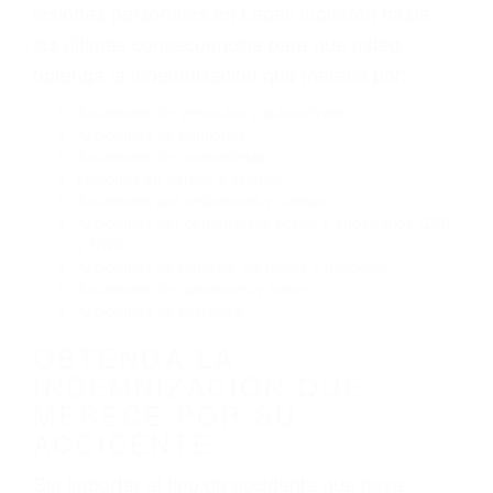
Exceso de velocidad
El no obedecer las señales de tráfico
Conducir de manera imprudente
Conducir bajo los efectos del alcohol
Reventón de llanta o neumático
OBTENGA AYUDA LEGAL
DE ABOGADOS DE
ACCIDENTES DE CARRO
EN LEBEC CA
Nuestros reconocidos y expertos abogados de
lesiones personales en Lebec lucharán hasta
las últimas consecuencias para que usted
obtenga la indemnización que merece por:
Accidentes de vehículos y automóviles
Accidentes de camiones
Accidentes de motocicletas
Lesiones en barcos y aviones
Accidentes por resbalones y caídas