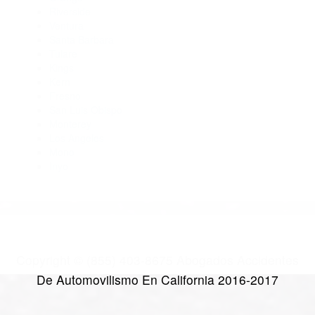
Abogados De Accidentes De Trafico Arvin CA 93203
Abogados Para Accidentes De Carro Frazier Park CA 93225
Abogados De Accidentes De Carro Lamont CA 93241
CATEGORIES
AND TAGS
Orange
Riverside
Ventura
Santa Barbara
Tulare
Kings
Kern
Fresno
San Luis Obispo
Monterey