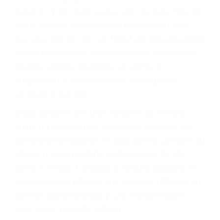
abogado describirá claramente sus opciones y
le proveerá con su mejor asesoría legal. Él tiene
más de 17 años de experiencia legal, los cuales
pondrá a su disposición. Con el soporte de su
experimentado equipo legal, él trabajará para
minimizar las posibles consecuencias negativas
de su violación a las leyes de tránsito.
En los años anteriores, las personas no
dudaban en pagar los tickets de tráfico que les
pusieran y así continuaban con su vida. Hoy, de
todos modos, los tickets de tránsito son más
que una ofensa. Aún un ticket por alta velocidad
puede tener serias consecuencias, incluyendo
multas, cargos, recargos, así como la
suspensión o revocación del privilegio de