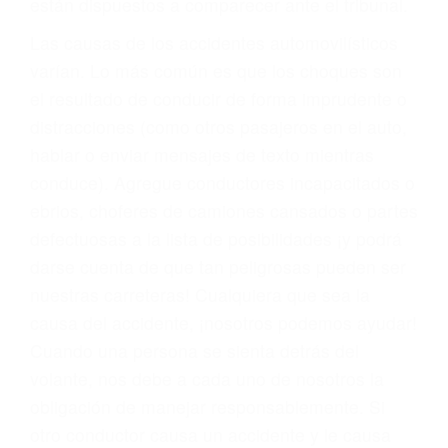
fallecidos a causa de la negligencia o mala
conducta. Cualesquiera que sean los
problemas, nuestros abogados litigantes civiles
preparan los casos como si fueran a ir a juicio.
Oponerse a los abogados y compañías de
seguros saben que estamos dispuestos a tratar
los casos, haciéndolos más propensos a
proponer una solución aceptable. Cuando no
hacen una buena oferta, nuestros abogados
están dispuestos a comparecer ante el tribunal.
Las causas de los accidentes automovilísticos
varían. Lo más común es que los choques son
el resultado de conducir de forma imprudente o
distracciones (como otros pasajeros en el auto,
hablar o enviar mensajes de texto mientras
conduce). Agregue conductores incapacitados o