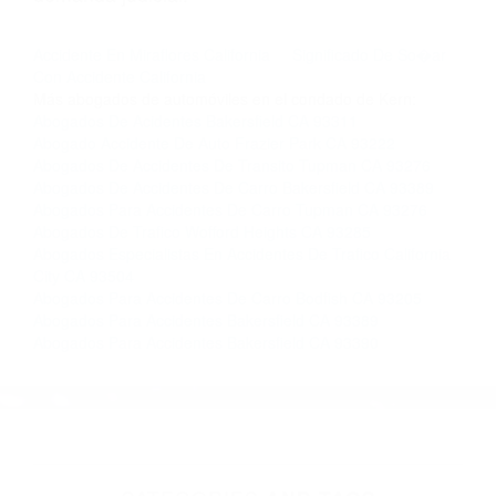
nosotros abogados de accidentes en Houston,
llámenos las 24 horas o haga
clic aquí
para
completar nuestro conveniente Formulario de
Contacto. Ofrecemos consultas iniciales
gratuitas en Randsburg CA y sus alrededores, y
en todo el estado de California. ¡No Pagará un
Centavo a Menos que Obtenga una
Indemnización! Contáctenos hoy mismo para
saber si está capacitado para iniciar una
demanda judicial.
Accidente En Miraflores California
Significado De So�ar
Con Accidente California
Más abogados de automóviles en el condado de Kern:
Abogados De Acidentes Bakersfield CA 93311
Abogado Accidente De Auto Frazier Park CA 93222
Abogados De Accidentes De Transito Tupman CA 93276
Abogados De Accidentes De Carro Bakersfield CA 93389
Abogados Para Accidentes De Carro Tupman CA 93276