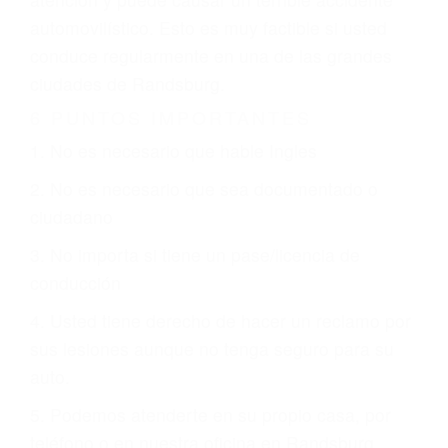
que están involucrados en su caso para que la
justicia le otorgue la compensación que merece.
CHOCAR ES NORMAL
Es triste pero cierto, si usted conduce un
automóvil en nuestras calles y carreteras, tarde
o temprano va a tener un accidente. No importa
qué tan cuidadoso sea, cuando usted conduce,
siempre habrá alguien que no está prestando
atención y puede causar un terrible accidente
automovilístico. Esto es muy factible si usted
conduce regularmente en una de las grandes
ciudades de Randsburg.
6 PUNTOS IMPORTANTES
1. No es necesario que hable Ingles
2. No es necesario que sea documentado o