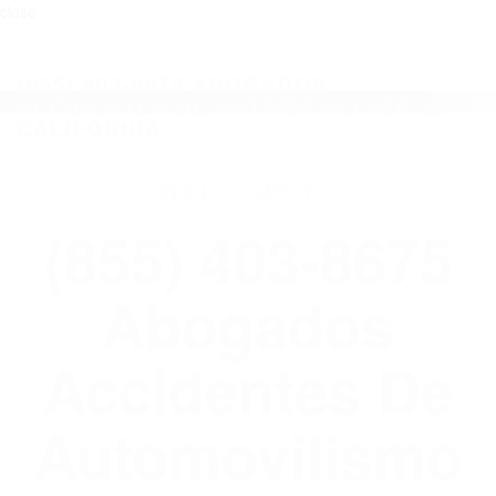
close
Toggl
naviga
(855) 403-8675 ABOGADOS
ACCIDENTES DE AUTOMOVILISMO EN
CALIFORNIA
WELCOME TO