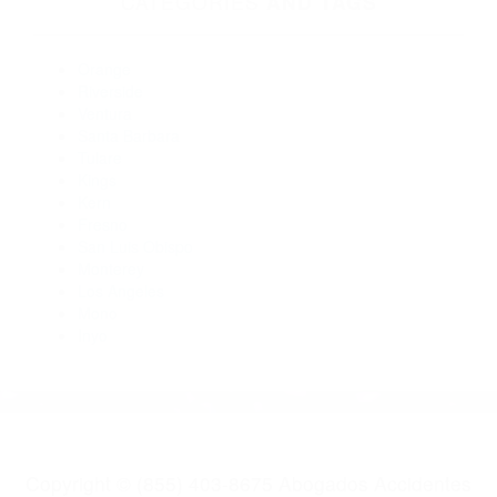
Abogados De Trafico Wofford Heights CA 93285
Abogados Especialistas En Accidentes De Trafico California
City CA 93504
Abogados Para Accidentes De Carro Bodfish CA 93205
Abogados Para Accidentes Bakersfield CA 93389
Abogados Para Accidentes Bakersfield CA 93390
CATEGORIES
AND TAGS
Orange
Riverside
Ventura
Santa Barbara
Tulare
Kings
Kern