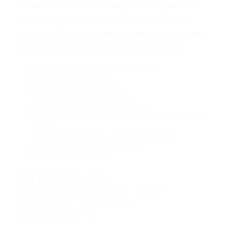
Envío de mensajes de texto al conducir
Exceso de velocidad
El no obedecer las señales de tráfico
Conducir de manera imprudente
Conducir bajo los efectos del alcohol
Reventón de llanta o neumático
OBTENGA AYUDA LEGAL
DE ABOGADOS
ACCIDENTES EN
RANDSBURG CA
Nuestros reconocidos y expertos abogados de
lesiones personales en Randsburg lucharán
hasta las últimas consecuencias para que usted
obtenga la indemnización que merece por:
Accidentes de vehículos y automóviles
Accidentes de camiones
Accidentes de motocicletas
Lesiones en barcos y aviones