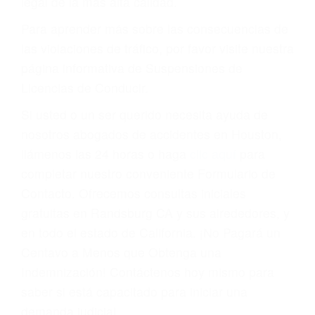
conducir o licencia.
Cada condena por una violación de tránsito
suma un punto en su licencia de conducir. Su
compañía de seguros incluso podría cancelar su
póliza, o incrementarla sustancialmente. No
corra el riesgo. Contacte a nuestro abogado en
violaciones de tránsito hoy mismo y obtenga un
servicio personalizado y una representación
legal de la más alta calidad.
Para aprender más sobre las consecuencias de
las violaciones de tráfico, por favor visite nuestra
página informativa de Suspensiones de
Licencias de Conducir.
Si usted o un ser querido necesita ayuda de