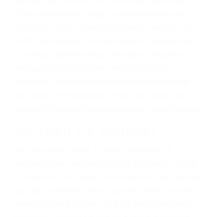
lesiones, gastos médicos futuros, pérdida de
ingresos actuales y/o a futuro y para resarcir su
dolor y sufrimiento emocional.
El factor principal que un abogado de lesiones
personales debe determinar, es si el conductor
del vehículo estaba en falta y en qué medida al
momento del accidente. Otros factores que
pueden contribuir a provocar un accidente son
señales de tránsito con visibilidad obstruida,
faltas de atención, fatiga o distracciones del
conductor como el uso del teléfono celular o el
GPS, mal estado de la carretera o condiciones
climáticas desfavorables. Nuestros expertos
abogados de accidentes en Randsburg,
revisarán exhaustivamente todos los factores