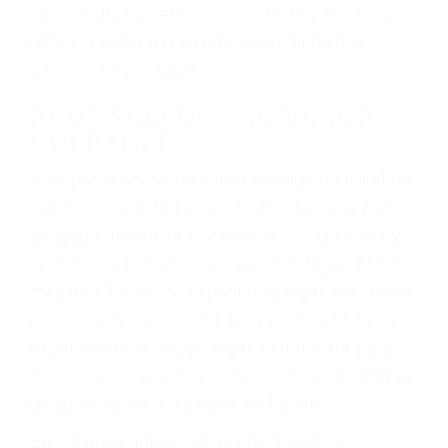
conduce). Agregue conductores incapacitados o
ebrios, choferes de camiones cansados o partes
defectuosas a la lista de posibilidades ¡y podrá
darse cuenta de que tan peligrosas pueden ser
nuestras carreteras! Cualquiera que sea la
causa del accidente, ¡nosotros podemos ayudar!
Cuando una persona se sienta detrás del
volante, nos debe a cada uno de nosotros la
obligación de manejar responsablemente. Si
otro conductor causa un accidente y le causa
daños a usted o a su propiedad, tiene que
hacerse responsable.
ACUSADO NO SIGNIFICA
CULPABLE
Sólo por el hecho de haber recibido un ticket no