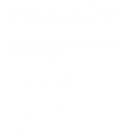
defecto parte tal como un neumático
defectuoso. A veces el accidente es causado
por fallas en el diseño de seguridad de la
carretera, divisor, el hombro, la señalización de
barandas o pobres o la iluminación.
La causa exacta de un accidente de auto no
siempre es evidente. Si su lesión es el resultado
de un accidente de coche, accidente de camión,
accidente de autobús, accidente de motocicleta
o accidente SUV nuestra los abogados de
accidentes de auto encontrará las respuestas
que necesita para proteger sus derechos y
alcanzar la plena indemnización.
Algunas de las causas de los accidentes de
tráfico son evidentes: