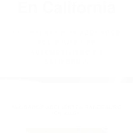
(855) 403-8675
Abogados
Accidentes De
Automovilismo
En California
BY
(855) 403-8675 ABOGADOS
ACCIDENTES DE
AUTOMOVILISMO EN