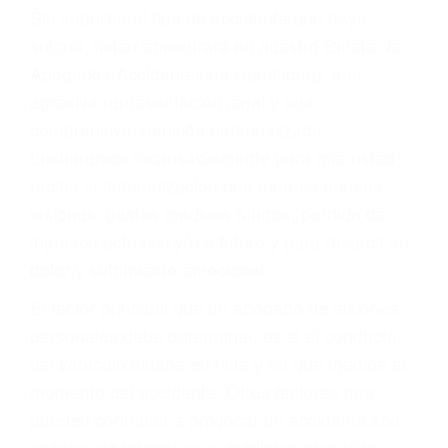
Accidentes por resbalones y caídas
Accidentes por conductores ebrios o intoxicados (DUI
y DWI)
Accidentes peatonales, de motos y bicicletas
Accidentes de autobuses y trene
Accidentes de carretera
OBTENGA LA
INDEMNIZACIÓN QUE
MERECE POR SU
ACCIDENTE
Sin importar el tipo de accidente que haya
sufrido, usted encontrará en nuestro Bufete de
Abogados Accidentes en Randsburg, una
agresiva representación legal y una
comprensiva atención personalizada.
Lucharemos incansablemente para que usted
reciba la indemnización que merece por sus