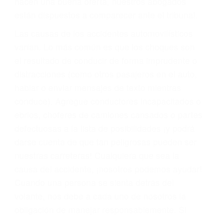
materia de inmigración y las familias de los
fallecidos a causa de la negligencia o mala
conducta. Cualesquiera que sean los
problemas, nuestros abogados litigantes civiles
preparan los casos como si fueran a ir a juicio.
Oponerse a los abogados y compañías de
seguros saben que estamos dispuestos a tratar
los casos, haciéndolos más propensos a
proponer una solución aceptable. Cuando no
hacen una buena oferta, nuestros abogados
están dispuestos a comparecer ante el tribunal.
Las causas de los accidentes automovilísticos
varían. Lo más común es que los choques son
el resultado de conducir de forma imprudente o
distracciones (como otros pasajeros en el auto,
hablar o enviar mensajes de texto mientras