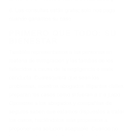
ciudadano
3. No importa si tiene un pase/licencia de
conducción
4. Usted tiene derecho de hacer un reclamo por
sus lesiones aunque no tenga seguro para su
auto.
5. Podemos atenderte en su propio casa, por
teléfono o en nuestra oficina en Randsburg
6. Las consultas están gratis; solo nos paga
cuando ganamos su caso
PRIMERO QUE TODO: SU
BIENESTAR
También representamos a las personas en