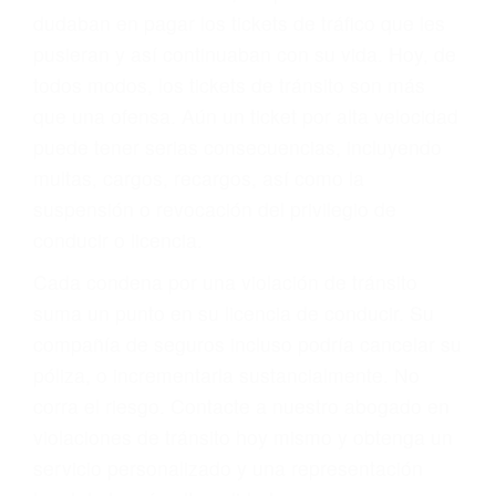
significa que usted sea culpable. Nuestro trafico
abogado describirá claramente sus opciones y
le proveerá con su mejor asesoría legal. Él tiene
más de 17 años de experiencia legal, los cuales
pondrá a su disposición. Con el soporte de su
experimentado equipo legal, él trabajará para
minimizar las posibles consecuencias negativas
de su violación a las leyes de tránsito.
En los años anteriores, las personas no
dudaban en pagar los tickets de tráfico que les
pusieran y así continuaban con su vida. Hoy, de
todos modos, los tickets de tránsito son más
que una ofensa. Aún un ticket por alta velocidad
puede tener serias consecuencias, incluyendo
multas, cargos, recargos, así como la
suspensión o revocación del privilegio de