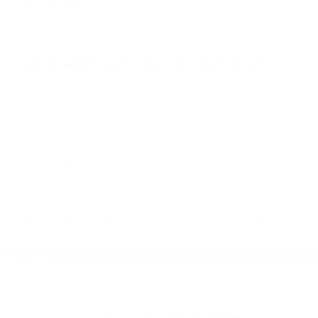
nosotros abogados de accidentes en Houston,
llámenos las 24 horas o haga
clic aquí
para
completar nuestro conveniente Formulario de
Contacto. Ofrecemos consultas iniciales
gratuitas en Bakersfield CA y sus alrededores, y
en todo el estado de California. ¡No Pagará un
Centavo a Menos que Obtenga una
Indemnización! Contáctenos hoy mismo para
saber si está capacitado para iniciar una
demanda judicial.
Lesiones Por Accidentes Automovilisticos
Choques De
Autos En Vivo
Más abogados de automóviles en el condado de Kern:
Abogados De Accidentes De Carro Wofford Heights CA
93285
Abogados Accidentes Weldon CA 93283
Abogado Accidente De Auto Shafter CA 93263
Abogados Para Accidentes Edison CA 93220