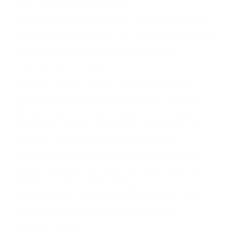
conducir o licencia.
Cada condena por una violación de tránsito
suma un punto en su licencia de conducir. Su
compañía de seguros incluso podría cancelar su
póliza, o incrementarla sustancialmente. No
corra el riesgo. Contacte a nuestro abogado en
violaciones de tránsito hoy mismo y obtenga un
servicio personalizado y una representación
legal de la más alta calidad.
Para aprender más sobre las consecuencias de
las violaciones de tráfico, por favor visite nuestra
página informativa de Suspensiones de
Licencias de Conducir.
Si usted o un ser querido necesita ayuda de