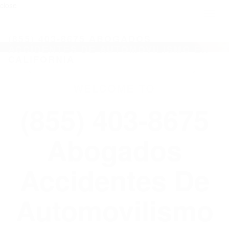
close
Toggl
naviga
(855) 403-8675 ABOGADOS
ACCIDENTES DE AUTOMOVILISMO EN
CALIFORNIA
WELCOME TO