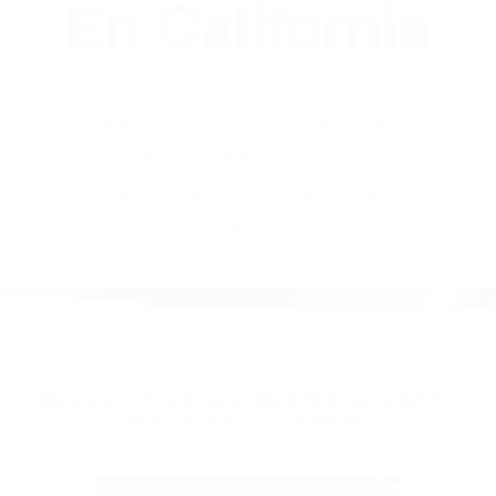
(855) 403-8675
Abogados
Accidentes De
Automovilismo
En California
BY
(855) 403-8675 ABOGADOS
ACCIDENTES DE
AUTOMOVILISMO EN