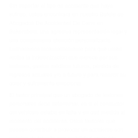
Accidentes por resbalones y caídas
Accidentes por conductores ebrios o intoxicados (DUI
y DWI)
Accidentes peatonales, de motos y bicicletas
Accidentes de autobuses y trene
Accidentes de carretera
OBTENGA LA
INDEMNIZACIÓN QUE
MERECE POR SU
ACCIDENTE
Sin importar el tipo de accidente que haya
sufrido, usted encontrará en nuestro Bufete de
Abogados De Accidentes De Carro en
Bakersfield, una agresiva representación legal y
una comprensiva atención personalizada.
Lucharemos incansablemente para que usted
reciba la indemnización que merece por sus