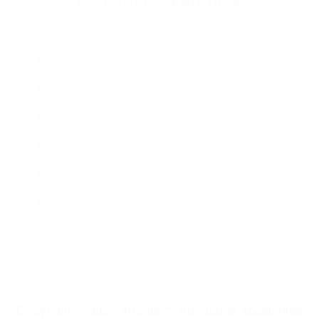
Abogados De Accidentes De Carro Edison CA 93220
Abogados De Trafico Tupman CA 93276
Abogados De Acidentes Woody CA 93287
Abogado Accidente De Auto Delano CA 93215
Abogados Accidentes Bakersfield CA 93305
Abogados De Accidentes De Carro Frazier Park CA 93222
CATEGORIES
AND TAGS
Orange
Riverside
Ventura
Santa Barbara
Tulare
Kings
Kern