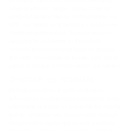
lesiones, gastos médicos futuros, pérdida de
ingresos actuales y/o a futuro y para resarcir su
dolor y sufrimiento emocional.
El factor principal que un abogado de lesiones
personales debe determinar, es si el conductor
del vehículo estaba en falta y en qué medida al
momento del accidente. Otros factores que
pueden contribuir a provocar un accidente son
señales de tránsito con visibilidad obstruida,
faltas de atención, fatiga o distracciones del
conductor como el uso del teléfono celular o el
GPS, mal estado de la carretera o condiciones
climáticas desfavorables. Nuestros expertos
abogados de accidentes en Bakersfield,
revisarán exhaustivamente todos los factores