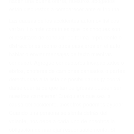
materia de inmigración y las familias de los
fallecidos a causa de la negligencia o mala
conducta. Cualesquiera que sean los
problemas, nuestros abogados litigantes civiles
preparan los casos como si fueran a ir a juicio.
Oponerse a los abogados y compañías de
seguros saben que estamos dispuestos a tratar
los casos, haciéndolos más propensos a
proponer una solución aceptable. Cuando no
hacen una buena oferta, nuestros abogados
están dispuestos a comparecer ante el tribunal.
Las causas de los accidentes automovilísticos
varían. Lo más común es que los choques son
el resultado de conducir de forma imprudente o
distracciones (como otros pasajeros en el auto,
hablar o enviar mensajes de texto mientras