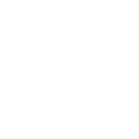
que están involucrados en su caso para que la
justicia le otorgue la compensación que merece.
CHOCAR ES NORMAL
Es triste pero cierto, si usted conduce un
automóvil en nuestras calles y carreteras, tarde
o temprano va a tener un accidente. No importa
qué tan cuidadoso sea, cuando usted conduce,
siempre habrá alguien que no está prestando
atención y puede causar un terrible accidente
automovilístico. Esto es muy factible si usted
conduce regularmente en una de las grandes
ciudades de Bakersfield.
6 PUNTOS IMPORTANTES
1. No es necesario que hable Ingles
2. No es necesario que sea documentado o