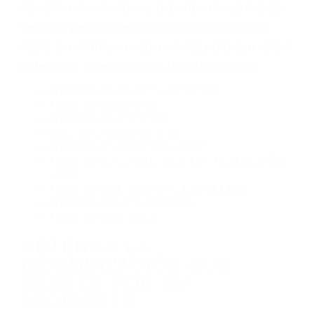
Envío de mensajes de texto al conducir
Exceso de velocidad
El no obedecer las señales de tráfico
Conducir de manera imprudente
Conducir bajo los efectos del alcohol
Reventón de llanta o neumático
OBTENGA AYUDA LEGAL
DE ABOGADOS DE
ACCIDENTES DE CARRO
EN BAKERSFIELD CA
Nuestros reconocidos y expertos abogados de
lesiones personales en Bakersfield lucharán
hasta las últimas consecuencias para que usted
obtenga la indemnización que merece por:
Accidentes de vehículos y automóviles
Accidentes de camiones
Accidentes de motocicletas
Lesiones en barcos y aviones