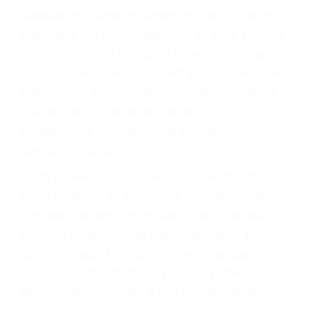
significa que usted sea culpable. Nuestro trafico
abogado describirá claramente sus opciones y
le proveerá con su mejor asesoría legal. Él tiene
más de 17 años de experiencia legal, los cuales
pondrá a su disposición. Con el soporte de su
experimentado equipo legal, él trabajará para
minimizar las posibles consecuencias negativas
de su violación a las leyes de tránsito.
En los años anteriores, las personas no
dudaban en pagar los tickets de tráfico que les
pusieran y así continuaban con su vida. Hoy, de
todos modos, los tickets de tránsito son más
que una ofensa. Aún un ticket por alta velocidad
puede tener serias consecuencias, incluyendo
multas, cargos, recargos, así como la
suspensión o revocación del privilegio de