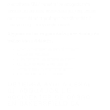
defecto parte tal como un neumático
defectuoso. A veces el accidente es causado
por fallas en el diseño de seguridad de la
carretera, divisor, el hombro, la señalización de
barandas o pobres o la iluminación.
La causa exacta de un accidente de auto no
siempre es evidente. Si su lesión es el resultado
de un accidente de coche, accidente de camión,
accidente de autobús, accidente de motocicleta
o accidente SUV nuestra los abogados de
accidentes de auto encontrará las respuestas
que necesita para proteger sus derechos y
alcanzar la plena indemnización.
Algunas de las causas de los accidentes de
tráfico son evidentes: