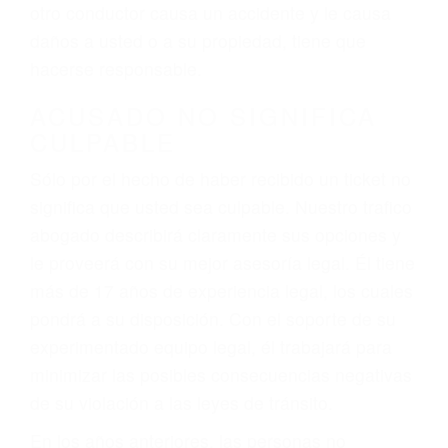
conduce). Agregue conductores incapacitados o
ebrios, choferes de camiones cansados o partes
defectuosas a la lista de posibilidades ¡y podrá
darse cuenta de que tan peligrosas pueden ser
nuestras carreteras! Cualquiera que sea la
causa del accidente, ¡nosotros podemos ayudar!
Cuando una persona se sienta detrás del
volante, nos debe a cada uno de nosotros la
obligación de manejar responsablemente. Si
otro conductor causa un accidente y le causa
daños a usted o a su propiedad, tiene que
hacerse responsable.
ACUSADO NO SIGNIFICA
CULPABLE
Sólo por el hecho de haber recibido un ticket no