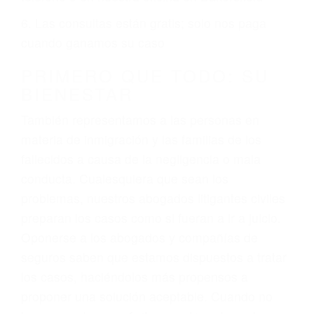
ciudadano
3. No importa si tiene un pase/licencia de
conducción
4. Usted tiene derecho de hacer un reclamo por
sus lesiones aunque no tenga seguro para su
auto.
5. Podemos atenderte en su propio casa, por
teléfono o en nuestra oficina en Bakersfield
6. Las consultas están gratis; solo nos paga
cuando ganamos su caso
PRIMERO QUE TODO: SU
BIENESTAR
También representamos a las personas en