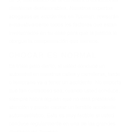
El factor principal que un abogado de lesiones
personales debe determinar, es si el conductor
del vehículo estaba en falta y en qué medida al
momento del accidente. Otros factores que
pueden contribuir a provocar un accidente son
señales de tránsito con visibilidad obstruida,
faltas de atención, fatiga o distracciones del
conductor como el uso del teléfono celular o el
GPS, mal estado de la carretera o condiciones
climáticas desfavorables. Nuestros expertos
abogados de accidentes en Tupman, revisarán
exhaustivamente todos los factores que están
involucrados en su caso para que la justicia le
otorgue la compensación que merece.
CHOCAR ES NORMAL