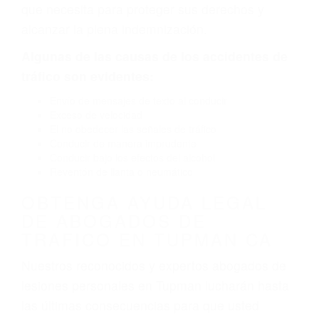
por fallas en el diseño de seguridad de la
carretera, divisor, el hombro, la señalización de
barandas o pobres o la iluminación.
La causa exacta de un accidente de auto no
siempre es evidente. Si su lesión es el resultado
de un accidente de coche, accidente de camión,
accidente de autobús, accidente de motocicleta
o accidente SUV nuestra los abogados de
accidentes de auto encontrará las respuestas
que necesita para proteger sus derechos y
alcanzar la plena indemnización.
Algunas de las causas de los accidentes de
tráfico son evidentes:
Envío de mensajes de texto al conducir
Exceso de velocidad
El no obedecer las señales de tráfico