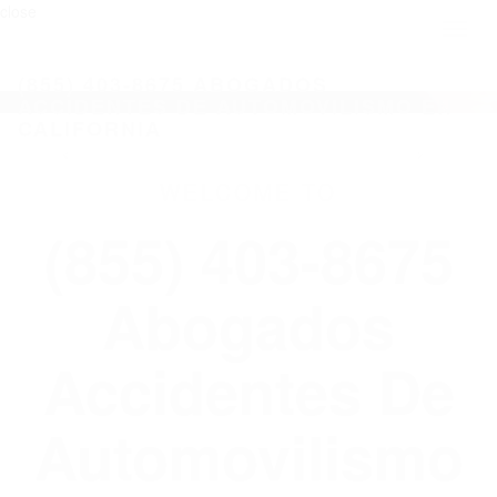
close
Toggl
naviga
(855) 403-8675 ABOGADOS
ACCIDENTES DE AUTOMOVILISMO EN
CALIFORNIA
WELCOME TO