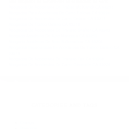
Contacto. Ofrecemos consultas iniciales
gratuitas en Tupman CA y sus alrededores, y en
todo el estado de California. ¡No Pagará un
Centavo a Menos que Obtenga una
Indemnización! Contáctenos hoy mismo para
saber si está capacitado para iniciar una
demanda judicial.
Fotos De Accidentes De Carros California
So�ar Con
Accidente Automovilistico California
Más abogados de automóviles en el condado de Kern:
Abogados De Accidentes De Trafico Mc Kittrick CA 93251
Abogados Para Accidentes De Carro Fellows CA 93224
Abogados De Accidentes De Carro Delano CA 93215
Abogados De Trafico Delano CA 93216
Abogados De Accidentes De Transito Shafter CA 93263
Abogado Accidente De Auto Maricopa CA 93252
Abogado Accidente De Auto Buttonwillow CA 93206
Abogados Especialistas En Accidentes De Trafico Delano CA
93216