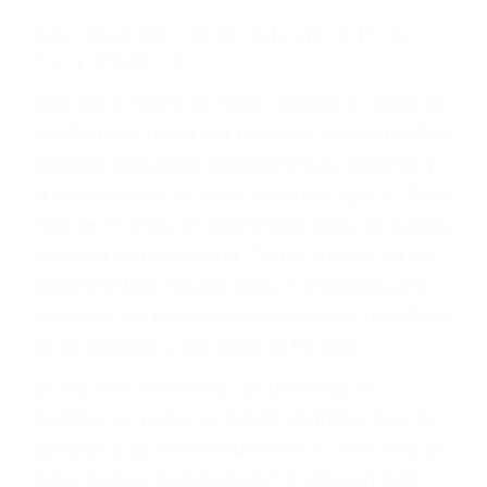
darse cuenta de que tan peligrosas pueden ser
nuestras carreteras! Cualquiera que sea la
causa del accidente, ¡nosotros podemos ayudar!
Cuando una persona se sienta detrás del
volante, nos debe a cada uno de nosotros la
obligación de manejar responsablemente. Si
otro conductor causa un accidente y le causa
daños a usted o a su propiedad, tiene que
hacerse responsable.
ACUSADO NO SIGNIFICA
CULPABLE
Sólo por el hecho de haber recibido un ticket no
significa que usted sea culpable. Nuestro trafico
abogado describirá claramente sus opciones y
le proveerá con su mejor asesoría legal. Él tiene