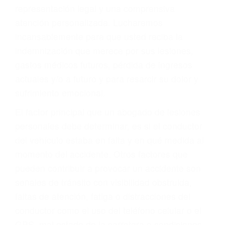
Accidentes de autobuses y trene
Accidentes de carretera
OBTENGA LA
INDEMNIZACIÓN QUE
MERECE POR SU
ACCIDENTE
Sin importar el tipo de accidente que haya
sufrido, usted encontrará en nuestro Bufete de
Abogados De Trafico en Tupman, una agresiva
representación legal y una comprensiva
atención personalizada. Lucharemos
incansablemente para que usted reciba la
indemnización que merece por sus lesiones,
gastos médicos futuros, pérdida de ingresos
actuales y/o a futuro y para resarcir su dolor y
sufrimiento emocional.