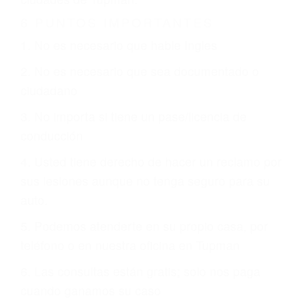
Es triste pero cierto, si usted conduce un
automóvil en nuestras calles y carreteras, tarde
o temprano va a tener un accidente. No importa
qué tan cuidadoso sea, cuando usted conduce,
siempre habrá alguien que no está prestando
atención y puede causar un terrible accidente
automovilístico. Esto es muy factible si usted
conduce regularmente en una de las grandes
ciudades de Tupman.
6 PUNTOS IMPORTANTES
1. No es necesario que hable Ingles
2. No es necesario que sea documentado o
ciudadano
3. No importa si tiene un pase/licencia de