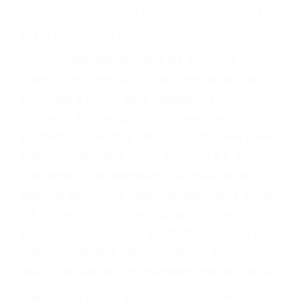
conducción
4. Usted tiene derecho de hacer un reclamo por
sus lesiones aunque no tenga seguro para su
auto.
5. Podemos atenderte en su propio casa, por
teléfono o en nuestra oficina en Tupman
6. Las consultas están gratis; solo nos paga
cuando ganamos su caso
PRIMERO QUE TODO: SU
BIENESTAR
También representamos a las personas en
materia de inmigración y las familias de los
fallecidos a causa de la negligencia o mala
conducta. Cualesquiera que sean los