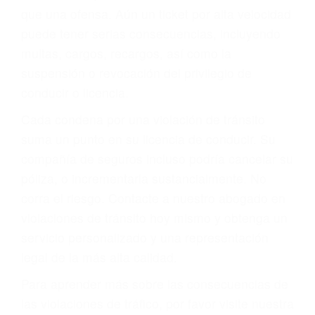
más de 17 años de experiencia legal, los cuales
pondrá a su disposición. Con el soporte de su
experimentado equipo legal, él trabajará para
minimizar las posibles consecuencias negativas
de su violación a las leyes de tránsito.
En los años anteriores, las personas no
dudaban en pagar los tickets de tráfico que les
pusieran y así continuaban con su vida. Hoy, de
todos modos, los tickets de tránsito son más
que una ofensa. Aún un ticket por alta velocidad
puede tener serias consecuencias, incluyendo
multas, cargos, recargos, así como la
suspensión o revocación del privilegio de
conducir o licencia.
Cada condena por una violación de tránsito