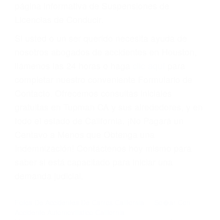
suma un punto en su licencia de conducir. Su
compañía de seguros incluso podría cancelar su
póliza, o incrementarla sustancialmente. No
corra el riesgo. Contacte a nuestro abogado en
violaciones de tránsito hoy mismo y obtenga un
servicio personalizado y una representación
legal de la más alta calidad.
Para aprender más sobre las consecuencias de
las violaciones de tráfico, por favor visite nuestra
página informativa de Suspensiones de
Licencias de Conducir.
Si usted o un ser querido necesita ayuda de
nosotros abogados de accidentes en Houston,
llámenos las 24 horas o haga
clic aquí
para
completar nuestro conveniente Formulario de