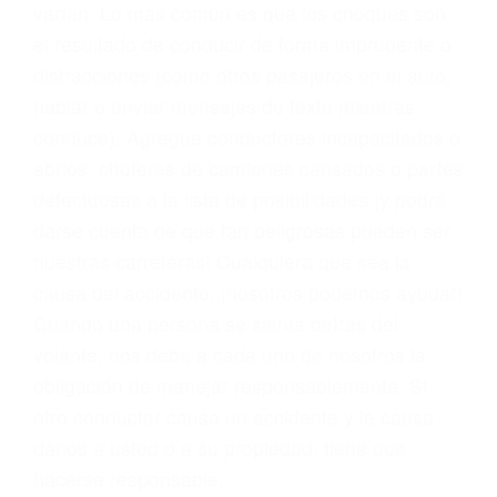
problemas, nuestros abogados litigantes civiles
preparan los casos como si fueran a ir a juicio.
Oponerse a los abogados y compañías de
seguros saben que estamos dispuestos a tratar
los casos, haciéndolos más propensos a
proponer una solución aceptable. Cuando no
hacen una buena oferta, nuestros abogados
están dispuestos a comparecer ante el tribunal.
Las causas de los accidentes automovilísticos
varían. Lo más común es que los choques son
el resultado de conducir de forma imprudente o
distracciones (como otros pasajeros en el auto,
hablar o enviar mensajes de texto mientras
conduce). Agregue conductores incapacitados o
ebrios, choferes de camiones cansados o partes
defectuosas a la lista de posibilidades ¡y podrá