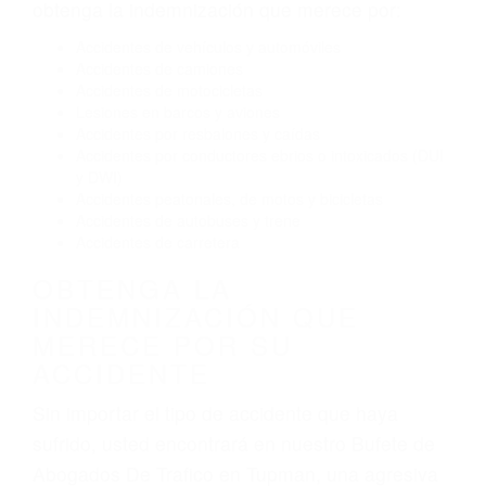
Conducir de manera imprudente
Conducir bajo los efectos del alcohol
Reventón de llanta o neumático
OBTENGA AYUDA LEGAL
DE ABOGADOS DE
TRAFICO EN TUPMAN CA
Nuestros reconocidos y expertos abogados de
lesiones personales en Tupman lucharán hasta
las últimas consecuencias para que usted
obtenga la indemnización que merece por:
Accidentes de vehículos y automóviles
Accidentes de camiones
Accidentes de motocicletas
Lesiones en barcos y aviones
Accidentes por resbalones y caídas
Accidentes por conductores ebrios o intoxicados (DUI
y DWI)
Accidentes peatonales, de motos y bicicletas