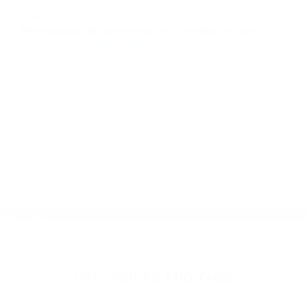
llámenos las 24 horas o haga
clic aquí
para
completar nuestro conveniente Formulario de
Contacto. Ofrecemos consultas iniciales
gratuitas en Bodfish CA y sus alrededores, y en
todo el estado de California. ¡No Pagará un
Centavo a Menos que Obtenga una
Indemnización! Contáctenos hoy mismo para
saber si está capacitado para iniciar una
demanda judicial.
So�ar Con Un Choque
Accidente En Miraflores
Más abogados de automóviles en el condado de Kern:
Abogados De Accidentes De Carro Arvin CA 93203
Abogados De Accidentes De Carro Bodfish CA 93205
Abogados De Trafico Arvin CA 93203
Abogados Accidentes Arvin CA 93203
Abogado Accidente De Auto Arvin CA 93203
Abogados Para Accidentes Arvin CA 93203
Abogados De Accidentes De Trafico Arvin CA 93203