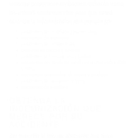
Exceso de velocidad
El no obedecer las señales de tráfico
Conducir de manera imprudente
Conducir bajo los efectos del alcohol
Reventón de llanta o neumático
OBTENGA AYUDA LEGAL
DE ABOGADOS DE
ACCIDENTES DE CARRO
EN BODFISH CA
Nuestros reconocidos y expertos abogados de
lesiones personales en Bodfish lucharán hasta
las últimas consecuencias para que usted
obtenga la indemnización que merece por:
Accidentes de vehículos y automóviles
Accidentes de camiones
Accidentes de motocicletas
Lesiones en barcos y aviones
Accidentes por resbalones y caídas