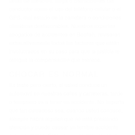
ingresos actuales y/o a futuro y para resarcir su
dolor y sufrimiento emocional.
El factor principal que un abogado de lesiones
personales debe determinar, es si el conductor
del vehículo estaba en falta y en qué medida al
momento del accidente. Otros factores que
pueden contribuir a provocar un accidente son
señales de tránsito con visibilidad obstruida,
faltas de atención, fatiga o distracciones del
conductor como el uso del teléfono celular o el
GPS, mal estado de la carretera o condiciones
climáticas desfavorables. Nuestros expertos
abogados de accidentes en Bodfish, revisarán
exhaustivamente todos los factores que están
involucrados en su caso para que la justicia le