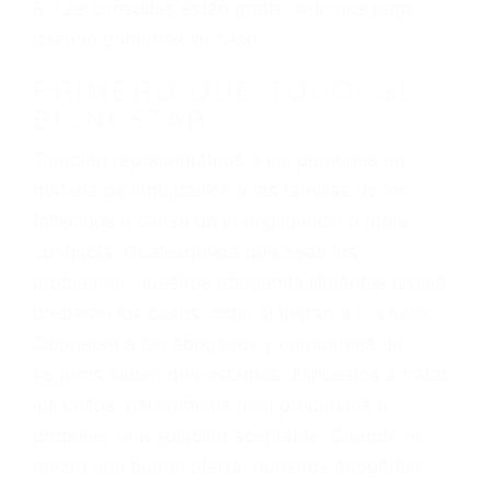
ciudadano
3. No importa si tiene un pase/licencia de
conducción
4. Usted tiene derecho de hacer un reclamo por
sus lesiones aunque no tenga seguro para su
auto.
5. Podemos atenderte en su propio casa, por
teléfono o en nuestra oficina en Bodfish
6. Las consultas están gratis; solo nos paga
cuando ganamos su caso
PRIMERO QUE TODO: SU
BIENESTAR
También representamos a las personas en
materia de inmigración y las familias de los