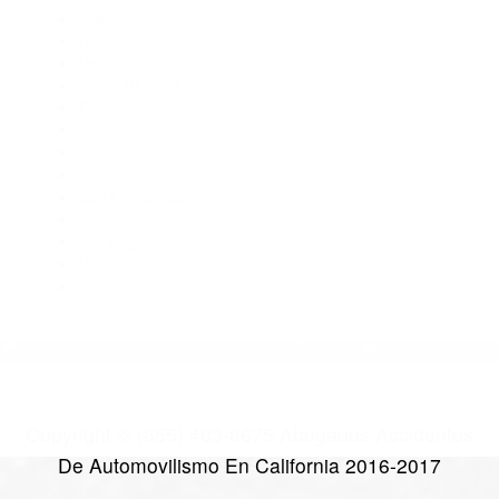
Abogados Para Accidentes De Carro Arvin CA 93203
Abogados Especialistas En Accidentes De Trafico Arvin CA
93203
Abogados De Acidentes Arvin CA 93203
CATEGORIES
AND TAGS
Orange
Riverside
Ventura
Santa Barbara
Tulare
Kings
Kern
Fresno
San Luis Obispo