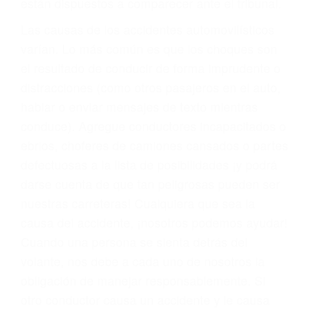
fallecidos a causa de la negligencia o mala
conducta. Cualesquiera que sean los
problemas, nuestros abogados litigantes civiles
preparan los casos como si fueran a ir a juicio.
Oponerse a los abogados y compañías de
seguros saben que estamos dispuestos a tratar
los casos, haciéndolos más propensos a
proponer una solución aceptable. Cuando no
hacen una buena oferta, nuestros abogados
están dispuestos a comparecer ante el tribunal.
Las causas de los accidentes automovilísticos
varían. Lo más común es que los choques son
el resultado de conducir de forma imprudente o
distracciones (como otros pasajeros en el auto,
hablar o enviar mensajes de texto mientras
conduce). Agregue conductores incapacitados o