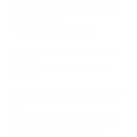
otorgue la compensación que merece.
CHOCAR ES NORMAL
Es triste pero cierto, si usted conduce un
automóvil en nuestras calles y carreteras, tarde
o temprano va a tener un accidente. No importa
qué tan cuidadoso sea, cuando usted conduce,
siempre habrá alguien que no está prestando
atención y puede causar un terrible accidente
automovilístico. Esto es muy factible si usted
conduce regularmente en una de las grandes
ciudades de Bodfish.
6 PUNTOS IMPORTANTES
1. No es necesario que hable Ingles
2. No es necesario que sea documentado o