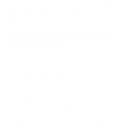
defectuoso. A veces el accidente es causado
por fallas en el diseño de seguridad de la
carretera, divisor, el hombro, la señalización de
barandas o pobres o la iluminación.
La causa exacta de un accidente de auto no
siempre es evidente. Si su lesión es el resultado
de un accidente de coche, accidente de camión,
accidente de autobús, accidente de motocicleta
o accidente SUV nuestra los abogados de
accidentes de auto encontrará las respuestas
que necesita para proteger sus derechos y
alcanzar la plena indemnización.
Algunas de las causas de los accidentes de
tráfico son evidentes:
Envío de mensajes de texto al conducir