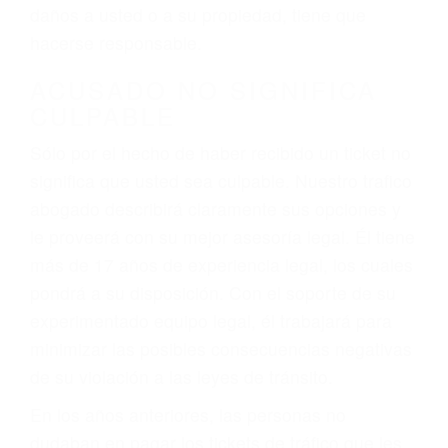
ebrios, choferes de camiones cansados o partes
defectuosas a la lista de posibilidades ¡y podrá
darse cuenta de que tan peligrosas pueden ser
nuestras carreteras! Cualquiera que sea la
causa del accidente, ¡nosotros podemos ayudar!
Cuando una persona se sienta detrás del
volante, nos debe a cada uno de nosotros la
obligación de manejar responsablemente. Si
otro conductor causa un accidente y le causa
daños a usted o a su propiedad, tiene que
hacerse responsable.
ACUSADO NO SIGNIFICA
CULPABLE
Sólo por el hecho de haber recibido un ticket no
significa que usted sea culpable. Nuestro trafico