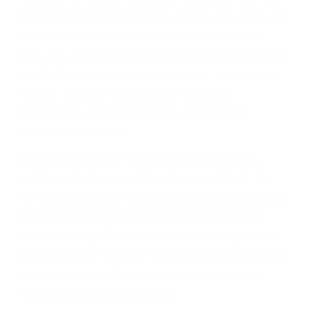
abogado describirá claramente sus opciones y
le proveerá con su mejor asesoría legal. Él tiene
más de 17 años de experiencia legal, los cuales
pondrá a su disposición. Con el soporte de su
experimentado equipo legal, él trabajará para
minimizar las posibles consecuencias negativas
de su violación a las leyes de tránsito.
En los años anteriores, las personas no
dudaban en pagar los tickets de tráfico que les
pusieran y así continuaban con su vida. Hoy, de
todos modos, los tickets de tránsito son más
que una ofensa. Aún un ticket por alta velocidad
puede tener serias consecuencias, incluyendo
multas, cargos, recargos, así como la
suspensión o revocación del privilegio de