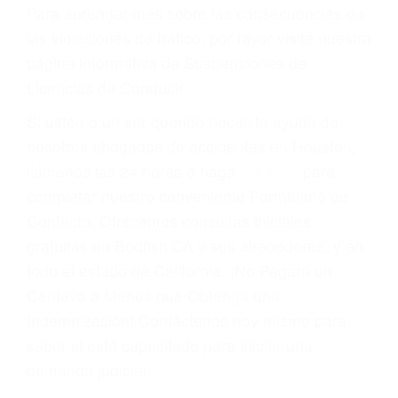
conducir o licencia.
Cada condena por una violación de tránsito
suma un punto en su licencia de conducir. Su
compañía de seguros incluso podría cancelar su
póliza, o incrementarla sustancialmente. No
corra el riesgo. Contacte a nuestro abogado en
violaciones de tránsito hoy mismo y obtenga un
servicio personalizado y una representación
legal de la más alta calidad.
Para aprender más sobre las consecuencias de
las violaciones de tráfico, por favor visite nuestra
página informativa de Suspensiones de
Licencias de Conducir.
Si usted o un ser querido necesita ayuda de
nosotros abogados de accidentes en Houston,