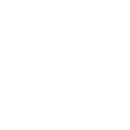
2. No es necesario que sea documentado o
ciudadano
3. No importa si tiene un pase/licencia de
conducción
4. Usted tiene derecho de hacer un reclamo por
sus lesiones aunque no tenga seguro para su
auto.
5. Podemos atenderte en su propio casa, por
teléfono o en nuestra oficina en Bakersfield
6. Las consultas están gratis; solo nos paga
cuando ganamos su caso
PRIMERO QUE TODO: SU
BIENESTAR
También representamos a las personas en