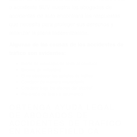
defecto parte tal como un neumático
defectuoso. A veces el accidente es causado
por fallas en el diseño de seguridad de la
carretera, divisor, el hombro, la señalización de
barandas o pobres o la iluminación.
La causa exacta de un accidente de auto no
siempre es evidente. Si su lesión es el resultado
de un accidente de coche, accidente de camión,
accidente de autobús, accidente de motocicleta
o accidente SUV nuestra los abogados de
accidentes de auto encontrará las respuestas
que necesita para proteger sus derechos y
alcanzar la plena indemnización.
Algunas de las causas de los accidentes de
tráfico son evidentes: