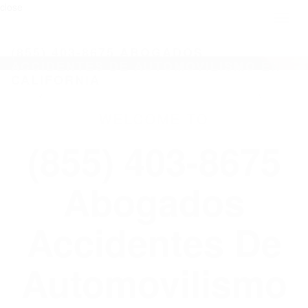
close
Toggl
naviga
(855) 403-8675 ABOGADOS
ACCIDENTES DE AUTOMOVILISMO EN
CALIFORNIA
WELCOME TO