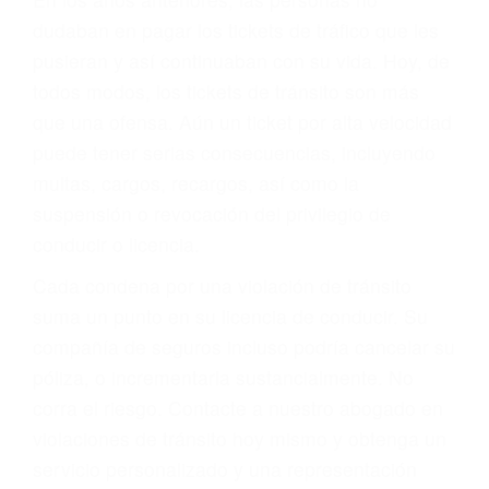
significa que usted sea culpable. Nuestro trafico
abogado describirá claramente sus opciones y
le proveerá con su mejor asesoría legal. Él tiene
más de 17 años de experiencia legal, los cuales
pondrá a su disposición. Con el soporte de su
experimentado equipo legal, él trabajará para
minimizar las posibles consecuencias negativas
de su violación a las leyes de tránsito.
En los años anteriores, las personas no
dudaban en pagar los tickets de tráfico que les
pusieran y así continuaban con su vida. Hoy, de
todos modos, los tickets de tránsito son más
que una ofensa. Aún un ticket por alta velocidad
puede tener serias consecuencias, incluyendo
multas, cargos, recargos, así como la