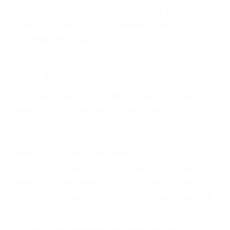
conduce). Agregue conductores incapacitados o
ebrios, choferes de camiones cansados o partes
defectuosas a la lista de posibilidades ¡y podrá
darse cuenta de que tan peligrosas pueden ser
nuestras carreteras! Cualquiera que sea la
causa del accidente, ¡nosotros podemos ayudar!
Cuando una persona se sienta detrás del
volante, nos debe a cada uno de nosotros la
obligación de manejar responsablemente. Si
otro conductor causa un accidente y le causa
daños a usted o a su propiedad, tiene que
hacerse responsable.
ACUSADO NO SIGNIFICA
CULPABLE
Sólo por el hecho de haber recibido un ticket no