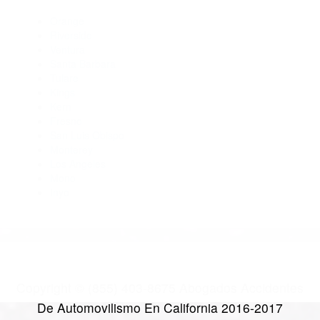
Abogados Para Accidentes De Carro Weldon CA 93283
Abogados De Accidentes De Transito Glennville CA 93226
Abogados Para Accidentes De Carro Lost Hills CA 93249
Abogados De Trafico Mc Farland CA 93250
Abogados Para Accidentes De Carro Bodfish CA 93205
CATEGORIES
AND TAGS
Orange
Riverside
Ventura
Santa Barbara
Tulare
Kings
Kern
Fresno