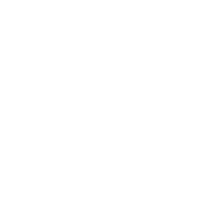
que están involucrados en su caso para que la
justicia le otorgue la compensación que merece.
CHOCAR ES NORMAL
Es triste pero cierto, si usted conduce un
automóvil en nuestras calles y carreteras, tarde
o temprano va a tener un accidente. No importa
qué tan cuidadoso sea, cuando usted conduce,
siempre habrá alguien que no está prestando
atención y puede causar un terrible accidente
automovilístico. Esto es muy factible si usted
conduce regularmente en una de las grandes
ciudades de Bakersfield.
6 PUNTOS IMPORTANTES
1. No es necesario que hable Ingles