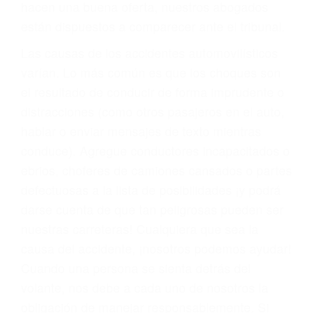
materia de inmigración y las familias de los
fallecidos a causa de la negligencia o mala
conducta. Cualesquiera que sean los
problemas, nuestros abogados litigantes civiles
preparan los casos como si fueran a ir a juicio.
Oponerse a los abogados y compañías de
seguros saben que estamos dispuestos a tratar
los casos, haciéndolos más propensos a
proponer una solución aceptable. Cuando no
hacen una buena oferta, nuestros abogados
están dispuestos a comparecer ante el tribunal.
Las causas de los accidentes automovilísticos
varían. Lo más común es que los choques son
el resultado de conducir de forma imprudente o
distracciones (como otros pasajeros en el auto,
hablar o enviar mensajes de texto mientras