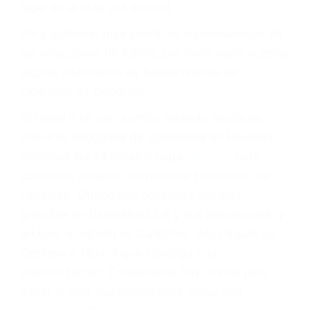
suspensión o revocación del privilegio de
conducir o licencia.
Cada condena por una violación de tránsito
suma un punto en su licencia de conducir. Su
compañía de seguros incluso podría cancelar su
póliza, o incrementarla sustancialmente. No
corra el riesgo. Contacte a nuestro abogado en
violaciones de tránsito hoy mismo y obtenga un
servicio personalizado y una representación
legal de la más alta calidad.
Para aprender más sobre las consecuencias de
las violaciones de tráfico, por favor visite nuestra
página informativa de Suspensiones de
Licencias de Conducir.
Si usted o un ser querido necesita ayuda de