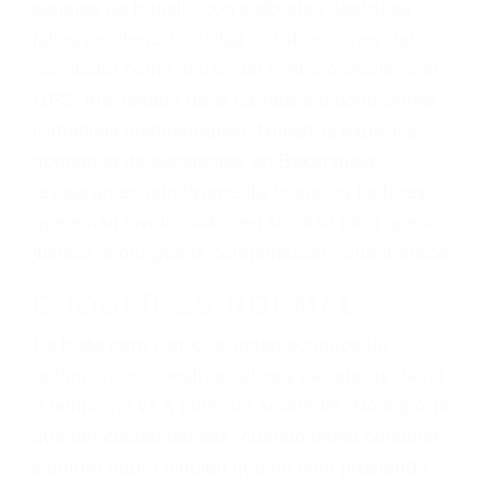
reciba la indemnización que merece por sus
lesiones, gastos médicos futuros, pérdida de
ingresos actuales y/o a futuro y para resarcir su
dolor y sufrimiento emocional.
El factor principal que un abogado de lesiones
personales debe determinar, es si el conductor
del vehículo estaba en falta y en qué medida al
momento del accidente. Otros factores que
pueden contribuir a provocar un accidente son
señales de tránsito con visibilidad obstruida,
faltas de atención, fatiga o distracciones del
conductor como el uso del teléfono celular o el
GPS, mal estado de la carretera o condiciones
climáticas desfavorables. Nuestros expertos
abogados de accidentes en Bakersfield,
revisarán exhaustivamente todos los factores