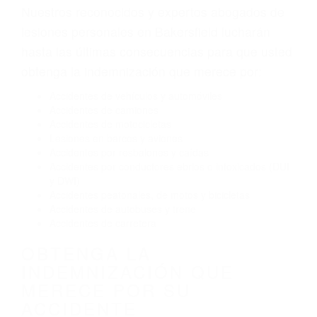
Envío de mensajes de texto al conducir
Exceso de velocidad
El no obedecer las señales de tráfico
Conducir de manera imprudente
Conducir bajo los efectos del alcohol
Reventón de llanta o neumático
OBTENGA AYUDA LEGAL
DE ABOGADOS DE
ACCIDENTES DE TRAFICO
EN BAKERSFIELD CA
Nuestros reconocidos y expertos abogados de
lesiones personales en Bakersfield lucharán
hasta las últimas consecuencias para que usted
obtenga la indemnización que merece por:
Accidentes de vehículos y automóviles
Accidentes de camiones
Accidentes de motocicletas