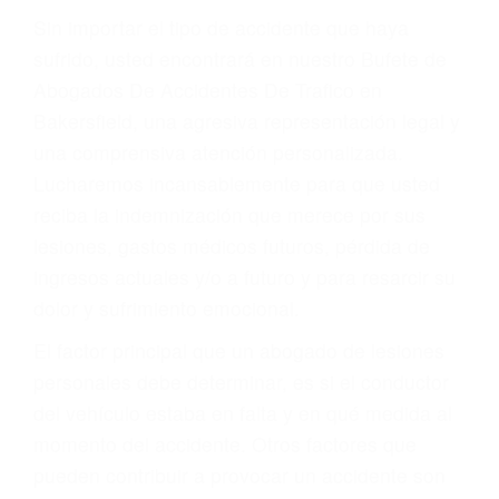
Lesiones en barcos y aviones
Accidentes por resbalones y caídas
Accidentes por conductores ebrios o intoxicados (DUI
y DWI)
Accidentes peatonales, de motos y bicicletas
Accidentes de autobuses y trene
Accidentes de carretera
OBTENGA LA
INDEMNIZACIÓN QUE
MERECE POR SU
ACCIDENTE
Sin importar el tipo de accidente que haya
sufrido, usted encontrará en nuestro Bufete de
Abogados De Accidentes De Trafico en
Bakersfield, una agresiva representación legal y
una comprensiva atención personalizada.
Lucharemos incansablemente para que usted