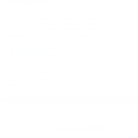
nosotros abogados de accidentes en Houston,
llámenos las 24 horas o haga
clic aquí
para
completar nuestro conveniente Formulario de
Contacto. Ofrecemos consultas iniciales
gratuitas en Bakersfield CA y sus alrededores, y
en todo el estado de California. ¡No Pagará un
Centavo a Menos que Obtenga una
Indemnización! Contáctenos hoy mismo para
saber si está capacitado para iniciar una
demanda judicial.
Accidente De Trabajo
Accidente Automovilistico De Ayer
Más abogados de automóviles en el condado de Kern:
Abogados De Accidentes De Transito Frazier Park CA 93222
Abogados De Accidentes De Trafico Bakersfield CA 93301
Abogados De Acidentes Bakersfield CA 93301
Abogados De Acidentes Lamont CA 93241
Abogados De Accidentes De Transito Delano CA 93215