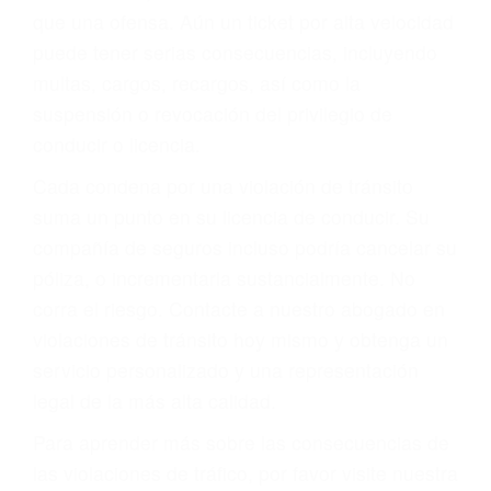
más de 17 años de experiencia legal, los cuales
pondrá a su disposición. Con el soporte de su
experimentado equipo legal, él trabajará para
minimizar las posibles consecuencias negativas
de su violación a las leyes de tránsito.
En los años anteriores, las personas no
dudaban en pagar los tickets de tráfico que les
pusieran y así continuaban con su vida. Hoy, de
todos modos, los tickets de tránsito son más
que una ofensa. Aún un ticket por alta velocidad
puede tener serias consecuencias, incluyendo
multas, cargos, recargos, así como la
suspensión o revocación del privilegio de
conducir o licencia.
Cada condena por una violación de tránsito