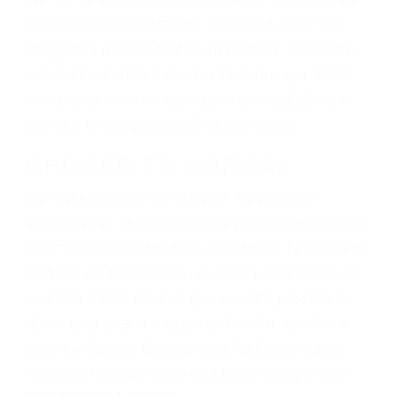
El factor principal que un abogado de lesiones
personales debe determinar, es si el conductor
del vehículo estaba en falta y en qué medida al
momento del accidente. Otros factores que
pueden contribuir a provocar un accidente son
señales de tránsito con visibilidad obstruida,
faltas de atención, fatiga o distracciones del
conductor como el uso del teléfono celular o el
GPS, mal estado de la carretera o condiciones
climáticas desfavorables. Nuestros expertos
abogados de accidentes en Lamont, revisarán
exhaustivamente todos los factores que están
involucrados en su caso para que la justicia le
otorgue la compensación que merece.
CHOCAR ES NORMAL