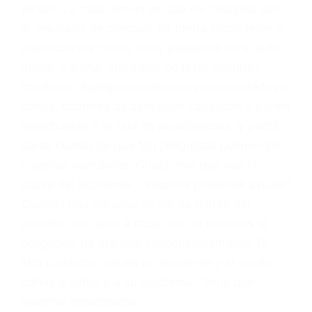
problemas, nuestros abogados litigantes civiles
preparan los casos como si fueran a ir a juicio.
Oponerse a los abogados y compañías de
seguros saben que estamos dispuestos a tratar
los casos, haciéndolos más propensos a
proponer una solución aceptable. Cuando no
hacen una buena oferta, nuestros abogados
están dispuestos a comparecer ante el tribunal.
Las causas de los accidentes automovilísticos
varían. Lo más común es que los choques son
el resultado de conducir de forma imprudente o
distracciones (como otros pasajeros en el auto,
hablar o enviar mensajes de texto mientras
conduce). Agregue conductores incapacitados o
ebrios, choferes de camiones cansados o partes
defectuosas a la lista de posibilidades ¡y podrá