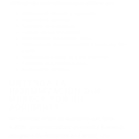
Conducir de manera imprudente
Conducir bajo los efectos del alcohol
Reventón de llanta o neumático
OBTENGA AYUDA LEGAL
DE ABOGADOS DE
ACIDENTES EN LAMONT CA
Nuestros reconocidos y expertos abogados de
lesiones personales en Lamont lucharán hasta
las últimas consecuencias para que usted
obtenga la indemnización que merece por:
Accidentes de vehículos y automóviles
Accidentes de camiones
Accidentes de motocicletas
Lesiones en barcos y aviones
Accidentes por resbalones y caídas
Accidentes por conductores ebrios o intoxicados (DUI
y DWI)
Accidentes peatonales, de motos y bicicletas