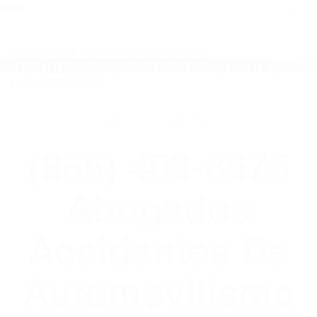
close
Toggl
naviga
(855) 403-8675 ABOGADOS
ACCIDENTES DE AUTOMOVILISMO EN
CALIFORNIA
WELCOME TO