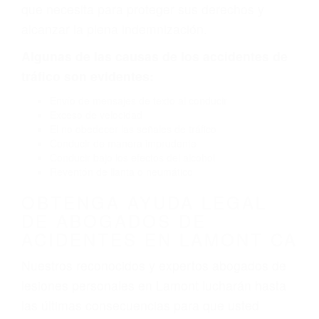
por fallas en el diseño de seguridad de la
carretera, divisor, el hombro, la señalización de
barandas o pobres o la iluminación.
La causa exacta de un accidente de auto no
siempre es evidente. Si su lesión es el resultado
de un accidente de coche, accidente de camión,
accidente de autobús, accidente de motocicleta
o accidente SUV nuestra los abogados de
accidentes de auto encontrará las respuestas
que necesita para proteger sus derechos y
alcanzar la plena indemnización.
Algunas de las causas de los accidentes de
tráfico son evidentes:
Envío de mensajes de texto al conducir
Exceso de velocidad
El no obedecer las señales de tráfico