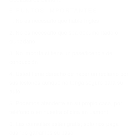
Es triste pero cierto, si usted conduce un
automóvil en nuestras calles y carreteras, tarde
o temprano va a tener un accidente. No importa
qué tan cuidadoso sea, cuando usted conduce,
siempre habrá alguien que no está prestando
atención y puede causar un terrible accidente
automovilístico. Esto es muy factible si usted
conduce regularmente en una de las grandes
ciudades de Lamont.
6 PUNTOS IMPORTANTES
1. No es necesario que hable Ingles
2. No es necesario que sea documentado o
ciudadano
3. No importa si tiene un pase/licencia de