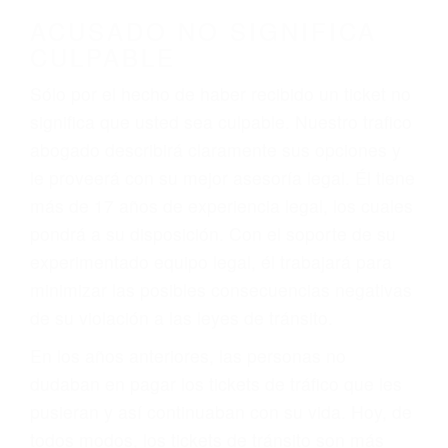
darse cuenta de que tan peligrosas pueden ser
nuestras carreteras! Cualquiera que sea la
causa del accidente, ¡nosotros podemos ayudar!
Cuando una persona se sienta detrás del
volante, nos debe a cada uno de nosotros la
obligación de manejar responsablemente. Si
otro conductor causa un accidente y le causa
daños a usted o a su propiedad, tiene que
hacerse responsable.
ACUSADO NO SIGNIFICA
CULPABLE
Sólo por el hecho de haber recibido un ticket no
significa que usted sea culpable. Nuestro trafico
abogado describirá claramente sus opciones y
le proveerá con su mejor asesoría legal. Él tiene