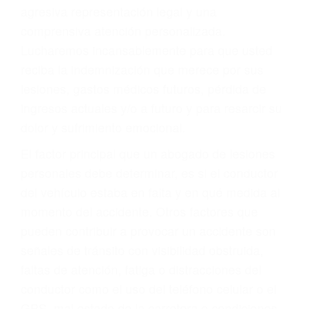
Accidentes de autobuses y trene
Accidentes de carretera
OBTENGA LA
INDEMNIZACIÓN QUE
MERECE POR SU
ACCIDENTE
Sin importar el tipo de accidente que haya
sufrido, usted encontrará en nuestro Bufete de
Abogados De Acidentes en Lamont, una
agresiva representación legal y una
comprensiva atención personalizada.
Lucharemos incansablemente para que usted
reciba la indemnización que merece por sus
lesiones, gastos médicos futuros, pérdida de
ingresos actuales y/o a futuro y para resarcir su
dolor y sufrimiento emocional.