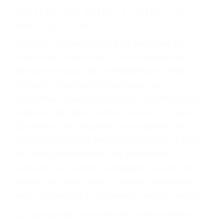
conducción
4. Usted tiene derecho de hacer un reclamo por
sus lesiones aunque no tenga seguro para su
auto.
5. Podemos atenderte en su propio casa, por
teléfono o en nuestra oficina en Lamont
6. Las consultas están gratis; solo nos paga
cuando ganamos su caso
PRIMERO QUE TODO: SU
BIENESTAR
También representamos a las personas en
materia de inmigración y las familias de los
fallecidos a causa de la negligencia o mala
conducta. Cualesquiera que sean los