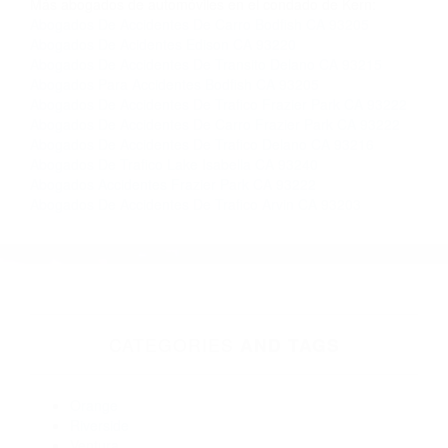
Contacto. Ofrecemos consultas iniciales
gratuitas en Lamont CA y sus alrededores, y en
todo el estado de California. ¡No Pagará un
Centavo a Menos que Obtenga una
Indemnización! Contáctenos hoy mismo para
saber si está capacitado para iniciar una
demanda judicial.
Como Prevenir Los Accidentes California
Accidente
Transito California
Más abogados de automóviles en el condado de Kern:
Abogados De Accidentes De Carro Bodfish CA 93205
Abogados De Acidentes Edison CA 93220
Abogados De Accidentes De Transito Delano CA 93215
Abogados Para Accidentes Bodfish CA 93205
Abogados De Accidentes De Trafico Frazier Park CA 93222
Abogados De Accidentes De Carro Frazier Park CA 93222
Abogados De Accidentes De Trafico Delano CA 93216
Abogados De Trafico Lake Isabella CA 93240
Abogados Accidentes Frazier Park CA 93222