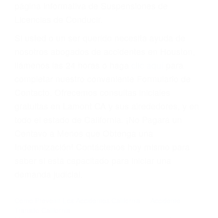
suma un punto en su licencia de conducir. Su
compañía de seguros incluso podría cancelar su
póliza, o incrementarla sustancialmente. No
corra el riesgo. Contacte a nuestro abogado en
violaciones de tránsito hoy mismo y obtenga un
servicio personalizado y una representación
legal de la más alta calidad.
Para aprender más sobre las consecuencias de
las violaciones de tráfico, por favor visite nuestra
página informativa de Suspensiones de
Licencias de Conducir.
Si usted o un ser querido necesita ayuda de
nosotros abogados de accidentes en Houston,
llámenos las 24 horas o haga
clic aquí
para
completar nuestro conveniente Formulario de