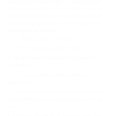
revisarán exhaustivamente todos los factores
que están involucrados en su caso para que la
justicia le otorgue la compensación que merece.
CHOCAR ES NORMAL
Es triste pero cierto, si usted conduce un
automóvil en nuestras calles y carreteras, tarde
o temprano va a tener un accidente. No importa
qué tan cuidadoso sea, cuando usted conduce,
siempre habrá alguien que no está prestando
atención y puede causar un terrible accidente
automovilístico. Esto es muy factible si usted
conduce regularmente en una de las grandes
ciudades de Bakersfield.
6 PUNTOS IMPORTANTES
1. No es necesario que hable Ingles