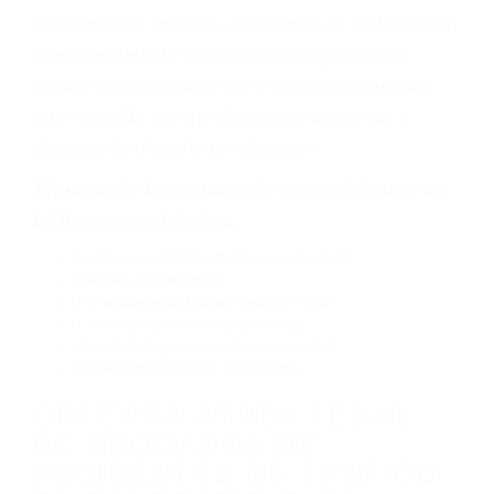
defectuoso o por un defecto de fabricación o un
defecto parte tal como un neumático
defectuoso. A veces el accidente es causado
por fallas en el diseño de seguridad de la
carretera, divisor, el hombro, la señalización de
barandas o pobres o la iluminación.
La causa exacta de un accidente de auto no
siempre es evidente. Si su lesión es el resultado
de un accidente de coche, accidente de camión,
accidente de autobús, accidente de motocicleta
o accidente SUV nuestra los abogados de
accidentes de auto encontrará las respuestas
que necesita para proteger sus derechos y
alcanzar la plena indemnización.
Algunas de las causas de los accidentes de