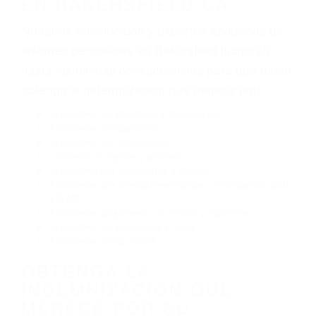
tráfico son evidentes:
Envío de mensajes de texto al conducir
Exceso de velocidad
El no obedecer las señales de tráfico
Conducir de manera imprudente
Conducir bajo los efectos del alcohol
Reventón de llanta o neumático
OBTENGA AYUDA LEGAL
DE ABOGADOS DE
ACCIDENTES DE TRAFICO
EN BAKERSFIELD CA
Nuestros reconocidos y expertos abogados de
lesiones personales en Bakersfield lucharán
hasta las últimas consecuencias para que usted
obtenga la indemnización que merece por:
Accidentes de vehículos y automóviles
Accidentes de camiones