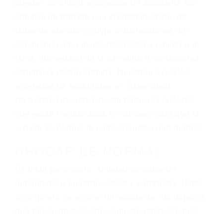
Lucharemos incansablemente para que usted
reciba la indemnización que merece por sus
lesiones, gastos médicos futuros, pérdida de
ingresos actuales y/o a futuro y para resarcir su
dolor y sufrimiento emocional.
El factor principal que un abogado de lesiones
personales debe determinar, es si el conductor
del vehículo estaba en falta y en qué medida al
momento del accidente. Otros factores que
pueden contribuir a provocar un accidente son
señales de tránsito con visibilidad obstruida,
faltas de atención, fatiga o distracciones del
conductor como el uso del teléfono celular o el
GPS, mal estado de la carretera o condiciones
climáticas desfavorables. Nuestros expertos
abogados de accidentes en Bakersfield,