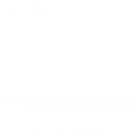
Si usted o un ser querido necesita ayuda de
nosotros abogados de accidentes en Houston,
llámenos las 24 horas o haga
clic aquí
para
completar nuestro conveniente Formulario de
Contacto. Ofrecemos consultas iniciales
gratuitas en Bakersfield CA y sus alrededores, y
en todo el estado de California. ¡No Pagará un
Centavo a Menos que Obtenga una
Indemnización! Contáctenos hoy mismo para
saber si está capacitado para iniciar una
demanda judicial.
So�ar Con Accidente
Carros Negros
Más abogados de automóviles en el condado de Kern:
Abogados Accidentes Kernville CA 93238
Abogados Para Accidentes De Carro Bodfish CA 93205
Abogados Accidentes Shafter CA 93263
Abogados Para Accidentes Bakersfield CA 93302