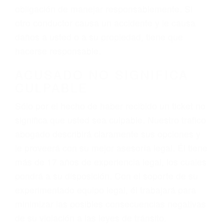
hablar o enviar mensajes de texto mientras
conduce). Agregue conductores incapacitados o
ebrios, choferes de camiones cansados o partes
defectuosas a la lista de posibilidades ¡y podrá
darse cuenta de que tan peligrosas pueden ser
nuestras carreteras! Cualquiera que sea la
causa del accidente, ¡nosotros podemos ayudar!
Cuando una persona se sienta detrás del
volante, nos debe a cada uno de nosotros la
obligación de manejar responsablemente. Si
otro conductor causa un accidente y le causa
daños a usted o a su propiedad, tiene que
hacerse responsable.
ACUSADO NO SIGNIFICA
CULPABLE