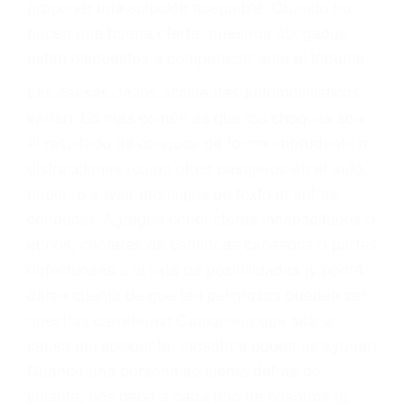
También representamos a las personas en
materia de inmigración y las familias de los
fallecidos a causa de la negligencia o mala
conducta. Cualesquiera que sean los
problemas, nuestros abogados litigantes civiles
preparan los casos como si fueran a ir a juicio.
Oponerse a los abogados y compañías de
seguros saben que estamos dispuestos a tratar
los casos, haciéndolos más propensos a
proponer una solución aceptable. Cuando no
hacen una buena oferta, nuestros abogados
están dispuestos a comparecer ante el tribunal.
Las causas de los accidentes automovilísticos
varían. Lo más común es que los choques son
el resultado de conducir de forma imprudente o
distracciones (como otros pasajeros en el auto,