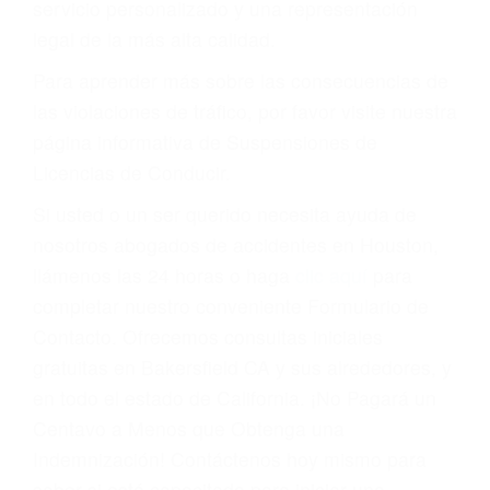
multas, cargos, recargos, así como la
suspensión o revocación del privilegio de
conducir o licencia.
Cada condena por una violación de tránsito
suma un punto en su licencia de conducir. Su
compañía de seguros incluso podría cancelar su
póliza, o incrementarla sustancialmente. No
corra el riesgo. Contacte a nuestro abogado en
violaciones de tránsito hoy mismo y obtenga un
servicio personalizado y una representación
legal de la más alta calidad.
Para aprender más sobre las consecuencias de
las violaciones de tráfico, por favor visite nuestra
página informativa de Suspensiones de
Licencias de Conducir.