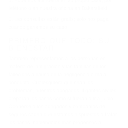
2. No es necesario que sea documentado o
ciudadano
3. No importa si tiene un pase/licencia de
conducción
4. Usted tiene derecho de hacer un reclamo por
sus lesiones aunque no tenga seguro para su
auto.
5. Podemos atenderte en su propio casa, por
teléfono o en nuestra oficina en Bakersfield
6. Las consultas están gratis; solo nos paga
cuando ganamos su caso
PRIMERO QUE TODO: SU
BIENESTAR