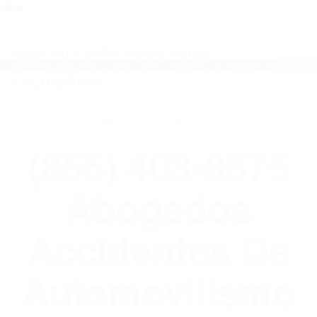
close
Toggl
naviga
(855) 403-8675 ABOGADOS
ACCIDENTES DE AUTOMOVILISMO EN
CALIFORNIA
WELCOME TO