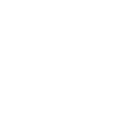
Accidentes de motocicletas
Lesiones en barcos y aviones
Accidentes por resbalones y caídas
Accidentes por conductores ebrios o intoxicados (DUI
y DWI)
Accidentes peatonales, de motos y bicicletas
Accidentes de autobuses y trene
Accidentes de carretera
OBTENGA LA
INDEMNIZACIÓN QUE
MERECE POR SU
ACCIDENTE
Sin importar el tipo de accidente que haya
sufrido, usted encontrará en nuestro Bufete de
Abogados De Accidentes De Trafico en
Bakersfield, una agresiva representación legal y
una comprensiva atención personalizada.