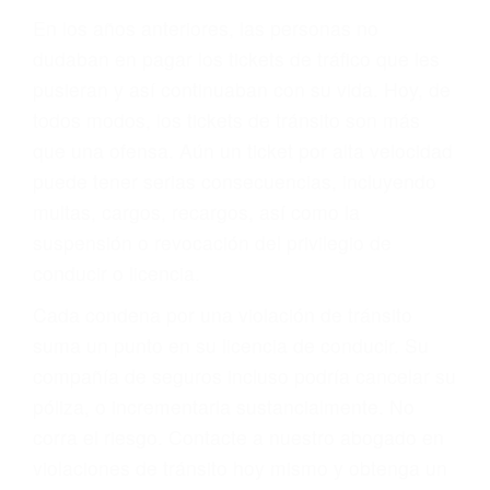
Sólo por el hecho de haber recibido un ticket no
significa que usted sea culpable. Nuestro trafico
abogado describirá claramente sus opciones y
le proveerá con su mejor asesoría legal. Él tiene
más de 17 años de experiencia legal, los cuales
pondrá a su disposición. Con el soporte de su
experimentado equipo legal, él trabajará para
minimizar las posibles consecuencias negativas
de su violación a las leyes de tránsito.
En los años anteriores, las personas no
dudaban en pagar los tickets de tráfico que les
pusieran y así continuaban con su vida. Hoy, de
todos modos, los tickets de tránsito son más
que una ofensa. Aún un ticket por alta velocidad
puede tener serias consecuencias, incluyendo