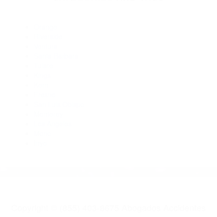
Abogados De Trafico Buttonwillow CA 93206
Abogados De Accidentes De Transito Glennville CA 93226
Abogados De Accidentes De Carro Lebec CA 93243
Abogado Accidente De Auto Frazier Park CA 93225
Abogados De Accidentes De Transito Lost Hills CA 93249
Abogado Accidente De Auto Onyx CA 93255
CATEGORIES
AND TAGS
Orange
Riverside
Ventura
Santa Barbara
Tulare
Kings
Kern