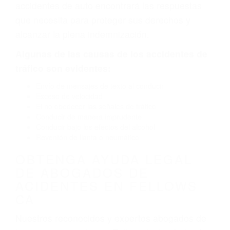
defectuoso. A veces el accidente es causado
por fallas en el diseño de seguridad de la
carretera, divisor, el hombro, la señalización de
barandas o pobres o la iluminación.
La causa exacta de un accidente de auto no
siempre es evidente. Si su lesión es el resultado
de un accidente de coche, accidente de camión,
accidente de autobús, accidente de motocicleta
o accidente SUV nuestra los abogados de
accidentes de auto encontrará las respuestas
que necesita para proteger sus derechos y
alcanzar la plena indemnización.
Algunas de las causas de los accidentes de
tráfico son evidentes:
Envío de mensajes de texto al conducir
Exceso de velocidad