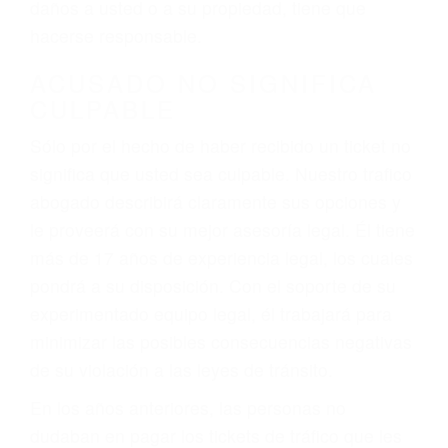
ebrios, choferes de camiones cansados o partes
defectuosas a la lista de posibilidades ¡y podrá
darse cuenta de que tan peligrosas pueden ser
nuestras carreteras! Cualquiera que sea la
causa del accidente, ¡nosotros podemos ayudar!
Cuando una persona se sienta detrás del
volante, nos debe a cada uno de nosotros la
obligación de manejar responsablemente. Si
otro conductor causa un accidente y le causa
daños a usted o a su propiedad, tiene que
hacerse responsable.
ACUSADO NO SIGNIFICA
CULPABLE
Sólo por el hecho de haber recibido un ticket no
significa que usted sea culpable. Nuestro trafico