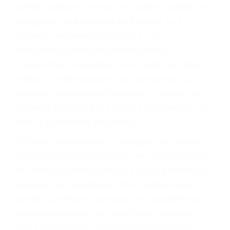
Accidentes por conductores ebrios o intoxicados (DUI
y DWI)
Accidentes peatonales, de motos y bicicletas
Accidentes de autobuses y trene
Accidentes de carretera
OBTENGA LA
INDEMNIZACIÓN QUE
MERECE POR SU
ACCIDENTE
Sin importar el tipo de accidente que haya
sufrido, usted encontrará en nuestro Bufete de
Abogados De Acidentes en Fellows, una
agresiva representación legal y una
comprensiva atención personalizada.
Lucharemos incansablemente para que usted
reciba la indemnización que merece por sus
lesiones, gastos médicos futuros, pérdida de