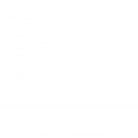
completar nuestro conveniente Formulario de
Contacto. Ofrecemos consultas iniciales
gratuitas en Fellows CA y sus alrededores, y en
todo el estado de California. ¡No Pagará un
Centavo a Menos que Obtenga una
Indemnización! Contáctenos hoy mismo para
saber si está capacitado para iniciar una
demanda judicial.
Accidentes Choques California
Estrelladas De Carros
California
Más abogados de automóviles en el condado de Kern:
Abogados De Accidentes De Carro Frazier Park CA 93222
Abogados Para Accidentes Bodfish CA 93205
Abogados Para Accidentes Buttonwillow CA 93206
Abogados De Accidentes De Transito Edison CA 93220
Abogados Accidentes Delano CA 93215
Abogados Especialistas En Accidentes De Trafico Bodfish CA