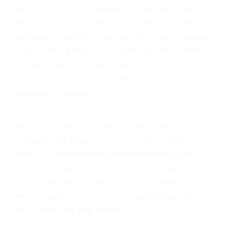
abogado describirá claramente sus opciones y
le proveerá con su mejor asesoría legal. Él tiene
más de 17 años de experiencia legal, los cuales
pondrá a su disposición. Con el soporte de su
experimentado equipo legal, él trabajará para
minimizar las posibles consecuencias negativas
de su violación a las leyes de tránsito.
En los años anteriores, las personas no
dudaban en pagar los tickets de tráfico que les
pusieran y así continuaban con su vida. Hoy, de
todos modos, los tickets de tránsito son más
que una ofensa. Aún un ticket por alta velocidad
puede tener serias consecuencias, incluyendo
multas, cargos, recargos, así como la
suspensión o revocación del privilegio de
conducir o licencia.