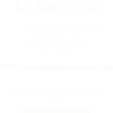
(855) 403-8675
Abogados
Accidentes De
Automovilismo
En California
BY
(855) 403-8675 ABOGADOS
ACCIDENTES DE
AUTOMOVILISMO EN