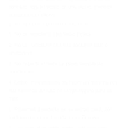
otorgue la compensación que merece.
CHOCAR ES NORMAL
Es triste pero cierto, si usted conduce un
automóvil en nuestras calles y carreteras, tarde
o temprano va a tener un accidente. No importa
qué tan cuidadoso sea, cuando usted conduce,
siempre habrá alguien que no está prestando
atención y puede causar un terrible accidente
automovilístico. Esto es muy factible si usted
conduce regularmente en una de las grandes
ciudades de Fellows.
6 PUNTOS IMPORTANTES
1. No es necesario que hable Ingles
2. No es necesario que sea documentado o
ciudadano