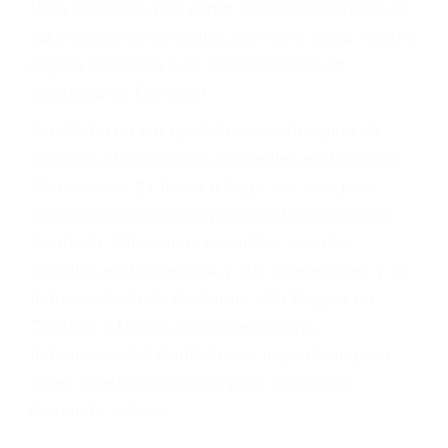
Cada condena por una violación de tránsito
suma un punto en su licencia de conducir. Su
compañía de seguros incluso podría cancelar su
póliza, o incrementarla sustancialmente. No
corra el riesgo. Contacte a nuestro abogado en
violaciones de tránsito hoy mismo y obtenga un
servicio personalizado y una representación
legal de la más alta calidad.
Para aprender más sobre las consecuencias de
las violaciones de tráfico, por favor visite nuestra
página informativa de Suspensiones de
Licencias de Conducir.
Si usted o un ser querido necesita ayuda de
nosotros abogados de accidentes en Houston,
llámenos las 24 horas o haga
clic aquí
para