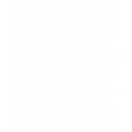
fallecidos a causa de la negligencia o mala
conducta. Cualesquiera que sean los
problemas, nuestros abogados litigantes civiles
preparan los casos como si fueran a ir a juicio.
Oponerse a los abogados y compañías de
seguros saben que estamos dispuestos a tratar
los casos, haciéndolos más propensos a
proponer una solución aceptable. Cuando no
hacen una buena oferta, nuestros abogados
están dispuestos a comparecer ante el tribunal.
Las causas de los accidentes automovilísticos
varían. Lo más común es que los choques son
el resultado de conducir de forma imprudente o
distracciones (como otros pasajeros en el auto,
hablar o enviar mensajes de texto mientras
conduce). Agregue conductores incapacitados o