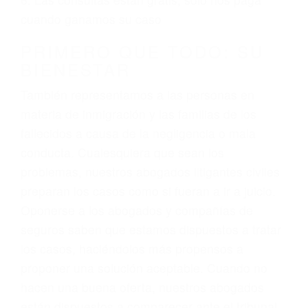
3. No importa si tiene un pase/licencia de
conducción
4. Usted tiene derecho de hacer un reclamo por
sus lesiones aunque no tenga seguro para su
auto.
5. Podemos atenderte en su propio casa, por
teléfono o en nuestra oficina en Fellows
6. Las consultas están gratis; solo nos paga
cuando ganamos su caso
PRIMERO QUE TODO: SU
BIENESTAR
También representamos a las personas en
materia de inmigración y las familias de los