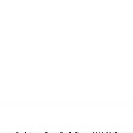
93205
Abogados De Accidentes De Carro Edison CA 93220
Abogados De Trafico Edison CA 93220
Abogados Especialistas En Accidentes De Trafico Edison CA
93220
Abogado Accidente De Auto Delano CA 93215
CATEGORIES
AND TAGS
Orange
Riverside
Ventura
Santa Barbara
Tulare
Kings
Kern
Fresno