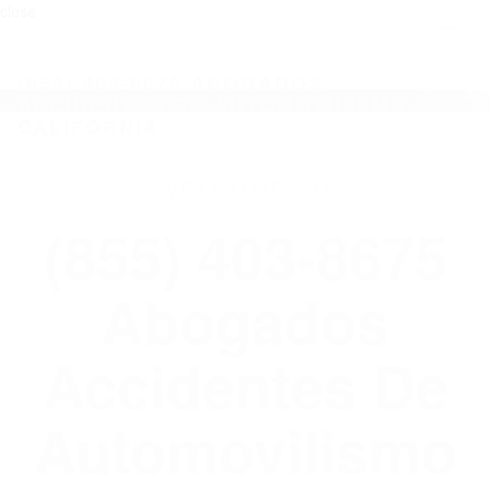
close
Toggl
naviga
(855) 403-8675 ABOGADOS
ACCIDENTES DE AUTOMOVILISMO EN
CALIFORNIA
WELCOME TO