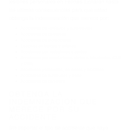
El no obedecer las señales de tráfico
Conducir de manera imprudente
Conducir bajo los efectos del alcohol
Reventón de llanta o neumático
OBTENGA AYUDA LEGAL
DE ABOGADOS DE
ACIDENTES EN FELLOWS
CA
Nuestros reconocidos y expertos abogados de
lesiones personales en Fellows lucharán hasta
las últimas consecuencias para que usted
obtenga la indemnización que merece por:
Accidentes de vehículos y automóviles
Accidentes de camiones
Accidentes de motocicletas
Lesiones en barcos y aviones
Accidentes por resbalones y caídas