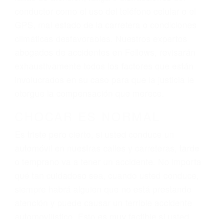
ingresos actuales y/o a futuro y para resarcir su
dolor y sufrimiento emocional.
El factor principal que un abogado de lesiones
personales debe determinar, es si el conductor
del vehículo estaba en falta y en qué medida al
momento del accidente. Otros factores que
pueden contribuir a provocar un accidente son
señales de tránsito con visibilidad obstruida,
faltas de atención, fatiga o distracciones del
conductor como el uso del teléfono celular o el
GPS, mal estado de la carretera o condiciones
climáticas desfavorables. Nuestros expertos
abogados de accidentes en Fellows, revisarán
exhaustivamente todos los factores que están
involucrados en su caso para que la justicia le