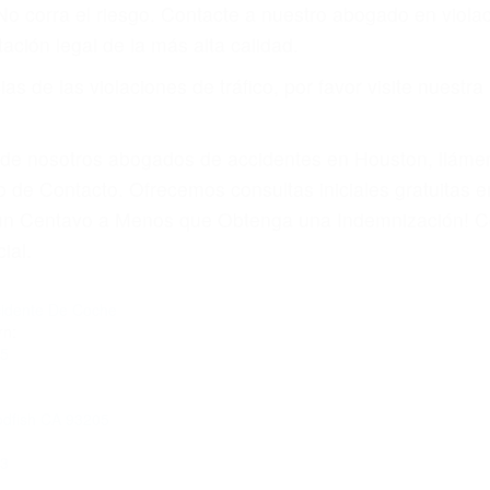
amo por sus lesiones aunque no tenga seguro para su aut
por teléfono o en nuestra oficina en Bodfish
 paga cuando ganamos su caso
SU BIENESTAR
materia de inmigración y las familias de los fallecidos 
emas, nuestros abogados litigantes civiles preparan los 
 seguros saben que estamos dispuestos a tratar los ca
 no hacen una buena oferta, nuestros abogados están di
ticos varían. Lo más común es que los choques son el r
asajeros en el auto, hablar o enviar mensajes de texto
ones cansados o partes defectuosas a la lista de posibil
as! Cualquiera que sea la causa del accidente, ¡nosotr
 cada uno de nosotros la obligación de manejar responsa
u propiedad, tiene que hacerse responsable.