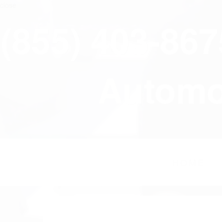
close
(855) 403-86
Automov
HOME