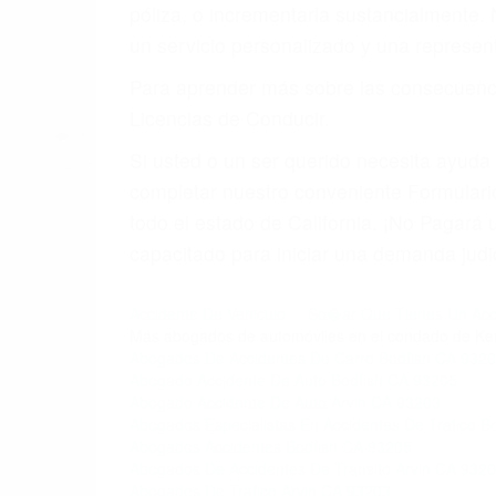
4. Usted tiene derecho de hacer un recl
5. Podemos atenderte en su propio casa, 
6. Las consultas están gratis; solo nos
PRIMERO QUE TODO: 
También representamos a las personas en 
conducta. Cualesquiera que sean los probl
Oponerse a los abogados y compañías de
proponer una solución aceptable. Cuando
Las causas de los accidentes automovilís
imprudente o distracciones (como otros p
incapacitados o ebrios, choferes de cami
peligrosas pueden ser nuestras carreter
se sienta detrás del volante, nos debe a
accidente y le causa daños a usted o a s