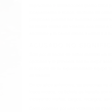
El factor principal que un abogado de les
al momento del accidente. Otros factores 
faltas de atención, fatiga o distracciones
climáticas desfavorables. Nuestros exper
involucrados en su caso para que la just
CHOCAR ES NORMAL
Es triste pero cierto, si usted conduce u
qué tan cuidadoso sea, cuando usted con
accidente automovilístico. Esto es muy f
6 PUNTOS IMPORTANTES
1. No es necesario que hable Ingles
2. No es necesario que sea documentad
3. No importa si tiene un pase/licencia d