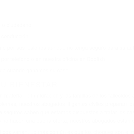
CA
s de lesiones personales en Bodfish lucharán hasta las
r:
dos (DUI y DWI)
ZACIÓN QUE MERECE POR SU A
ya sufrido, usted encontrará en nuestro Bufete de Aboga
entación legal y una comprensiva atención personalizad
por sus lesiones, gastos médicos futuros, pérdida de in