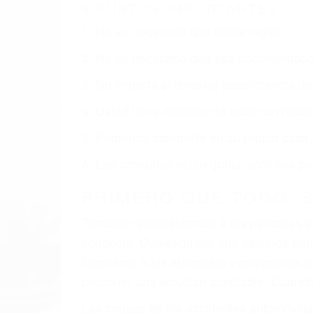
TRAFICO EN BODFISH 
Nuestros reconocidos y expertos abogado
obtenga la indemnización que merece po
Accidentes de vehículos y automóviles
Accidentes de camiones
Accidentes de motocicletas
Lesiones en barcos y aviones
Accidentes por resbalones y caídas
Accidentes por conductores ebrios o intoxica
Accidentes peatonales, de motos y bicicletas
Accidentes de autobuses y trene
Accidentes de carretera
OBTENGA LA INDEMNI
Sin importar el tipo de accidente que ha
Trafico en Bodfish, una agresiva repres
usted reciba la indemnización que merece 
resarcir su dolor y sufrimiento emocional.