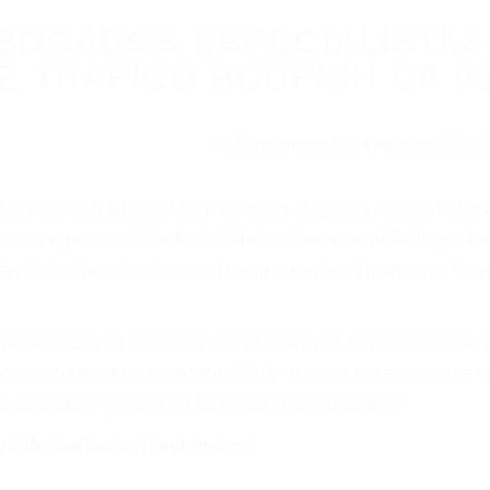
WELCOME TO
8675 Abogados Ac
ovilismo En Cali