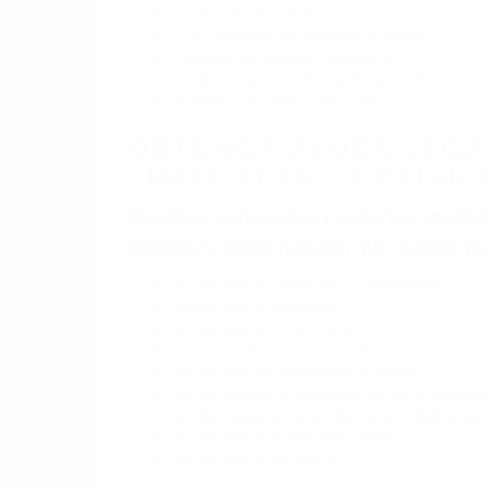
BY
(855) 403-8675 
ABOGADOS ESP
Pare
A
D