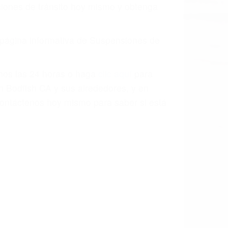
o.
a causa de la negligencia o mala
casos como si fueran a ir a juicio.
sos, haciéndolos más propensos a
spuestos a comparecer ante el tribunal.
esultado de conducir de forma
 mientras conduce). Agregue conductores
idades ¡y podrá darse cuenta de que tan
os podemos ayudar! Cuando una persona
blemente. Si otro conductor causa un