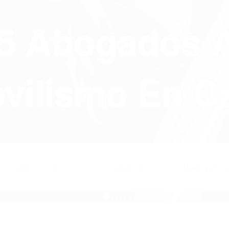
75 Abogados 
ilismo En Ca
ABOUT
CONTACT
PRIVAC