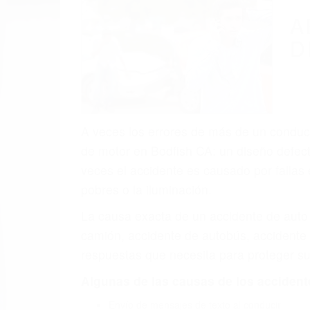
(855) 403-
Autom