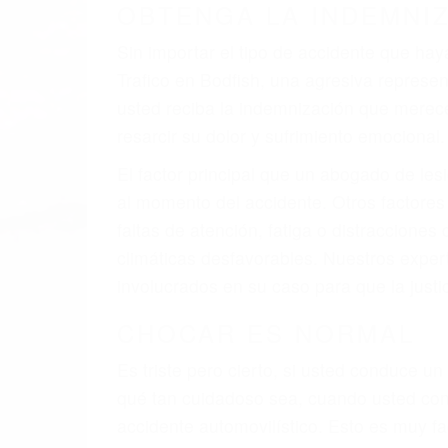
A veces los errores de más de un conducto
de motor en Bodfish CA: un diseño defect
veces el accidente es causado por fallas 
pobres o la iluminación.
La causa exacta de un accidente de auto 
camión, accidente de autobús, accidente
respuestas que necesita para proteger su
Algunas de las causas de los accidente
Envío de mensajes de texto al conducir
Exceso de velocidad
El no obedecer las señales de tráfico
Conducir de manera imprudente
Conducir bajo los efectos del alcohol
Reventón de llanta o neumático
OBTENGA AYUDA LEGA