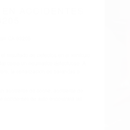
cidentes De
fornia