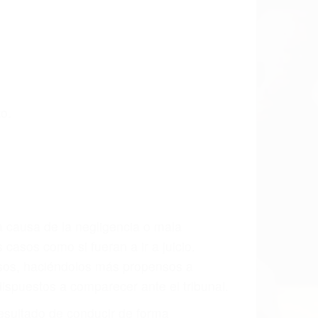
 últimas consecuencias para que usted
CCIDENTE
dos Especialistas En Accidentes De
a. Lucharemos incansablemente para que
gresos actuales y/o a futuro y para