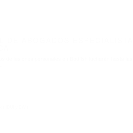
ABOGADOS ACCIDENTES DE AUTOMOVI
ECIALISTAS EN ACCIDENTES DE TRAFICO BOD
nt category
BOGADOS ESPECIALISTAS
E TRAFICO BODFISH CA 9