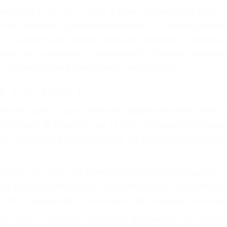
iones personales debe determinar, es si el conductor de
que pueden contribuir a provocar un accidente son señale
 del conductor como el uso del teléfono celular o el GPS
tos abogados de accidentes en Bodfish, revisarán exhau
icia le otorgue la compensación que merece.
n automóvil en nuestras calles y carreteras, tarde o temp
duce, siempre habrá alguien que no está prestando aten
actible si usted conduce regularmente en una de las gra
o o ciudadano
e conducción