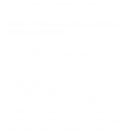
por fallas en el diseño de seguridad de la
carretera, divisor, el hombro, la señalización de
barandas o pobres o la iluminación.
La causa exacta de un accidente de auto no
siempre es evidente. Si su lesión es el resultado
de un accidente de coche, accidente de camión,
accidente de autobús, accidente de motocicleta
o accidente SUV nuestra los abogados de
accidentes de auto encontrará las respuestas
que necesita para proteger sus derechos y
alcanzar la plena indemnización.
Algunas de las causas de los accidentes de
tráfico son evidentes:
Envío de mensajes de texto al conducir
Exceso de velocidad
El no obedecer las señales de tráfico