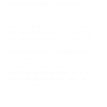
suma un punto en su licencia de conducir. Su
compañía de seguros incluso podría cancelar su
póliza, o incrementarla sustancialmente. No
corra el riesgo. Contacte a nuestro abogado en
violaciones de tránsito hoy mismo y obtenga un
servicio personalizado y una representación
legal de la más alta calidad.
Para aprender más sobre las consecuencias de
las violaciones de tráfico, por favor visite nuestra
página informativa de Suspensiones de
Licencias de Conducir.
Si usted o un ser querido necesita ayuda de
nosotros abogados de accidentes en Houston,
llámenos las 24 horas o haga
clic aquí
para
completar nuestro conveniente Formulario de