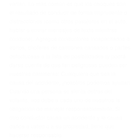
problemas, nuestros abogados litigantes civiles
preparan los casos como si fueran a ir a juicio.
Oponerse a los abogados y compañías de
seguros saben que estamos dispuestos a tratar
los casos, haciéndolos más propensos a
proponer una solución aceptable. Cuando no
hacen una buena oferta, nuestros abogados
están dispuestos a comparecer ante el tribunal.
Las causas de los accidentes automovilísticos
varían. Lo más común es que los choques son
el resultado de conducir de forma imprudente o
distracciones (como otros pasajeros en el auto,
hablar o enviar mensajes de texto mientras
conduce). Agregue conductores incapacitados o
ebrios, choferes de camiones cansados o partes
defectuosas a la lista de posibilidades ¡y podrá