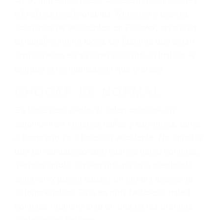
El factor principal que un abogado de lesiones
personales debe determinar, es si el conductor
del vehículo estaba en falta y en qué medida al
momento del accidente. Otros factores que
pueden contribuir a provocar un accidente son
señales de tránsito con visibilidad obstruida,
faltas de atención, fatiga o distracciones del
conductor como el uso del teléfono celular o el
GPS, mal estado de la carretera o condiciones
climáticas desfavorables. Nuestros expertos
abogados de accidentes en Fellows, revisarán
exhaustivamente todos los factores que están
involucrados en su caso para que la justicia le
otorgue la compensación que merece.
CHOCAR ES NORMAL