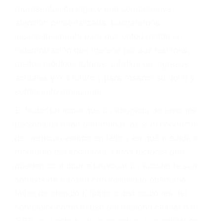
Accidentes de autobuses y trene
Accidentes de carretera
OBTENGA LA
INDEMNIZACIÓN QUE
MERECE POR SU
ACCIDENTE
Sin importar el tipo de accidente que haya
sufrido, usted encontrará en nuestro Bufete de
Abogados De Trafico en Fellows, una agresiva
representación legal y una comprensiva
atención personalizada. Lucharemos
incansablemente para que usted reciba la
indemnización que merece por sus lesiones,
gastos médicos futuros, pérdida de ingresos
actuales y/o a futuro y para resarcir su dolor y
sufrimiento emocional.