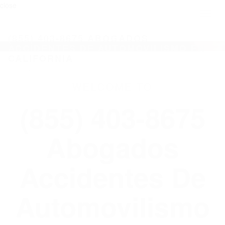
close
Toggl
naviga
(855) 403-8675 ABOGADOS
ACCIDENTES DE AUTOMOVILISMO EN
CALIFORNIA
WELCOME TO