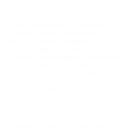
conducción
4. Usted tiene derecho de hacer un reclamo por
sus lesiones aunque no tenga seguro para su
auto.
5. Podemos atenderte en su propio casa, por
teléfono o en nuestra oficina en Fellows
6. Las consultas están gratis; solo nos paga
cuando ganamos su caso
PRIMERO QUE TODO: SU
BIENESTAR
También representamos a las personas en
materia de inmigración y las familias de los
fallecidos a causa de la negligencia o mala
conducta. Cualesquiera que sean los