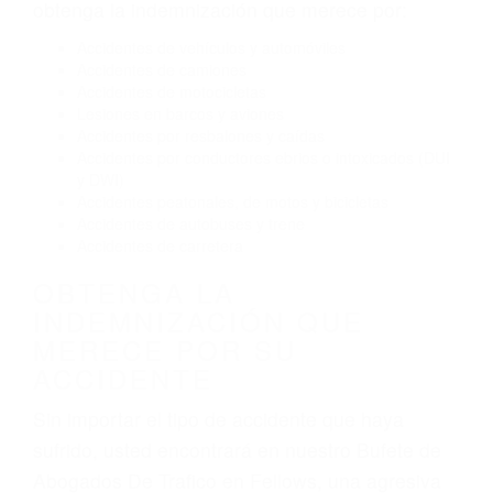
Conducir de manera imprudente
Conducir bajo los efectos del alcohol
Reventón de llanta o neumático
OBTENGA AYUDA LEGAL
DE ABOGADOS DE
TRAFICO EN FELLOWS CA
Nuestros reconocidos y expertos abogados de
lesiones personales en Fellows lucharán hasta
las últimas consecuencias para que usted
obtenga la indemnización que merece por:
Accidentes de vehículos y automóviles
Accidentes de camiones
Accidentes de motocicletas
Lesiones en barcos y aviones
Accidentes por resbalones y caídas
Accidentes por conductores ebrios o intoxicados (DUI
y DWI)
Accidentes peatonales, de motos y bicicletas