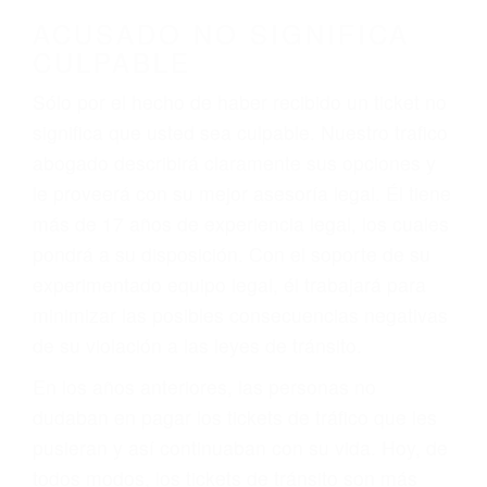
darse cuenta de que tan peligrosas pueden ser
nuestras carreteras! Cualquiera que sea la
causa del accidente, ¡nosotros podemos ayudar!
Cuando una persona se sienta detrás del
volante, nos debe a cada uno de nosotros la
obligación de manejar responsablemente. Si
otro conductor causa un accidente y le causa
daños a usted o a su propiedad, tiene que
hacerse responsable.
ACUSADO NO SIGNIFICA
CULPABLE
Sólo por el hecho de haber recibido un ticket no
significa que usted sea culpable. Nuestro trafico
abogado describirá claramente sus opciones y
le proveerá con su mejor asesoría legal. Él tiene