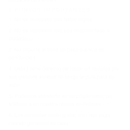
Es triste pero cierto, si usted conduce un
automóvil en nuestras calles y carreteras, tarde
o temprano va a tener un accidente. No importa
qué tan cuidadoso sea, cuando usted conduce,
siempre habrá alguien que no está prestando
atención y puede causar un terrible accidente
automovilístico. Esto es muy factible si usted
conduce regularmente en una de las grandes
ciudades de Fellows.
6 PUNTOS IMPORTANTES
1. No es necesario que hable Ingles
2. No es necesario que sea documentado o
ciudadano
3. No importa si tiene un pase/licencia de