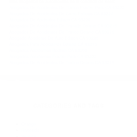
Contacto. Ofrecemos consultas iniciales
gratuitas en Fellows CA y sus alrededores, y en
todo el estado de California. ¡No Pagará un
Centavo a Menos que Obtenga una
Indemnización! Contáctenos hoy mismo para
saber si está capacitado para iniciar una
demanda judicial.
Accidentes Automovilisticos Del Dia Viernes California
Imagenes De Acidentes California
Más abogados de automóviles en el condado de Kern:
Abogados De Accidentes De Trafico Frazier Park CA 93222
Abogados De Accidentes De Carro Fellows CA 93224
Abogados De Acidentes Edison CA 93220
Abogados De Accidentes De Transito Delano CA 93215
Abogados De Accidentes De Trafico Delano CA 93216
Abogado Accidente De Auto Edison CA 93220
Abogados Para Accidentes Delano CA 93215
Abogados Accidentes Bodfish CA 93205
Abogados Accidentes Frazier Park CA 93222