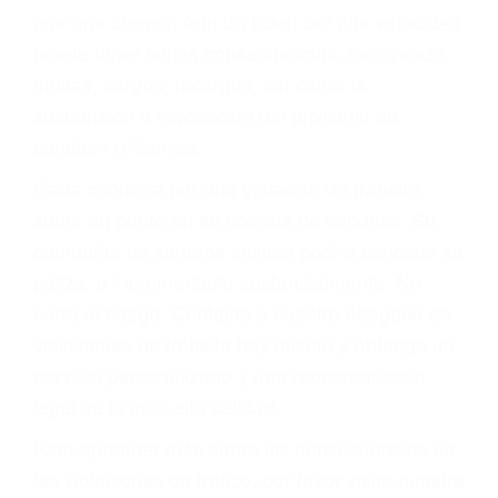
más de 17 años de experiencia legal, los cuales
pondrá a su disposición. Con el soporte de su
experimentado equipo legal, él trabajará para
minimizar las posibles consecuencias negativas
de su violación a las leyes de tránsito.
En los años anteriores, las personas no
dudaban en pagar los tickets de tráfico que les
pusieran y así continuaban con su vida. Hoy, de
todos modos, los tickets de tránsito son más
que una ofensa. Aún un ticket por alta velocidad
puede tener serias consecuencias, incluyendo
multas, cargos, recargos, así como la
suspensión o revocación del privilegio de
conducir o licencia.
Cada condena por una violación de tránsito