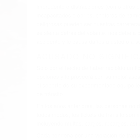
imprudente o distracciones (como otros p
incapacitados o ebrios, choferes de cami
peligrosas pueden ser nuestras carreter
se sienta detrás del volante, nos debe a
accidente y le causa daños a usted o a s
ACUSADO NO SIGNIFIC
Sólo por el hecho de haber recibido un ti
opciones y le proveerá con su mejor aseso
el soporte de su experimentado equipo leg
de tránsito.
En los años anteriores, las personas no d
todos modos, los tickets de tránsito son
incluyendo multas, cargos, recargos, así 
Cada condena por una violación de tránsi