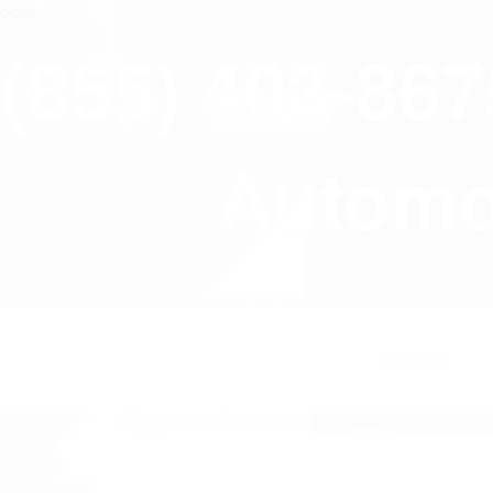
close
(855) 403-86
Automov
HOME