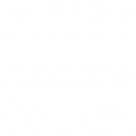
asajeros en el auto, hablar o enviar mensajes de texto
ones cansados o partes defectuosas a la lista de posibil
as! Cualquiera que sea la causa del accidente, ¡nosotr
 cada uno de nosotros la obligación de manejar responsa
u propiedad, tiene que hacerse responsable.
A CULPABLE
cket no significa que usted sea culpable. Nuestro trafic
ría legal. Él tiene más de 17 años de experiencia legal
al, él trabajará para minimizar las posibles consecuenci
udaban en pagar los tickets de tráfico que les pusieran 
 más que una ofensa. Aún un ticket por alta velocidad pu
como la suspensión o revocación del privilegio de conduci
to suma un punto en su licencia de conducir. Su compañ