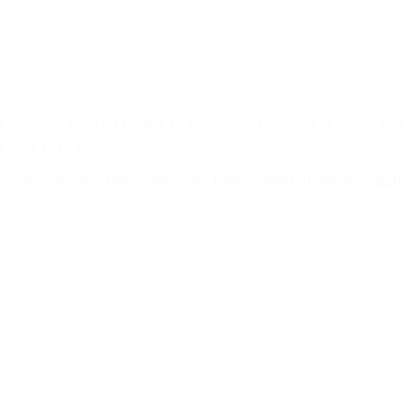
L DE ABOGADOS ESPECIALISTA
ELD CA
s de lesiones personales en Bakersfield lucharán hasta
ce por:
dos (DUI y DWI)