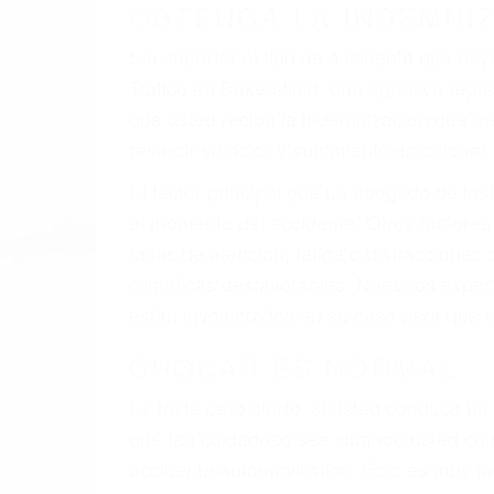
OBTENGA LA INDEMNI
Sin importar el tipo de accidente que ha
Trafico en Bakersfield, una agresiva re
que usted reciba la indemnización que me
resarcir su dolor y sufrimiento emocional.
El factor principal que un abogado de les
al momento del accidente. Otros factores 
faltas de atención, fatiga o distracciones
climáticas desfavorables. Nuestros exper
están involucrados en su caso para que l
CHOCAR ES NORMAL
Es triste pero cierto, si usted conduce u
qué tan cuidadoso sea, cuando usted con
accidente automovilístico. Esto es muy f