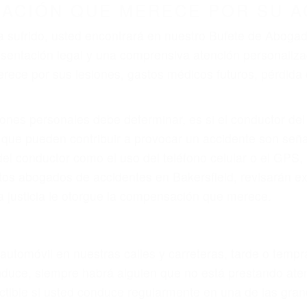
ZACIÓN QUE MERECE POR SU A
ya sufrido, usted encontrará en nuestro Bufete de Aboga
presentación legal y una comprensiva atención personal
rece por sus lesiones, gastos médicos futuros, pérdida d
iones personales debe determinar, es si el conductor de
que pueden contribuir a provocar un accidente son señale
 del conductor como el uso del teléfono celular o el GPS
tos abogados de accidentes en Bakersfield, revisarán e
a justicia le otorgue la compensación que merece.
n automóvil en nuestras calles y carreteras, tarde o temp
duce, siempre habrá alguien que no está prestando aten
actible si usted conduce regularmente en una de las gra