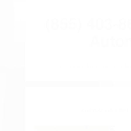
(855) 403-
Autom
BY
(855) 403-8675 
ABOGADOS ESPEC
Pare