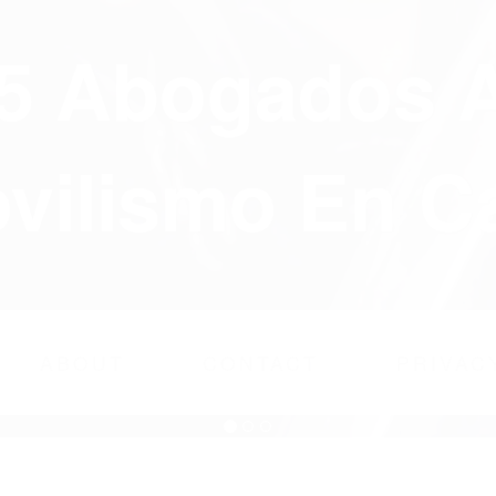
75 Abogados 
ilismo En Ca
ABOUT
CONTACT
PRIVAC