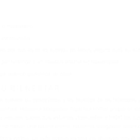
o o ciudadano
e conducción
amo por sus lesiones aunque no tenga seguro para su aut
por teléfono o en nuestra oficina en Bakersfield
 paga cuando ganamos su caso
SU BIENESTAR
materia de inmigración y las familias de los fallecidos 
emas, nuestros abogados litigantes civiles preparan los 
 seguros saben que estamos dispuestos a tratar los ca
 no hacen una buena oferta, nuestros abogados están di
ticos varían. Lo más común es que los choques son el r