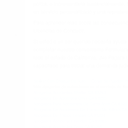
póliza, o incrementarla sustancialmente.
un servicio personalizado y una represent
Para aprender más sobre las consecuencia
Licencias de Conducir.
Si usted o un ser querido necesita ayud
completar nuestro conveniente Formulario
todo el estado de California. ¡No Pagar
capacitado para iniciar una demanda judic
So�ar Con Choque De Auto
Como Se Pueden Pre
Más abogados de automóviles en el condado de Ke
Abogados Accidentes Shafter CA 93263
Abogados De Acidentes Onyx CA 93255
Abogados Para Accidentes De Carro Arvin CA 9320
Abogados De Accidentes De Transito Mc Kittrick C
Abogados De Trafico Fellows CA 93224
Abogados Accidentes Weldon CA 93283
Abogados Accidentes Onyx CA 93255