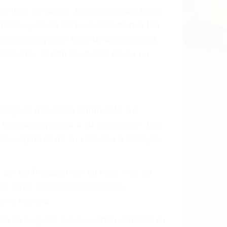
 mientras conduce). Agregue conductores
idades ¡y podrá darse cuenta de que tan
os podemos ayudar! Cuando una persona
blemente. Si otro conductor causa un
o abogado describirá claramente sus
, los cuales pondrá a su disposición. Con
as negativas de su violación a las leyes
y así continuaban con su vida. Hoy, de
ede tener serias consecuencias,
r o licencia.
ía de seguros incluso podría cancelar su