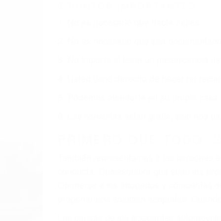
6 PUNTOS IMPORTANTES
1. No es necesario que hable Ingles
2. No es necesario que sea documentad
3. No importa si tiene un pase/licencia d
4. Usted tiene derecho de hacer un recl
5. Podemos atenderte en su propio casa, 
6. Las consultas están gratis; solo nos
PRIMERO QUE TODO: 
También representamos a las personas en 
conducta. Cualesquiera que sean los probl
Oponerse a los abogados y compañías de
proponer una solución aceptable. Cuando
Las causas de los accidentes automovilís