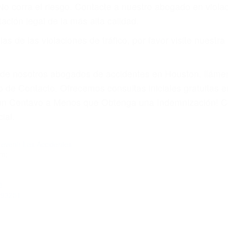
 No corra el riesgo. Contacte a nuestro abogado en viol
ación legal de la más alta calidad.
s de las violaciones de tráfico, por favor visite nuestr
a de nosotros abogados de accidentes en Houston, llám
 de Contacto. Ofrecemos consultas iniciales gratuitas e
á un Centavo a Menos que Obtenga una Indemnización! C
ial.
venir Los Accidentes
rn:
3
A 93251