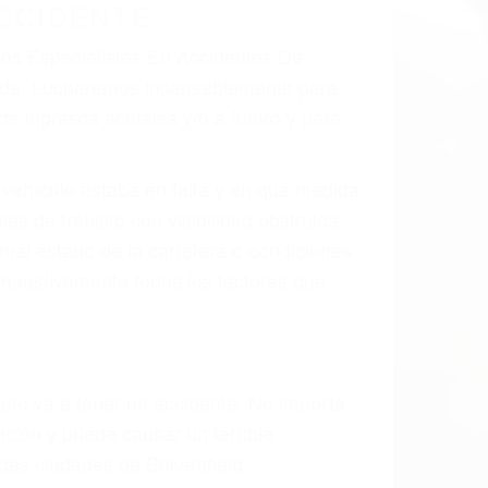
CCIDENTE
dos Especialistas En Accidentes De
izada. Lucharemos incansablemente para
e ingresos actuales y/o a futuro y para
l vehículo estaba en falta y en qué medida
s de tránsito con visibilidad obstruida,
, mal estado de la carretera o condiciones
xhaustivamente todos los factores que
rano va a tener un accidente. No importa
ción y puede causar un terrible
ndes ciudades de Bakersfield.