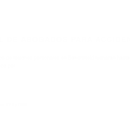
L DE ABOGADOS PARA ACCIDE
s de lesiones personales en Bakersfield lucharán hasta
ce por:
dos (DUI y DWI)