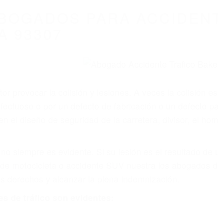
BOGADOS PARA ACCIDEN
A 93307
r provocar la colisión y lesiones. A veces la colisión es
fectuoso o por un defecto de fabricación o un defecto p
en el diseño de seguridad de la carretera, divisor, el ho
no siempre es evidente. Si su lesión es el resultado de
 de motocicleta o accidente SUV nuestra los abogados d
s derechos y alcanzar la plena indemnización.
s de tráfico son evidentes: