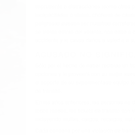
imprudente o distracciones (como otros p
incapacitados o ebrios, choferes de cami
peligrosas pueden ser nuestras carreter
se sienta detrás del volante, nos debe a
accidente y le causa daños a usted o a s
ACUSADO NO SIGNIFIC
Sólo por el hecho de haber recibido un ti
opciones y le proveerá con su mejor aseso
el soporte de su experimentado equipo leg
de tránsito.
En los años anteriores, las personas no d
todos modos, los tickets de tránsito son
incluyendo multas, cargos, recargos, así 
Cada condena por una violación de tránsi