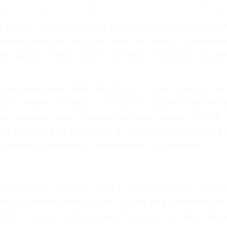
ZACIÓN QUE MERECE POR SU A
ya sufrido, usted encontrará en nuestro Bufete de Aboga
prensiva atención personalizada. Lucharemos incansable
, gastos médicos futuros, pérdida de ingresos actuales y
iones personales debe determinar, es si el conductor de
que pueden contribuir a provocar un accidente son señale
 del conductor como el uso del teléfono celular o el GPS
tos abogados de accidentes en Bakersfield, revisarán e
a justicia le otorgue la compensación que merece.
n automóvil en nuestras calles y carreteras, tarde o temp
duce, siempre habrá alguien que no está prestando aten
actible si usted conduce regularmente en una de las gra