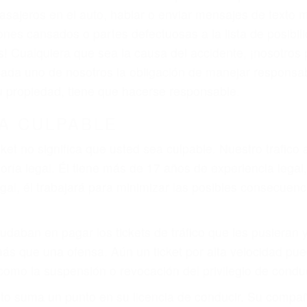
asajeros en el auto, hablar o enviar mensajes de texto
ones cansados o partes defectuosas a la lista de posibil
as! Cualquiera que sea la causa del accidente, ¡nosotr
 cada uno de nosotros la obligación de manejar responsa
u propiedad, tiene que hacerse responsable.
A CULPABLE
cket no significa que usted sea culpable. Nuestro trafic
ría legal. Él tiene más de 17 años de experiencia legal
al, él trabajará para minimizar las posibles consecuenci
udaban en pagar los tickets de tráfico que les pusieran 
 más que una ofensa. Aún un ticket por alta velocidad pu
como la suspensión o revocación del privilegio de conduci
to suma un punto en su licencia de conducir. Su compañ