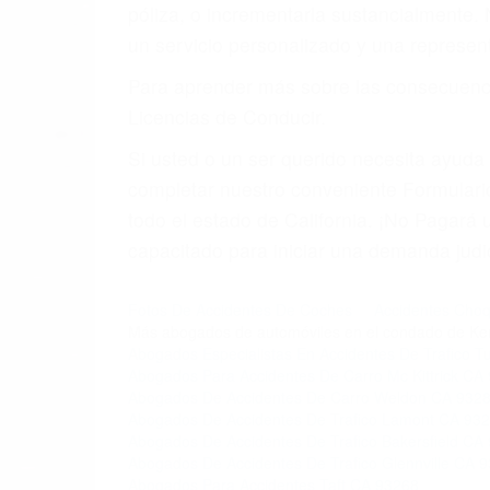
póliza, o incrementarla sustancialmente.
un servicio personalizado y una represent
Para aprender más sobre las consecuencia
Licencias de Conducir.
Si usted o un ser querido necesita ayud
completar nuestro conveniente Formulario
todo el estado de California. ¡No Pagar
capacitado para iniciar una demanda judic
Fotos De Accidentes De Coches
Accidentes Cho
Más abogados de automóviles en el condado de Ke
Abogados Especialistas En Accidentes De Trafico
Abogados Para Accidentes De Carro Mc Kittrick CA
Abogados De Accidentes De Carro Weldon CA 932
Abogados De Accidentes De Trafico Lamont CA 93
Abogados De Accidentes De Trafico Bakersfield CA
Abogados De Accidentes De Trafico Glennville CA 
Abogados Para Accidentes Taft CA 93268