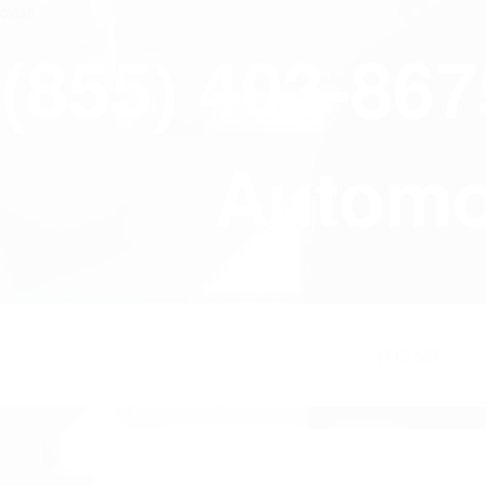
close
(855) 403-86
Automov
HOME