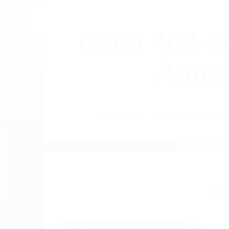
(855) 403-
Autom
BY
(855) 403-8675 
ABO
Pare