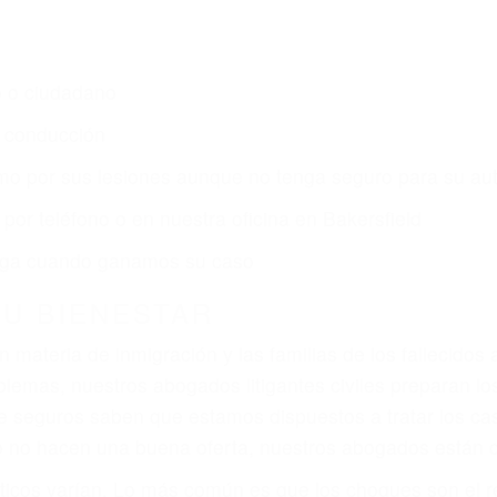
o o ciudadano
e conducción
amo por sus lesiones aunque no tenga seguro para su aut
por teléfono o en nuestra oficina en Bakersfield
 paga cuando ganamos su caso
SU BIENESTAR
materia de inmigración y las familias de los fallecidos 
emas, nuestros abogados litigantes civiles preparan los 
 seguros saben que estamos dispuestos a tratar los ca
 no hacen una buena oferta, nuestros abogados están di
ticos varían. Lo más común es que los choques son el r