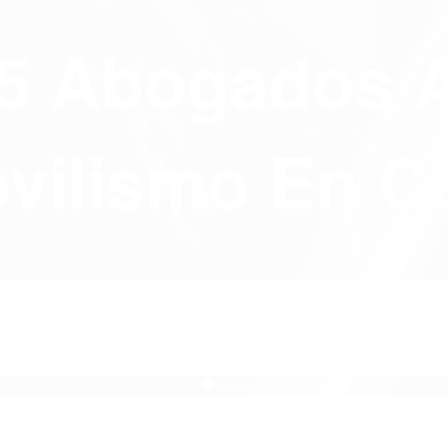
75 Abogados 
ilismo En Ca
ABOUT
CONTACT
PRIVAC