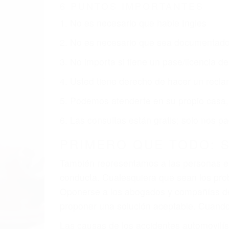
6 PUNTOS IMPORTANTES
1. No es necesario que hable Ingles
2. No es necesario que sea documentad
3. No importa si tiene un pase/licencia d
4. Usted tiene derecho de hacer un recl
5. Podemos atenderte en su propio casa, 
6. Las consultas están gratis; solo nos
PRIMERO QUE TODO: 
También representamos a las personas en 
conducta. Cualesquiera que sean los probl
Oponerse a los abogados y compañías de
proponer una solución aceptable. Cuando
Las causas de los accidentes automovilís