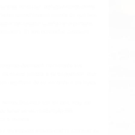
 mientras conduce). Agregue conductores
idades ¡y podrá darse cuenta de que tan
os podemos ayudar! Cuando una persona
blemente. Si otro conductor causa un
o abogado describirá claramente sus
, los cuales pondrá a su disposición. Con
as negativas de su violación a las leyes
y así continuaban con su vida. Hoy, de
ede tener serias consecuencias,
r o licencia.
ía de seguros incluso podría cancelar su