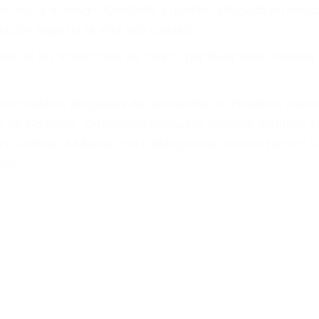
 No corra el riesgo. Contacte a nuestro abogado en viol
ación legal de la más alta calidad.
s de las violaciones de tráfico, por favor visite nuestr
a de nosotros abogados de accidentes en Houston, llám
 de Contacto. Ofrecemos consultas iniciales gratuitas e
á un Centavo a Menos que Obtenga una Indemnización! C
ial.
ques
rn:
 Tupman CA 93276
 93251
83
241
 93305
93226