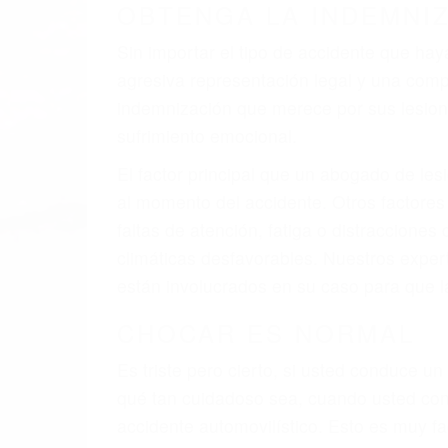
OBTENGA LA INDEMNI
Sin importar el tipo de accidente que ha
agresiva representación legal y una com
indemnización que merece por sus lesiones
sufrimiento emocional.
El factor principal que un abogado de les
al momento del accidente. Otros factores 
faltas de atención, fatiga o distracciones
climáticas desfavorables. Nuestros exper
están involucrados en su caso para que l
CHOCAR ES NORMAL
Es triste pero cierto, si usted conduce u
qué tan cuidadoso sea, cuando usted con
accidente automovilístico. Esto es muy f