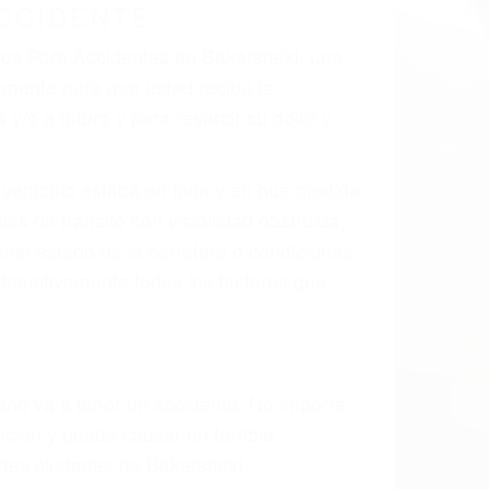
CCIDENTE
dos Para Accidentes en Bakersfield, una
mente para que usted reciba la
/o a futuro y para resarcir su dolor y
l vehículo estaba en falta y en qué medida
s de tránsito con visibilidad obstruida,
, mal estado de la carretera o condiciones
xhaustivamente todos los factores que
rano va a tener un accidente. No importa
ción y puede causar un terrible
ndes ciudades de Bakersfield.