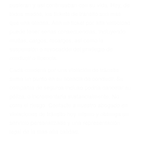
abogado describirá claramente sus opciones y
le proveerá con su mejor asesoría legal. Él tiene
más de 17 años de experiencia legal, los cuales
pondrá a su disposición. Con el soporte de su
experimentado equipo legal, él trabajará para
minimizar las posibles consecuencias negativas
de su violación a las leyes de tránsito.
En los años anteriores, las personas no
dudaban en pagar los tickets de tráfico que les
pusieran y así continuaban con su vida. Hoy, de
todos modos, los tickets de tránsito son más
que una ofensa. Aún un ticket por alta velocidad
puede tener serias consecuencias, incluyendo
multas, cargos, recargos, así como la
suspensión o revocación del privilegio de
conducir o licencia.