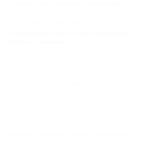
defectuoso. A veces el accidente es causado
por fallas en el diseño de seguridad de la
carretera, divisor, el hombro, la señalización de
barandas o pobres o la iluminación.
La causa exacta de un accidente de auto no
siempre es evidente. Si su lesión es el resultado
de un accidente de coche, accidente de camión,
accidente de autobús, accidente de motocicleta
o accidente SUV nuestra los abogados de
accidentes de auto encontrará las respuestas
que necesita para proteger sus derechos y
alcanzar la plena indemnización.
Algunas de las causas de los accidentes de
tráfico son evidentes:
Envío de mensajes de texto al conducir
Exceso de velocidad