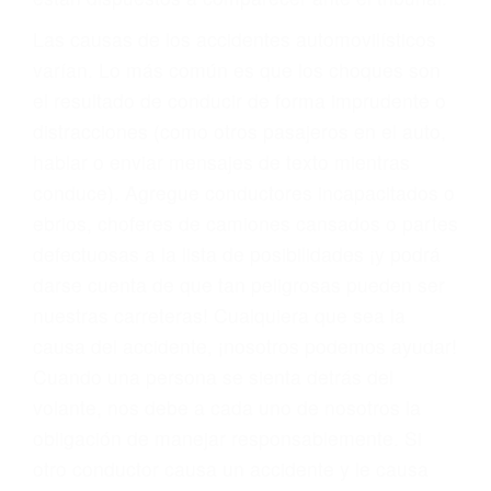
fallecidos a causa de la negligencia o mala
conducta. Cualesquiera que sean los
problemas, nuestros abogados litigantes civiles
preparan los casos como si fueran a ir a juicio.
Oponerse a los abogados y compañías de
seguros saben que estamos dispuestos a tratar
los casos, haciéndolos más propensos a
proponer una solución aceptable. Cuando no
hacen una buena oferta, nuestros abogados
están dispuestos a comparecer ante el tribunal.
Las causas de los accidentes automovilísticos
varían. Lo más común es que los choques son
el resultado de conducir de forma imprudente o
distracciones (como otros pasajeros en el auto,
hablar o enviar mensajes de texto mientras
conduce). Agregue conductores incapacitados o