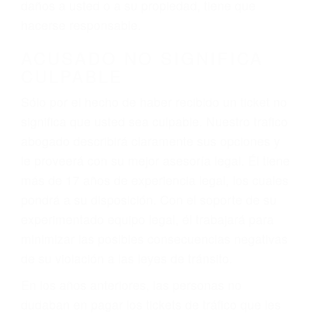
ebrios, choferes de camiones cansados o partes
defectuosas a la lista de posibilidades ¡y podrá
darse cuenta de que tan peligrosas pueden ser
nuestras carreteras! Cualquiera que sea la
causa del accidente, ¡nosotros podemos ayudar!
Cuando una persona se sienta detrás del
volante, nos debe a cada uno de nosotros la
obligación de manejar responsablemente. Si
otro conductor causa un accidente y le causa
daños a usted o a su propiedad, tiene que
hacerse responsable.
ACUSADO NO SIGNIFICA
CULPABLE
Sólo por el hecho de haber recibido un ticket no
significa que usted sea culpable. Nuestro trafico