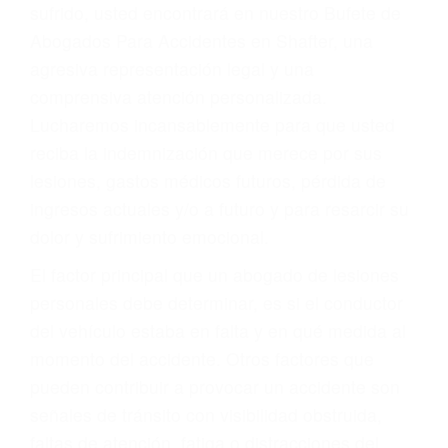
Accidentes por conductores ebrios o intoxicados (DUI
y DWI)
Accidentes peatonales, de motos y bicicletas
Accidentes de autobuses y trene
Accidentes de carretera
OBTENGA LA
INDEMNIZACIÓN QUE
MERECE POR SU
ACCIDENTE
Sin importar el tipo de accidente que haya
sufrido, usted encontrará en nuestro Bufete de
Abogados Para Accidentes en Shafter, una
agresiva representación legal y una
comprensiva atención personalizada.
Lucharemos incansablemente para que usted
reciba la indemnización que merece por sus
lesiones, gastos médicos futuros, pérdida de