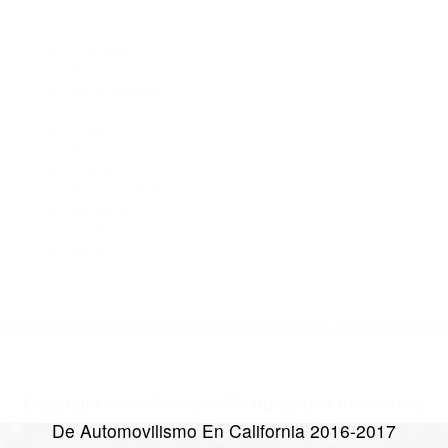
93241
Abogados De Trafico Kernville CA 93238
Abogados Para Accidentes De Carro Frazier Park CA 93225
Abogados Especialistas En Accidentes De Trafico Glennville
CA 93226
CATEGORIES
AND TAGS
Orange
Riverside
Ventura
Santa Barbara
Tulare
Kings
Kern
Fresno
San Luis Obispo