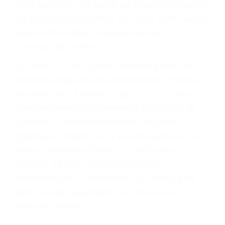
Cada condena por una violación de tránsito
suma un punto en su licencia de conducir. Su
compañía de seguros incluso podría cancelar su
póliza, o incrementarla sustancialmente. No
corra el riesgo. Contacte a nuestro abogado en
violaciones de tránsito hoy mismo y obtenga un
servicio personalizado y una representación
legal de la más alta calidad.
Para aprender más sobre las consecuencias de
las violaciones de tráfico, por favor visite nuestra
página informativa de Suspensiones de
Licencias de Conducir.
Si usted o un ser querido necesita ayuda de
nosotros abogados de accidentes en Houston,
llámenos las 24 horas o haga
clic aquí
para