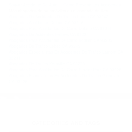
completar nuestro conveniente Formulario de
Contacto. Ofrecemos consultas iniciales
gratuitas en Shafter CA y sus alrededores, y en
todo el estado de California. ¡No Pagará un
Centavo a Menos que Obtenga una
Indemnización! Contáctenos hoy mismo para
saber si está capacitado para iniciar una
demanda judicial.
So�ar Accidente De Auto
Como Prevenir Los Accidentes
Más abogados de automóviles en el condado de Kern:
Abogados De Accidentes De Trafico Lebec CA 93243
Abogados Accidentes Delano CA 93216
Abogados Para Accidentes De Carro Delano CA 93215
Abogados De Acidentes Fellows CA 93224
Abogados Para Accidentes De Carro Bodfish CA 93205
Abogados De Trafico Lebec CA 93243
Abogados Especialistas En Accidentes De Trafico Lamont CA