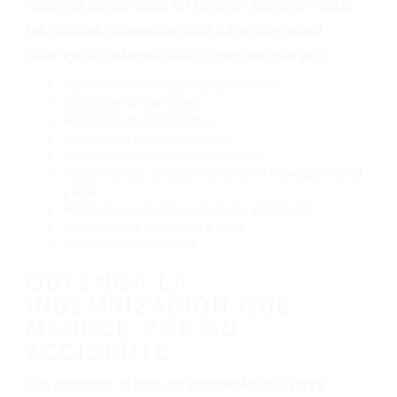
El no obedecer las señales de tráfico
Conducir de manera imprudente
Conducir bajo los efectos del alcohol
Reventón de llanta o neumático
OBTENGA AYUDA LEGAL
DE ABOGADOS PARA
ACCIDENTES EN SHAFTER
CA
Nuestros reconocidos y expertos abogados de
lesiones personales en Shafter lucharán hasta
las últimas consecuencias para que usted
obtenga la indemnización que merece por:
Accidentes de vehículos y automóviles
Accidentes de camiones
Accidentes de motocicletas
Lesiones en barcos y aviones
Accidentes por resbalones y caídas