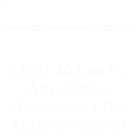
close
Toggl
naviga
(855) 403-8675 ABOGADOS
ACCIDENTES DE AUTOMOVILISMO EN
CALIFORNIA
WELCOME TO