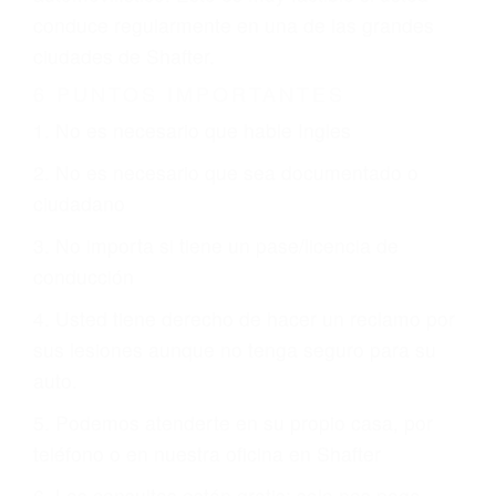
otorgue la compensación que merece.
CHOCAR ES NORMAL
Es triste pero cierto, si usted conduce un
automóvil en nuestras calles y carreteras, tarde
o temprano va a tener un accidente. No importa
qué tan cuidadoso sea, cuando usted conduce,
siempre habrá alguien que no está prestando
atención y puede causar un terrible accidente
automovilístico. Esto es muy factible si usted
conduce regularmente en una de las grandes
ciudades de Shafter.
6 PUNTOS IMPORTANTES
1. No es necesario que hable Ingles
2. No es necesario que sea documentado o
ciudadano