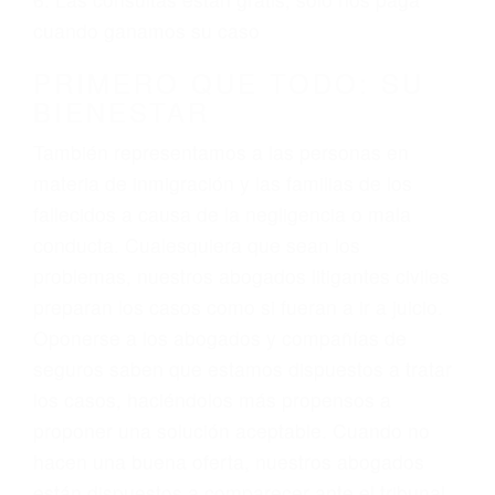
3. No importa si tiene un pase/licencia de
conducción
4. Usted tiene derecho de hacer un reclamo por
sus lesiones aunque no tenga seguro para su
auto.
5. Podemos atenderte en su propio casa, por
teléfono o en nuestra oficina en Shafter
6. Las consultas están gratis; solo nos paga
cuando ganamos su caso
PRIMERO QUE TODO: SU
BIENESTAR
También representamos a las personas en
materia de inmigración y las familias de los