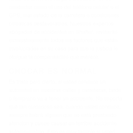
ingresos actuales y/o a futuro y para resarcir su
dolor y sufrimiento emocional.
El factor principal que un abogado de lesiones
personales debe determinar, es si el conductor
del vehículo estaba en falta y en qué medida al
momento del accidente. Otros factores que
pueden contribuir a provocar un accidente son
señales de tránsito con visibilidad obstruida,
faltas de atención, fatiga o distracciones del
conductor como el uso del teléfono celular o el
GPS, mal estado de la carretera o condiciones
climáticas desfavorables. Nuestros expertos
abogados de accidentes en Shafter, revisarán
exhaustivamente todos los factores que están
involucrados en su caso para que la justicia le