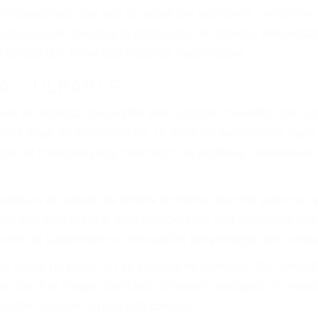
 del conductor como el uso del teléfono celular o el GPS
tos abogados de accidentes en Acton, revisarán exhaust
icia le otorgue la compensación que merece.
n automóvil en nuestras calles y carreteras, tarde o temp
duce, siempre habrá alguien que no está prestando aten
actible si usted conduce regularmente en una de las gra
o o ciudadano
e conducción
amo por sus lesiones aunque no tenga seguro para su aut
por teléfono o en nuestra oficina en Acton