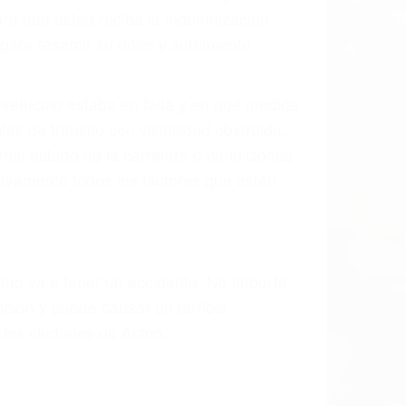
ión y lesiones. A veces la colisión es el
 de fabricación o un defecto parte tal
d de la carretera, divisor, el hombro, la
 un accidente de coche, accidente de
e accidentes de auto encontrará las
EN ACTON CA
últimas consecuencias para que usted