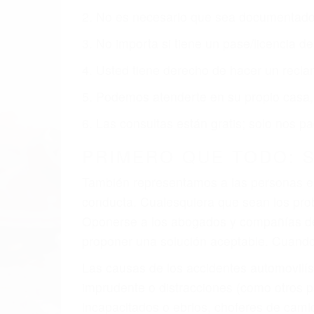
obtenga la indemnización que merece po
Accidentes de vehículos y automóviles
Accidentes de camiones
Accidentes de motocicletas
Lesiones en barcos y aviones
Accidentes por resbalones y caídas
Accidentes por conductores ebrios o intoxica
Accidentes peatonales, de motos y bicicletas
Accidentes de autobuses y trene
Accidentes de carretera
OBTENGA LA INDEMNI
Sin importar el tipo de accidente que ha
representación legal y una comprensiva 
que merece por sus lesiones, gastos médic
emocional.
El factor principal que un abogado de les
al momento del accidente. Otros factores 