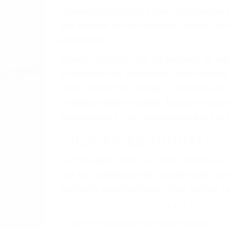
A v
resultado de defectos en el vehículo de m
como un neumático defectuoso. A veces el 
señalización de barandas o pobres o la i
La causa exacta de un accidente de auto 
camión, accidente de autobús, accidente
respuestas que necesita para proteger su
Algunas de las causas de los accidente
Envío de mensajes de texto al conducir
Exceso de velocidad
El no obedecer las señales de tráfico
Conducir de manera imprudente
Conducir bajo los efectos del alcohol
Reventón de llanta o neumático
OBTENGA AYUDA LEGA
Nuestros reconocidos y expertos abogado