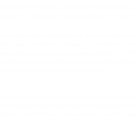
eces los errores de más de un conductor provocar la colis
otor en Acton CA: un diseño defectuoso o por un defecto
accidente es causado por fallas en el diseño de segurida
luminación.
no siempre es evidente. Si su lesión es el resultado de
 de motocicleta o accidente SUV nuestra los abogados d
s derechos y alcanzar la plena indemnización.
s de tráfico son evidentes:
L DE ABOGADOS ACCIDENTES 
s de lesiones personales en Acton lucharán hasta las 