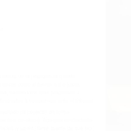
CCIDENTE
dos Accidentes en Acton, una agresiva
ra que usted reciba la indemnización
ara resarcir su dolor y sufrimiento
l vehículo estaba en falta y en qué medida
s de tránsito con visibilidad obstruida,