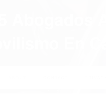
75 Abogados 
ilismo En Ca
ABOUT
CONTACT
PRIVAC