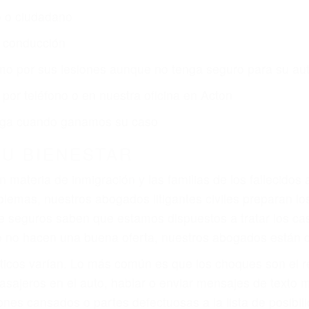
r:
dos (DUI y DWI)
ZACIÓN QUE MERECE POR SU A
ya sufrido, usted encontrará en nuestro Bufete de Aboga
atención personalizada. Lucharemos incansablemente pa
os futuros, pérdida de ingresos actuales y/o a futuro y p
iones personales debe determinar, es si el conductor de
que pueden contribuir a provocar un accidente son señale