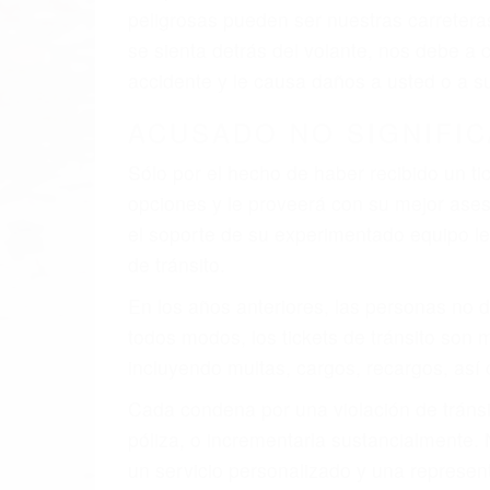
faltas de atención, fatiga o distracciones
climáticas desfavorables. Nuestros exper
involucrados en su caso para que la just
CHOCAR ES NORMAL
Es triste pero cierto, si usted conduce u
qué tan cuidadoso sea, cuando usted con
accidente automovilístico. Esto es muy f
6 PUNTOS IMPORTANTES
1. No es necesario que hable Ingles
2. No es necesario que sea documentad
3. No importa si tiene un pase/licencia d
4. Usted tiene derecho de hacer un recl
5. Podemos atenderte en su propio casa, 