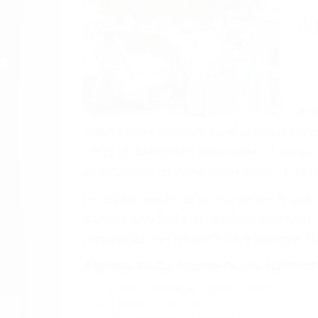
(855) 403-
Autom