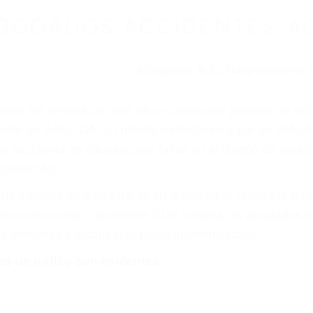
WELCOME TO
8675 Abogados Ac
ovilismo En Cali