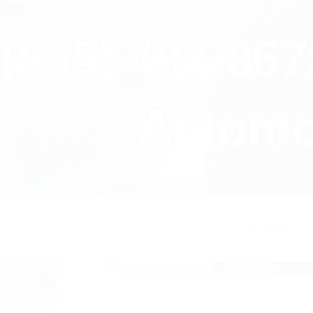
close
(855) 403-86
Automov
HOME