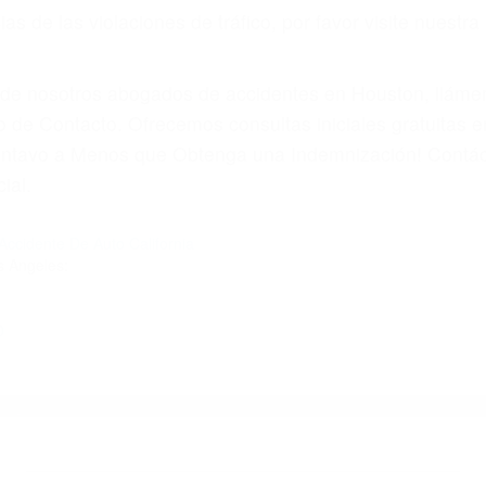
 paga cuando ganamos su caso
SU BIENESTAR
materia de inmigración y las familias de los fallecidos 
emas, nuestros abogados litigantes civiles preparan los 
 seguros saben que estamos dispuestos a tratar los ca
 no hacen una buena oferta, nuestros abogados están di
ticos varían. Lo más común es que los choques son el r
asajeros en el auto, hablar o enviar mensajes de texto
ones cansados o partes defectuosas a la lista de posibil
as! Cualquiera que sea la causa del accidente, ¡nosotr
 cada uno de nosotros la obligación de manejar responsa
u propiedad, tiene que hacerse responsable.
A CULPABLE