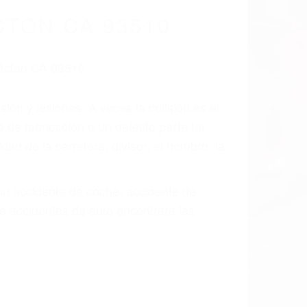
cidentes De
fornia