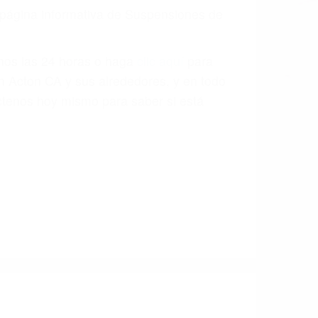
a causa de la negligencia o mala
casos como si fueran a ir a juicio.
sos, haciéndolos más propensos a
spuestos a comparecer ante el tribunal.
esultado de conducir de forma
 mientras conduce). Agregue conductores
idades ¡y podrá darse cuenta de que tan
os podemos ayudar! Cuando una persona
blemente. Si otro conductor causa un