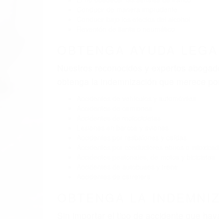
BY
(855) 403-8675 
Pare
A