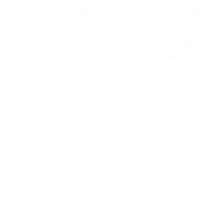
6. Las consultas están gratis; solo nos
PRIMERO QUE TODO: 
También representamos a las personas en 
conducta. Cualesquiera que sean los probl
Oponerse a los abogados y compañías de
proponer una solución aceptable. Cuando
Las causas de los accidentes automovilís
imprudente o distracciones (como otros p
incapacitados o ebrios, choferes de cami
peligrosas pueden ser nuestras carreter
se sienta detrás del volante, nos debe a
accidente y le causa daños a usted o a s
ACUSADO NO SIGNIFIC