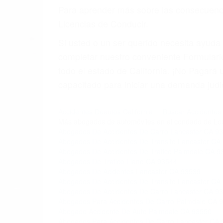
6. Las consultas están gratis; solo nos
PRIMERO QUE TODO: 
También representamos a las personas en 
conducta. Cualesquiera que sean los probl
Oponerse a los abogados y compañías de
proponer una solución aceptable. Cuando
Las causas de los accidentes automovilís
imprudente o distracciones (como otros p
incapacitados o ebrios, choferes de cami
peligrosas pueden ser nuestras carreter
se sienta detrás del volante, nos debe a
accidente y le causa daños a usted o a s
ACUSADO NO SIGNIFIC