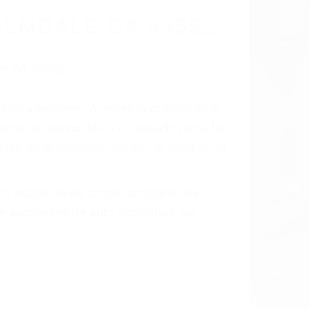
cidentes De
fornia