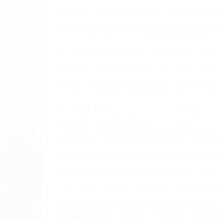
obtenga la indemnización que merece po
Accidentes de vehículos y automóviles
Accidentes de camiones
Accidentes de motocicletas
Lesiones en barcos y aviones
Accidentes por resbalones y caídas
Accidentes por conductores ebrios o intoxica
Accidentes peatonales, de motos y bicicletas
Accidentes de autobuses y trene
Accidentes de carretera
OBTENGA LA INDEMNI
Sin importar el tipo de accidente que ha
representación legal y una comprensiva 
que merece por sus lesiones, gastos médic
emocional.
El factor principal que un abogado de les
al momento del accidente. Otros factores 