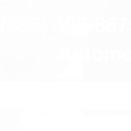
close
(855) 403-86
Automov
HOME