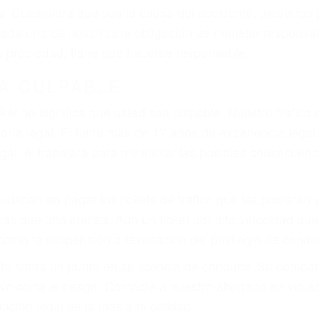
 del conductor como el uso del teléfono celular o el GPS
rtos abogados de accidentes en Palmdale, revisarán exh
a justicia le otorgue la compensación que merece.
n automóvil en nuestras calles y carreteras, tarde o temp
duce, siempre habrá alguien que no está prestando aten
actible si usted conduce regularmente en una de las gra
o o ciudadano
e conducción
amo por sus lesiones aunque no tenga seguro para su aut
por teléfono o en nuestra oficina en Palmdale