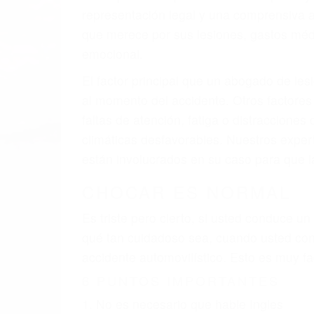
A v
resultado de defectos en el vehículo de m
como un neumático defectuoso. A veces el 
señalización de barandas o pobres o la i
La causa exacta de un accidente de auto 
camión, accidente de autobús, accidente
respuestas que necesita para proteger su
Algunas de las causas de los accidente
Envío de mensajes de texto al conducir
Exceso de velocidad
El no obedecer las señales de tráfico
Conducir de manera imprudente
Conducir bajo los efectos del alcohol
Reventón de llanta o neumático
OBTENGA AYUDA LEGA
Nuestros reconocidos y expertos abogado