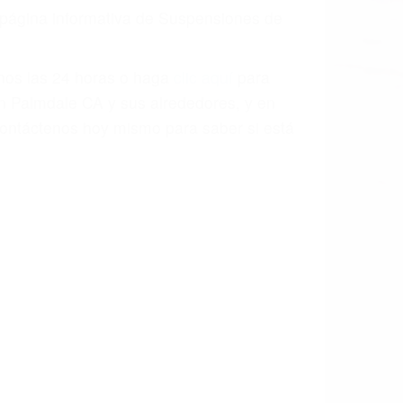
a causa de la negligencia o mala
casos como si fueran a ir a juicio.
sos, haciéndolos más propensos a
spuestos a comparecer ante el tribunal.
esultado de conducir de forma
 mientras conduce). Agregue conductores
idades ¡y podrá darse cuenta de que tan
os podemos ayudar! Cuando una persona
blemente. Si otro conductor causa un