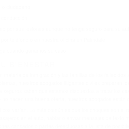
r:
dos (DUI y DWI)
ZACIÓN QUE MERECE POR SU A
ya sufrido, usted encontrará en nuestro Bufete de Abog
atención personalizada. Lucharemos incansablemente pa
os futuros, pérdida de ingresos actuales y/o a futuro y p
iones personales debe determinar, es si el conductor de
que pueden contribuir a provocar un accidente son señale