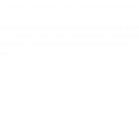
 paga cuando ganamos su caso
SU BIENESTAR
materia de inmigración y las familias de los fallecidos 
emas, nuestros abogados litigantes civiles preparan los 
 seguros saben que estamos dispuestos a tratar los ca
 no hacen una buena oferta, nuestros abogados están di
ticos varían. Lo más común es que los choques son el r
asajeros en el auto, hablar o enviar mensajes de texto
ones cansados o partes defectuosas a la lista de posibil
as! Cualquiera que sea la causa del accidente, ¡nosotr
 cada uno de nosotros la obligación de manejar responsa
u propiedad, tiene que hacerse responsable.
A CULPABLE