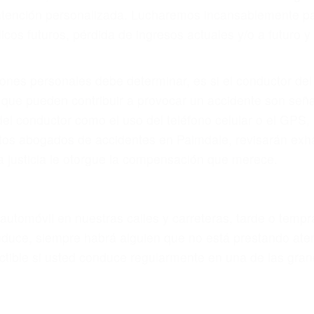
eces los errores de más de un conductor provocar la colis
otor en Palmdale CA: un diseño defectuoso o por un defe
accidente es causado por fallas en el diseño de segurida
luminación.
no siempre es evidente. Si su lesión es el resultado de
 de motocicleta o accidente SUV nuestra los abogados d
s derechos y alcanzar la plena indemnización.
s de tráfico son evidentes:
L DE ABOGADOS ACCIDENTES 
s de lesiones personales en Palmdale lucharán hasta l