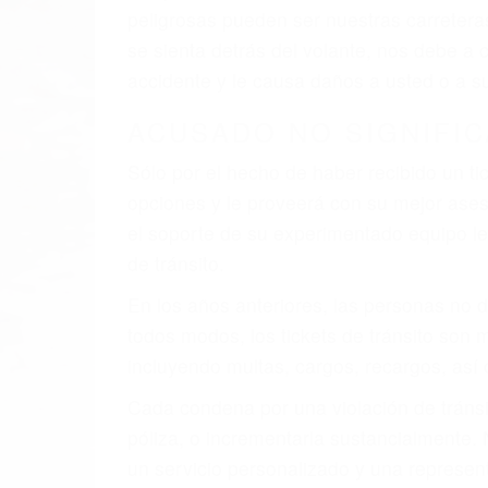
faltas de atención, fatiga o distracciones
climáticas desfavorables. Nuestros expe
están involucrados en su caso para que l
CHOCAR ES NORMAL
Es triste pero cierto, si usted conduce u
qué tan cuidadoso sea, cuando usted con
accidente automovilístico. Esto es muy f
6 PUNTOS IMPORTANTES
1. No es necesario que hable Ingles
2. No es necesario que sea documentad
3. No importa si tiene un pase/licencia d
4. Usted tiene derecho de hacer un recl
5. Podemos atenderte en su propio casa, 