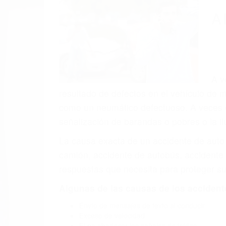
(855) 403-
Autom