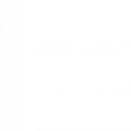
BY
(855) 403-8675 
Pare
A