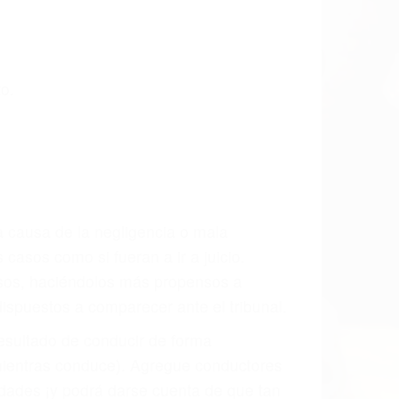
CCIDENTE
ados Accidentes en Palmdale, una agresiva
ra que usted reciba la indemnización
ara resarcir su dolor y sufrimiento
l vehículo estaba en falta y en qué medida
s de tránsito con visibilidad obstruida,