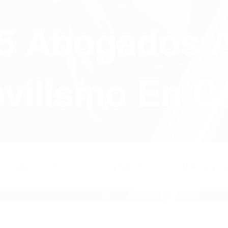
75 Abogados 
ilismo En Ca
ABOUT
CONTACT
PRIVAC