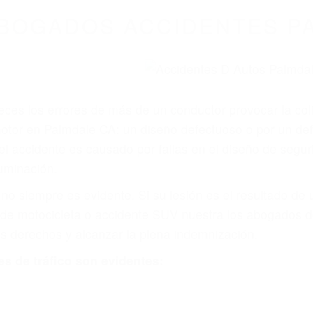
WELCOME TO
8675 Abogados Ac
ovilismo En Cali