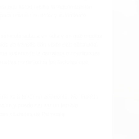
ión y lesiones. A veces la colisión es el
cto de fabricación o un defecto parte tal
d de la carretera, divisor, el hombro, la
 un accidente de coche, accidente de
e accidentes de auto encontrará las
EN PALMDALE CA
as últimas consecuencias para que usted