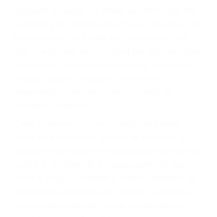
significa que usted sea culpable. Nuestro trafico
abogado describirá claramente sus opciones y
le proveerá con su mejor asesoría legal. Él tiene
más de 17 años de experiencia legal, los cuales
pondrá a su disposición. Con el soporte de su
experimentado equipo legal, él trabajará para
minimizar las posibles consecuencias negativas
de su violación a las leyes de tránsito.
En los años anteriores, las personas no
dudaban en pagar los tickets de tráfico que les
pusieran y así continuaban con su vida. Hoy, de
todos modos, los tickets de tránsito son más
que una ofensa. Aún un ticket por alta velocidad
puede tener serias consecuencias, incluyendo
multas, cargos, recargos, así como la
suspensión o revocación del privilegio de