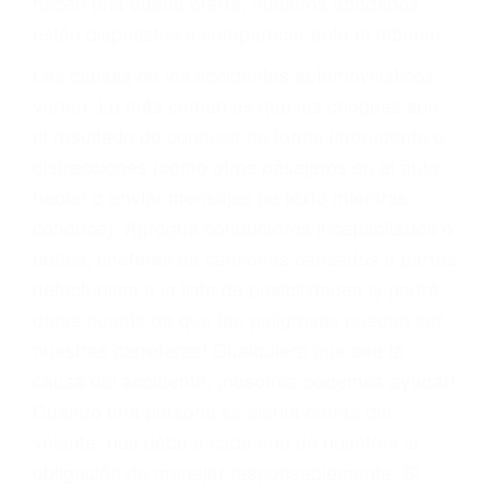
materia de inmigración y las familias de los
fallecidos a causa de la negligencia o mala
conducta. Cualesquiera que sean los
problemas, nuestros abogados litigantes civiles
preparan los casos como si fueran a ir a juicio.
Oponerse a los abogados y compañías de
seguros saben que estamos dispuestos a tratar
los casos, haciéndolos más propensos a
proponer una solución aceptable. Cuando no
hacen una buena oferta, nuestros abogados
están dispuestos a comparecer ante el tribunal.
Las causas de los accidentes automovilísticos
varían. Lo más común es que los choques son
el resultado de conducir de forma imprudente o
distracciones (como otros pasajeros en el auto,
hablar o enviar mensajes de texto mientras