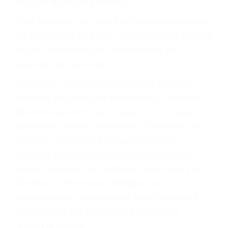
conducir o licencia.
Cada condena por una violación de tránsito
suma un punto en su licencia de conducir. Su
compañía de seguros incluso podría cancelar su
póliza, o incrementarla sustancialmente. No
corra el riesgo. Contacte a nuestro abogado en
violaciones de tránsito hoy mismo y obtenga un
servicio personalizado y una representación
legal de la más alta calidad.
Para aprender más sobre las consecuencias de
las violaciones de tráfico, por favor visite nuestra
página informativa de Suspensiones de
Licencias de Conducir.
Si usted o un ser querido necesita ayuda de