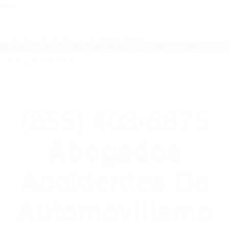
close
Toggl
naviga
(855) 403-8675 ABOGADOS
ACCIDENTES DE AUTOMOVILISMO EN
CALIFORNIA
WELCOME TO