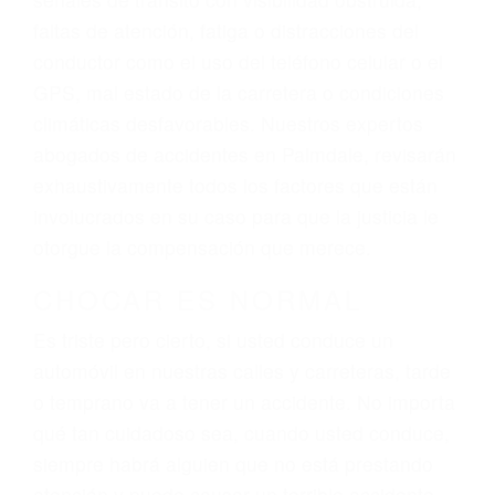
lesiones, gastos médicos futuros, pérdida de
ingresos actuales y/o a futuro y para resarcir su
dolor y sufrimiento emocional.
El factor principal que un abogado de lesiones
personales debe determinar, es si el conductor
del vehículo estaba en falta y en qué medida al
momento del accidente. Otros factores que
pueden contribuir a provocar un accidente son
señales de tránsito con visibilidad obstruida,
faltas de atención, fatiga o distracciones del
conductor como el uso del teléfono celular o el
GPS, mal estado de la carretera o condiciones
climáticas desfavorables. Nuestros expertos
abogados de accidentes en Palmdale, revisarán
exhaustivamente todos los factores que están