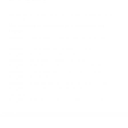
nosotros abogados de accidentes en Houston,
llámenos las 24 horas o haga
clic aquí
para
completar nuestro conveniente Formulario de
Contacto. Ofrecemos consultas iniciales
gratuitas en Palmdale CA y sus alrededores, y
en todo el estado de California. ¡No Pagará un
Centavo a Menos que Obtenga una
Indemnización! Contáctenos hoy mismo para
saber si está capacitado para iniciar una
demanda judicial.
Accidentes D Carros California
So�ar Accidente Coche
California
Más abogados de automóviles en el condado de Los
Angeles:
Abogados Especialistas En Accidentes De Trafico Acton CA
93510
Abogados Para Accidentes Lancaster CA 93534
Abogados De Trafico Lancaster CA 93535