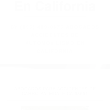
(855) 403-8675
Abogados
Accidentes De
Automovilismo
En California
BY
(855) 403-8675 ABOGADOS
ACCIDENTES DE
AUTOMOVILISMO EN