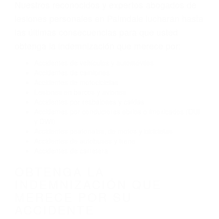
Envío de mensajes de texto al conducir
Exceso de velocidad
El no obedecer las señales de tráfico
Conducir de manera imprudente
Conducir bajo los efectos del alcohol
Reventón de llanta o neumático
OBTENGA AYUDA LEGAL
DE ABOGADOS PARA
ACCIDENTES DE CARRO
EN PALMDALE CA
Nuestros reconocidos y expertos abogados de
lesiones personales en Palmdale lucharán hasta
las últimas consecuencias para que usted
obtenga la indemnización que merece por:
Accidentes de vehículos y automóviles
Accidentes de camiones
Accidentes de motocicletas
Lesiones en barcos y aviones