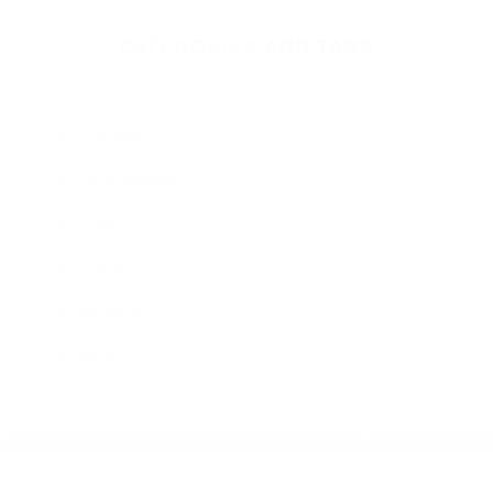
Abogados Accidentes Lancaster CA 93539
Abogados De Accidentes De Transito Llano CA 93544
Abogados Para Accidentes De Carro Llano CA 93544
Abogados Para Accidentes De Carro Acton CA 93510
Abogados De Accidentes De Trafico Littlerock CA 93543
Abogados Especialistas En Accidentes De Trafico Lancaster
CA 93536
Abogados De Accidentes De Carro Lake Hughes CA 93532
CATEGORIES
AND TAGS
Orange
Riverside
Ventura
Santa Barbara
Tulare