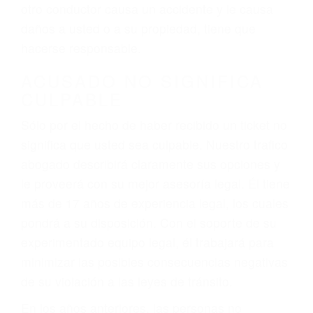
conduce). Agregue conductores incapacitados o
ebrios, choferes de camiones cansados o partes
defectuosas a la lista de posibilidades ¡y podrá
darse cuenta de que tan peligrosas pueden ser
nuestras carreteras! Cualquiera que sea la
causa del accidente, ¡nosotros podemos ayudar!
Cuando una persona se sienta detrás del
volante, nos debe a cada uno de nosotros la
obligación de manejar responsablemente. Si
otro conductor causa un accidente y le causa
daños a usted o a su propiedad, tiene que
hacerse responsable.
ACUSADO NO SIGNIFICA
CULPABLE
Sólo por el hecho de haber recibido un ticket no