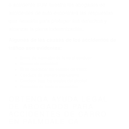
defecto parte tal como un neumático
defectuoso. A veces el accidente es causado
por fallas en el diseño de seguridad de la
carretera, divisor, el hombro, la señalización de
barandas o pobres o la iluminación.
La causa exacta de un accidente de auto no
siempre es evidente. Si su lesión es el resultado
de un accidente de coche, accidente de camión,
accidente de autobús, accidente de motocicleta
o accidente SUV nuestra los abogados de
accidentes de auto encontrará las respuestas
que necesita para proteger sus derechos y
alcanzar la plena indemnización.
Algunas de las causas de los accidentes de
tráfico son evidentes: