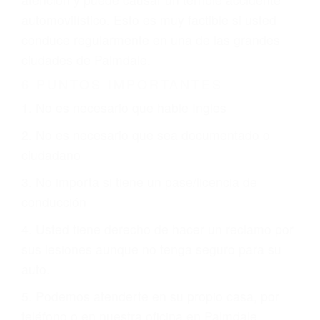
involucrados en su caso para que la justicia le
otorgue la compensación que merece.
CHOCAR ES NORMAL
Es triste pero cierto, si usted conduce un
automóvil en nuestras calles y carreteras, tarde
o temprano va a tener un accidente. No importa
qué tan cuidadoso sea, cuando usted conduce,
siempre habrá alguien que no está prestando
atención y puede causar un terrible accidente
automovilístico. Esto es muy factible si usted
conduce regularmente en una de las grandes
ciudades de Palmdale.
6 PUNTOS IMPORTANTES
1. No es necesario que hable Ingles
2. No es necesario que sea documentado o