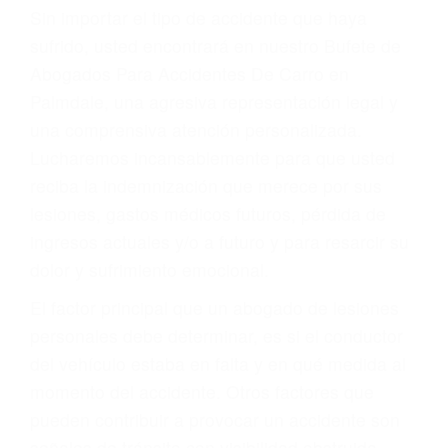
Accidentes por resbalones y caídas
Accidentes por conductores ebrios o intoxicados (DUI
y DWI)
Accidentes peatonales, de motos y bicicletas
Accidentes de autobuses y trene
Accidentes de carretera
OBTENGA LA
INDEMNIZACIÓN QUE
MERECE POR SU
ACCIDENTE
Sin importar el tipo de accidente que haya
sufrido, usted encontrará en nuestro Bufete de
Abogados Para Accidentes De Carro en
Palmdale, una agresiva representación legal y
una comprensiva atención personalizada.
Lucharemos incansablemente para que usted
reciba la indemnización que merece por sus