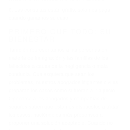
ciudadano
3. No importa si tiene un pase/licencia de
conducción
4. Usted tiene derecho de hacer un reclamo por
sus lesiones aunque no tenga seguro para su
auto.
5. Podemos atenderte en su propio casa, por
teléfono o en nuestra oficina en Palmdale
6. Las consultas están gratis; solo nos paga
cuando ganamos su caso
PRIMERO QUE TODO: SU
BIENESTAR
También representamos a las personas en