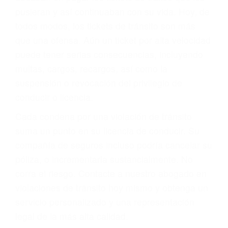
abogado describirá claramente sus opciones y
le proveerá con su mejor asesoría legal. Él tiene
más de 17 años de experiencia legal, los cuales
pondrá a su disposición. Con el soporte de su
experimentado equipo legal, él trabajará para
minimizar las posibles consecuencias negativas
de su violación a las leyes de tránsito.
En los años anteriores, las personas no
dudaban en pagar los tickets de tráfico que les
pusieran y así continuaban con su vida. Hoy, de
todos modos, los tickets de tránsito son más
que una ofensa. Aún un ticket por alta velocidad
puede tener serias consecuencias, incluyendo
multas, cargos, recargos, así como la
suspensión o revocación del privilegio de