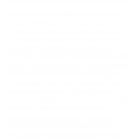
fallecidos a causa de la negligencia o mala
conducta. Cualesquiera que sean los
problemas, nuestros abogados litigantes civiles
preparan los casos como si fueran a ir a juicio.
Oponerse a los abogados y compañías de
seguros saben que estamos dispuestos a tratar
los casos, haciéndolos más propensos a
proponer una solución aceptable. Cuando no
hacen una buena oferta, nuestros abogados
están dispuestos a comparecer ante el tribunal.
Las causas de los accidentes automovilísticos
varían. Lo más común es que los choques son
el resultado de conducir de forma imprudente o
distracciones (como otros pasajeros en el auto,
hablar o enviar mensajes de texto mientras
conduce). Agregue conductores incapacitados o