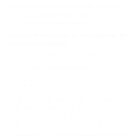
neumático defectuoso. A veces el accidente es
causado por fallas en el diseño de seguridad de
la carretera, divisor, el hombro, la señalización
de barandas o pobres o la iluminación.
La causa exacta de un accidente de auto no
siempre es evidente. Si su lesión es el resultado
de un accidente de coche, accidente de camión,
accidente de autobús, accidente de motocicleta
o accidente SUV nuestra los abogados de
accidentes de auto encontrará las respuestas
que necesita para proteger sus derechos y
alcanzar la plena indemnización.
Algunas de las causas de los accidentes de
tráfico son evidentes:
Envío de mensajes de texto al conducir