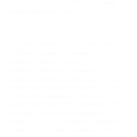
ciudadano
3. No importa si tiene un pase/licencia de
conducción
4. Usted tiene derecho de hacer un reclamo por
sus lesiones aunque no tenga seguro para su
auto.
5. Podemos atenderte en su propio casa, por
teléfono o en nuestra oficina en Lake Hughes
6. Las consultas están gratis; solo nos paga
cuando ganamos su caso
PRIMERO QUE TODO: SU
BIENESTAR
También representamos a las personas en
materia de inmigración y las familias de los