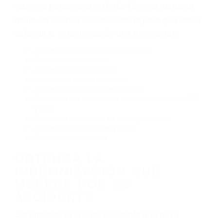
Exceso de velocidad
El no obedecer las señales de tráfico
Conducir de manera imprudente
Conducir bajo los efectos del alcohol
Reventón de llanta o neumático
OBTENGA AYUDA LEGAL
DE ABOGADOS DE
ACCIDENTES DE TRAFICO
EN LAKE HUGHES CA
Nuestros reconocidos y expertos abogados de
lesiones personales en Lake Hughes lucharán
hasta las últimas consecuencias para que usted
obtenga la indemnización que merece por:
Accidentes de vehículos y automóviles
Accidentes de camiones
Accidentes de motocicletas
Lesiones en barcos y aviones
Accidentes por resbalones y caídas