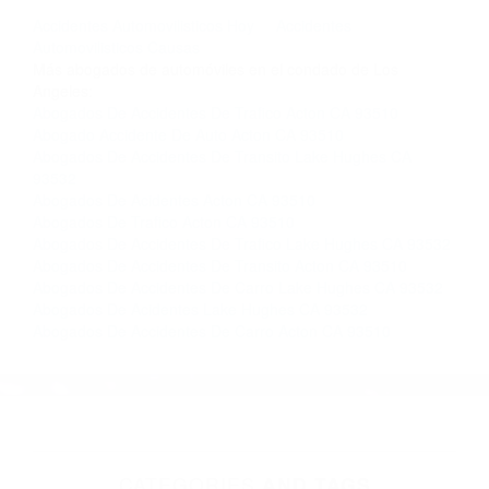
llámenos las 24 horas o haga
clic aquí
para
completar nuestro conveniente Formulario de
Contacto. Ofrecemos consultas iniciales
gratuitas en Lake Hughes CA y sus alrededores,
y en todo el estado de California. ¡No Pagará un
Centavo a Menos que Obtenga una
Indemnización! Contáctenos hoy mismo para
saber si está capacitado para iniciar una
demanda judicial.
Accidentes Automovilisticos Hoy
Accidentes
Automovilisticos Causas
Más abogados de automóviles en el condado de Los
Angeles:
Abogados De Accidentes De Trafico Acton CA 93510
Abogado Accidente De Auto Acton CA 93510
Abogados De Accidentes De Transito Lake Hughes CA
93532
Abogados De Acidentes Acton CA 93510