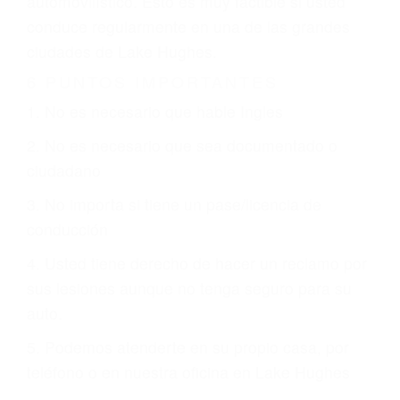
justicia le otorgue la compensación que merece.
CHOCAR ES NORMAL
Es triste pero cierto, si usted conduce un
automóvil en nuestras calles y carreteras, tarde
o temprano va a tener un accidente. No importa
qué tan cuidadoso sea, cuando usted conduce,
siempre habrá alguien que no está prestando
atención y puede causar un terrible accidente
automovilístico. Esto es muy factible si usted
conduce regularmente en una de las grandes
ciudades de Lake Hughes.
6 PUNTOS IMPORTANTES
1. No es necesario que hable Ingles
2. No es necesario que sea documentado o