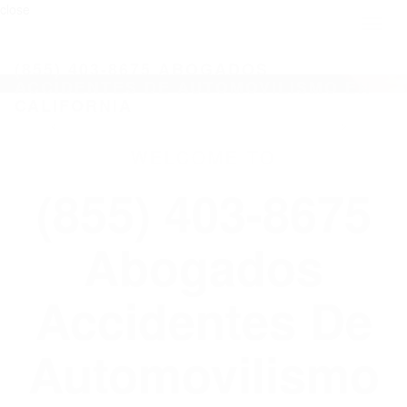
close
Toggl
naviga
(855) 403-8675 ABOGADOS
ACCIDENTES DE AUTOMOVILISMO EN
CALIFORNIA
WELCOME TO