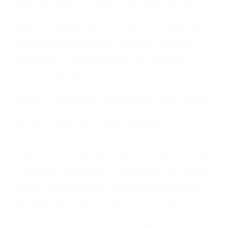
ingresos actuales y/o a futuro y para resarcir su
dolor y sufrimiento emocional.
El factor principal que un abogado de lesiones
personales debe determinar, es si el conductor
del vehículo estaba en falta y en qué medida al
momento del accidente. Otros factores que
pueden contribuir a provocar un accidente son
señales de tránsito con visibilidad obstruida,
faltas de atención, fatiga o distracciones del
conductor como el uso del teléfono celular o el
GPS, mal estado de la carretera o condiciones
climáticas desfavorables. Nuestros expertos
abogados de accidentes en Lake Hughes,
revisarán exhaustivamente todos los factores
que están involucrados en su caso para que la