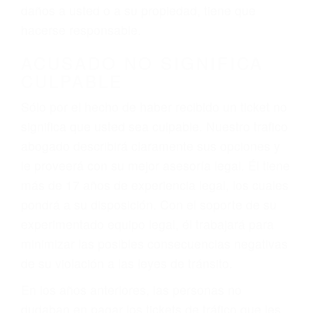
ebrios, choferes de camiones cansados o partes
defectuosas a la lista de posibilidades ¡y podrá
darse cuenta de que tan peligrosas pueden ser
nuestras carreteras! Cualquiera que sea la
causa del accidente, ¡nosotros podemos ayudar!
Cuando una persona se sienta detrás del
volante, nos debe a cada uno de nosotros la
obligación de manejar responsablemente. Si
otro conductor causa un accidente y le causa
daños a usted o a su propiedad, tiene que
hacerse responsable.
ACUSADO NO SIGNIFICA
CULPABLE
Sólo por el hecho de haber recibido un ticket no
significa que usted sea culpable. Nuestro trafico