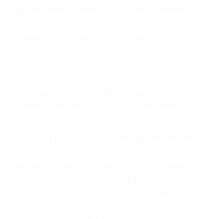
Accidentes por conductores ebrios o intoxicados (DUI
y DWI)
Accidentes peatonales, de motos y bicicletas
Accidentes de autobuses y trene
Accidentes de carretera
OBTENGA LA
INDEMNIZACIÓN QUE
MERECE POR SU
ACCIDENTE
Sin importar el tipo de accidente que haya
sufrido, usted encontrará en nuestro Bufete de
Abogados De Accidentes De Trafico en Lake
Hughes, una agresiva representación legal y
una comprensiva atención personalizada.
Lucharemos incansablemente para que usted
reciba la indemnización que merece por sus
lesiones, gastos médicos futuros, pérdida de