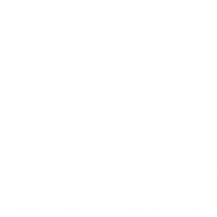
Abogados De Trafico Acton CA 93510
Abogados De Accidentes De Trafico Lake Hughes CA 93532
Abogados De Accidentes De Transito Acton CA 93510
Abogados De Accidentes De Carro Lake Hughes CA 93532
Abogados De Acidentes Lake Hughes CA 93532
Abogados De Accidentes De Carro Acton CA 93510
CATEGORIES
AND TAGS
Orange
Riverside
Ventura
Santa Barbara
Tulare
Kings
Kern