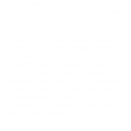
conducir o licencia.
Cada condena por una violación de tránsito
suma un punto en su licencia de conducir. Su
compañía de seguros incluso podría cancelar su
póliza, o incrementarla sustancialmente. No
corra el riesgo. Contacte a nuestro abogado en
violaciones de tránsito hoy mismo y obtenga un
servicio personalizado y una representación
legal de la más alta calidad.
Para aprender más sobre las consecuencias de
las violaciones de tráfico, por favor visite nuestra
página informativa de Suspensiones de
Licencias de Conducir.
Si usted o un ser querido necesita ayuda de
nosotros abogados de accidentes en Houston,