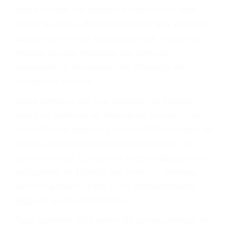
le proveerá con su mejor asesoría legal. Él tiene
más de 17 años de experiencia legal, los cuales
pondrá a su disposición. Con el soporte de su
experimentado equipo legal, él trabajará para
minimizar las posibles consecuencias negativas
de su violación a las leyes de tránsito.
En los años anteriores, las personas no
dudaban en pagar los tickets de tráfico que les
pusieran y así continuaban con su vida. Hoy, de
todos modos, los tickets de tránsito son más
que una ofensa. Aún un ticket por alta velocidad
puede tener serias consecuencias, incluyendo
multas, cargos, recargos, así como la
suspensión o revocación del privilegio de
conducir o licencia.