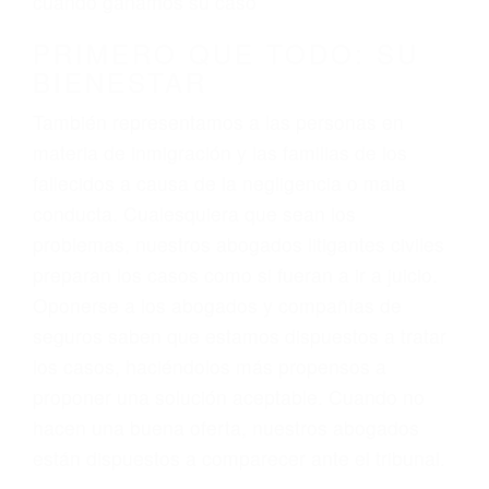
3. No importa si tiene un pase/licencia de
conducción
4. Usted tiene derecho de hacer un reclamo por
sus lesiones aunque no tenga seguro para su
auto.
5. Podemos atenderte en su propio casa, por
teléfono o en nuestra oficina en Lancaster
6. Las consultas están gratis; solo nos paga
cuando ganamos su caso
PRIMERO QUE TODO: SU
BIENESTAR
También representamos a las personas en
materia de inmigración y las familias de los
fallecidos a causa de la negligencia o mala