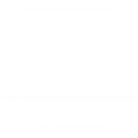
Contacto. Ofrecemos consultas iniciales
gratuitas en Lancaster CA y sus alrededores, y
en todo el estado de California. ¡No Pagará un
Centavo a Menos que Obtenga una
Indemnización! Contáctenos hoy mismo para
saber si está capacitado para iniciar una
demanda judicial.
Abogados De Accidentes De Carro California
Abogados
De Accidentes De Auto California
Más abogados de automóviles en el condado de Los
Angeles:
Abogados De Accidentes De Carro Lancaster CA 93534
Abogados De Accidentes De Carro Lancaster CA 93536
Abogados Especialistas En Accidentes De Trafico Lancaster
CA 93534
Abogados De Trafico Lancaster CA 93535
Abogados Para Accidentes Lancaster CA 93535