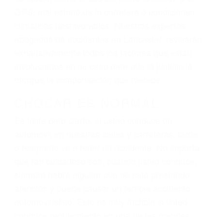
sufrimiento emocional.
El factor principal que un abogado de lesiones
personales debe determinar, es si el conductor
del vehículo estaba en falta y en qué medida al
momento del accidente. Otros factores que
pueden contribuir a provocar un accidente son
señales de tránsito con visibilidad obstruida,
faltas de atención, fatiga o distracciones del
conductor como el uso del teléfono celular o el
GPS, mal estado de la carretera o condiciones
climáticas desfavorables. Nuestros expertos
abogados de accidentes en Lancaster, revisarán
exhaustivamente todos los factores que están
involucrados en su caso para que la justicia le
otorgue la compensación que merece.