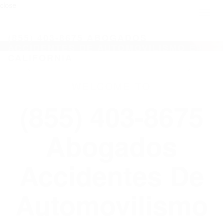
close
Toggl
naviga
(855) 403-8675 ABOGADOS
ACCIDENTES DE AUTOMOVILISMO EN
CALIFORNIA
WELCOME TO