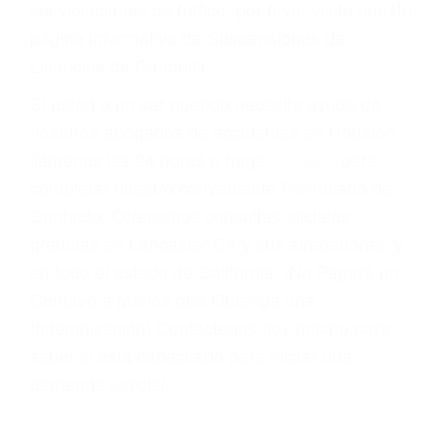
Cada condena por una violación de tránsito
suma un punto en su licencia de conducir. Su
compañía de seguros incluso podría cancelar su
póliza, o incrementarla sustancialmente. No
corra el riesgo. Contacte a nuestro abogado en
violaciones de tránsito hoy mismo y obtenga un
servicio personalizado y una representación
legal de la más alta calidad.
Para aprender más sobre las consecuencias de
las violaciones de tráfico, por favor visite nuestra
página informativa de Suspensiones de
Licencias de Conducir.
Si usted o un ser querido necesita ayuda de
nosotros abogados de accidentes en Houston,
llámenos las 24 horas o haga
clic aquí
para
completar nuestro conveniente Formulario de