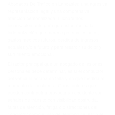
y DWI)
Accidentes peatonales, de motos y bicicletas
Accidentes de autobuses y trene
Accidentes de carretera
OBTENGA LA
INDEMNIZACIÓN QUE
MERECE POR SU
ACCIDENTE
Sin importar el tipo de accidente que haya
sufrido, usted encontrará en nuestro Bufete de
Abogados De Trafico en Lancaster, una agresiva
representación legal y una comprensiva
atención personalizada. Lucharemos
incansablemente para que usted reciba la
indemnización que merece por sus lesiones,
gastos médicos futuros, pérdida de ingresos
actuales y/o a futuro y para resarcir su dolor y