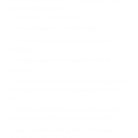
CHOCAR ES NORMAL
Es triste pero cierto, si usted conduce un
automóvil en nuestras calles y carreteras, tarde
o temprano va a tener un accidente. No importa
qué tan cuidadoso sea, cuando usted conduce,
siempre habrá alguien que no está prestando
atención y puede causar un terrible accidente
automovilístico. Esto es muy factible si usted
conduce regularmente en una de las grandes
ciudades de Lancaster.
6 PUNTOS IMPORTANTES
1. No es necesario que hable Ingles
2. No es necesario que sea documentado o
ciudadano