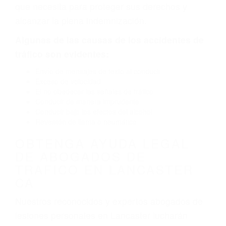
por fallas en el diseño de seguridad de la
carretera, divisor, el hombro, la señalización de
barandas o pobres o la iluminación.
La causa exacta de un accidente de auto no
siempre es evidente. Si su lesión es el resultado
de un accidente de coche, accidente de camión,
accidente de autobús, accidente de motocicleta
o accidente SUV nuestra los abogados de
accidentes de auto encontrará las respuestas
que necesita para proteger sus derechos y
alcanzar la plena indemnización.
Algunas de las causas de los accidentes de
tráfico son evidentes:
Envío de mensajes de texto al conducir
Exceso de velocidad
El no obedecer las señales de tráfico