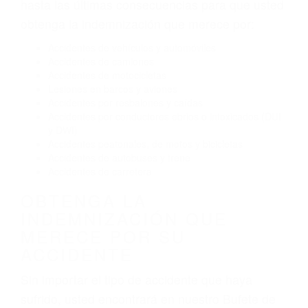
Conducir de manera imprudente
Conducir bajo los efectos del alcohol
Reventón de llanta o neumático
OBTENGA AYUDA LEGAL
DE ABOGADOS DE
TRAFICO EN LANCASTER
CA
Nuestros reconocidos y expertos abogados de
lesiones personales en Lancaster lucharán
hasta las últimas consecuencias para que usted
obtenga la indemnización que merece por:
Accidentes de vehículos y automóviles
Accidentes de camiones
Accidentes de motocicletas
Lesiones en barcos y aviones
Accidentes por resbalones y caídas
Accidentes por conductores ebrios o intoxicados (DUI