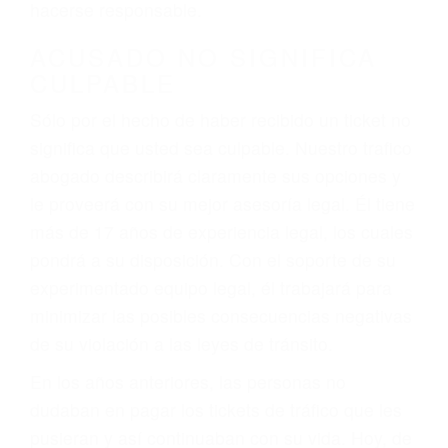
defectuosas a la lista de posibilidades ¡y podrá
darse cuenta de que tan peligrosas pueden ser
nuestras carreteras! Cualquiera que sea la
causa del accidente, ¡nosotros podemos ayudar!
Cuando una persona se sienta detrás del
volante, nos debe a cada uno de nosotros la
obligación de manejar responsablemente. Si
otro conductor causa un accidente y le causa
daños a usted o a su propiedad, tiene que
hacerse responsable.
ACUSADO NO SIGNIFICA
CULPABLE
Sólo por el hecho de haber recibido un ticket no
significa que usted sea culpable. Nuestro trafico
abogado describirá claramente sus opciones y