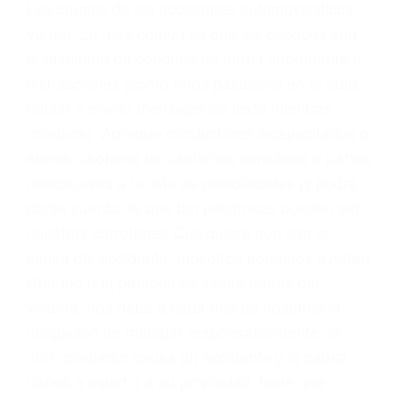
conducta. Cualesquiera que sean los
problemas, nuestros abogados litigantes civiles
preparan los casos como si fueran a ir a juicio.
Oponerse a los abogados y compañías de
seguros saben que estamos dispuestos a tratar
los casos, haciéndolos más propensos a
proponer una solución aceptable. Cuando no
hacen una buena oferta, nuestros abogados
están dispuestos a comparecer ante el tribunal.
Las causas de los accidentes automovilísticos
varían. Lo más común es que los choques son
el resultado de conducir de forma imprudente o
distracciones (como otros pasajeros en el auto,
hablar o enviar mensajes de texto mientras
conduce). Agregue conductores incapacitados o
ebrios, choferes de camiones cansados o partes