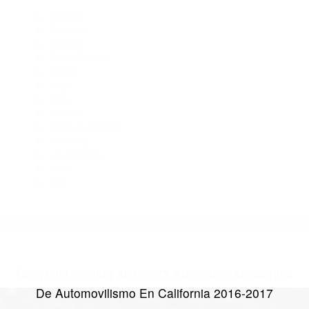
Abogados De Accidentes De Transito Acton CA 93510
Abogados De Accidentes De Transito Lancaster CA 93534
Abogados De Accidentes De Trafico Lancaster CA 93535
Abogados Para Accidentes Acton CA 93510
Abogados De Acidentes Lancaster CA 93536
CATEGORIES
AND TAGS
Orange
Riverside
Ventura
Santa Barbara
Tulare
Kings
Kern
Fresno
San Luis Obispo