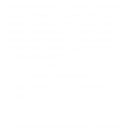
GPS, mal estado de la carretera o condiciones
climáticas desfavorables. Nuestros expertos
abogados de accidentes en Lancaster, revisarán
exhaustivamente todos los factores que están
involucrados en su caso para que la justicia le
otorgue la compensación que merece.
CHOCAR ES NORMAL
Es triste pero cierto, si usted conduce un
automóvil en nuestras calles y carreteras, tarde
o temprano va a tener un accidente. No importa
qué tan cuidadoso sea, cuando usted conduce,
siempre habrá alguien que no está prestando
atención y puede causar un terrible accidente
automovilístico. Esto es muy factible si usted
conduce regularmente en una de las grandes