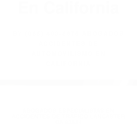
(855) 403-8675
Abogados
Accidentes De
Automovilismo
En California
BY
(855) 403-8675 ABOGADOS
ACCIDENTES DE
AUTOMOVILISMO EN