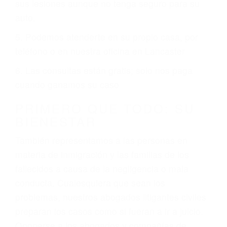
ciudades de Lancaster.
6 PUNTOS IMPORTANTES
1. No es necesario que hable Ingles
2. No es necesario que sea documentado o
ciudadano
3. No importa si tiene un pase/licencia de
conducción
4. Usted tiene derecho de hacer un reclamo por
sus lesiones aunque no tenga seguro para su
auto.
5. Podemos atenderte en su propio casa, por
teléfono o en nuestra oficina en Lancaster
6. Las consultas están gratis; solo nos paga
cuando ganamos su caso