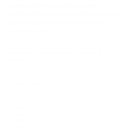
página informativa de Suspensiones de
Licencias de Conducir.
Si usted o un ser querido necesita ayuda de
nosotros abogados de accidentes en Houston,
llámenos las 24 horas o haga
clic aquí
para
completar nuestro conveniente Formulario de
Contacto. Ofrecemos consultas iniciales
gratuitas en Lancaster CA y sus alrededores, y
en todo el estado de California. ¡No Pagará un
Centavo a Menos que Obtenga una
Indemnización! Contáctenos hoy mismo para
saber si está capacitado para iniciar una
demanda judicial.
Como Prevenir Los Accidentes
Accidente Transito
Más abogados de automóviles en el condado de Los