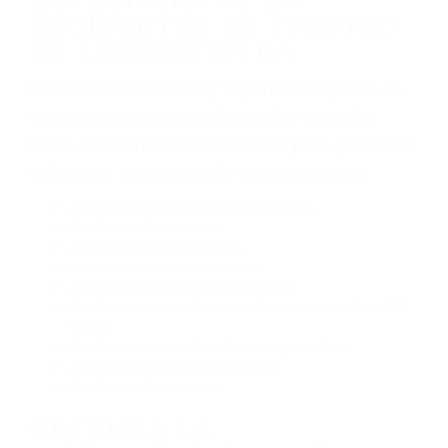
Algunas de las causas de los accidentes de
tráfico son evidentes:
Envío de mensajes de texto al conducir
Exceso de velocidad
El no obedecer las señales de tráfico
Conducir de manera imprudente
Conducir bajo los efectos del alcohol
Reventón de llanta o neumático
OBTENGA AYUDA LEGAL
DE ABOGADOS
ESPECIALISTAS EN
ACCIDENTES DE TRAFICO
EN LANCASTER CA
Nuestros reconocidos y expertos abogados de
lesiones personales en Lancaster lucharán
hasta las últimas consecuencias para que usted
obtenga la indemnización que merece por: