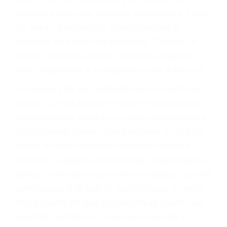
PRIMERO QUE TODO: SU
BIENESTAR
También representamos a las personas en
materia de inmigración y las familias de los
fallecidos a causa de la negligencia o mala
conducta. Cualesquiera que sean los
problemas, nuestros abogados litigantes civiles
preparan los casos como si fueran a ir a juicio.
Oponerse a los abogados y compañías de
seguros saben que estamos dispuestos a tratar
los casos, haciéndolos más propensos a
proponer una solución aceptable. Cuando no
hacen una buena oferta, nuestros abogados
están dispuestos a comparecer ante el tribunal.
Las causas de los accidentes automovilísticos