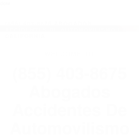
close
Toggl
naviga
(855) 403-8675 ABOGADOS
ACCIDENTES DE AUTOMOVILISMO EN
CALIFORNIA
WELCOME TO