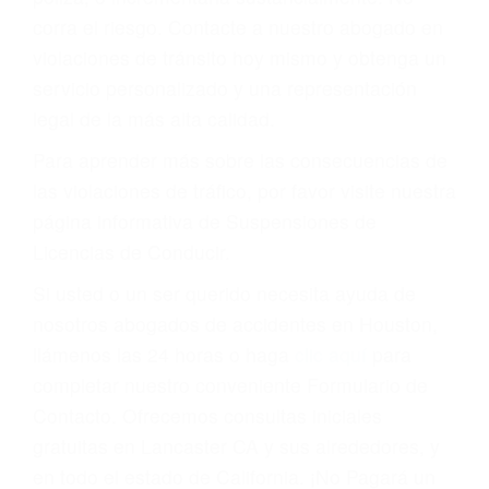
que una ofensa. Aún un ticket por alta velocidad
puede tener serias consecuencias, incluyendo
multas, cargos, recargos, así como la
suspensión o revocación del privilegio de
conducir o licencia.
Cada condena por una violación de tránsito
suma un punto en su licencia de conducir. Su
compañía de seguros incluso podría cancelar su
póliza, o incrementarla sustancialmente. No
corra el riesgo. Contacte a nuestro abogado en
violaciones de tránsito hoy mismo y obtenga un
servicio personalizado y una representación
legal de la más alta calidad.
Para aprender más sobre las consecuencias de
las violaciones de tráfico, por favor visite nuestra