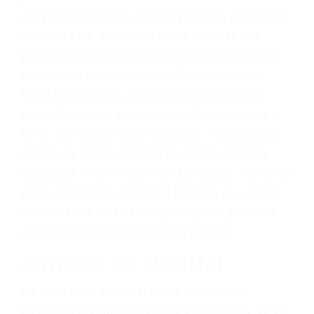
representación legal y una comprensiva
atención personalizada. Lucharemos
incansablemente para que usted reciba la
indemnización que merece por sus lesiones,
gastos médicos futuros, pérdida de ingresos
actuales y/o a futuro y para resarcir su dolor y
sufrimiento emocional.
El factor principal que un abogado de lesiones
personales debe determinar, es si el conductor
del vehículo estaba en falta y en qué medida al
momento del accidente. Otros factores que
pueden contribuir a provocar un accidente son
señales de tránsito con visibilidad obstruida,
faltas de atención, fatiga o distracciones del
conductor como el uso del teléfono celular o el