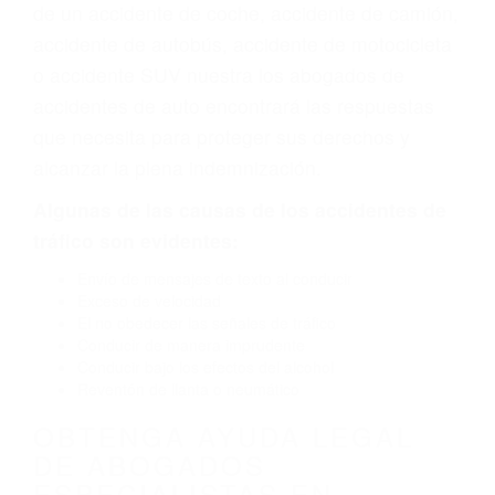
vehículo de motor en Lancaster CA: un diseño
defectuoso o por un defecto de fabricación o un
defecto parte tal como un neumático
defectuoso. A veces el accidente es causado
por fallas en el diseño de seguridad de la
carretera, divisor, el hombro, la señalización de
barandas o pobres o la iluminación.
La causa exacta de un accidente de auto no
siempre es evidente. Si su lesión es el resultado
de un accidente de coche, accidente de camión,
accidente de autobús, accidente de motocicleta
o accidente SUV nuestra los abogados de
accidentes de auto encontrará las respuestas
que necesita para proteger sus derechos y
alcanzar la plena indemnización.