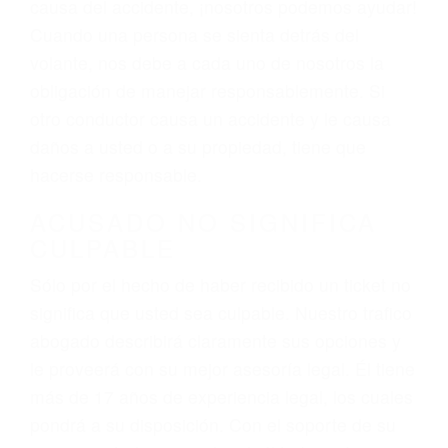
varían. Lo más común es que los choques son
el resultado de conducir de forma imprudente o
distracciones (como otros pasajeros en el auto,
hablar o enviar mensajes de texto mientras
conduce). Agregue conductores incapacitados o
ebrios, choferes de camiones cansados o partes
defectuosas a la lista de posibilidades ¡y podrá
darse cuenta de que tan peligrosas pueden ser
nuestras carreteras! Cualquiera que sea la
causa del accidente, ¡nosotros podemos ayudar!
Cuando una persona se sienta detrás del
volante, nos debe a cada uno de nosotros la
obligación de manejar responsablemente. Si
otro conductor causa un accidente y le causa
daños a usted o a su propiedad, tiene que
hacerse responsable.