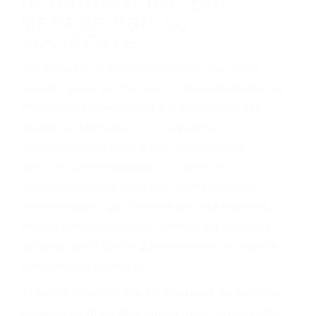
Accidentes de vehículos y automóviles
Accidentes de camiones
Accidentes de motocicletas
Lesiones en barcos y aviones
Accidentes por resbalones y caídas
Accidentes por conductores ebrios o intoxicados (DUI
y DWI)
Accidentes peatonales, de motos y bicicletas
Accidentes de autobuses y trene
Accidentes de carretera
OBTENGA LA
INDEMNIZACIÓN QUE
MERECE POR SU
ACCIDENTE
Sin importar el tipo de accidente que haya
sufrido, usted encontrará en nuestro Bufete de
Abogados Especialistas En Accidentes De
Trafico en Lancaster, una agresiva