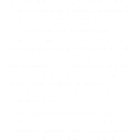
ACUSADO NO SIGNIFICA
CULPABLE
Sólo por el hecho de haber recibido un ticket no
significa que usted sea culpable. Nuestro trafico
abogado describirá claramente sus opciones y
le proveerá con su mejor asesoría legal. Él tiene
más de 17 años de experiencia legal, los cuales
pondrá a su disposición. Con el soporte de su
experimentado equipo legal, él trabajará para
minimizar las posibles consecuencias negativas
de su violación a las leyes de tránsito.
En los años anteriores, las personas no
dudaban en pagar los tickets de tráfico que les
pusieran y así continuaban con su vida. Hoy, de
todos modos, los tickets de tránsito son más