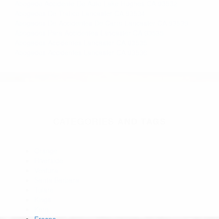
Abogado Accidente De Auto Lake Hughes CA 93532
Abogados De Trafico Lancaster CA 93534
Abogados De Accidentes De Carro Lancaster CA 93539
Abogados Para Accidentes Lancaster CA 93535
Abogados Accidentes Lancaster CA 93535
Abogados Accidentes Lancaster CA 93536
CATEGORIES
AND TAGS
Orange
Riverside
Ventura
Santa Barbara
Tulare
Kings
Kern
Fresno