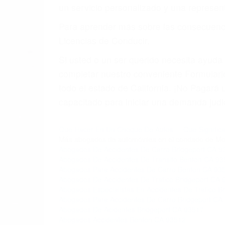
un servicio personalizado y una represent
Para aprender más sobre las consecuencia
Licencias de Conducir.
Si usted o un ser querido necesita ayud
completar nuestro conveniente Formulario
todo el estado de California. ¡No Pagar
capacitado para iniciar una demanda judic
Que Hacer En Un Choque De Autos
Que Signific
Más abogados de automóviles en el condado de Mo
Abogados De Accidentes De Carro Bridgeport CA 9
Abogados De Accidentes De Transito Benton CA 93
Abogados Para Accidentes De Carro Benton CA 93
Abogados De Accidentes De Trafico Bridgeport CA 
Abogados Especialistas En Accidentes De Trafico B
Abogados Para Accidentes De Carro Bridgeport CA
Abogados De Acidentes Bridgeport CA 93517
Abogados Accidentes Benton CA 93512