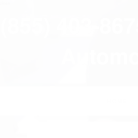
close
(855) 403-86
Automov
HOME