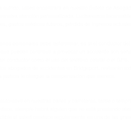
ya sufrido, usted encontrará en nuestro Bufete de Aboga
prensiva atención personalizada. Lucharemos incansable
, gastos médicos futuros, pérdida de ingresos actuales y
iones personales debe determinar, es si el conductor de
que pueden contribuir a provocar un accidente son señale
 del conductor como el uso del teléfono celular o el GPS
tos abogados de accidentes en Bridgeport, revisarán ex
a justicia le otorgue la compensación que merece.
n automóvil en nuestras calles y carreteras, tarde o temp
duce, siempre habrá alguien que no está prestando aten
actible si usted conduce regularmente en una de las gra