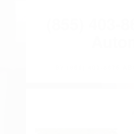
(855) 403-
Autom
BY
(855) 403-8675 
Pare