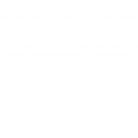
ación legal de la más alta calidad.
s de las violaciones de tráfico, por favor visite nuestr
a de nosotros abogados de accidentes en Houston, llám
 de Contacto. Ofrecemos consultas iniciales gratuitas e
á un Centavo a Menos que Obtenga una Indemnización! C
ial.
a Ver Un Accidente Automovilistico
no:
3517
512
512
93517
ridgeport CA 93517
 93517