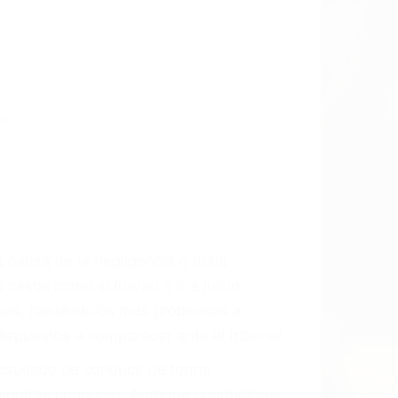
o.
a causa de la negligencia o mala
casos como si fueran a ir a juicio.
sos, haciéndolos más propensos a
spuestos a comparecer ante el tribunal.
esultado de conducir de forma
 mientras conduce). Agregue conductores