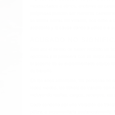
incapacitados o ebrios, choferes de cami
peligrosas pueden ser nuestras carreter
se sienta detrás del volante, nos debe a
accidente y le causa daños a usted o a s
ACUSADO NO SIGNIFIC
Sólo por el hecho de haber recibido un ti
opciones y le proveerá con su mejor aseso
el soporte de su experimentado equipo leg
de tránsito.
En los años anteriores, las personas no d
todos modos, los tickets de tránsito son
incluyendo multas, cargos, recargos, así 
Cada condena por una violación de tránsi
póliza, o incrementarla sustancialmente.