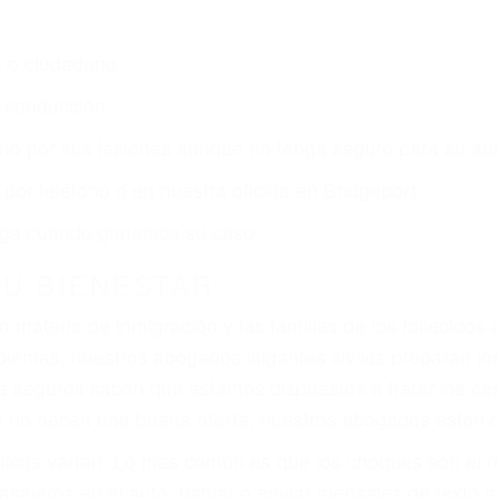
o o ciudadano
e conducción
amo por sus lesiones aunque no tenga seguro para su aut
por teléfono o en nuestra oficina en Bridgeport
 paga cuando ganamos su caso
SU BIENESTAR
materia de inmigración y las familias de los fallecidos 
emas, nuestros abogados litigantes civiles preparan los 
 seguros saben que estamos dispuestos a tratar los ca
 no hacen una buena oferta, nuestros abogados están di
ticos varían. Lo más común es que los choques son el r
asajeros en el auto, hablar o enviar mensajes de texto