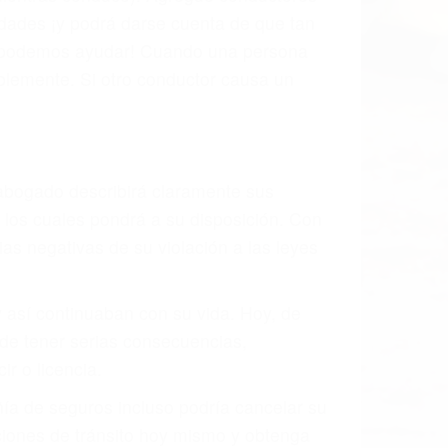
idades ¡y podrá darse cuenta de que tan
os podemos ayudar! Cuando una persona
blemente. Si otro conductor causa un
o abogado describirá claramente sus
, los cuales pondrá a su disposición. Con
as negativas de su violación a las leyes
y así continuaban con su vida. Hoy, de
ede tener serias consecuencias,
r o licencia.
ía de seguros incluso podría cancelar su
aciones de tránsito hoy mismo y obtenga