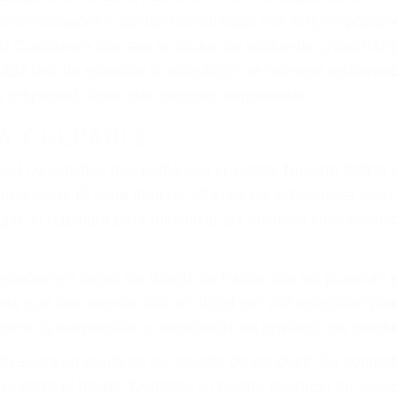
ones cansados o partes defectuosas a la lista de posibil
as! Cualquiera que sea la causa del accidente, ¡nosotr
 cada uno de nosotros la obligación de manejar responsa
u propiedad, tiene que hacerse responsable.
A CULPABLE
cket no significa que usted sea culpable. Nuestro trafic
ría legal. Él tiene más de 17 años de experiencia legal
al, él trabajará para minimizar las posibles consecuenci
udaban en pagar los tickets de tráfico que les pusieran 
 más que una ofensa. Aún un ticket por alta velocidad pu
como la suspensión o revocación del privilegio de conduci
to suma un punto en su licencia de conducir. Su compañ
 No corra el riesgo. Contacte a nuestro abogado en viol