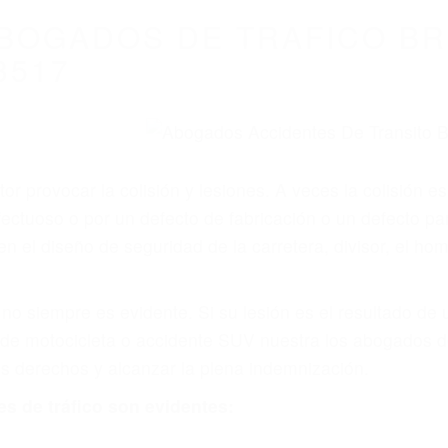
BOGADOS DE TRAFICO BR
3517
r provocar la colisión y lesiones. A veces la colisión es
ectuoso o por un defecto de fabricación o un defecto p
en el diseño de seguridad de la carretera, divisor, el ho
no siempre es evidente. Si su lesión es el resultado de
 de motocicleta o accidente SUV nuestra los abogados d
s derechos y alcanzar la plena indemnización.
s de tráfico son evidentes: