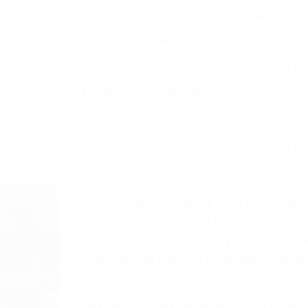
1. No es necesario que hable Ingles
2. No es necesario que sea documentad
3. No importa si tiene un pase/licencia d
4. Usted tiene derecho de hacer un recl
5. Podemos atenderte en su propio casa, 
6. Las consultas están gratis; solo nos
PRIMERO QUE TODO: 
También representamos a las personas en 
conducta. Cualesquiera que sean los probl
Oponerse a los abogados y compañías de
proponer una solución aceptable. Cuando
Las causas de los accidentes automovilís
imprudente o distracciones (como otros p