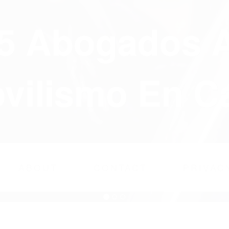
75 Abogados 
ilismo En Ca
ABOUT
CONTACT
PRIVAC