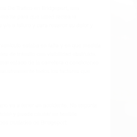
dos De Trafico en Bridgeport, una
mente para que usted reciba la
/o a futuro y para resarcir su dolor y
l vehículo estaba en falta y en qué medida
s de tránsito con visibilidad obstruida,
, mal estado de la carretera o condiciones
haustivamente todos los factores que
rano va a tener un accidente. No importa
ción y puede causar un terrible
ndes ciudades de Bridgeport.