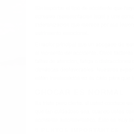
Sin importar el tipo de accidente que ha
agresiva representación legal y una com
indemnización que merece por sus lesiones
sufrimiento emocional.
El factor principal que un abogado de les
al momento del accidente. Otros factores 
faltas de atención, fatiga o distracciones
climáticas desfavorables. Nuestros exper
están involucrados en su caso para que l
CHOCAR ES NORMAL
Es triste pero cierto, si usted conduce u
qué tan cuidadoso sea, cuando usted con
accidente automovilístico. Esto es muy f
6 PUNTOS IMPORTANTES