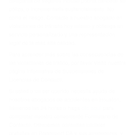
todos modos, los tickets de tránsito son más
que una ofensa. Aún un ticket por alta velocidad
puede tener serias consecuencias, incluyendo
multas, cargos, recargos, así como la
suspensión o revocación del privilegio de
conducir o licencia.
Cada condena por una violación de tránsito
suma un punto en su licencia de conducir. Su
compañía de seguros incluso podría cancelar su
póliza, o incrementarla sustancialmente. No
corra el riesgo. Contacte a nuestro abogado en
violaciones de tránsito hoy mismo y obtenga un
servicio personalizado y una representación
legal de la más alta calidad.
Para aprender más sobre las consecuencias de