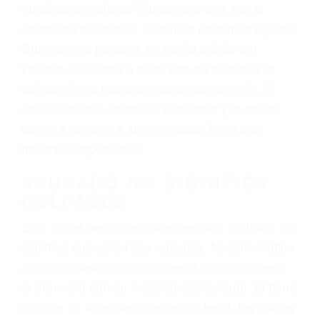
Las causas de los accidentes automovilísticos
varían. Lo más común es que los choques son
el resultado de conducir de forma imprudente o
distracciones (como otros pasajeros en el auto,
hablar o enviar mensajes de texto mientras
conduce). Agregue conductores incapacitados o
ebrios, choferes de camiones cansados o partes
defectuosas a la lista de posibilidades ¡y podrá
darse cuenta de que tan peligrosas pueden ser
nuestras carreteras! Cualquiera que sea la
causa del accidente, ¡nosotros podemos ayudar!
Cuando una persona se sienta detrás del
volante, nos debe a cada uno de nosotros la
obligación de manejar responsablemente. Si
otro conductor causa un accidente y le causa
daños a usted o a su propiedad, tiene que