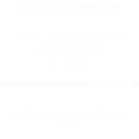
(855) 403-8675
Abogados
Accidentes De
Automovilismo
En California
BY
(855) 403-8675 ABOGADOS
ACCIDENTES DE
AUTOMOVILISMO EN