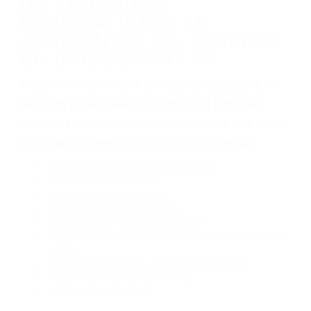
Algunas de las causas de los accidentes de
tráfico son evidentes:
Envío de mensajes de texto al conducir
Exceso de velocidad
El no obedecer las señales de tráfico
Conducir de manera imprudente
Conducir bajo los efectos del alcohol
Reventón de llanta o neumático
OBTENGA AYUDA LEGAL
DE ABOGADOS
ESPECIALISTAS EN
ACCIDENTES DE TRAFICO
EN BRIDGEPORT CA
Nuestros reconocidos y expertos abogados de
lesiones personales en Bridgeport lucharán
hasta las últimas consecuencias para que usted