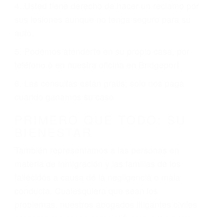
conduce regularmente en una de las grandes
ciudades de Bridgeport.
6 PUNTOS IMPORTANTES
1. No es necesario que hable Ingles
2. No es necesario que sea documentado o
ciudadano
3. No importa si tiene un pase/licencia de
conducción
4. Usted tiene derecho de hacer un reclamo por
sus lesiones aunque no tenga seguro para su
auto.
5. Podemos atenderte en su propio casa, por
teléfono o en nuestra oficina en Bridgeport
6. Las consultas están gratis; solo nos paga