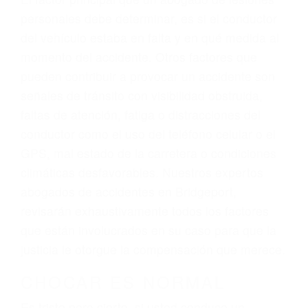
Trafico en Bridgeport, una agresiva
representación legal y una comprensiva
atención personalizada. Lucharemos
incansablemente para que usted reciba la
indemnización que merece por sus lesiones,
gastos médicos futuros, pérdida de ingresos
actuales y/o a futuro y para resarcir su dolor y
sufrimiento emocional.
El factor principal que un abogado de lesiones
personales debe determinar, es si el conductor
del vehículo estaba en falta y en qué medida al
momento del accidente. Otros factores que
pueden contribuir a provocar un accidente son
señales de tránsito con visibilidad obstruida,
faltas de atención, fatiga o distracciones del