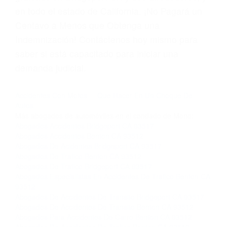
las violaciones de tráfico, por favor visite nuestra
página informativa de Suspensiones de
Licencias de Conducir.
Si usted o un ser querido necesita ayuda de
nosotros abogados de accidentes en Houston,
llámenos las 24 horas o haga
clic aquí
para
completar nuestro conveniente Formulario de
Contacto. Ofrecemos consultas iniciales
gratuitas en Bridgeport CA y sus alrededores, y
en todo el estado de California. ¡No Pagará un
Centavo a Menos que Obtenga una
Indemnización! Contáctenos hoy mismo para
saber si está capacitado para iniciar una
demanda judicial.
Accidentes Con Motos
Que Hacer En Un Choque De