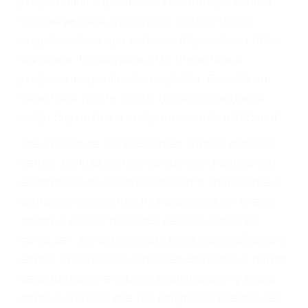
cuando ganamos su caso
PRIMERO QUE TODO: SU
BIENESTAR
También representamos a las personas en
materia de inmigración y las familias de los
fallecidos a causa de la negligencia o mala
conducta. Cualesquiera que sean los
problemas, nuestros abogados litigantes civiles
preparan los casos como si fueran a ir a juicio.
Oponerse a los abogados y compañías de
seguros saben que estamos dispuestos a tratar
los casos, haciéndolos más propensos a
proponer una solución aceptable. Cuando no
hacen una buena oferta, nuestros abogados
están dispuestos a comparecer ante el tribunal.