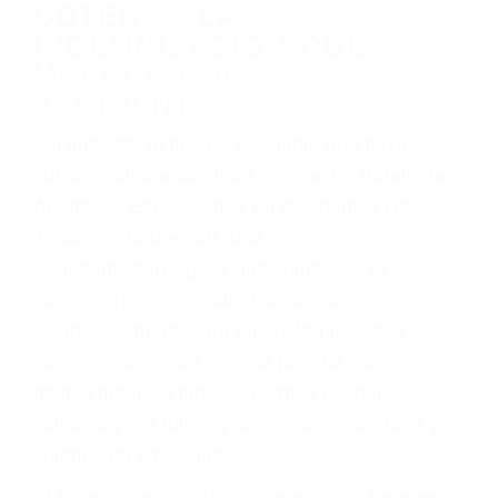
obtenga la indemnización que merece por:
Accidentes de vehículos y automóviles
Accidentes de camiones
Accidentes de motocicletas
Lesiones en barcos y aviones
Accidentes por resbalones y caídas
Accidentes por conductores ebrios o intoxicados (DUI
y DWI)
Accidentes peatonales, de motos y bicicletas
Accidentes de autobuses y trene
Accidentes de carretera
OBTENGA LA
INDEMNIZACIÓN QUE
MERECE POR SU
ACCIDENTE
Sin importar el tipo de accidente que haya
sufrido, usted encontrará en nuestro Bufete de
Abogados Especialistas En Accidentes De