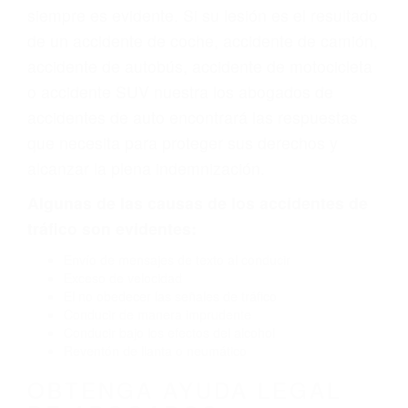
colisión es el resultado de defectos en el
vehículo de motor en Bridgeport CA: un diseño
defectuoso o por un defecto de fabricación o un
defecto parte tal como un neumático
defectuoso. A veces el accidente es causado
por fallas en el diseño de seguridad de la
carretera, divisor, el hombro, la señalización de
barandas o pobres o la iluminación.
La causa exacta de un accidente de auto no
siempre es evidente. Si su lesión es el resultado
de un accidente de coche, accidente de camión,
accidente de autobús, accidente de motocicleta
o accidente SUV nuestra los abogados de
accidentes de auto encontrará las respuestas
que necesita para proteger sus derechos y
alcanzar la plena indemnización.