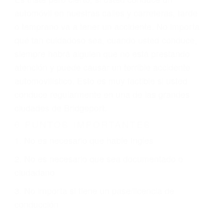
conductor como el uso del teléfono celular o el
GPS, mal estado de la carretera o condiciones
climáticas desfavorables. Nuestros expertos
abogados de accidentes en Bridgeport,
revisarán exhaustivamente todos los factores
que están involucrados en su caso para que la
justicia le otorgue la compensación que merece.
CHOCAR ES NORMAL
Es triste pero cierto, si usted conduce un
automóvil en nuestras calles y carreteras, tarde
o temprano va a tener un accidente. No importa
qué tan cuidadoso sea, cuando usted conduce,
siempre habrá alguien que no está prestando
atención y puede causar un terrible accidente
automovilístico. Esto es muy factible si usted