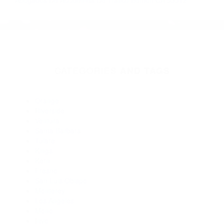
Autos
Más abogados de automóviles en el condado de Mono:
Abogados Accidentes Bridgeport CA 93517
Abogados Accidentes Benton CA 93512
Abogados De Acidentes Bridgeport CA 93517
Abogados De Trafico Benton CA 93512
Abogados De Trafico Bridgeport CA 93517
Abogados Especialistas En Accidentes De Trafico Benton CA
93512
Abogados De Accidentes De Transito Bridgeport CA 93517
Abogados De Accidentes De Transito Benton CA 93512
Abogados Para Accidentes De Carro Benton CA 93512
Abogados De Accidentes De Trafico Benton CA 93512
CATEGORIES
AND TAGS