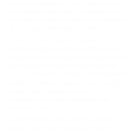
hacerse responsable.
ACUSADO NO SIGNIFICA
CULPABLE
Sólo por el hecho de haber recibido un ticket no
significa que usted sea culpable. Nuestro trafico
abogado describirá claramente sus opciones y
le proveerá con su mejor asesoría legal. Él tiene
más de 17 años de experiencia legal, los cuales
pondrá a su disposición. Con el soporte de su
experimentado equipo legal, él trabajará para
minimizar las posibles consecuencias negativas
de su violación a las leyes de tránsito.
En los años anteriores, las personas no
dudaban en pagar los tickets de tráfico que les
pusieran y así continuaban con su vida. Hoy, de