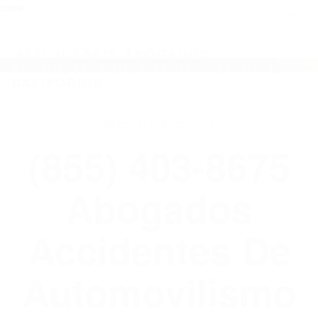
close
Toggl
naviga
(855) 403-8675 ABOGADOS
ACCIDENTES DE AUTOMOVILISMO EN
CALIFORNIA
WELCOME TO