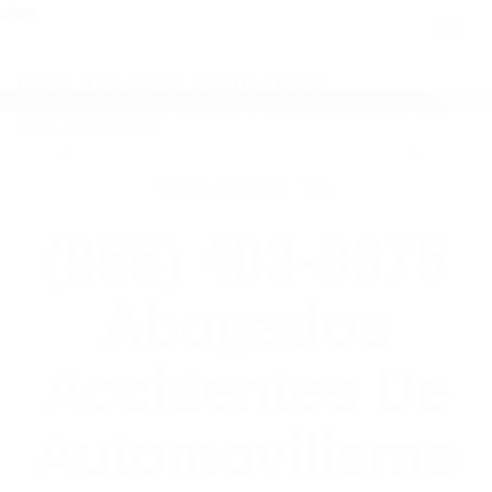
close
Toggl
naviga
(855) 403-8675 ABOGADOS
ACCIDENTES DE AUTOMOVILISMO EN
CALIFORNIA
WELCOME TO