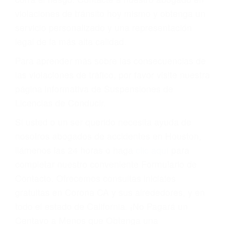
puede tener serias consecuencias, incluyendo
multas, cargos, recargos, así como la
suspensión o revocación del privilegio de
conducir o licencia.
Cada condena por una violación de tránsito
suma un punto en su licencia de conducir. Su
compañía de seguros incluso podría cancelar su
póliza, o incrementarla sustancialmente. No
corra el riesgo. Contacte a nuestro abogado en
violaciones de tránsito hoy mismo y obtenga un
servicio personalizado y una representación
legal de la más alta calidad.
Para aprender más sobre las consecuencias de
las violaciones de tráfico, por favor visite nuestra
página informativa de Suspensiones de