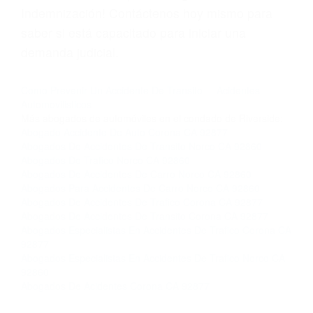
Licencias de Conducir.
Si usted o un ser querido necesita ayuda de
nosotros abogados de accidentes en Houston,
llámenos las 24 horas o haga
clic aquí
para
completar nuestro conveniente Formulario de
Contacto. Ofrecemos consultas iniciales
gratuitas en Corona CA y sus alrededores, y en
todo el estado de California. ¡No Pagará un
Centavo a Menos que Obtenga una
Indemnización! Contáctenos hoy mismo para
saber si está capacitado para iniciar una
demanda judicial.
Como Prevenir Un Accidente De Transito
Acidentes
Automovilisticos
Más abogados de automóviles en el condado de Riverside: