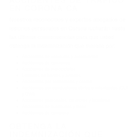
tráfico son evidentes:
Envío de mensajes de texto al conducir
Exceso de velocidad
El no obedecer las señales de tráfico
Conducir de manera imprudente
Conducir bajo los efectos del alcohol
Reventón de llanta o neumático
OBTENGA AYUDA LEGAL
DE ABOGADOS
ESPECIALISTAS EN
ACCIDENTES DE TRAFICO
EN CORONA CA
Nuestros reconocidos y expertos abogados de
lesiones personales en Corona lucharán hasta
las últimas consecuencias para que usted
obtenga la indemnización que merece por:
Accidentes de vehículos y automóviles