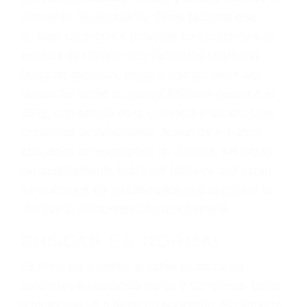
personalizada. Lucharemos incansablemente
para que usted reciba la indemnización que
merece por sus lesiones, gastos médicos
futuros, pérdida de ingresos actuales y/o a
futuro y para resarcir su dolor y sufrimiento
emocional.
El factor principal que un abogado de lesiones
personales debe determinar, es si el conductor
del vehículo estaba en falta y en qué medida al
momento del accidente. Otros factores que
pueden contribuir a provocar un accidente son
señales de tránsito con visibilidad obstruida,
faltas de atención, fatiga o distracciones del
conductor como el uso del teléfono celular o el
GPS, mal estado de la carretera o condiciones