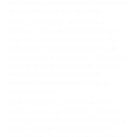
ACUSADO NO SIGNIFICA
CULPABLE
Sólo por el hecho de haber recibido un ticket no
significa que usted sea culpable. Nuestro trafico
abogado describirá claramente sus opciones y
le proveerá con su mejor asesoría legal. Él tiene
más de 17 años de experiencia legal, los cuales
pondrá a su disposición. Con el soporte de su
experimentado equipo legal, él trabajará para
minimizar las posibles consecuencias negativas
de su violación a las leyes de tránsito.
En los años anteriores, las personas no
dudaban en pagar los tickets de tráfico que les
pusieran y así continuaban con su vida. Hoy, de
todos modos, los tickets de tránsito son más
que una ofensa. Aún un ticket por alta velocidad