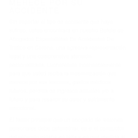
Accidentes de camiones
Accidentes de motocicletas
Lesiones en barcos y aviones
Accidentes por resbalones y caídas
Accidentes por conductores ebrios o intoxicados (DUI
y DWI)
Accidentes peatonales, de motos y bicicletas
Accidentes de autobuses y trene
Accidentes de carretera
OBTENGA LA
INDEMNIZACIÓN QUE
MERECE POR SU
ACCIDENTE
Sin importar el tipo de accidente que haya
sufrido, usted encontrará en nuestro Bufete de
Abogados Especialistas En Accidentes De
Trafico en Corona, una agresiva representación
legal y una comprensiva atención