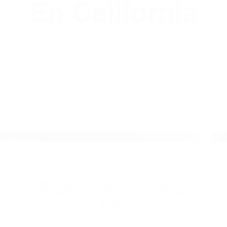
(855) 403-8675
Abogados
Accidentes De
Automovilismo
En California
BY
(855) 403-8675 ABOGADOS
ACCIDENTES DE
AUTOMOVILISMO EN