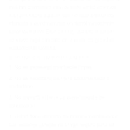
climáticas desfavorables. Nuestros expertos
abogados de accidentes en Corona, revisarán
exhaustivamente todos los factores que están
involucrados en su caso para que la justicia le
otorgue la compensación que merece.
CHOCAR ES NORMAL
Es triste pero cierto, si usted conduce un
automóvil en nuestras calles y carreteras, tarde
o temprano va a tener un accidente. No importa
qué tan cuidadoso sea, cuando usted conduce,
siempre habrá alguien que no está prestando
atención y puede causar un terrible accidente
automovilístico. Esto es muy factible si usted
conduce regularmente en una de las grandes
ciudades de Corona.