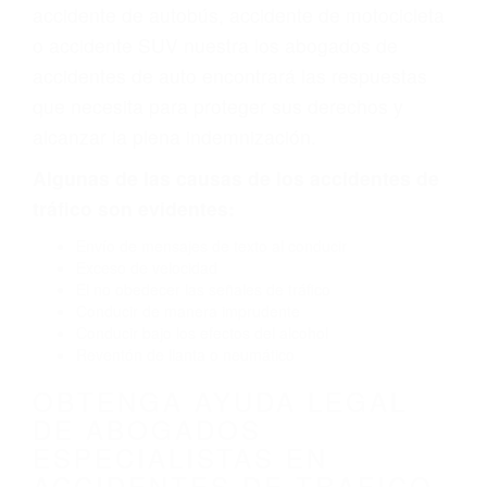
defectuoso o por un defecto de fabricación o un
defecto parte tal como un neumático
defectuoso. A veces el accidente es causado
por fallas en el diseño de seguridad de la
carretera, divisor, el hombro, la señalización de
barandas o pobres o la iluminación.
La causa exacta de un accidente de auto no
siempre es evidente. Si su lesión es el resultado
de un accidente de coche, accidente de camión,
accidente de autobús, accidente de motocicleta
o accidente SUV nuestra los abogados de
accidentes de auto encontrará las respuestas
que necesita para proteger sus derechos y
alcanzar la plena indemnización.
Algunas de las causas de los accidentes de