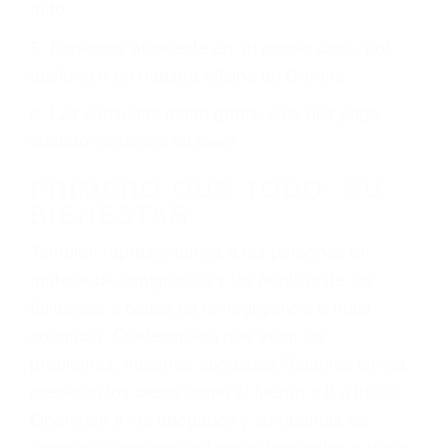
6 PUNTOS IMPORTANTES
1. No es necesario que hable Ingles
2. No es necesario que sea documentado o
ciudadano
3. No importa si tiene un pase/licencia de
conducción
4. Usted tiene derecho de hacer un reclamo por
sus lesiones aunque no tenga seguro para su
auto.
5. Podemos atenderte en su propio casa, por
teléfono o en nuestra oficina en Corona
6. Las consultas están gratis; solo nos paga
cuando ganamos su caso
PRIMERO QUE TODO: SU