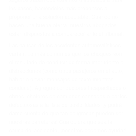
BIENESTAR
También representamos a las personas en
materia de inmigración y las familias de los
fallecidos a causa de la negligencia o mala
conducta. Cualesquiera que sean los
problemas, nuestros abogados litigantes civiles
preparan los casos como si fueran a ir a juicio.
Oponerse a los abogados y compañías de
seguros saben que estamos dispuestos a tratar
los casos, haciéndolos más propensos a
proponer una solución aceptable. Cuando no
hacen una buena oferta, nuestros abogados
están dispuestos a comparecer ante el tribunal.
Las causas de los accidentes automovilísticos
varían. Lo más común es que los choques son