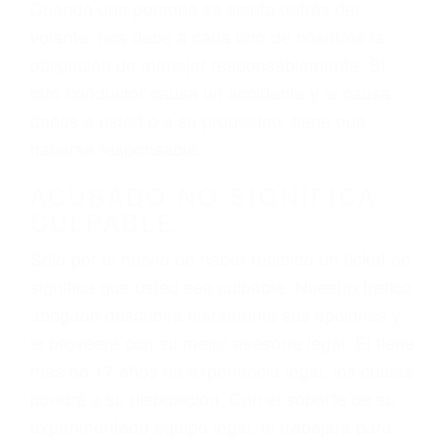
el resultado de conducir de forma imprudente o
distracciones (como otros pasajeros en el auto,
hablar o enviar mensajes de texto mientras
conduce). Agregue conductores incapacitados o
ebrios, choferes de camiones cansados o partes
defectuosas a la lista de posibilidades ¡y podrá
darse cuenta de que tan peligrosas pueden ser
nuestras carreteras! Cualquiera que sea la
causa del accidente, ¡nosotros podemos ayudar!
Cuando una persona se sienta detrás del
volante, nos debe a cada uno de nosotros la
obligación de manejar responsablemente. Si
otro conductor causa un accidente y le causa
daños a usted o a su propiedad, tiene que
hacerse responsable.