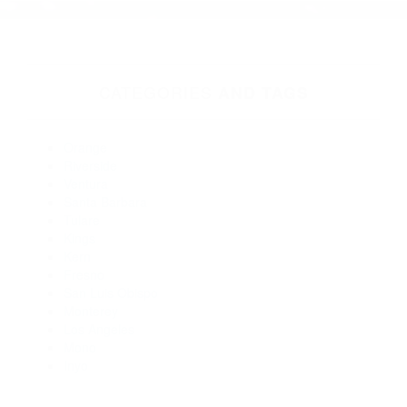
Abogado Accidente De Auto Corona CA 92877
Abogados De Accidentes De Transito Norco CA 92860
Abogados De Trafico Norco CA 92860
Abogados De Accidentes De Carro Norco CA 92860
Abogados Para Accidentes De Carro Norco CA 92860
Abogados De Accidentes De Trafico Corona CA 92877
Abogados De Accidentes De Transito Corona CA 92877
Abogados Especialistas En Accidentes De Trafico Corona CA
92877
Abogados Especialistas En Accidentes De Trafico Norco CA
92860
Abogados De Acidentes Corona CA 92877
CATEGORIES
AND TAGS
Orange
Riverside